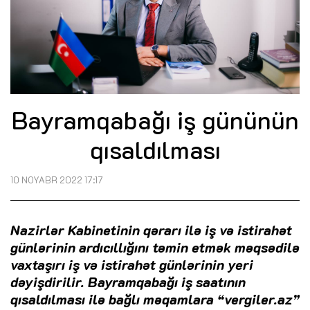
Bayramqabağı iş gününün
qısaldılması
10 NOYABR 2022 17:17
Nazirlər Kabinetinin qərarı ilə iş və istirahət
günlərinin ardıcıllığını təmin etmək məqsədilə
vaxtaşırı iş və istirahət günlərinin yeri
dəyişdirilir. Bayramqabağı iş saatının
qısaldılması ilə bağlı məqamlara “vergiler.az”