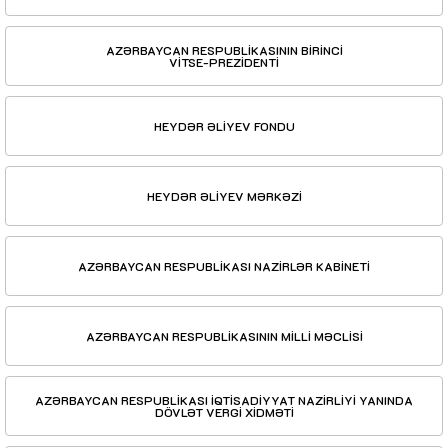
AZƏRBAYCAN RESPUBLİKASININ BİRİNCİ
VİTSE-PREZİDENTİ
HEYDƏR ƏLİYEV FONDU
HEYDƏR ƏLİYEV MƏRKƏZİ
AZƏRBAYCAN RESPUBLİKASI NAZİRLƏR KABİNETİ
AZƏRBAYCAN RESPUBLİKASININ MİLLİ MƏCLİSİ
AZƏRBAYCAN RESPUBLİKASI İQTİSADİYYAT NAZİRLİYİ YANINDA
DÖVLƏT VERGİ XİDMƏTİ