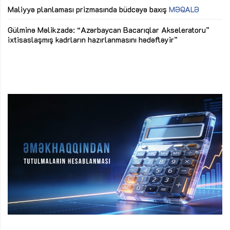
M
Maliyyə planlaması prizmasında büdcəyə baxış
MƏQALƏ
Az
Gülminə Məlikzadə: “Azərbaycan Bacarıqlar Akseleratoru”
ke
ixtisaslaşmış kadrların hazırlanmasını hədəfləyir”
Ay
su