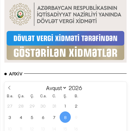
ARXIV
B.e.
Ç.a.
Ç.
C.a.
C.
Ş.
B.
27
28
29
30
31
1
2
3
4
5
6
7
8
9
10
11
12
13
14
15
16