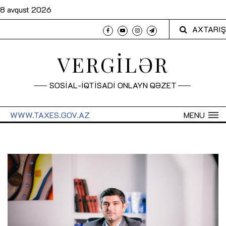
8 avqust 2026
AXTARIŞ
VERGİLƏR
SOSİAL-İQTİSADİ ONLAYN QƏZET
WWW.TAXES.GOV.AZ
MENU