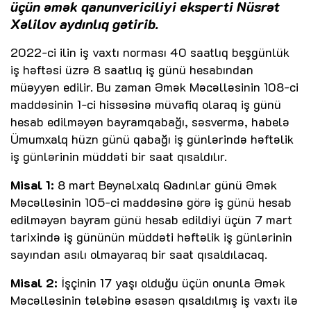
üçün əmək qanunvericiliyi eksperti Nüsrət
Xəlilov aydınlıq gətirib.
2022-ci ilin iş vaxtı norması 40 saatlıq beşgünlük
iş həftəsi üzrə 8 saatlıq iş günü hesabından
müəyyən edilir. Bu zaman Əmək Məcəlləsinin 108-ci
maddəsinin 1-ci hissəsinə müvafiq olaraq iş günü
hesab edilməyən bayramqabağı, səsvermə, habelə
Ümumxalq hüzn günü qabağı iş günlərində həftəlik
iş günlərinin müddəti bir saat qısaldılır.
Misal 1:
8 mart Beynəlxalq Qadınlar günü Əmək
Məcəlləsinin 105-ci maddəsinə görə iş günü hesab
edilməyən bayram günü hesab edildiyi üçün 7 mart
tarixində iş gününün müddəti həftəlik iş günlərinin
sayından asılı olmayaraq bir saat qısaldılacaq.
Misal 2:
İşçinin 17 yaşı olduğu üçün onunla Əmək
Məcəlləsinin tələbinə əsasən qısaldılmış iş vaxtı ilə