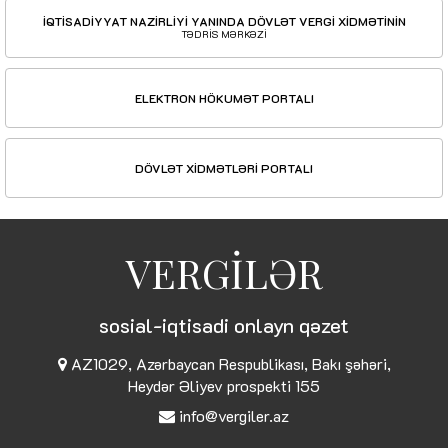
İQTİSADİYYAT NAZİRLİYİ YANINDA DÖVLƏT VERGİ XİDMƏTİNİN
TƏDRİS MƏRKƏZİ
ELEKTRON HÖKUMƏT PORTALI
DÖVLƏT XİDMƏTLƏRİ PORTALI
VERGİLƏR
sosial-iqtisadi onlayn qəzet
AZ1029, Azərbaycan Respublikası, Bakı şəhəri,
Heydər Əliyev prospekti 155
info@vergiler.az