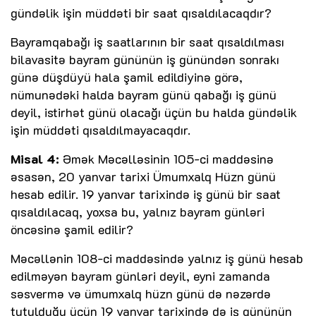
gündəlik işin müddəti bir saat qısaldılacaqdır?
Bayramqabağı iş saatlarının bir saat qısaldılması
bilavasitə bayram gününün iş günündən sonrakı
günə düşdüyü hala şamil edildiyinə görə,
nümunədəki halda bayram günü qabağı iş günü
deyil, istirhət günü olacağı üçün bu halda gündəlik
işin müddəti qısaldılmayacaqdır.
Misal 4:
Əmək Məcəlləsinin 105-ci maddəsinə
əsasən, 20 yanvar tarixi Ümumxalq Hüzn günü
hesab edilir. 19 yanvar tarixində iş günü bir saat
qısaldılacaq, yoxsa bu, yalnız bayram günləri
öncəsinə şamil edilir?
Məcəllənin 108-ci maddəsində yalnız iş günü hesab
edilməyən bayram günləri deyil, eyni zamanda
səsvermə və ümumxalq hüzn günü də nəzərdə
tutulduğu üçün 19 yanvar tarixində də iş gününün