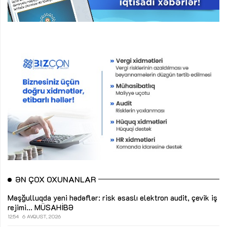
ƏN ÇOX OXUNANLAR
Məşğulluqda yeni hədəflər: risk əsaslı elektron audit, çevik iş
rejimi...
MÜSAHİBƏ
12:54
6 AVQUST, 2026