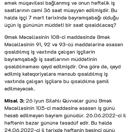
əmək müqaviləsi bağlanmış və onun həftəlik iş
saatlarının cəmi 36 saat müəyyən edilmişdir. Bu
halda işçi 7 mart tarixində bayramqabağı olduğu
üçün iş gününün müddəti bir saat qısaldılacaq?
Əmək Məcəlləsinin 108-ci maddəsində Əmək
Məcəlləsinin 91, 92 və 93-cü maddələrinə əsasən
qısaldılmış iş vaxtında çalışan işçilərin
bayramqabağı iş saatlarının müddətinin
qısaldılmaması qeyd edilmişdir. Ona görə də, qeyd
edilmiş kateqoriyalara mənsub qısaldılmış iş
vaxtında çalışan işçilərə bu qısaldılma şamil
edilməyəcək.
Misal 3:
26 iyun Silahlı Qüvvələr günü Əmək
Məcəlləsinin 105-ci maddəsinə əsasən iş günü
hesab edilməyən bayram günüdür. 26.06.2022-ci il
həftənin bazar gününə təsadüf edir. Bu halda
24.06.2022-ci il tarixdə həftənin beşinci günü