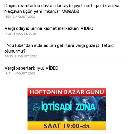
Daşıma xərclərinə dövlət dəstəyi: qeyri-neft-qaz ixracı və
Naxçıvan üçün yeni imkanlar
MƏQALƏ
11:59
5 AVQUST, 2026
Vergi ödəyicilərinə xidmət mərkəzləri
VİDEO
14:25
4 AVQUST, 2026
“YouTube”dan əldə edilən gəlirlərə vergi güzəşti tətbiq
olunurmu?
09:35
3 AVQUST, 2026
Vergi xəbərləri: iyul
VİDEO
11:17
4 AVQUST, 2026