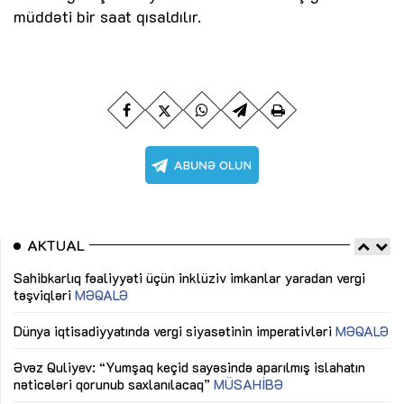
müddəti bir saat qısaldılır.
AKTUAL
Sahibkarlıq fəaliyyəti üçün inklüziv imkanlar yaradan vergi
“D
təşviqləri
MƏQALƏ
fə
lıq
Dünya iqtisadiyyatında vergi siyasətinin imperativləri
MƏQALƏ
Ni
mü
Əvəz Quliyev: “Yumşaq keçid sayəsində aparılmış islahatın
nəticələri qorunub saxlanılacaq”
MÜSAHİBƏ
Ay
ya