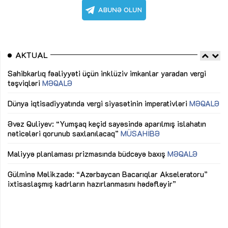
AKTUAL
Sahibkarlıq fəaliyyəti üçün inklüziv imkanlar yaradan vergi
“D
təşviqləri
MƏQALƏ
fə
lıq
Dünya iqtisadiyyatında vergi siyasətinin imperativləri
MƏQALƏ
Ni
mü
Əvəz Quliyev: “Yumşaq keçid sayəsində aparılmış islahatın
nəticələri qorunub saxlanılacaq”
MÜSAHİBƏ
Ay
ya
M
Maliyyə planlaması prizmasında büdcəyə baxış
MƏQALƏ
Az
Gülminə Məlikzadə: “Azərbaycan Bacarıqlar Akseleratoru”
ke
ixtisaslaşmış kadrların hazırlanmasını hədəfləyir”
Ay
su