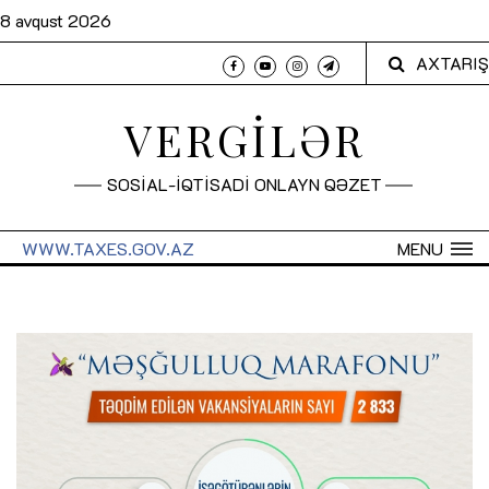
8 avqust 2026
AXTARIŞ
VERGİLƏR
SOSİAL-İQTİSADİ ONLAYN QƏZET
WWW.TAXES.GOV.AZ
MENU