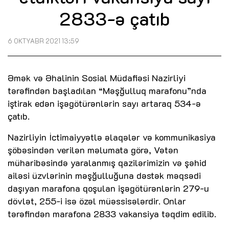
2833-ə çatıb
6 OKTYABR 2021 13:59
Əmək və Əhalinin Sosial Müdafiəsi Nazirliyi
tərəfindən başladılan “Məşğulluq marafonu”nda
iştirak edən işəgötürənlərin sayı artaraq 534-ə
çatıb.
Nazirliyin İctimaiyyətlə əlaqələr və kommunikasiya
şöbəsindən verilən məlumata görə, Vətən
müharibəsində yaralanmış qazilərimizin və şəhid
ailəsi üzvlərinin məşğulluğuna dəstək məqsədi
daşıyan marafona qoşulan işəgötürənlərin 279-u
dövlət, 255-i isə özəl müəssisələrdir. Onlar
tərəfindən marafona 2833 vakansiya təqdim edilib.