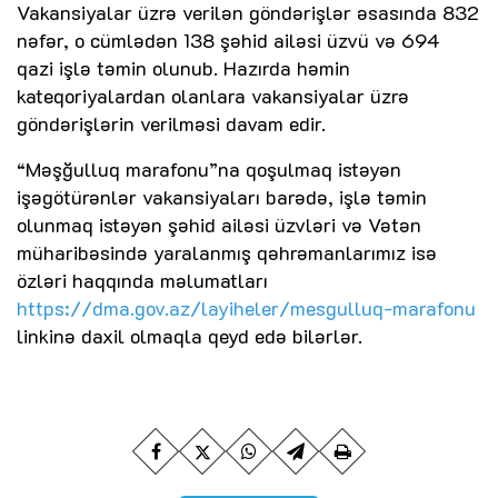
Vakansiyalar üzrə verilən göndərişlər əsasında 832
nəfər, o cümlədən 138 şəhid ailəsi üzvü və 694
qazi işlə təmin olunub. Hazırda həmin
kateqoriyalardan olanlara vakansiyalar üzrə
göndərişlərin verilməsi davam edir.
“Məşğulluq marafonu”na qoşulmaq istəyən
işəgötürənlər vakansiyaları barədə, işlə təmin
olunmaq istəyən şəhid ailəsi üzvləri və Vətən
müharibəsində yaralanmış qəhrəmanlarımız isə
özləri haqqında məlumatları
https://dma.gov.az/layiheler/mesgulluq-marafonu
linkinə daxil olmaqla qeyd edə bilərlər.