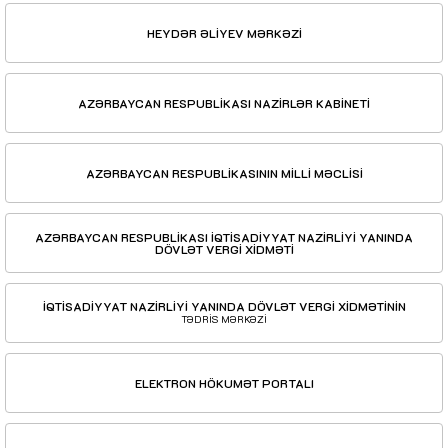
HEYDƏR ƏLİYEV MƏRKƏZİ
AZƏRBAYCAN RESPUBLİKASI NAZİRLƏR KABİNETİ
AZƏRBAYCAN RESPUBLİKASININ MİLLİ MƏCLİSİ
AZƏRBAYCAN RESPUBLİKASI İQTİSADİYYAT NAZİRLİYİ YANINDA
DÖVLƏT VERGİ XİDMƏTİ
İQTİSADİYYAT NAZİRLİYİ YANINDA DÖVLƏT VERGİ XİDMƏTİNİN
TƏDRİS MƏRKƏZİ
ELEKTRON HÖKUMƏT PORTALI