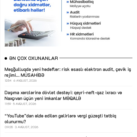
ƏN ÇOX OXUNANLAR
Məşğulluqda yeni hədəflər: risk əsaslı elektron audit, çevik iş
rejimi...
MÜSAHİBƏ
12:54
6 AVQUST, 2026
Daşıma xərclərinə dövlət dəstəyi: qeyri-neft-qaz ixracı və
Naxçıvan üçün yeni imkanlar
MƏQALƏ
11:59
5 AVQUST, 2026
“YouTube”dan əldə edilən gəlirlərə vergi güzəşti tətbiq
olunurmu?
09:35
3 AVQUST, 2026