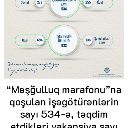
“Məşğulluq marafonu”na
qoşulan işəgötürənlərin
sayı 534-ə, təqdim
etdikləri vakansiya sayı