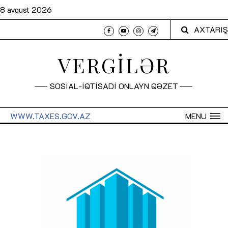
8 avqust 2026
AXTARIŞ
VERGİLƏR
SOSİAL-İQTİSADİ ONLAYN QƏZET
WWW.TAXES.GOV.AZ
MENU