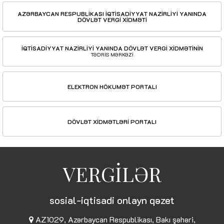
AZƏRBAYCAN RESPUBLİKASI İQTİSADİYYAT NAZİRLİYİ YANINDA
DÖVLƏT VERGİ XİDMƏTİ
İQTİSADİYYAT NAZİRLİYİ YANINDA DÖVLƏT VERGİ XİDMƏTİNİN
TƏDRİS MƏRKƏZİ
ELEKTRON HÖKUMƏT PORTALI
DÖVLƏT XİDMƏTLƏRİ PORTALI
VERGİLƏR
sosial-iqtisadi onlayn qəzet
AZ1029, Azərbaycan Respublikası, Bakı şəhəri,