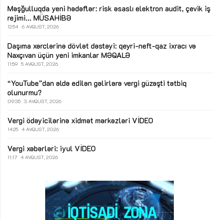
Məşğulluqda yeni hədəflər: risk əsaslı elektron audit, çevik iş
rejimi...
MÜSAHİBƏ
12:54
6 AVQUST, 2026
Daşıma xərclərinə dövlət dəstəyi: qeyri-neft-qaz ixracı və
Naxçıvan üçün yeni imkanlar
MƏQALƏ
11:59
5 AVQUST, 2026
“YouTube”dan əldə edilən gəlirlərə vergi güzəşti tətbiq
olunurmu?
09:35
3 AVQUST, 2026
Vergi ödəyicilərinə xidmət mərkəzləri
VİDEO
14:25
4 AVQUST, 2026
Vergi xəbərləri: iyul
VİDEO
11:17
4 AVQUST, 2026