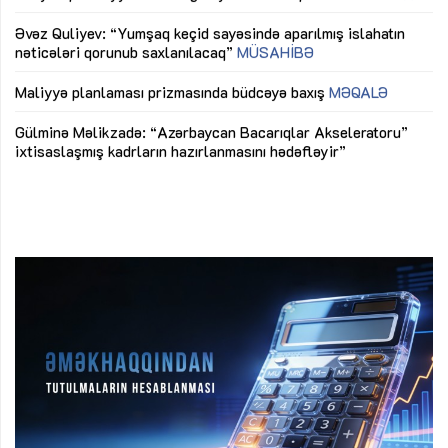
mü
Əvəz Quliyev: “Yumşaq keçid sayəsində aparılmış islahatın
nəticələri qorunub saxlanılacaq”
MÜSAHİBƏ
Ay
ya
M
Maliyyə planlaması prizmasında büdcəyə baxış
MƏQALƏ
Az
Gülminə Məlikzadə: “Azərbaycan Bacarıqlar Akseleratoru”
ke
ixtisaslaşmış kadrların hazırlanmasını hədəfləyir”
Ay
su