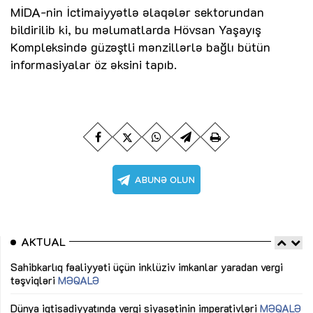
MİDA-nin İctimaiyyətlə əlaqələr sektorundan
bildirilib ki, bu məlumatlarda Hövsan Yaşayış
Kompleksində güzəştli mənzillərlə bağlı bütün
informasiyalar öz əksini tapıb.
AKTUAL
Sahibkarlıq fəaliyyəti üçün inklüziv imkanlar yaradan vergi
“D
təşviqləri
MƏQALƏ
fə
lıq
Dünya iqtisadiyyatında vergi siyasətinin imperativləri
MƏQALƏ
Ni