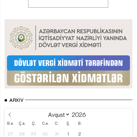
ARXIV
B.e.
Ç.a.
Ç.
C.a.
C.
Ş.
B.
27
28
29
30
31
1
2