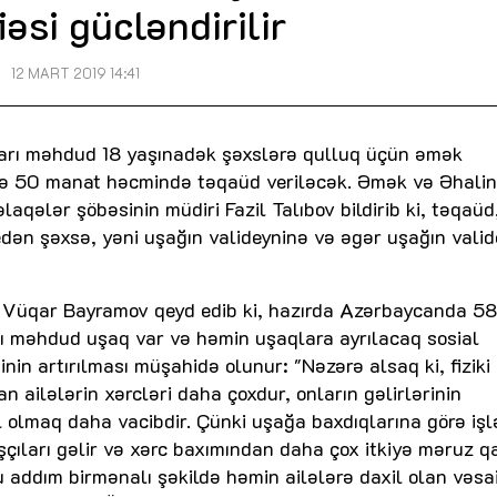
əsi gücləndirilir
12 MART 2019 14:41
nları məhdud 18 yaşınadək şəxslərə qulluq üçün əmək
inə 50 manat həcmində təqaüd veriləcək. Əmək və Əhalin
laqələr şöbəsinin müdiri Fazil Talıbov bildirib ki, təqaüd
edən şəxsə, yəni uşağın valideyninə və əgər uşağın valid
t Vüqar Bayramov qeyd edib ki, hazırda Azərbaycanda 5
anı məhdud uşaq var və həmin uşaqlara ayrılacaq sosial
in artırılması müşahidə olunur: "Nəzərə alsaq ki, fiziki
 ailələrin xərcləri daha çoxdur, onların gəlirlərinin
il olmaq daha vacibdir. Çünki uşağa baxdıqlarına görə iş
çıları gəlir və xərc baxımından daha çox itkiyə məruz qal
 addım birmənalı şəkildə həmin ailələrə daxil olan vəsai