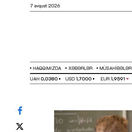
7 avqust 2026
HAQQIMIZDA
XƏBƏRLƏR
MÜSAHIBƏLƏR
EL
0,6489
UAH
0,0380
USD
1,7000
EUR
1,9591