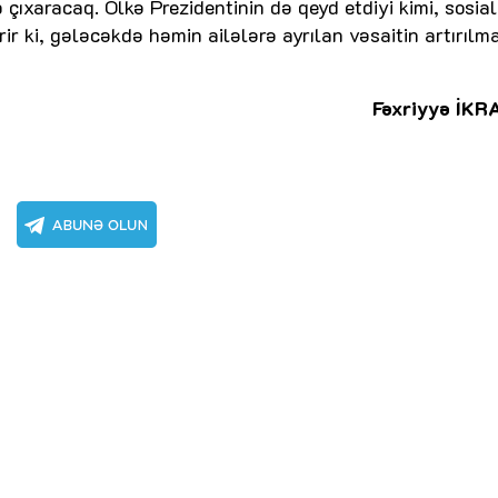
 çıxaracaq. Ölkə Prezidentinin də qeyd etdiyi kimi, sosial
ir ki, gələcəkdə həmin ailələrə ayrılan vəsaitin artırılm
Fəxriyyə İKR