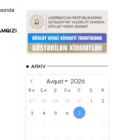
asında
AMQIZI
ARXIV
B.e.
Ç.a.
Ç.
C.a.
C.
Ş.
B.
27
28
29
30
31
1
2
3
4
5
6
7
8
9
10
11
12
13
14
15
16
17
18
19
20
21
22
23