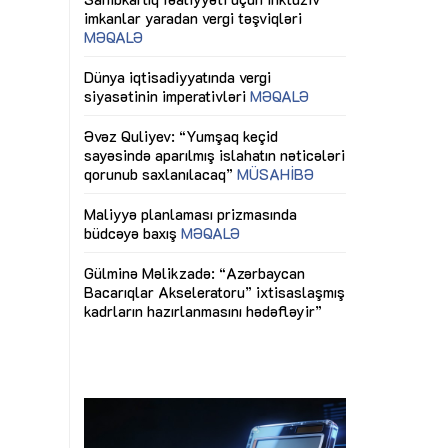
ericiliyinə
Dünya iqtisadiyyatında vergi
Nicat İmanov: "
ühitinin
siyasətinin imperativləri
MƏQALƏ
dəyişikliklər s
edir"
yaxşılaşdırılma
MÜSAHİBƏ
Əvəz Quliyev: “Yumşaq keçid
sayəsində aparılmış islahatın nəticələri
miz daha
qorunub saxlanılacaq”
MÜSAHİBƏ
Aytən Kərimov
, çevik və
inklüziv iş müh
dırmaqdır”
öyrənən komand
Maliyyə planlaması prizmasında
MÜSAHİBƏ
büdcəyə baxış
MƏQALƏ
tərəfdaşlığı
Azərbaycanda d
Gülminə Məlikzadə: “Azərbaycan
n ilk pilot
çərçivəsində hə
Bacarıqlar Akseleratoru” ixtisaslaşmış
layihə
VİDEO
kadrların hazırlanmasını hədəfləyir”
qaviləsi”
Aydın Hüseynov
renliyini
Azərbaycanın iq
andır”
təmin edən əsa
MÜSAHİBƏ