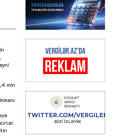
in
,
eyni
8,4 min
 imkanı
ləyə
ırlar.
tin