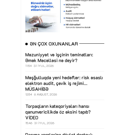
ƏN ÇOX OXUNANLAR
Məzuniyyət və işçinin təminatları:
Əmək Məcəlləsi nə deyir?
11:54
31 İYUL, 2026
Məşğulluqda yeni hədəflər: risk əsaslı
elektron audit, çevik iş rejimi...
MÜSAHİBƏ
12:54
6 AVQUST, 2026
Torpaqların kateqoriyaları hansı
qanunvericilikdə öz əksini tapıb?
VİDEO
15:46
31 İYUL, 2026
Daşıma xərclərinə dövlət dəstəyi: