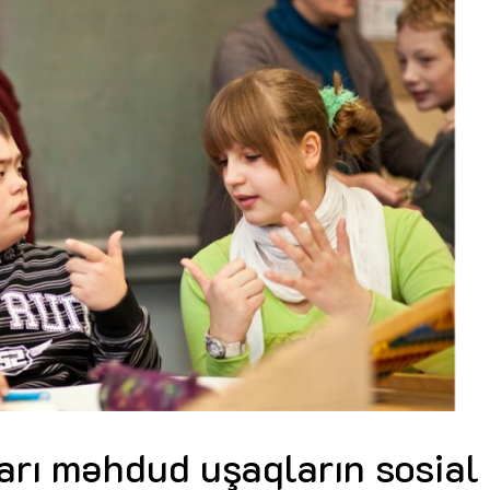
Dünya iqtisadiyyatında vergi
Nicat İmanov: "Vergi qanunv
siyasətinin imperativləri
MƏQALƏ
dəyişikliklər sahibkarlıq m
yaxşılaşdırılmasına xidmət 
MÜSAHİBƏ
Əvəz Quliyev: “Yumşaq keçid
sayəsində aparılmış islahatın nəticələri
qorunub saxlanılacaq”
MÜSAHİBƏ
Aytən Kərimova: “Məqsədi
inklüziv iş mühiti yaratmaq
öyrənən komanda formalaş
Maliyyə planlaması prizmasında
MÜSAHİBƏ
büdcəyə baxış
MƏQALƏ
Azərbaycanda dövlət-özəl 
Gülminə Məlikzadə: “Azərbaycan
çərçivəsində həyata keçirilə
Bacarıqlar Akseleratoru” ixtisaslaşmış
layihə
VİDEO
kadrların hazırlanmasını hədəfləyir”
Aydın Hüseynov: “Əsrin mü
Azərbaycanın iqtisadi suve
təmin edən əsas dayaqlard
MÜSAHİBƏ
arı məhdud uşaqların sosial