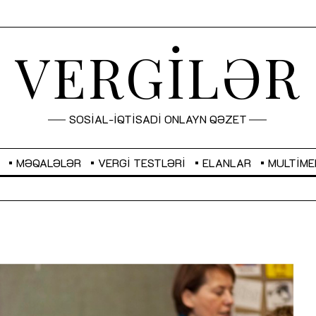
VERGİLƏR
SOSİAL-İQTİSADİ ONLAYN QƏZET
MƏQALƏLƏR
VERGI TESTLƏRI
ELANLAR
MULTIME
GBP
2,2873
RUB
2,0816
Sahibkarlıq fəaliyyəti üçün inklüziv
“Düzgün kommunikasiyanın
imkanlar yaradan vergi təşviqləri
real iş və sistemli fəaliyyə
MƏQALƏ
MÜSAHİBƏ