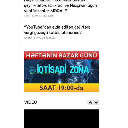
qeyri-neft-qaz ixracı və Naxçıvan üçün
yeni imkanlar
MƏQALƏ
11:59
5 AVQUST, 2026
“YouTube”dan əldə edilən gəlirlərə
vergi güzəşti tətbiq olunurmu?
09:35
3 AVQUST, 2026
VIDEO