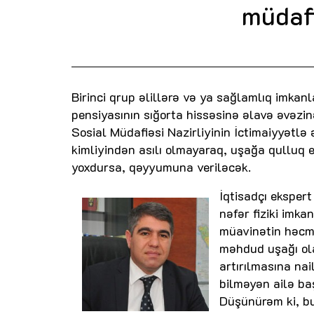
müdafi
Birinci qrup əlillərə və ya sağlamlıq imka
pensiyasının sığorta hissəsinə əlavə əvəz
Sosial Müdafiəsi Nazirliyinin İctimaiyyətlə ə
kimliyindən asılı olmayaraq, uşağa qulluq 
yoxdursa, qəyyumuna veriləcək.
İqtisadçı eksper
nəfər fiziki imk
müavinətin həcmin
məhdud uşağı olan
artırılmasına na
bilməyən ailə baş
Düşünürəm ki, bu