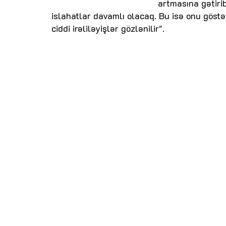
artmasına gətirib
islahatlar davamlı olacaq. Bu isə onu göstər
ciddi irəliləyişlər gözlənilir".