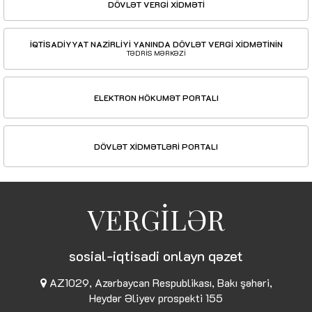
DÖVLƏT VERGİ XİDMƏTİ
İQTİSADİYYAT NAZİRLİYİ YANINDA DÖVLƏT VERGİ XİDMƏTİNİN
TƏDRİS MƏRKƏZİ
ELEKTRON HÖKUMƏT PORTALI
DÖVLƏT XİDMƏTLƏRİ PORTALI
VERGİLƏR
sosial-iqtisadi onlayn qəzet
AZ1029, Azərbaycan Respublikası, Bakı şəhəri,
Heydər Əliyev prospekti 155