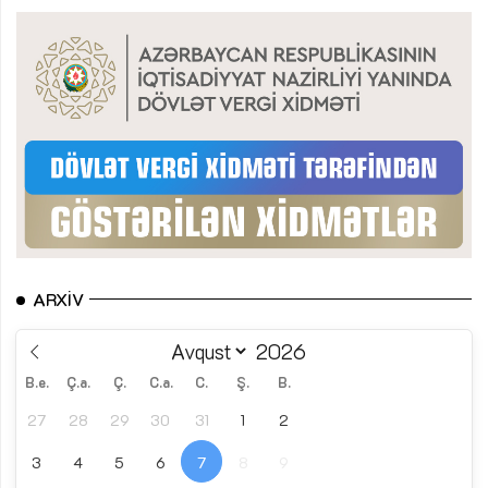
ARXIV
B.e.
Ç.a.
Ç.
C.a.
C.
Ş.
B.
27
28
29
30
31
1
2
3
4
5
6
7
8
9