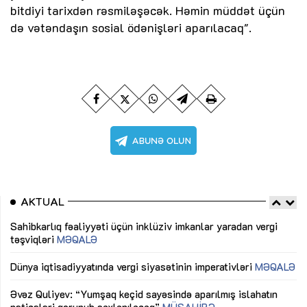
bitdiyi tarixdən rəsmiləşəcək. Həmin müddət üçün
də vətəndaşın sosial ödənişləri aparılacaq".
AKTUAL
Sahibkarlıq fəaliyyəti üçün inklüziv imkanlar yaradan vergi
“D
təşviqləri
MƏQALƏ
fə
lıq
Dünya iqtisadiyyatında vergi siyasətinin imperativləri
MƏQALƏ
Ni
mü
Əvəz Quliyev: “Yumşaq keçid sayəsində aparılmış islahatın