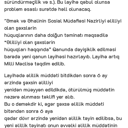
süründürməçilik və s.). Bu layihə qəbul olunsa
problem əsaslı surətdə həll olunacaq.
"Əmək və Əhalinin Sosial Müdafiəsi Nazirliyi əlilliyi
olan şəxslərin
hüquqlarının daha dolğun təminatı məqsədilə
“Əlilliyi olan şəxslərin
hüquqları haqqında” Qanunda dəyişiklik edilməsi
barədə yeni qanun layihəsi hazırlayıb. Layihə artıq
Milli Məclisə təqdim edilib.
Layihədə əlillik müddəti bitdikdən sonra 6 ay
ərzində şəxsin əlilliyi
yenidən müəyyən edildikdə, ötürülmüş müddətin
nəzərə alınması təklifi yer alıb.
Bu o deməkdir ki, əgər şəxsə əlillik müddəti
bitəndən sonra 6 aya
qədər dövr ərzində yenidən əlillik təyin edilibsə, bu
yeni əlillik təyinatı onun əvvəlki əlillik müddətinin