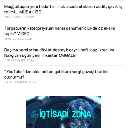
Məşğulluqda yeni hədəflər: risk əsaslı elektron audit, çevik iş
rejimi...
MÜSAHİBƏ
12:54
6 AVQUST, 2026
Torpaqların kateqoriyaları hansı qanunvericilikdə öz əksini
tapıb?
VİDEO
15:46
31 İYUL, 2026
Daşıma xərclərinə dövlət dəstəyi: qeyri-neft-qaz ixracı və
Naxçıvan üçün yeni imkanlar
MƏQALƏ
11:59
5 AVQUST, 2026
“YouTube”dan əldə edilən gəlirlərə vergi güzəşti tətbiq
olunurmu?
09:35
3 AVQUST, 2026