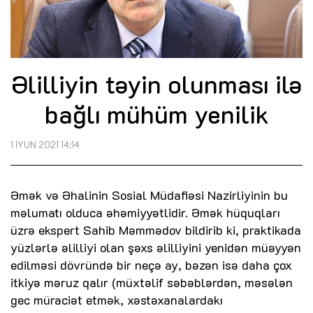
Əlilliyin təyin olunması ilə
bağlı mühüm yenilik
1 İYUN 2021 14:14
Əmək və Əhalinin Sosial Müdafiəsi Nazirliyinin bu
məlumatı olduca əhəmiyyətlidir. Əmək hüquqları
üzrə ekspert Sahib Məmmədov bildirib ki, praktikada
yüzlərlə əlilliyi olan şəxs əlilliyini yenidən müəyyən
edilməsi dövründə bir neçə ay, bəzən isə daha çox
itkiyə məruz qalır (müxtəlif səbəblərdən, məsələn
gec müraciət etmək, xəstəxanalardakı