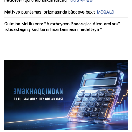
nəticələri qorunub saxlanılacaq”
MÜSAHİBƏ
Ay
ya
M
Maliyyə planlaması prizmasında büdcəyə baxış
MƏQALƏ
Az
Gülminə Məlikzadə: “Azərbaycan Bacarıqlar Akseleratoru”
ke
ixtisaslaşmış kadrların hazırlanmasını hədəfləyir”
Ay
su