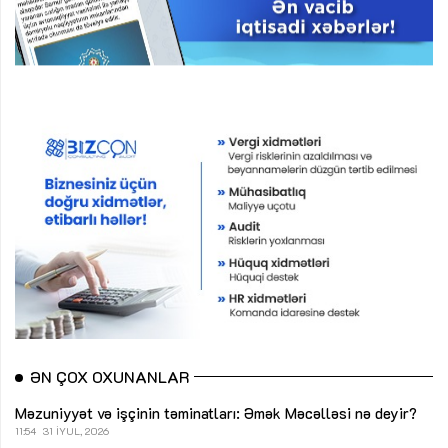
ƏN ÇOX OXUNANLAR
Məzuniyyət və işçinin təminatları: Əmək Məcəlləsi nə deyir?
11:54
31 İYUL, 2026