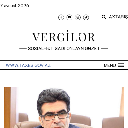
7 avqust 2026
AXTARIŞ
VERGİLƏR
SOSİAL-İQTİSADİ ONLAYN QƏZET
WWW.TAXES.GOV.AZ
MENU