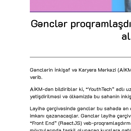
Gənclər proqramlaşdı
al
Gənclərin İnkişaf və Karyera Mərkəzi (AİKM
verib.
AİKM-dən bildiriblər ki, “YouthTech” adlı 
yetişdirilməsi və ölkəmizdə bu sahənin inki
Layihə çərçivəsində gənclər bu sahədə ən ç
imkanı qazanacaqlar. Gənclər layihə çərçiv
“Front End” (RaectJS) veb-proqramlaşdırm
mövzularında təşkil olunacaq kurslara qatıl