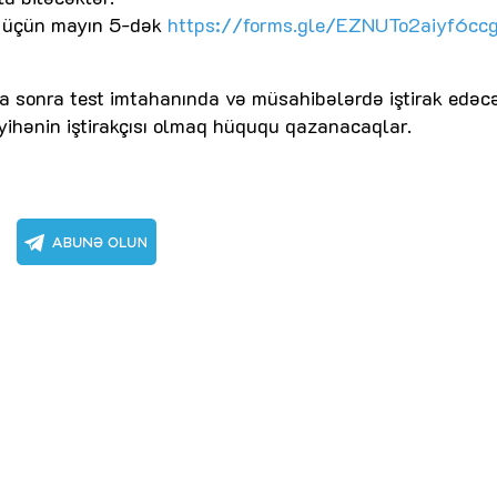
q üçün mayın 5-dək
https://forms.gle/EZNUTo2aiyf6cc
 sonra test imtahanında və müsahibələrdə iştirak edəcə
yihənin iştirakçısı olmaq hüququ qazanacaqlar.