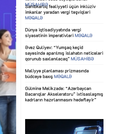
ericiliyinə
Dünya iqtisadiyyatında vergi
Nicat İmanov: "
ühitinin
siyasətinin imperativləri
MƏQALƏ
dəyişikliklər s
edir"
yaxşılaşdırılma
MÜSAHİBƏ
Əvəz Quliyev: “Yumşaq keçid
sayəsində aparılmış islahatın nəticələri
miz daha
qorunub saxlanılacaq”
MÜSAHİBƏ
Aytən Kərimov
, çevik və
inklüziv iş müh
dırmaqdır”
öyrənən komand
Maliyyə planlaması prizmasında
MÜSAHİBƏ
büdcəyə baxış
MƏQALƏ
tərəfdaşlığı
Azərbaycanda d
Gülminə Məlikzadə: “Azərbaycan
n ilk pilot
çərçivəsində hə
Bacarıqlar Akseleratoru” ixtisaslaşmış
layihə
VİDEO
kadrların hazırlanmasını hədəfləyir”
qaviləsi”
Aydın Hüseynov
renliyini
Azərbaycanın iq
andır”
təmin edən əsa
MÜSAHİBƏ