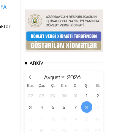
gFA
klər.
ARXIV
B.e.
Ç.a.
Ç.
C.a.
C.
Ş.
B.
27
28
29
30
31
1
2
3
4
5
6
7
8
9
10
11
12
13
14
15
16
17
18
19
20
21
22
23