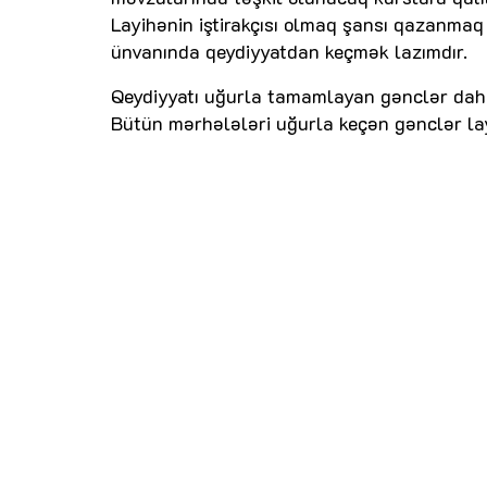
Layihənin iştirakçısı olmaq şansı qazanma
ünvanında qeydiyyatdan keçmək lazımdır.
Qeydiyyatı uğurla tamamlayan gənclər daha
Bütün mərhələləri uğurla keçən gənclər la