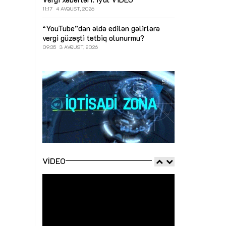
11:17
4 AVQUST, 2026
“YouTube”dan əldə edilən gəlirlərə
vergi güzəşti tətbiq olunurmu?
09:35
3 AVQUST, 2026
VIDEO