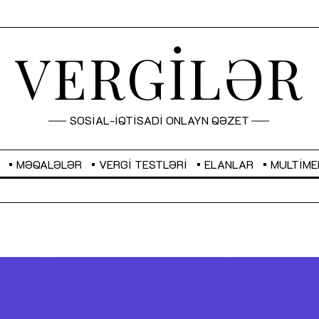
VERGİLƏR
SOSİAL-İQTİSADİ ONLAYN QƏZET
MƏQALƏLƏR
VERGI TESTLƏRI
ELANLAR
MULTIME
GBP
2,2873
RUB
2,0816
Sahibkarlıq fəaliyyəti üçün inklüziv
“Düzgün kommunikasiyanın
imkanlar yaradan vergi təşviqləri
real iş və sistemli fəaliyyə
MƏQALƏ
MÜSAHİBƏ