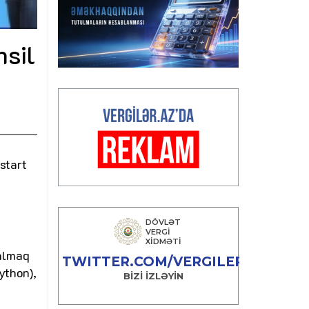
hsil
start
 almaq
ython),