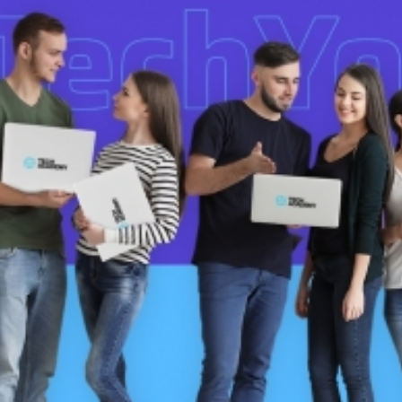
Dünya iqtisadiyyatında vergi
Nicat İmanov: "Vergi qanunv
siyasətinin imperativləri
MƏQALƏ
dəyişikliklər sahibkarlıq m
yaxşılaşdırılmasına xidmət 
MÜSAHİBƏ
Əvəz Quliyev: “Yumşaq keçid
sayəsində aparılmış islahatın nəticələri
qorunub saxlanılacaq”
MÜSAHİBƏ
Aytən Kərimova: “Məqsədi
inklüziv iş mühiti yaratmaq
öyrənən komanda formalaş
Maliyyə planlaması prizmasında
MÜSAHİBƏ
büdcəyə baxış
MƏQALƏ
Azərbaycanda dövlət-özəl 
Gülminə Məlikzadə: “Azərbaycan
çərçivəsində həyata keçirilə
Bacarıqlar Akseleratoru” ixtisaslaşmış
layihə
VİDEO
kadrların hazırlanmasını hədəfləyir”
Aydın Hüseynov: “Əsrin mü
Azərbaycanın iqtisadi suve
təmin edən əsas dayaqlard
MÜSAHİBƏ