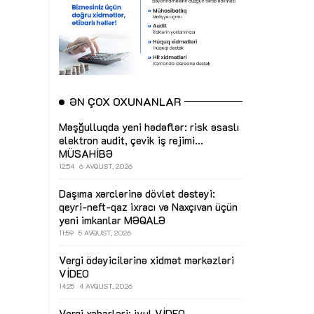
ƏN ÇOX OXUNANLAR
Məşğulluqda yeni hədəflər: risk əsaslı
elektron audit, çevik iş rejimi...
MÜSAHİBƏ
12:54
6 AVQUST, 2026
Daşıma xərclərinə dövlət dəstəyi:
qeyri-neft-qaz ixracı və Naxçıvan üçün
yeni imkanlar
MƏQALƏ
11:59
5 AVQUST, 2026
Vergi ödəyicilərinə xidmət mərkəzləri
VİDEO
14:25
4 AVQUST, 2026
Vergi xəbərləri: iyul
VİDEO