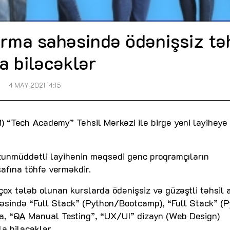
rma sahəsində ödənişsiz tə
a biləcəklər
4 MAY 2021 14:15
) “Tech Academy” Təhsil Mərkəzi ilə birgə yeni layihəyə 
uzunmüddətli layihənin məqsədi gənc proqramçıların
şafına töhfə verməkdir.
ox tələb olunan kurslarda ödənişsiz və güzəştli təhsil
əsində “Full Stack” (Python/Bootcamp), “Full Stack” (P
a, “QA Manual Testing”, “UX/UI” dizayn (Web Design)
a biləcəklər.