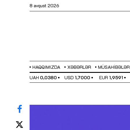
8 avqust 2026
HAQQIMIZDA
XƏBƏRLƏR
MÜSAHIBƏLƏR
EL
0,6489
UAH
0,0380
USD
1,7000
EUR
1,9591