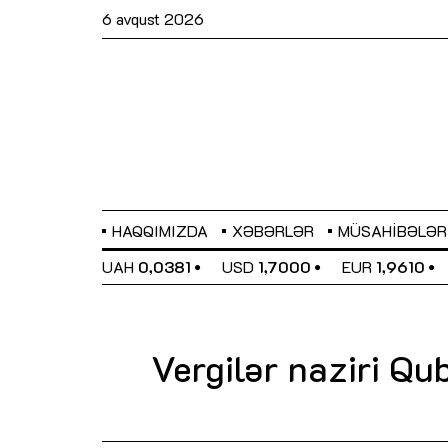
6 avqust 2026
HAQQIMIZDA
XƏBƏRLƏR
MÜSAHIBƏLƏR
EL
0,6480
UAH
0,0381
USD
1,7000
EUR
1,9610
Vergilər naziri Qu