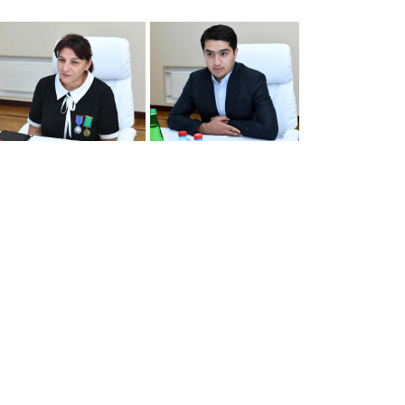
Dünya iqtisadiyyatında vergi
Nicat İmanov: "Vergi qanunv
siyasətinin imperativləri
MƏQALƏ
dəyişikliklər sahibkarlıq m
yaxşılaşdırılmasına xidmət 
MÜSAHİBƏ
Əvəz Quliyev: “Yumşaq keçid
sayəsində aparılmış islahatın nəticələri
qorunub saxlanılacaq”
MÜSAHİBƏ
Aytən Kərimova: “Məqsədi
inklüziv iş mühiti yaratmaq
öyrənən komanda formalaş
Maliyyə planlaması prizmasında
MÜSAHİBƏ
büdcəyə baxış
MƏQALƏ
Azərbaycanda dövlət-özəl 
Gülminə Məlikzadə: “Azərbaycan
çərçivəsində həyata keçirilə
Bacarıqlar Akseleratoru” ixtisaslaşmış
layihə
VİDEO
kadrların hazırlanmasını hədəfləyir”
Aydın Hüseynov: “Əsrin mü
Azərbaycanın iqtisadi suve
təmin edən əsas dayaqlard
MÜSAHİBƏ