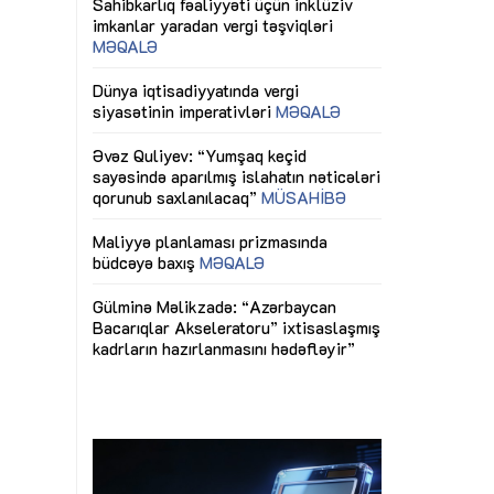
ericiliyinə
Dünya iqtisadiyyatında vergi
Nicat İmanov: "
ühitinin
siyasətinin imperativləri
MƏQALƏ
dəyişikliklər s
edir"
yaxşılaşdırılma
MÜSAHİBƏ
Əvəz Quliyev: “Yumşaq keçid
sayəsində aparılmış islahatın nəticələri
miz daha
qorunub saxlanılacaq”
MÜSAHİBƏ
Aytən Kərimov
, çevik və
inklüziv iş müh
dırmaqdır”
öyrənən komand
Maliyyə planlaması prizmasında
MÜSAHİBƏ
büdcəyə baxış
MƏQALƏ
tərəfdaşlığı
Azərbaycanda d
Gülminə Məlikzadə: “Azərbaycan
n ilk pilot
çərçivəsində hə
Bacarıqlar Akseleratoru” ixtisaslaşmış
layihə
VİDEO
kadrların hazırlanmasını hədəfləyir”
qaviləsi”
Aydın Hüseynov
renliyini
Azərbaycanın iq
andır”
təmin edən əsa
MÜSAHİBƏ