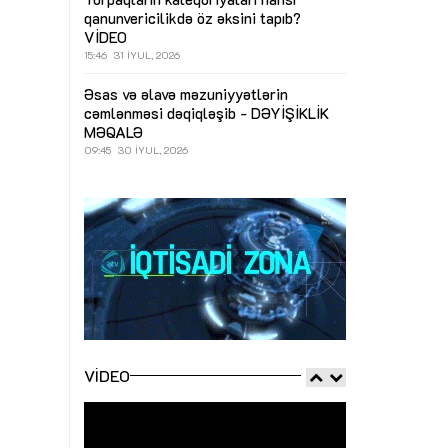
qanunvericilikdə öz əksini tapıb?
VİDEO
15:46
31 İYUL, 2026
Əsas və əlavə məzuniyyətlərin
cəmlənməsi dəqiqləşib - DƏYİŞİKLİK
MƏQALƏ
09:45
30 İYUL, 2026
VIDEO