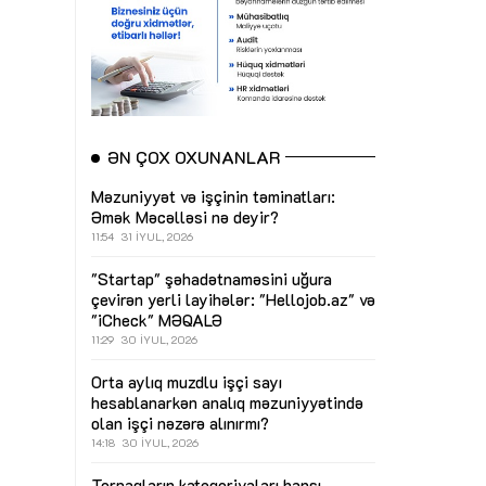
ƏN ÇOX OXUNANLAR
Məzuniyyət və işçinin təminatları:
Əmək Məcəlləsi nə deyir?
11:54
31 İYUL, 2026
"Startap" şəhadətnaməsini uğura
çevirən yerli layihələr: "Hellojob.az" və
"iCheck"
MƏQALƏ
11:29
30 İYUL, 2026
Orta aylıq muzdlu işçi sayı
hesablanarkən analıq məzuniyyətində
olan işçi nəzərə alınırmı?
14:18
30 İYUL, 2026
Torpaqların kateqoriyaları hansı