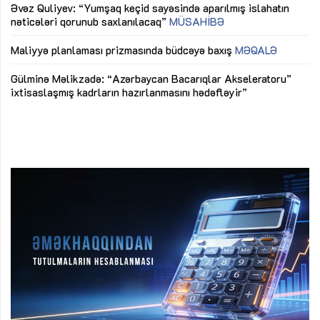
Əvəz Quliyev: “Yumşaq keçid sayəsində aparılmış islahatın
nəticələri qorunub saxlanılacaq”
MÜSAHİBƏ
Ay
ya
M
Maliyyə planlaması prizmasında büdcəyə baxış
MƏQALƏ
Az
Gülminə Məlikzadə: “Azərbaycan Bacarıqlar Akseleratoru”
ke
ixtisaslaşmış kadrların hazırlanmasını hədəfləyir”
Ay
su