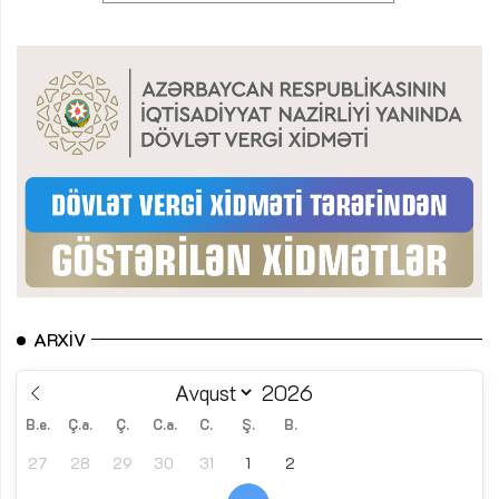
ARXIV
B.e.
Ç.a.
Ç.
C.a.
C.
Ş.
B.
27
28
29
30
31
1
2