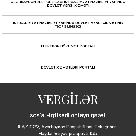
AZƏRBAYCAN RESPUBLİKASI İQTİSADİYYAT NAZİRLİYİ YANINDA
DÖVLƏT VERGİ XİDMƏTİ
İQTİSADİYYAT NAZİRLİYİ YANINDA DÖVLƏT VERGİ XİDMƏTİNİN
TƏDRİS MƏRKƏZİ
ELEKTRON HÖKUMƏT PORTALI
DÖVLƏT XİDMƏTLƏRİ PORTALI
VERGİLƏR
sosial-iqtisadi onlayn qəzet
AZ1029, Azərbaycan Respublikası, Bakı şəhəri,
Heydər Əliyev prospekti 155