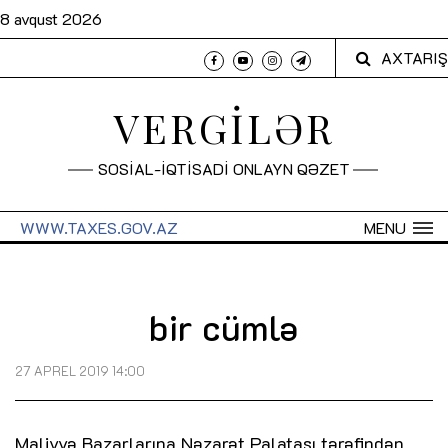
8 avqust 2026
AXTARIŞ
VERGİLƏR
SOSİAL-İQTİSADİ ONLAYN QƏZET
WWW.TAXES.GOV.AZ
MENU
bir cümlə
27 APREL 2019 14:00
Maliyyə Bazarlarına Nəzarət Palatası tərəfindən