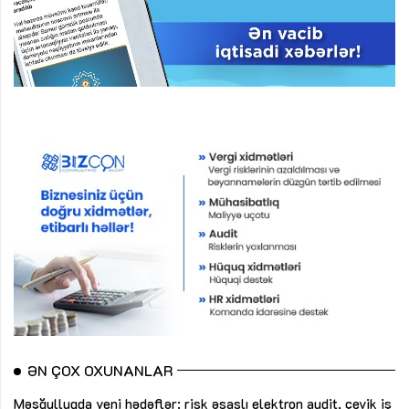
ƏN ÇOX OXUNANLAR
Məşğulluqda yeni hədəflər: risk əsaslı elektron audit, çevik iş