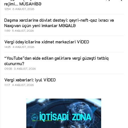
rejimi...
MÜSAHİBƏ
12:54
6 AVQUST, 2026
Daşıma xərclərinə dövlət dəstəyi: qeyri-neft-qaz ixracı və
Naxçıvan üçün yeni imkanlar
MƏQALƏ
11:59
5 AVQUST, 2026
Vergi ödəyicilərinə xidmət mərkəzləri
VİDEO
14:25
4 AVQUST, 2026
“YouTube”dan əldə edilən gəlirlərə vergi güzəşti tətbiq
olunurmu?
09:35
3 AVQUST, 2026
Vergi xəbərləri: iyul
VİDEO
11:17
4 AVQUST, 2026