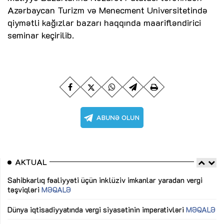
Azərbaycan Turizm və Menecment Universitetində
qiymətli kağızlar bazarı haqqında maarifləndirici
seminar keçirilib.
AKTUAL
Sahibkarlıq fəaliyyəti üçün inklüziv imkanlar yaradan vergi
“D
təşviqləri
MƏQALƏ
fə
lıq
Dünya iqtisadiyyatında vergi siyasətinin imperativləri
MƏQALƏ
Ni
mü