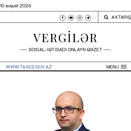
10 avqust 2026
AXTARIŞ
VERGİLƏR
SOSİAL-İQTİSADİ ONLAYN QƏZET
WWW.TAXES.GOV.AZ
MENU