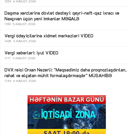
12:54
6 AVQUST, 2026
Daşıma xərclərinə dövlət dəstəyi: qeyri-neft-qaz ixracı və
Naxçıvan üçün yeni imkanlar
MƏQALƏ
11:59
5 AVQUST, 2026
Vergi ödəyicilərinə xidmət mərkəzləri
VİDEO
14:25
4 AVQUST, 2026
Vergi xəbərləri: iyul
VİDEO
11:17
4 AVQUST, 2026
DVX rəisi Orxan Nəzərli: "Məqsədimiz daha proqnozlaşdırılan,
rahat və əlçatan mühit formalaşdırmaqdır"
MÜSAHİBƏ
11:44
6 AVQUST, 2026