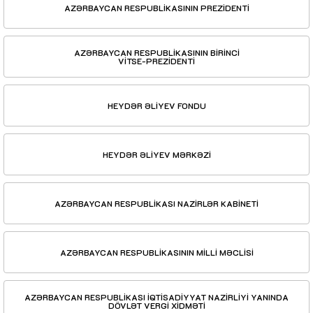
AZƏRBAYCAN RESPUBLİKASININ PREZİDENTİ
AZƏRBAYCAN RESPUBLİKASININ BİRİNCİ
VİTSE-PREZİDENTİ
HEYDƏR ƏLİYEV FONDU
HEYDƏR ƏLİYEV MƏRKƏZİ
AZƏRBAYCAN RESPUBLİKASI NAZİRLƏR KABİNETİ
AZƏRBAYCAN RESPUBLİKASININ MİLLİ MƏCLİSİ
AZƏRBAYCAN RESPUBLİKASI İQTİSADİYYAT NAZİRLİYİ YANINDA
DÖVLƏT VERGİ XİDMƏTİ