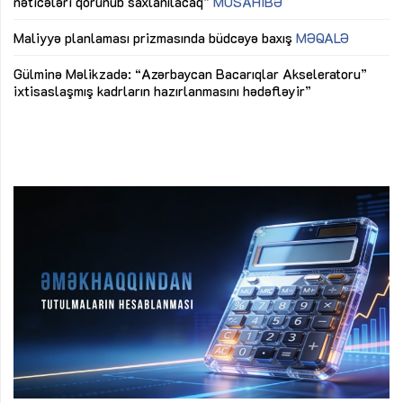
nəticələri qorunub saxlanılacaq”
MÜSAHİBƏ
Ay
ya
M
Maliyyə planlaması prizmasında büdcəyə baxış
MƏQALƏ
Az
Gülminə Məlikzadə: “Azərbaycan Bacarıqlar Akseleratoru”
ke
ixtisaslaşmış kadrların hazırlanmasını hədəfləyir”
Ay
su