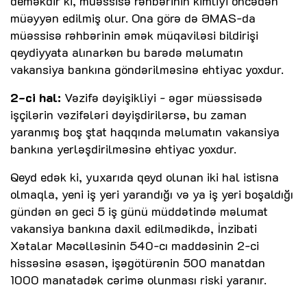
deməkdir ki, müəssisə rəhbərinin kimliyi öncədən
müəyyən edilmiş olur. Ona görə də ƏMAS-da
müəssisə rəhbərinin əmək müqaviləsi bildirişi
qeydiyyata alınarkən bu barədə məlumatın
vakansiya bankına göndərilməsinə ehtiyac yoxdur.
2-ci hal:
Vəzifə dəyişikliyi - əgər müəssisədə
işçilərin vəzifələri dəyişdirilərsə, bu zaman
yaranmış boş ştat haqqında məlumatın vakansiya
bankına yerləşdirilməsinə ehtiyac yoxdur.
Qeyd edək ki, yuxarıda qeyd olunan iki hal istisna
olmaqla, yeni iş yeri yarandığı və ya iş yeri boşaldığı
gündən ən geci 5 iş günü müddətində məlumat
vakansiya bankına daxil edilmədikdə, İnzibati
Xətalar Məcəlləsinin 540-cı maddəsinin 2-ci
hissəsinə əsasən, işəgötürənin 500 manatdan
1000 manatadək cərimə olunması riski yaranır.