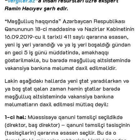
“
vergiler.az
”a insan resursları üzrə ekspert
Ramin Hacıyev şərh edir.
“Məşğulluq haqqında” Azərbaycan Respublikası
Qanununun 18-ci maddəsinə və Nazirlər Kabinetinin
16.09.2019-cu il tarixli 411 saylı qərarına əsasən,
yeni iş yeri yarandığı və ya iş yeri boşaldığı gündən
ən geci 5 iş günü müddətində, əməkhaqqı
göstərilməklə, bu barədə məşğulluq altsistemində
vakansiya bankına məlumat daxil edilməlidir.
Lakin aşağıdakı hallarda yeni ştat yaradılarkən və
ya boş ştat qalan zaman həmin ştatlar barədə
məşğulluq altsistemində vakansiya bankına
məlumatların daxil edilməsi mütləq deyil:
1-ci hal:
Müəssisəyə qanuni təmsilçi seçildikdə
(direktor, baş direktor) – qanuni təmsilçi təsisçinin
(təsisçilərin) qərarına əsasən seçilir. Bu da o