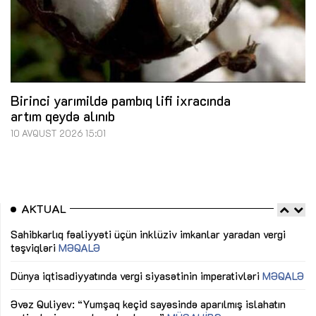
Birinci yarımildə pambıq lifi ixracında
artım qeydə alınıb
10 AVQUST 2026 15:01
AKTUAL
Sahibkarlıq fəaliyyəti üçün inklüziv imkanlar yaradan vergi
“D
təşviqləri
MƏQALƏ
fə
lıq
Dünya iqtisadiyyatında vergi siyasətinin imperativləri
MƏQALƏ
Ni
mü
Əvəz Quliyev: “Yumşaq keçid sayəsində aparılmış islahatın