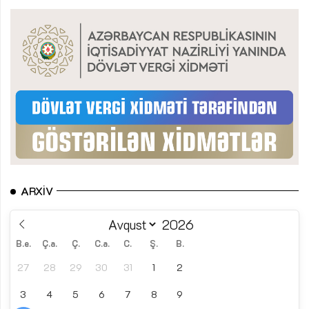
ARXIV
B.e.
Ç.a.
Ç.
C.a.
C.
Ş.
B.
27
28
29
30
31
1
2
3
4
5
6
7
8
9