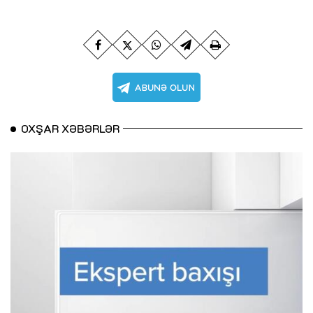
OXŞAR XƏBƏRLƏR