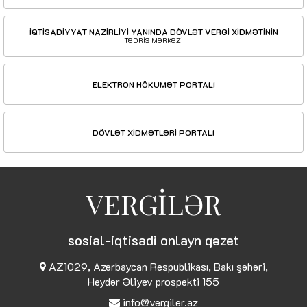
İQTİSADİYYAT NAZİRLİYİ YANINDA DÖVLƏT VERGİ XİDMƏTİNİN
TƏDRİS MƏRKƏZİ
ELEKTRON HÖKUMƏT PORTALI
DÖVLƏT XİDMƏTLƏRİ PORTALI
VERGİLƏR
sosial-iqtisadi onlayn qəzet
AZ1029, Azərbaycan Respublikası, Bakı şəhəri,
Heydər Əliyev prospekti 155
info@vergiler.az