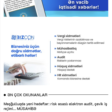
ƏN ÇOX OXUNANLAR
Məşğulluqda yeni hədəflər: risk əsaslı elektron audit, çevik iş
rejimi...
MÜSAHİBƏ