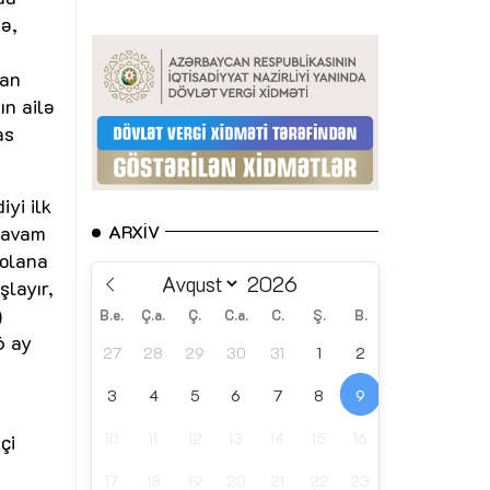
nə,
dan
ın ailə
as
yi ilk
 davam
ARXIV
 olana
layır,
)
B.e.
Ç.a.
Ç.
C.a.
C.
Ş.
B.
6 ay
27
28
29
30
31
1
2
3
4
5
6
7
8
9
10
11
12
13
14
15
16
çi
17
18
19
20
21
22
23