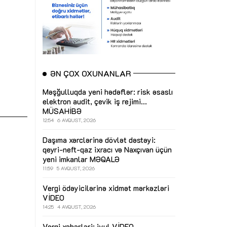
ƏN ÇOX OXUNANLAR
Məşğulluqda yeni hədəflər: risk əsaslı
elektron audit, çevik iş rejimi...
MÜSAHİBƏ
12:54
6 AVQUST, 2026
Daşıma xərclərinə dövlət dəstəyi:
qeyri-neft-qaz ixracı və Naxçıvan üçün
yeni imkanlar
MƏQALƏ
11:59
5 AVQUST, 2026
Vergi ödəyicilərinə xidmət mərkəzləri
VİDEO
14:25
4 AVQUST, 2026
Vergi xəbərləri: iyul
VİDEO