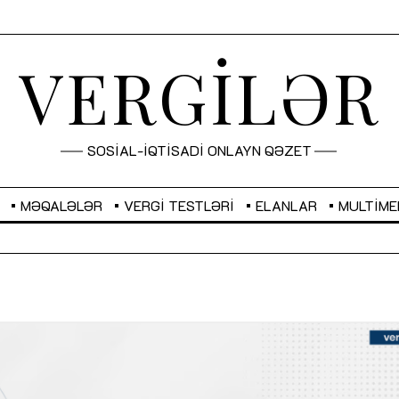
VERGİLƏR
SOSİAL-İQTİSADİ ONLAYN QƏZET
MƏQALƏLƏR
VERGI TESTLƏRI
ELANLAR
MULTIME
GBP
2,2873
RUB
2,0816
Sahibkarlıq fəaliyyəti üçün inklüziv
“Düzgün kommunikasiyanın
imkanlar yaradan vergi təşviqləri
real iş və sistemli fəaliyyə
MƏQALƏ
MÜSAHİBƏ