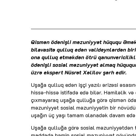
Qismən ödənişli məzuniyyət hüququ Əmək 
bilavasitə qulluq edən valideynlərdən bir
ona qulluq etməkdən ötrü qanunvericilik
ödənişli sosial məzuniyyət almaq hüququ
üzrə ekspert Nüsrət Xəlilov şərh edir.
Uşağa qulluq edən işçi yazılı ərizəsi əsa
hissə-hissə istifadə edə bilər. Hamiləlik v
çıxmayaraq uşağa qulluğa görə qismən ödən
məzuniyyət sosial məzuniyyətin bir növüdü
uşağın üç yaşı tamam olanadək davam edə bi
Uşağa qulluğa görə sosial məzuniyyətdən tə
maddədə həmin sosial məzuniyyət növündən 