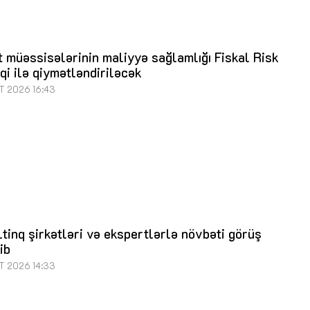
 müəssisələrinin maliyyə sağlamlığı Fiskal Risk
qi ilə qiymətləndiriləcək
T 2026 16:43
tinq şirkətləri və ekspertlərlə növbəti görüş
lib
T 2026 14:33