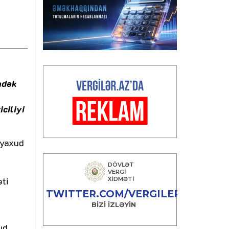
adək
ciliyi
 yaxud
ti
ud