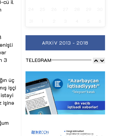
-cü il
m
24
25
26
27
28
29
30
31
1
2
3
4
5
6
3
ARXIV 2013 - 2018
ənişli
var
n 3
TELEGRAM
ğın üç
ış işçi
istəyi
z işinə
oğum