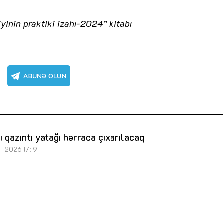
yinin praktiki izahı-2024” kitabı
ı qazıntı yatağı hərraca çıxarılacaq
T 2026 17:19