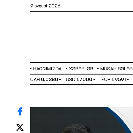
9 avqust 2026
HAQQIMIZDA
XƏBƏRLƏR
MÜSAHIBƏLƏR
EL
0,6489
UAH
0,0380
USD
1,7000
EUR
1,9591