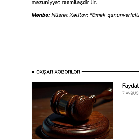
məzuniyyət rəsmiləşdirilir.
Mənbə:
Nüsrət Xəlilov: “Əmək qanunvericili
OXŞAR XƏBƏRLƏR
Faydal
7 AVQUS