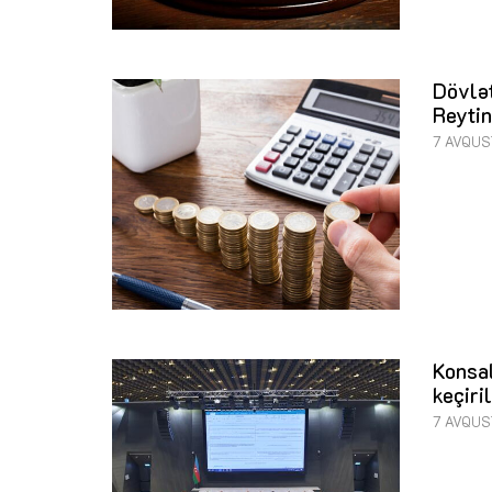
Dövlət
Reytin
7 AVQUS
Konsal
keçiri
7 AVQUS