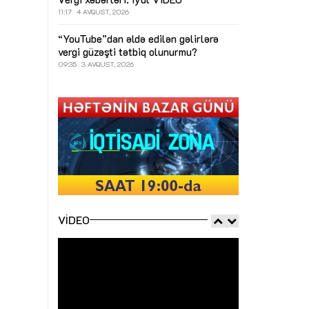
11:17
4 AVQUST, 2026
“YouTube”dan əldə edilən gəlirlərə
vergi güzəşti tətbiq olunurmu?
09:35
3 AVQUST, 2026
VIDEO