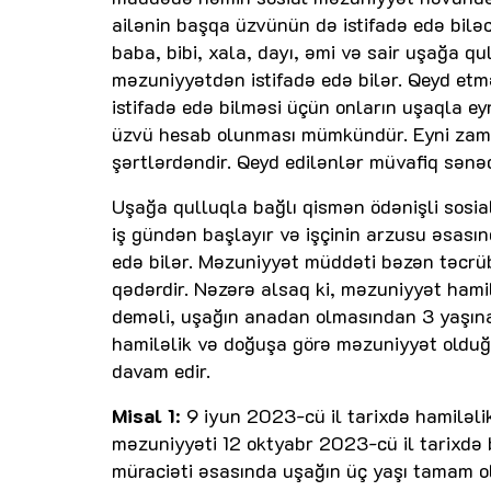
ailənin başqa üzvünün də istifadə edə biləc
baba, bibi, xala, dayı, əmi və sair uşağa 
məzuniyyətdən istifadə edə bilər. Qeyd et
istifadə edə bilməsi üçün onların uşaqla e
üzvü hesab olunması mümkündür. Eyni zama
şərtlərdəndir. Qeyd edilənlər müvafiq sənəd
Uşağa qulluqla bağlı qismən ödənişli sosia
iş gündən başlayır və işçinin arzusu əsas
edə bilər. Məzuniyyət müddəti bəzən təcrü
qədərdir. Nəzərə alsaq ki, məzuniyyət hami
deməli, uşağın anadan olmasından 3 yaşına
hamiləlik və doğuşa görə məzuniyyət olduğu
davam edir.
Misal 1
: 9 iyun 2023-cü il tarixdə hamiləl
məzuniyyəti 12 oktyabr 2023-cü il tarixdə b
müraciəti əsasında uşağın üç yaşı tamam 