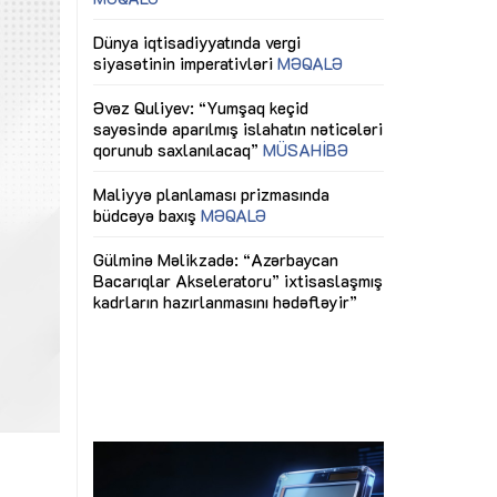
ericiliyinə
Dünya iqtisadiyyatında vergi
Nicat İmanov: "
ühitinin
siyasətinin imperativləri
MƏQALƏ
dəyişikliklər s
edir"
yaxşılaşdırılma
MÜSAHİBƏ
Əvəz Quliyev: “Yumşaq keçid
sayəsində aparılmış islahatın nəticələri
miz daha
qorunub saxlanılacaq”
MÜSAHİBƏ
Aytən Kərimov
, çevik və
inklüziv iş müh
dırmaqdır”
öyrənən komand
Maliyyə planlaması prizmasında
MÜSAHİBƏ
büdcəyə baxış
MƏQALƏ
tərəfdaşlığı
Azərbaycanda d
Gülminə Məlikzadə: “Azərbaycan
n ilk pilot
çərçivəsində hə
Bacarıqlar Akseleratoru” ixtisaslaşmış
layihə
VİDEO
kadrların hazırlanmasını hədəfləyir”
qaviləsi”
Aydın Hüseynov
renliyini
Azərbaycanın iq
andır”
təmin edən əsa
MÜSAHİBƏ