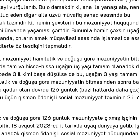
əyi vurğulanıb. Bu o deməkdir ki, ana ilə yanaşı ata, nə
qulluq edən digər ailə üzvü müvafiq sənəd əsasında bu
mək lazımdır ki, həmin şəxslərin bu məzuniyyət hüququn
yni ünvanda yaşaması şərtdir. Bununla həmin şəxsin uşağ
nda, onların əmək müqaviləsi əsasında işləməsi də əs
lərlə öz təsdiqini tapmalıdır.
l məzuniyyət hamiləlik və doğuşa görə məzuniyyətin bitdi
ında tam və hissə-hissə uşağın üç yaşı tamam olanadək
bədə 3 il kimi başa düşülsə də bu, uşağın 3 yaşı tamam
ləlik və doğuşa göra məzuniyyətin bitməsindən sonra baş
 qədər olan dövrdə 126 günlük (bəzi hallarda daha çox
 üçün qismən ödənişli sosial məzuniyyət təxminin 2 il 
ik və doğuşa görə 126 günlük məzuniyyətə çıxmış işçinin
itir. 18 avqust 2023-cü il tarixdə uşaq dünyaya gəlib. İş
olanadǝk qismən ödənişli sosial məzuniyyət hüququndan