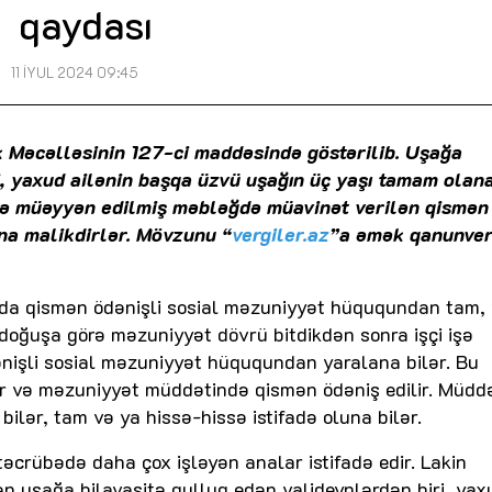
qaydası
11 İYUL 2024 09:45
Məcəlləsinin 127-ci maddəsində göstərilib. Uşağa
i, yaxud ailənin başqa üzvü uşağın üç yaşı tamam olan
lə müəyyən edilmiş məbləğdə müavinət verilən qismən
na malikdirlər. Mövzunu “
vergiler.az
”a əmək qanunveri
sında qismən ödənişli sosial məzuniyyət hüququndan tam,
ə doğuşa görə məzuniyyət dövrü bitdikdən sonra işçi işə
işli sosial məzuniyyət hüququndan yaralana bilər. Bu
r və məzuniyyət müddətində qismən ödəniş edilir. Müddə
lər, tam və ya hissə-hissə istifadə oluna bilər.
crübədə daha çox işləyən analar istifadə edir. Lakin
uşağa bilavasitə qulluq edən valideynlərdən biri, yax