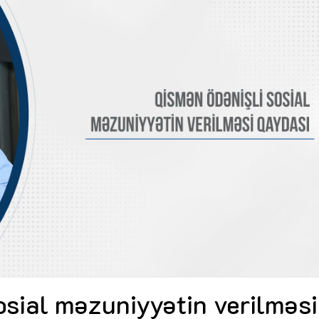
Dünya iqtisadiyyatında vergi
Nicat İmanov: "Vergi qanunv
siyasətinin imperativləri
MƏQALƏ
dəyişikliklər sahibkarlıq m
yaxşılaşdırılmasına xidmət 
MÜSAHİBƏ
Əvəz Quliyev: “Yumşaq keçid
sayəsində aparılmış islahatın nəticələri
qorunub saxlanılacaq”
MÜSAHİBƏ
Aytən Kərimova: “Məqsədi
inklüziv iş mühiti yaratmaq
öyrənən komanda formalaş
Maliyyə planlaması prizmasında
MÜSAHİBƏ
büdcəyə baxış
MƏQALƏ
Azərbaycanda dövlət-özəl 
Gülminə Məlikzadə: “Azərbaycan
çərçivəsində həyata keçirilə
Bacarıqlar Akseleratoru” ixtisaslaşmış
layihə
VİDEO
kadrların hazırlanmasını hədəfləyir”
Aydın Hüseynov: “Əsrin mü
Azərbaycanın iqtisadi suve
təmin edən əsas dayaqlard
MÜSAHİBƏ
osial məzuniyyətin verilməsi