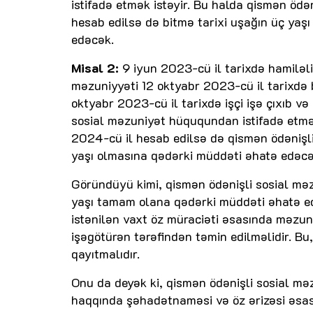
istifadə etmək istəyir. Bu halda qismən ödə
hesab edilsə də bitmə tarixi uşağın üç yaş
edəcək.
Misal 2:
9 iyun 2023-cü il tarixdə hamiləl
məzuniyyəti 12 oktyabr 2023-cü il tarixdə b
oktyabr 2023-cü il tarixdə işçi işə çıxıb və
sosial məzuniyət hüququndan istifadə etmək
2024-cü il hesab edilsə də qismən ödənişl
yaşı olmasına qədərki müddəti əhatə edəcək
Göründüyü kimi, qismən ödənişli sosial mə
yaşı tamam olana qədərki müddəti əhatə e
istənilən vaxt öz müraciəti əsasında məzuni
işəgötürən tərəfindən təmin edilməlidir. Bu,
qayıtmalıdır.
Onu da deyək ki, qismən ödənişli sosial m
haqqında şəhadətnaməsi və öz ərizəsi əsası