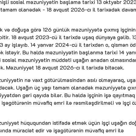
nişli sosial məzuniyyətin başlama tarixi 13 oktyabr 2023
ı tamam olanədək - 18 avqust 2026-cı il tarixədək dava
ik və doğuşa görə 126 günlük məzuniyyətə çıxmış işçinin
itir. 18 avqust 2023-cü il tarixdə uşaq dünyaya gəlib. 1
 3 ay işləyıb. 14 yanvar 2024-cü il tarixdən o, qismən öd
 istəyir. Bu halda məzuniyyətin başlanma tarixi 14 yan
i sosial məzuniyyətin müddəti uşağın anadan olmasında
. Məzuniyyət 18 avqust 2026-cı il tarixdə bitəcək.
zuniyyətin nə vaxt götürülməsindən asılı olmayaraq, uşa
dəcək. Uşağın üç yaşı tamam olanadək məzuniyyətə çıxm
yyətdən geri qayıda bilər. Bu halda işçinin işə qayıtmaq 
 işəgötürənin müvafiq əmri ilə rəsmiləşdirilməli və işçi ö
əzuniyyət hüququndan istifadə etmək üçün işçi uşağın d
nda müraciət edir və işəgötürənin müvafiq əmri ilə