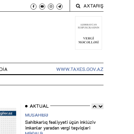
AXTARIŞ
DIA
WWW.TAXES.GOV.AZ
AKTUAL
 arxasında
Sahibkarlıq fəaliyyəti üçün inklüziv
“Düzgün kommun
t dayanır”
imkanlar yaradan vergi təşviqləri
real iş və siste
MƏQALƏ
MÜSAHİBƏ