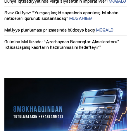
lıq
Dünya iqtisadiyyatında vergi siyasətinin imperativləri
MƏQALƏ
Ni
mü
Əvəz Quliyev: “Yumşaq keçid sayəsində aparılmış islahatın
nəticələri qorunub saxlanılacaq”
MÜSAHİBƏ
Ay
ya
M
Maliyyə planlaması prizmasında büdcəyə baxış
MƏQALƏ
Az
Gülminə Məlikzadə: “Azərbaycan Bacarıqlar Akseleratoru”
ke
ixtisaslaşmış kadrların hazırlanmasını hədəfləyir”
Ay
su