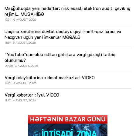
Məşğulluqda yeni hədəflər: risk əsaslı elektron audit, çevik iş
rejimi...
MÜSAHİBƏ
12:54
6 AVQUST, 2026
Daşıma xərclərinə dövlət dəstəyi: qeyri-neft-qaz ixracı və
Naxçıvan üçün yeni imkanlar
MƏQALƏ
11:59
5 AVQUST, 2026
“YouTube”dan əldə edilən gəlirlərə vergi güzəşti tətbiq
olunurmu?
09:35
3 AVQUST, 2026
Vergi ödəyicilərinə xidmət mərkəzləri
VİDEO
14:25
4 AVQUST, 2026
Vergi xəbərləri: iyul
VİDEO
11:17
4 AVQUST, 2026