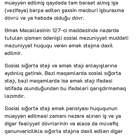
müəyyən edilmiş qaydada tam bəraət almış işə
(vəzifəyə) bərpa edilən şəxsin məcburi işburaxma
dövrü və ya həbsdə olduğu dövr.
Əmək Məcəlləsinin 127-ci maddəsində nəzərdə
tutulan qismən ödənişli sosial məzuniyyət müddəti
məzuniyyət hüququ verən əmək stajına daxil
edilmir.
Sosial sığorta stajı və əmək stajı anlayışlarına
aydınlıq gətirək. Bəzi məqamlarda sosial sığorta
stajı, bəzi məqamlarda isə əmək stajı ifadəsi
istifadə olunduğundan bu ifadələri qarışdırmamaq
lazımdır.
Sosial sığorta stajı əmək pensiyası hüququnun
müəyyən edilməsi zamanı nəzərə alınan iş və ya
digər fəaliyyət dövrlərinin və eləcə də müvafiq
qanunvericiliklə sığorta stajına daxil edilən digər