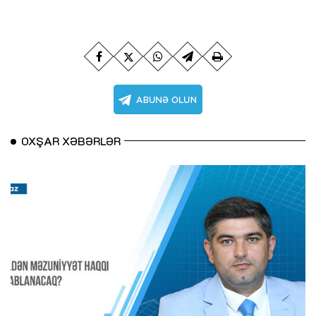
OXŞAR XƏBƏRLƏR