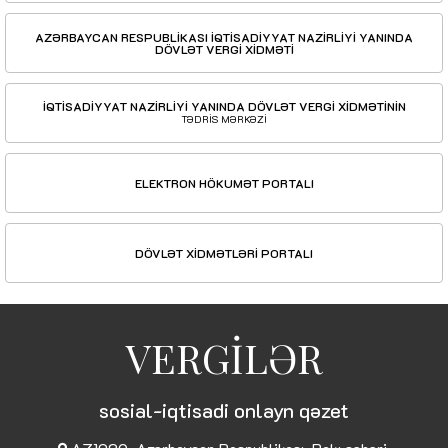
AZƏRBAYCAN RESPUBLİKASI İQTİSADİYYAT NAZİRLİYİ YANINDA
DÖVLƏT VERGİ XİDMƏTİ
İQTİSADİYYAT NAZİRLİYİ YANINDA DÖVLƏT VERGİ XİDMƏTİNİN
TƏDRİS MƏRKƏZİ
ELEKTRON HÖKUMƏT PORTALI
DÖVLƏT XİDMƏTLƏRİ PORTALI
VERGİLƏR
sosial-iqtisadi onlayn qəzet