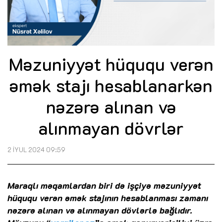
Məzuniyyət hüququ verən
əmək stajı hesablanarkən
nəzərə alınan və
alınmayan dövrlər
2 İYUL 2024 09:59
Maraqlı məqamlardan biri də işçiyə məzuniyyət
hüququ verən əmək stajının hesablanması zamanı
nəzərə alınan və alınmayan dövlərlə bağlıdır.