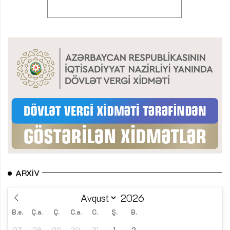
ARXIV
B.e.
Ç.a.
Ç.
C.a.
C.
Ş.
B.
27
28
29
30
31
1
2