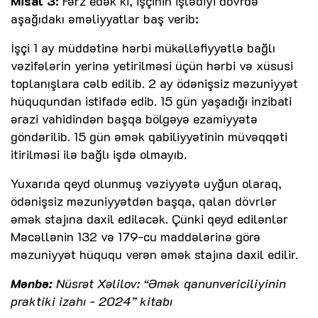
Misal 3:
Fərz edək ki, işçinin işlədiyi dövrdə
aşağıdakı əməliyyatlar baş verib:
İşçi 1 ay müddətinə hərbi mükəlləfiyyətlə bağlı
vəzifələrin yerinə yetirilməsi üçün hərbi və xüsusi
toplanışlara cəlb edilib. 2 ay ödənişsiz məzuniyyət
hüququndan istifadə edib. 15 gün yaşadığı inzibati
ərazi vahidindən başqa bölgəyə ezamiyyətə
göndərilib. 15 gün əmək qabiliyyətinin müvəqqəti
itirilməsi ilə bağlı işdə olmayıb.
Yuxarıda qeyd olunmuş vəziyyətə uyğun olaraq,
ödənişsiz məzuniyyətdən başqa, qalan dövrlər
əmək stajına daxil ediləcək. Çünki qeyd edilənlər
Məcəllənin 132 və 179-cu maddələrinə görə
məzuniyyət hüququ verən əmək stajına daxil edilir.
Mənbə:
Nüsrət Xəlilov: “Əmək qanunvericiliyinin
praktiki izahı - 2024” kitabı