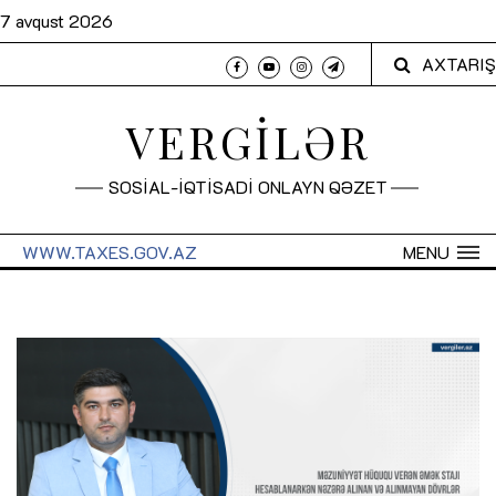
7 avqust 2026
AXTARIŞ
VERGİLƏR
SOSİAL-İQTİSADİ ONLAYN QƏZET
WWW.TAXES.GOV.AZ
MENU