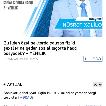
Bu ildən özəl sektorda çalışan fiziki
şəxslər nə qədər sosial sığorta haqqı
ödəyəcək? - YENİLİK
II HİSSƏ
14 YANVAR 2026 09:45
AKTUAL
Sahibkarlıq fəaliyyəti üçün inklüziv imkanlar yaradan vergi
“D
təşviqləri
MƏQALƏ
fə