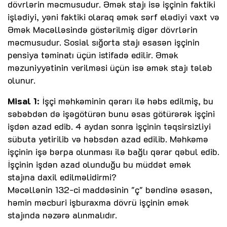
dövrlərin məcmusudur. Əmək stajı isə işçinin faktiki
işlədiyi, yəni faktiki olaraq əmək sərf elədiyi vaxt və
Əmək Məcəlləsində göstərilmiş digər dövrlərin
məcmusudur. Sosial sığorta stajı əsasən işçinin
pensiya təminatı üçün istifadə edilir. Əmək
məzuniyyətinin verilməsi üçün isə əmək stajı tələb
olunur.
Misal 1
: İşçi məhkəminin qərarı ilə həbs edilmiş, bu
səbəbdən də işəgötürən bunu əsas götürərək işçini
işdən azad edib. 4 aydan sonra işçinin təqsirsizliyi
sübuta yetirilib və həbsdən azad edilib. Məhkəmə
işçinin işə bərpa olunması ilə bağlı qərar qəbul edib.
İşçinin işdən azad olunduğu bu müddət əmək
stajına daxil edilməlidirmi?
Məcəllənin 132-ci maddəsinin "ç" bəndinə əsasən,
həmin məcburi işburaxma dövrü işçinin əmək
stajında nəzərə alınmalıdır.