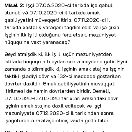
Misal 2
: İşçi 07.06.2020-ci tarixdə işə qəbul
olunub vǝ 07.10.2020-ci il tarixdə əmək
qabiliyyətini müvəqqəti itirib. 07.11.2020-ci il
tarixdə xəstəlik vərəqəsi təqdim edib və işə çıxıb.
İşçinin ilk iş ili olduğunu fərz etsək, məzuniyyət
hüququ nə vaxt yaranacaq?
Qeyd etmişdik ki, ilk iş ili üçün məzuniyyətdən
istifadə hüququ altı aydan sonra meydana gəlir. Eyni
zamanda bildirmişdik ki, işçinin əmək stajına işçinin
faktiki işlədiyi dövr və 132-ci maddədə göstərilən
dövrlər daxildir. Əmək qabiliyyətinin müvəqqəti
itirilməsi də həmin dövrlərdən biridir. Deməli,
07.10.2020-07.11.2020 tarixləri arasındakı dövr
işçinin əmək stajına daxil ediləcək və işçi
məzuniyyətə 07.12.2020-ci il tarixindən sonra
işəgötürənlə razılaşdırılmış vaxta gedə bilər.