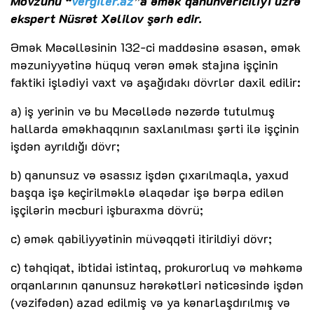
Mövzunu “
vergiler.az
”a əmək qanunvericiliyi üzrə
ekspert Nüsrət Xəlilov şərh edir.
Əmək Məcəlləsinin 132-ci maddəsinə əsasən, əmək
məzuniyyətinə hüquq verən əmək stajına işçinin
faktiki işlədiyi vaxt və aşağıdakı dövrlər daxil edilir:
a) iş yerinin və bu Məcəllədə nəzərdə tutulmuş
hallarda əməkhaqqının saxlanılması şərti ilə işçinin
işdən ayrıldığı dövr;
b) qanunsuz və əsassız işdən çıxarılmaqla, yaxud
başqa işə keçirilməklə əlaqədar işə bərpa edilən
işçilərin məcburi işburaxma dövrü;
c) əmək qabiliyyətinin müvəqqəti itirildiyi dövr;
c) təhqiqat, ibtidai istintaq, prokurorluq və məhkəmə
orqanlarının qanunsuz hərəkətləri nəticəsində işdən
(vəzifədən) azad edilmiş və ya kənarlaşdırılmış və