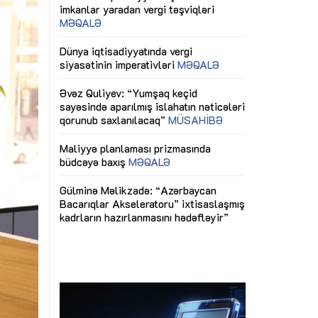
ericiliyinə
Dünya iqtisadiyyatında vergi
Nicat İmanov: "
ühitinin
siyasətinin imperativləri
MƏQALƏ
dəyişikliklər s
edir"
yaxşılaşdırılma
MÜSAHİBƏ
Əvəz Quliyev: “Yumşaq keçid
sayəsində aparılmış islahatın nəticələri
miz daha
qorunub saxlanılacaq”
MÜSAHİBƏ
Aytən Kərimov
, çevik və
inklüziv iş müh
dırmaqdır”
öyrənən komand
Maliyyə planlaması prizmasında
MÜSAHİBƏ
büdcəyə baxış
MƏQALƏ
tərəfdaşlığı
Azərbaycanda d
Gülminə Məlikzadə: “Azərbaycan
n ilk pilot
çərçivəsində hə
Bacarıqlar Akseleratoru” ixtisaslaşmış
layihə
VİDEO
kadrların hazırlanmasını hədəfləyir”
qaviləsi”
Aydın Hüseynov
renliyini
Azərbaycanın iq
andır”
təmin edən əsa
MÜSAHİBƏ