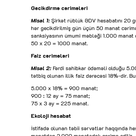
Gecikdirmə cərimələri
Misal 1:
Şirkət rüblük ƏDV hesabatını 20 gün
hər gecikdirilmiş gün üçün 50 manat cərim
sanksiyasının ümumi məbləği 1.000 manat 
50 x 20 = 1000 manat.
Faiz cərimələri
Misal 2:
Fərdi sahibkar ödəməli olduğu 5.000
tətbiq olunan illik faiz dərəcəsi 18%-dir. 
5.000 x 18% = 900 manat;
900 : 12 ay = 75 manat;
75 x 3 ay = 225 manat.
Ekoloji hesabat
İstifadə olunan təbii sərvətlər haqqında h
manatdan 2.000 manatadək cərimə edilir.