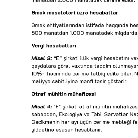
Əmək məsələləri üzrə hesabatlar
Əmək ehtiyatlarından istifadə haqqında he
500 manatdan 1.000 manatadək miqdarda c
Vergi hesabatları
Misal 3:
“E” şirkəti illik vergi hesabatını 
qaydalara görə, vaxtında təqdim olunmayan
10%-i həcmində cərimə tətbiq edilə bilər. N
maliyyə sabitliyinə mənfi təsir göstərir.
Ətraf mühitin mühafizəsi
Misal 4:
"F" şirkəti ətraf mühitin mühafizə
səbəbdən, Ekologiya və Təbii Sərvətlər Nazi
Gecikmənin hər ayı üçün cərimə məbləği fəa
şiddətinə əsasən hesablanır.