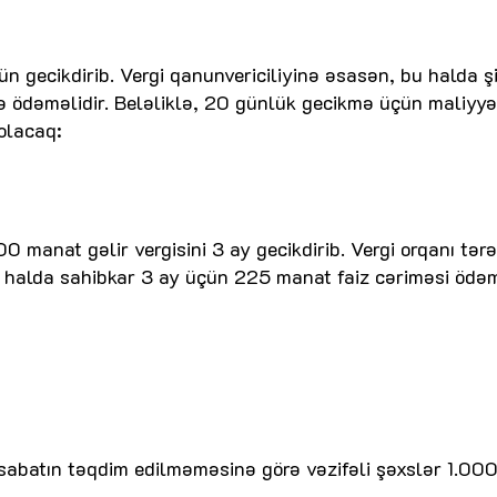
 gecikdirib. Vergi qanunvericiliyinə əsasən, bu halda ş
ə ödəməlidir. Beləliklə, 20 günlük gecikmə üçün maliyyə
olacaq:
 manat gəlir vergisini 3 ay gecikdirib. Vergi orqanı tər
Bu halda sahibkar 3 ay üçün 225 manat faiz cəriməsi ödəm
esabatın təqdim edilməməsinə görə vəzifəli şəxslər 1.00