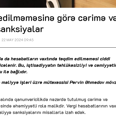
edilməməsinə görə cərimə v
sanksiyalar
22 MAY 2024 09:45
a da hesabatların vaxtında təqdim edilməməsi ciddi
cələnir. Bu, iqtisadiyyatın təhlükəsizliyi və cəmiyyəti
ilə bağlıdır.
n maliyyə işləri üzrə mütəxəssisi Pərvin Əhmədov möv
alında qanunvericilikdə nəzərdə tutulmuş cərimə və
əsində əhəmiyyətli rola malikdir. Vergi hesabatlarının va
iyyə sanksiyalarını misallarla izah edək.