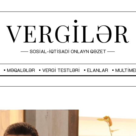
VERGİLƏR
SOSİAL-İQTİSADİ ONLAYN QƏZET
MƏQALƏLƏR
VERGI TESTLƏRI
ELANLAR
MULTIME
GBP
2,2873
RUB
2,0816
Sahibkarlıq fəaliyyəti üçün inklüziv
“Düzgün kommunikasiyanın
imkanlar yaradan vergi təşviqləri
real iş və sistemli fəaliyyə
MƏQALƏ
MÜSAHİBƏ