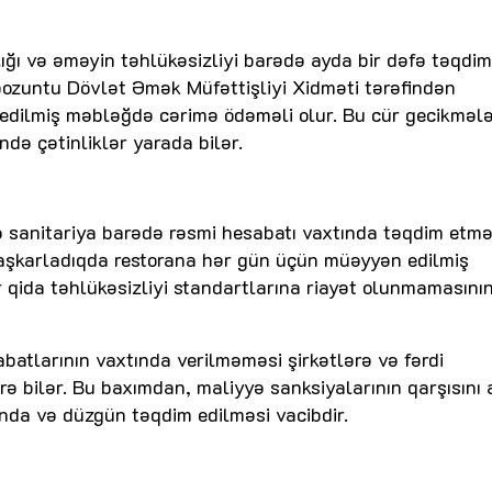
lığı və əməyin təhlükəsizliyi barədə ayda bir dəfə təqdim
 pozuntu Dövlət Əmək Müfəttişliyi Xidməti tərəfindən
edilmiş məbləğdə cərimə ödəməli olur. Bu cür gecikməl
ndə çətinliklər yarada bilər.
və sanitariya barədə rəsmi hesabatı vaxtında təqdim etmə
 aşkarladıqda restorana hər gün üçün müəyyən edilmiş
r qida təhlükəsizliyi standartlarına riayət olunmamasını
abatlarının vaxtında verilməməsi şirkətlərə və fərdi
irə bilər. Bu baxımdan, maliyyə sanksiyalarının qarşısını
nda və düzgün təqdim edilməsi vacibdir.