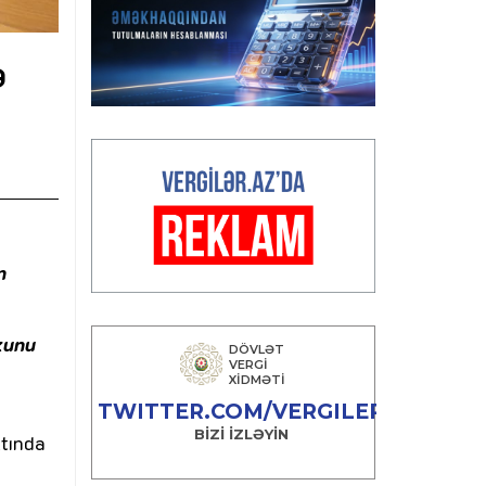
ə
n
zunu
xtında