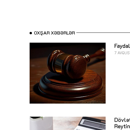
OXŞAR XƏBƏRLƏR
Faydal
7 AVQUS
Dövlət
Reytin