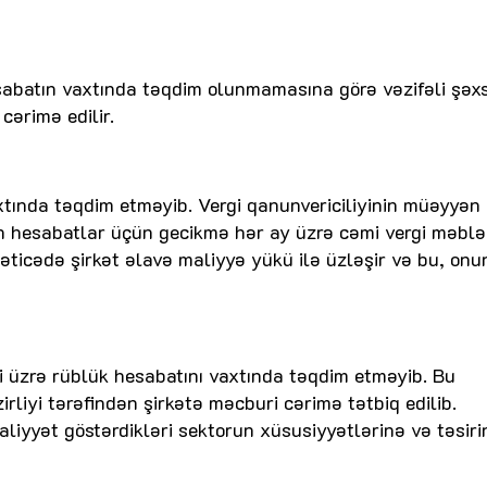
sabatın vaxtında təqdim olunmamasına görə vəzifəli şəx
ərimə edilir.
vaxtında təqdim etməyib. Vergi qanunvericiliyinin müəyyən 
 hesabatlar üçün gecikmə hər ay üzrə cəmi vergi məblə
əticədə şirkət əlavə maliyyə yükü ilə üzləşir və bu, onu
si üzrə rüblük hesabatını vaxtında təqdim etməyib. Bu
rliyi tərəfindən şirkətə məcburi cərimə tətbiq edilib.
liyyət göstərdikləri sektorun xüsusiyyətlərinə və təsiri