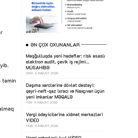
ər
ƏN ÇOX OXUNANLAR
Məşğulluqda yeni hədəflər: risk əsaslı
elektron audit, çevik iş rejimi...
yib.
MÜSAHİBƏ
12:54
6 AVQUST, 2026
n təmin
Daşıma xərclərinə dövlət dəstəyi:
qeyri-neft-qaz ixracı və Naxçıvan üçün
yeni imkanlar
MƏQALƏ
11:59
5 AVQUST, 2026
 almaq
Vergi ödəyicilərinə xidmət mərkəzləri
VİDEO
14:25
4 AVQUST, 2026
Vergi xəbərləri: iyul
VİDEO