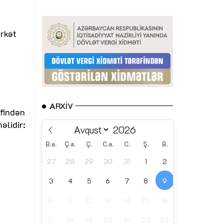
irkət
ARXIV
əfindən
əlidir:
B.e.
Ç.a.
Ç.
C.a.
C.
Ş.
B.
27
28
29
30
31
1
2
3
4
5
6
7
8
9
10
11
12
13
14
15
16
0
17
18
19
20
21
22
23