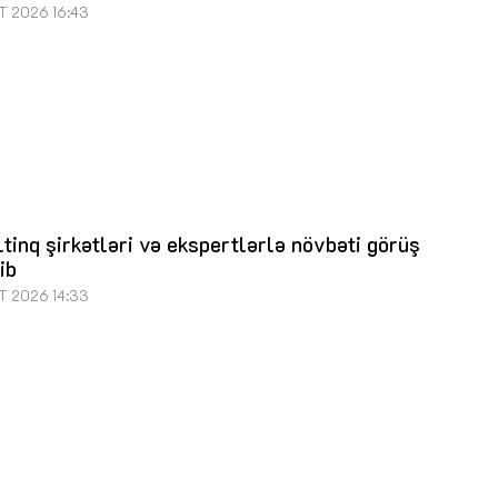
T 2026 16:43
tinq şirkətləri və ekspertlərlə növbəti görüş
lib
T 2026 14:33