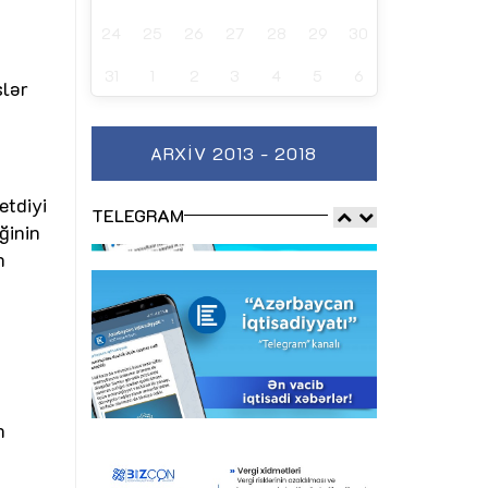
24
25
26
27
28
29
30
31
1
2
3
4
5
6
slər
ARXIV 2013 - 2018
etdiyi
TELEGRAM
ğinin
n
n