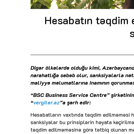
Hesabatın təqdim 
Digər ölkələrdə olduğu kimi, Azərbaycand
narahatlığa səbəb olur, sanksiyalarla nəti
maliyyə məlumatlarına inamının qorunması 
“BSC Business Service Centre” şirkətini
“
vergiler.az
”a şərh edir:
Hesabatların vaxtında təqdim edilməməsi h
sanksiyalar bu prinsiplərin həyata keçirilm
təqdim edilməməsinə görə tətbiq olunan mal