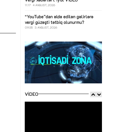
11:17
4 AVQUST, 2026
“YouTube”dan əldə edilən gəlirlərə
vergi güzəşti tətbiq olunurmu?
09:35
3 AVQUST, 2026
VIDEO