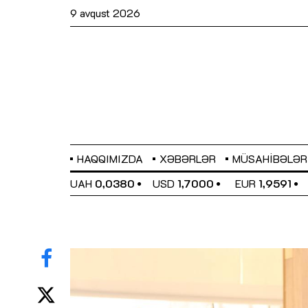
9 avqust 2026
HAQQIMIZDA
XƏBƏRLƏR
MÜSAHIBƏLƏR
EL
0,6489
UAH
0,0380
USD
1,7000
EUR
1,9591