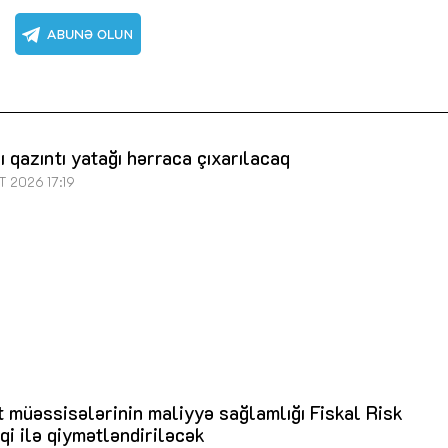
ı qazıntı yatağı hərraca çıxarılacaq
T 2026 17:19
 müəssisələrinin maliyyə sağlamlığı Fiskal Risk
qi ilə qiymətləndiriləcək