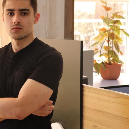
Dünya iqtisadiyyatında vergi
Nicat İmanov: "Vergi qanunv
siyasətinin imperativləri
MƏQALƏ
dəyişikliklər sahibkarlıq m
yaxşılaşdırılmasına xidmət 
MÜSAHİBƏ
Əvəz Quliyev: “Yumşaq keçid
sayəsində aparılmış islahatın nəticələri
qorunub saxlanılacaq”
MÜSAHİBƏ
Aytən Kərimova: “Məqsədi
inklüziv iş mühiti yaratmaq
öyrənən komanda formalaş
Maliyyə planlaması prizmasında
MÜSAHİBƏ
büdcəyə baxış
MƏQALƏ
Azərbaycanda dövlət-özəl 
Gülminə Məlikzadə: “Azərbaycan
çərçivəsində həyata keçirilə
Bacarıqlar Akseleratoru” ixtisaslaşmış
layihə
VİDEO
kadrların hazırlanmasını hədəfləyir”
Aydın Hüseynov: “Əsrin mü
Azərbaycanın iqtisadi suve
təmin edən əsas dayaqlard
MÜSAHİBƏ