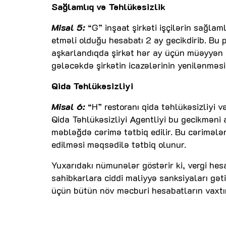
Sağlamlıq və Təhlükəsizlik
Misal 5:
“G” inşaat şirkəti işçilərin sağlam
etməli olduğu hesabatı 2 ay gecikdirib. Bu
aşkarlandıqda şirkət hər ay üçün müəyyən 
gələcəkdə şirkətin icazələrinin yenilənməsi
Qida Təhlükəsizliyi
Misal 6:
“H” restoranı qida təhlükəsizliyi 
Qida Təhlükəsizliyi Agentliyi bu gecikməni
məbləğdə cərimə tətbiq edilir. Bu cərimələ
edilməsi məqsədilə tətbiq olunur.
Yuxarıdakı nümunələr göstərir ki, vergi hes
sahibkarlara ciddi maliyyə sanksiyaları gət
üçün bütün növ məcburi hesabatların vaxtı