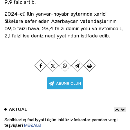
9,9 faiz artıb.
2024-cü ilin yanvar-noyabr aylarında xarici
ölkələrə səfər edən Azərbaycan vətəndaşlarının
69,5 faizi hava, 28,4 faizi dəmir yolu və avtomobil,
2,1 faizi isə dəniz nəqliyyatından istifadə edib.
AKTUAL
Sahibkarlıq fəaliyyəti üçün inklüziv imkanlar yaradan vergi
“D
təşviqləri
MƏQALƏ
fə