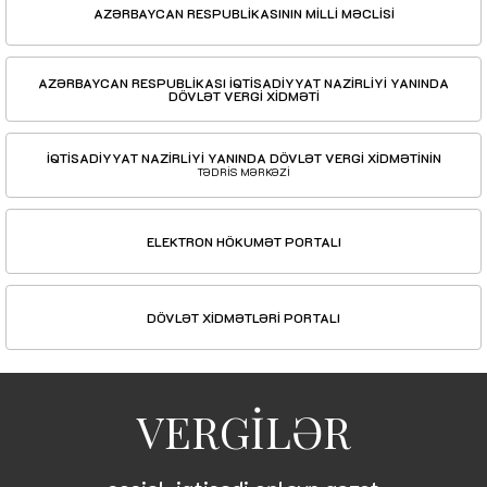
AZƏRBAYCAN RESPUBLİKASININ MİLLİ MƏCLİSİ
AZƏRBAYCAN RESPUBLİKASI İQTİSADİYYAT NAZİRLİYİ YANINDA
DÖVLƏT VERGİ XİDMƏTİ
İQTİSADİYYAT NAZİRLİYİ YANINDA DÖVLƏT VERGİ XİDMƏTİNİN
TƏDRİS MƏRKƏZİ
ELEKTRON HÖKUMƏT PORTALI
DÖVLƏT XİDMƏTLƏRİ PORTALI
VERGİLƏR