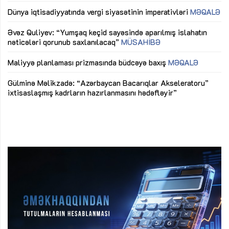
lıq
Dünya iqtisadiyyatında vergi siyasətinin imperativləri
MƏQALƏ
Ni
mü
Əvəz Quliyev: “Yumşaq keçid sayəsində aparılmış islahatın
nəticələri qorunub saxlanılacaq”
MÜSAHİBƏ
Ay
ya
M
Maliyyə planlaması prizmasında büdcəyə baxış
MƏQALƏ
Az
Gülminə Məlikzadə: “Azərbaycan Bacarıqlar Akseleratoru”
ke
ixtisaslaşmış kadrların hazırlanmasını hədəfləyir”
Ay
su