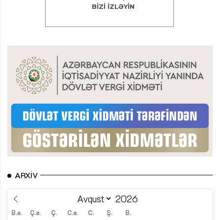
ARXIV
B.e.
Ç.a.
Ç.
C.a.
C.
Ş.
B.