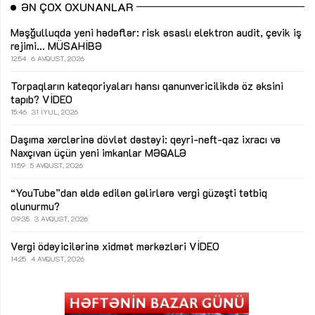
ƏN ÇOX OXUNANLAR
Məşğulluqda yeni hədəflər: risk əsaslı elektron audit, çevik iş
rejimi...
MÜSAHİBƏ
12:54
6 AVQUST, 2026
Torpaqların kateqoriyaları hansı qanunvericilikdə öz əksini
tapıb?
VİDEO
15:46
31 İYUL, 2026
Daşıma xərclərinə dövlət dəstəyi: qeyri-neft-qaz ixracı və
Naxçıvan üçün yeni imkanlar
MƏQALƏ
11:59
5 AVQUST, 2026
“YouTube”dan əldə edilən gəlirlərə vergi güzəşti tətbiq
olunurmu?
09:35
3 AVQUST, 2026
Vergi ödəyicilərinə xidmət mərkəzləri
VİDEO
14:25
4 AVQUST, 2026