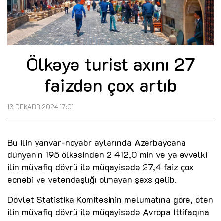
Ölkəyə turist axını 27
faizdən çox artıb
13 DEKABR 2024 17:01
Bu ilin yanvar-noyabr aylarında Azərbaycana
dünyanın 195 ölkəsindən 2 412,0 min və ya əvvəlki
ilin müvafiq dövrü ilə müqayisədə 27,4 faiz çox
əcnəbi və vətəndaşlığı olmayan şəxs gəlib.
Dövlət Statistika Komitəsinin məlumatına görə, ötən
ilin müvafiq dövrü ilə müqayisədə Avropa İttifaqına