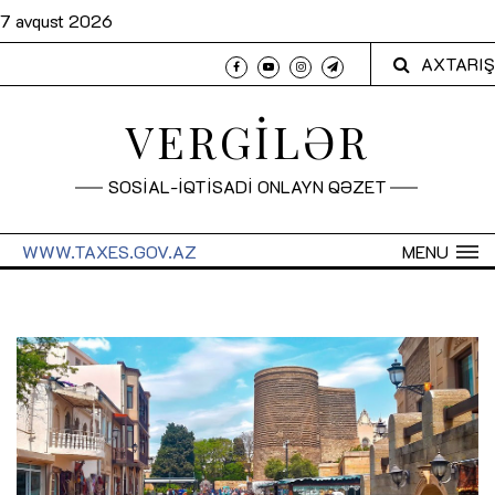
7 avqust 2026
AXTARIŞ
VERGİLƏR
SOSİAL-İQTİSADİ ONLAYN QƏZET
WWW.TAXES.GOV.AZ
MENU