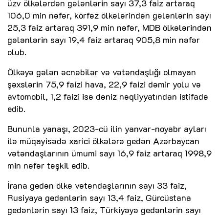
üzv ölkələrdən gələnlərin sayı 37,3 faiz artaraq
106,0 min nəfər, körfəz ölkələrindən gələnlərin sayı
25,3 faiz artaraq 391,9 min nəfər, MDB ölkələrindən
gələnlərin sayı 19,4 faiz artaraq 905,8 min nəfər
olub.
Ölkəyə gələn əcnəbilər və vətəndaşlığı olmayan
şəxslərin 75,9 faizi hava, 22,9 faizi dəmir yolu və
avtomobil, 1,2 faizi isə dəniz nəqliyyatından istifadə
edib.
Bununla yanaşı, 2023-cü ilin yanvar-noyabr ayları
ilə müqayisədə xarici ölkələrə gedən Azərbaycan
vətəndaşlarının ümumi sayı 16,9 faiz artaraq 1998,9
min nəfər təşkil edib.
İrana gedən ölkə vətəndaşlarının sayı 33 faiz,
Rusiyaya gedənlərin sayı 13,4 faiz, Gürcüstana
gedənlərin sayı 13 faiz, Türkiyəyə gedənlərin sayı