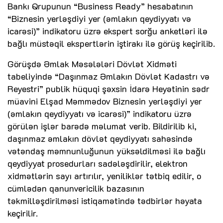
Bankı Qrupunun “Business Ready” hesabatının
“Biznesin yerləşdiyi yer (əmlakın qeydiyyatı və
icarəsi)” indikatoru üzrə ekspert sorğu anketləri ilə
bağlı müstəqil ekspertlərin iştirakı ilə görüş keçirilib.
Görüşdə Əmlak Məsələləri Dövlət Xidməti
tabeliyində “Daşınmaz Əmlakın Dövlət Kadastrı və
Reyestri” publik hüquqi şəxsin İdarə Heyətinin sədr
müavini Elşad Məmmədov Biznesin yerləşdiyi yer
(əmlakın qeydiyyatı və icarəsi)” indikatoru üzrə
görülən işlər barədə məlumat verib. Bildirilib ki,
daşınmaz əmlakın dövlət qeydiyyatı sahəsində
vətəndaş məmnunluğunun yüksəldilməsi ilə bağlı
qeydiyyat prosedurları sadələşdirilir, elektron
xidmətlərin sayı artırılır, yeniliklər tətbiq edilir, o
cümlədən qanunvericilik bazasının
təkmilləşdirilməsi istiqamətində tədbirlər həyata
keçirilir.