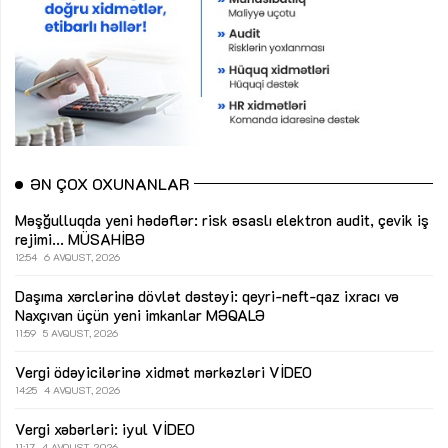
ƏN ÇOX OXUNANLAR
Məşğulluqda yeni hədəflər: risk əsaslı elektron audit, çevik iş
rejimi...
MÜSAHİBƏ
12:54
6 AVQUST, 2026
Daşıma xərclərinə dövlət dəstəyi: qeyri-neft-qaz ixracı və
Naxçıvan üçün yeni imkanlar
MƏQALƏ
11:59
5 AVQUST, 2026
Vergi ödəyicilərinə xidmət mərkəzləri
VİDEO
14:25
4 AVQUST, 2026
Vergi xəbərləri: iyul
VİDEO
11:17
4 AVQUST, 2026