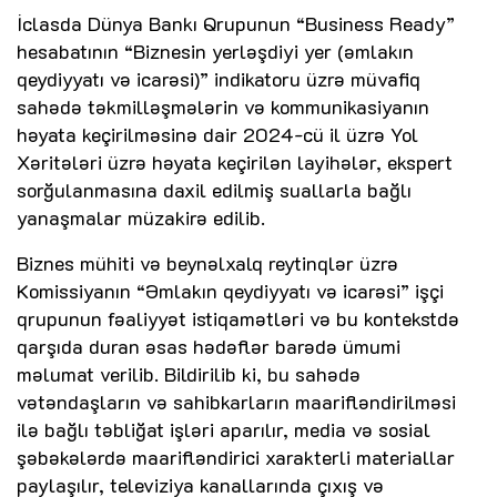
İclasda Dünya Bankı Qrupunun “Business Ready”
hesabatının “Biznesin yerləşdiyi yer (əmlakın
qeydiyyatı və icarəsi)” indikatoru üzrə müvafiq
sahədə təkmilləşmələrin və kommunikasiyanın
həyata keçirilməsinə dair 2024-cü il üzrə Yol
Xəritələri üzrə həyata keçirilən layihələr, ekspert
sorğulanmasına daxil edilmiş suallarla bağlı
yanaşmalar müzakirə edilib.
Biznes mühiti və beynəlxalq reytinqlər üzrə
Komissiyanın “Əmlakın qeydiyyatı və icarəsi” işçi
qrupunun fəaliyyət istiqamətləri və bu kontekstdə
qarşıda duran əsas hədəflər barədə ümumi
məlumat verilib. Bildirilib ki, bu sahədə
vətəndaşların və sahibkarların maarifləndirilməsi
ilə bağlı təbliğat işləri aparılır, media və sosial
şəbəkələrdə maarifləndirici xarakterli materiallar
paylaşılır, televiziya kanallarında çıxış və