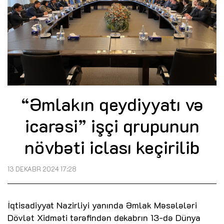
“Əmlakın qeydiyyatı və
icarəsi” işçi qrupunun
növbəti iclası keçirilib
13 DEKABR 2024 17:28
İqtisadiyyat Nazirliyi yanında Əmlak Məsələləri
Dövlət Xidməti tərəfindən dekabrın 13-də Dünya