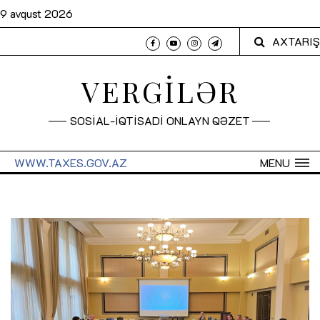
9 avqust 2026
AXTARIŞ
VERGİLƏR
SOSİAL-İQTİSADİ ONLAYN QƏZET
WWW.TAXES.GOV.AZ
MENU