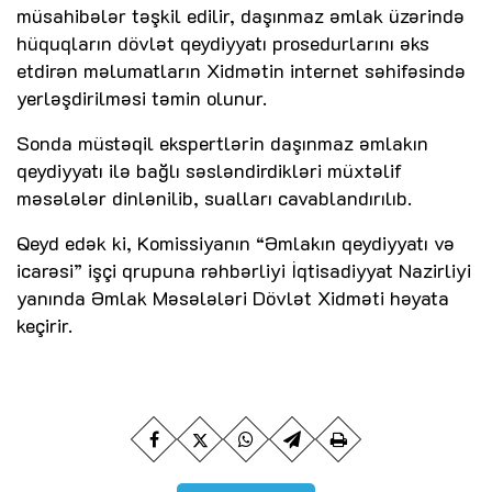
müsahibələr təşkil edilir, daşınmaz əmlak üzərində
hüquqların dövlət qeydiyyatı prosedurlarını əks
etdirən məlumatların Xidmətin internet səhifəsində
yerləşdirilməsi təmin olunur.
Sonda müstəqil ekspertlərin daşınmaz əmlakın
qeydiyyatı ilə bağlı səsləndirdikləri müxtəlif
məsələlər dinlənilib, sualları cavablandırılıb.
Qeyd edək ki, Komissiyanın “Əmlakın qeydiyyatı və
icarəsi” işçi qrupuna rəhbərliyi İqtisadiyyat Nazirliyi
yanında Əmlak Məsələləri Dövlət Xidməti həyata
keçirir.