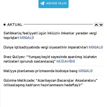
AKTUAL
Sahibkarlıq fəaliyyəti üçün inklüziv imkanlar yaradan vergi
“D
təşviqləri
MƏQALƏ
fə
lıq
Dünya iqtisadiyyatında vergi siyasətinin imperativləri
MƏQALƏ
Ni
mü
Əvəz Quliyev: “Yumşaq keçid sayəsində aparılmış islahatın
nəticələri qorunub saxlanılacaq”
MÜSAHİBƏ
Ay
ya
M
Maliyyə planlaması prizmasında büdcəyə baxış
MƏQALƏ
Az
Gülminə Məlikzadə: “Azərbaycan Bacarıqlar Akseleratoru”
ke
ixtisaslaşmış kadrların hazırlanmasını hədəfləyir”
Ay
su