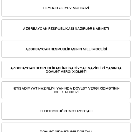
HEYDƏR ƏLİYEV MƏRKƏZİ
AZƏRBAYCAN RESPUBLİKASI NAZİRLƏR KABİNETİ
AZƏRBAYCAN RESPUBLİKASININ MİLLİ MƏCLİSİ
AZƏRBAYCAN RESPUBLİKASI İQTİSADİYYAT NAZİRLİYİ YANINDA
DÖVLƏT VERGİ XİDMƏTİ
İQTİSADİYYAT NAZİRLİYİ YANINDA DÖVLƏT VERGİ XİDMƏTİNİN
TƏDRİS MƏRKƏZİ
ELEKTRON HÖKUMƏT PORTALI
DÖVLƏT XİDMƏTLƏRİ PORTALI