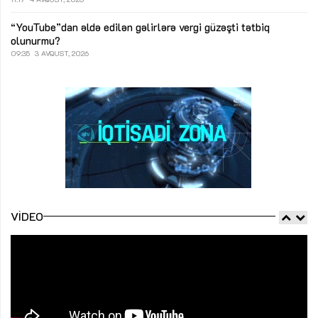
“YouTube”dan əldə edilən gəlirlərə vergi güzəşti tətbiq
olunurmu?
09:35
3 AVQUST, 2026
VIDEO