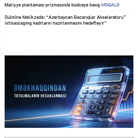
M
Maliyyə planlaması prizmasında büdcəyə baxış
MƏQALƏ
Az
Gülminə Məlikzadə: “Azərbaycan Bacarıqlar Akseleratoru”
ke
ixtisaslaşmış kadrların hazırlanmasını hədəfləyir”
Ay
su