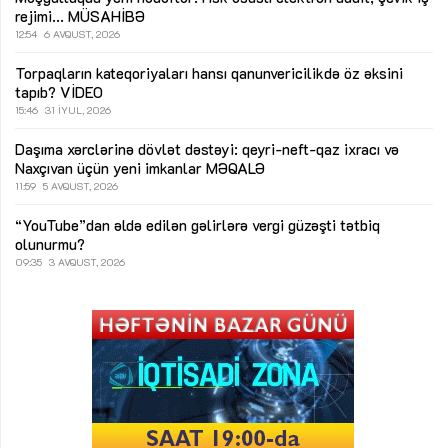
rejimi...
MÜSAHİBƏ
12:54
6 AVQUST, 2026
Torpaqların kateqoriyaları hansı qanunvericilikdə öz əksini
tapıb?
VİDEO
15:46
31 İYUL, 2026
Daşıma xərclərinə dövlət dəstəyi: qeyri-neft-qaz ixracı və
Naxçıvan üçün yeni imkanlar
MƏQALƏ
11:59
5 AVQUST, 2026
“YouTube”dan əldə edilən gəlirlərə vergi güzəşti tətbiq
olunurmu?
09:35
3 AVQUST, 2026