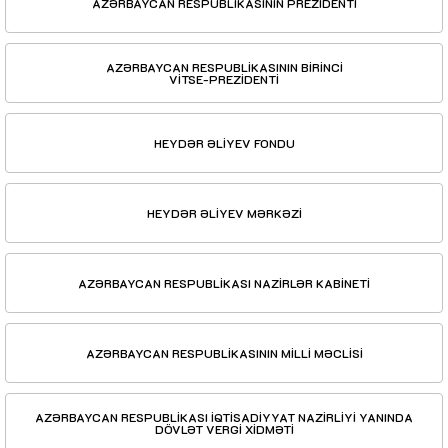
AZƏRBAYCAN RESPUBLİKASININ PREZİDENTİ
AZƏRBAYCAN RESPUBLİKASININ BİRİNCİ
VİTSE-PREZİDENTİ
HEYDƏR ƏLİYEV FONDU
HEYDƏR ƏLİYEV MƏRKƏZİ
AZƏRBAYCAN RESPUBLİKASI NAZİRLƏR KABİNETİ
AZƏRBAYCAN RESPUBLİKASININ MİLLİ MƏCLİSİ
AZƏRBAYCAN RESPUBLİKASI İQTİSADİYYAT NAZİRLİYİ YANINDA
DÖVLƏT VERGİ XİDMƏTİ