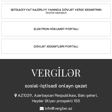
İQTİSADİYYAT NAZİRLİYİ YANINDA DÖVLƏT VERGİ XİDMƏTİNİN
TƏDRİS MƏRKƏZİ
ELEKTRON HÖKUMƏT PORTALI
DÖVLƏT XİDMƏTLƏRİ PORTALI
VERGİLƏR
sosial-iqtisadi onlayn qəzet
AZ1029, Azərbaycan Respublikası, Bakı şəhəri,
Heydər Əliyev prospekti 155
info@vergiler.az