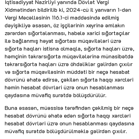
İqtisadiyyat Nazirliyi yanında Dövlət Vergi
Xidmətindən bildirilib ki, 2024-cü il yanvarın 1-dən
Vergi Məcəlləsinin 116.1-ci maddəsində edilmiş
dəyişikliyə əsasən, öz işçilərinin xeyrinə əmlakın
zərərdən sığortalanması, habelə xarici sığortaçılar
ilə bağlanmış həyat sığortası müqavilələri üzrə
sığorta haqları istisna olmaqla, sığorta haqları üzrə,
həmçinin təkrarsığorta müqavilələrinə münasibətdə
təkrarsığorta haqları üzrə öhdəliklər gəlirdən çıxılır
və sığorta müqaviləsinin müddəti bir neçə hesabat
dövrünü əhatə edirsə, çəkilən sığorta haqqı xərcləri
həmin hesabat dövrləri üzrə onun hesablanması
qaydasına müvafiq surətdə bölüşdürülür.
Buna əsasən, müəssisə tərəfindən çəkilmiş bir neçə
hesabat dövrünü əhatə edən sığorta haqqı xərcləri
hesabat dövrləri üzrə onun hesablanması qaydasına
müvafiq surətdə bölüşdürülməklə gəlirdən çıxılır.