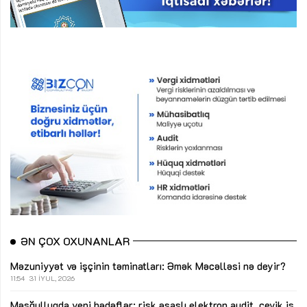
ƏN ÇOX OXUNANLAR
Məzuniyyət və işçinin təminatları: Əmək Məcəlləsi nə deyir?
11:54
31 İYUL, 2026
Məşğulluqda yeni hədəflər: risk əsaslı elektron audit, çevik iş