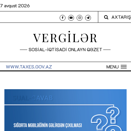
7 avqust 2026
AXTARIŞ
VERGİLƏR
SOSİAL-İQTİSADİ ONLAYN QƏZET
WWW.TAXES.GOV.AZ
MENU