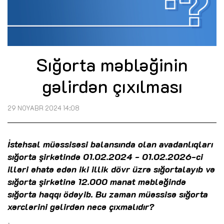
Sığorta məbləğinin
gəlirdən çıxılması
29 NOYABR 2024 14:08
İstehsal müəssisəsi balansında olan avadanlıqları
sığorta şirkətində 01.02.2024 - 01.02.2026-ci
illəri əhatə edən iki illik dövr üzrə sığortalayıb və
sığorta şirkətinə 12.000 manat məbləğində
sığorta haqqı ödəyib. Bu zaman müəssisə sığorta
xərclərini gəlirdən necə çıxmalıdır?