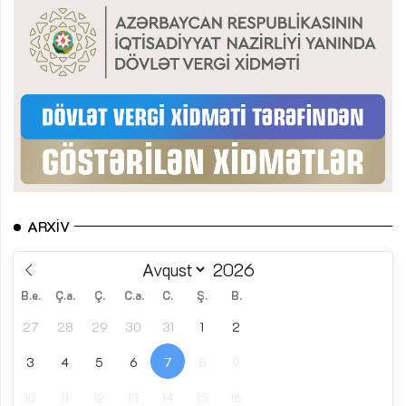
ARXIV
B.e.
Ç.a.
Ç.
C.a.
C.
Ş.
B.
27
28
29
30
31
1
2
3
4
5
6
7
8
9
10
11
12
13
14
15
16