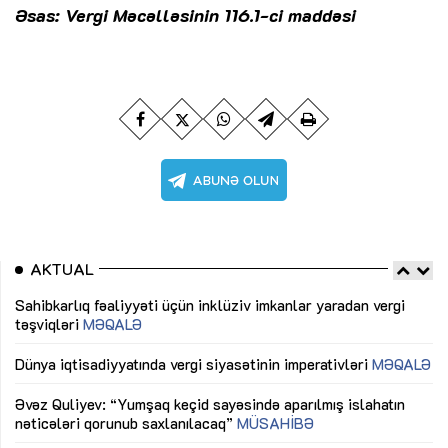
Əsas: Vergi Məcəlləsinin 116.1-ci maddəsi
AKTUAL
Sahibkarlıq fəaliyyəti üçün inklüziv imkanlar yaradan vergi
“D
təşviqləri
MƏQALƏ
fə
lıq
Dünya iqtisadiyyatında vergi siyasətinin imperativləri
MƏQALƏ
Ni
mü
Əvəz Quliyev: “Yumşaq keçid sayəsində aparılmış islahatın
nəticələri qorunub saxlanılacaq”
MÜSAHİBƏ
Ay
ya