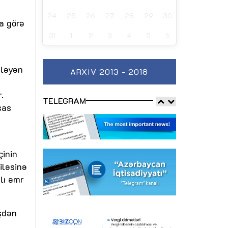
24
25
26
27
28
29
30
a görə
31
1
2
3
4
5
6
qləyən
ARXIV 2013 - 2018
.
TELEGRAM
sas
çinin
iləsinə
lı əmr
işdən