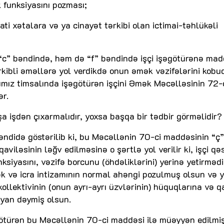
 funksiyasını pozması;
bati xətalara və ya cinayət tərkibi olan ictimai-təhlükəli
c” bəndində, həm də “f” bəndində işçi işəgötürənə mad
rkibli əməllərə yol verdikdə onun əmək vəzifələrini kobu
alımız timsalında işəgötürən işçini Əmək Məcəlləsinin 72-
ər.
şa işdən çıxarmalıdır, yoxsa başqa bir tədbir görməlidir?
ndidə göstərilib ki, bu Məcəllənin 70-ci maddəsinin “ç”
ləsinin ləğv edilməsinə o şərtlə yol verilir ki, işçi q
ksiyasını, vəzifə borcunu (öhdəliklərini) yerinə yetirməd
mək və icra intizamının normal ahəngi pozulmuş olsun və 
ollektivinin (onun ayrı-ayrı üzvlərinin) hüquqlarına və 
yan dəymiş olsun.
götürən bu Məcəllənin 70-ci maddəsi ilə müəyyən edilmi