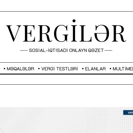
VERGİLƏR
SOSİAL-İQTİSADİ ONLAYN QƏZET
MƏQALƏLƏR
VERGI TESTLƏRI
ELANLAR
MULTIME
GBP
2,2882
RUB
2,1023
Sahibkarlıq fəaliyyəti üçün inklüziv
“Düzgün kommunikasiyanın
imkanlar yaradan vergi təşviqləri
real iş və sistemli fəaliyyə
MƏQALƏ
MÜSAHİBƏ