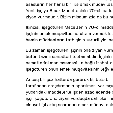
əsasların hər hansı biri ilə əmək müqaviləsi
Yəni, işçiyə Əmək Məcəlləsinin 70-ci maddə
ziyan vurmalıdır. Bizim misalımızda da bu ha
İkincisi, işəgötürən Məcəllənin 70-ci maddə
işçinin əmək müqaviləsinə xitam vermək ist
həmin müddəaların tətbiqinin zəruriliyini n
Bu zaman işəgötürən işçinin ona ziyan vurm
bütün lazımı sənədləri toplamalıdır. İşçin
nemətlərini mənimsəməsi ilə bağlı izahatlar
işəgötürən onun əmək müqaviləsinin ləğv ed
Ancaq bir çox hallarda görürük ki, belə bir
tərəfindən araşdırmanın aparılması yarımçıq
yuxarıdakı maddələrlə işdən azad edəndə so
işçi işəgötürənə ziyan vurduqda sahibkar h
cinayət işi artıq sonradan əmək müqaviləsini