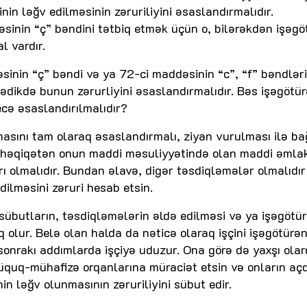
nin ləğv edilməsinin zəruriliyini əsaslandırmalıdır.
sinin “ç” bəndini tətbiq etmək üçün o, bilərəkdən işəg
l vardır.
sinin “ç” bəndi və ya 72-ci maddəsinin “c”, “f” bəndləri
ədikdə bunun zərurliyini əsaslandırmalıdır. Bəs işəgötü
ecə əsaslandırılmalıdır?
asını tam olaraq əsaslandırmalı, ziyan vurulması ilə ba
in həqiqətən onun maddi məsuliyyətində olan maddi əmlak
ı olmalıdır. Bundan əlavə, digər təsdiqləmələr olmalıdır 
ilməsini zəruri hesab etsin.
 sübutların, təsdiqləmələrin əldə edilməsi və ya işəgötü
 olur. Belə olan halda da nəticə olaraq işçini işəgötürə
nrakı addımlarda işçiyə uduzur. Ona görə də yaxşı olard
üquq-mühafizə orqanlarına müraciət etsin və onların açd
n ləğv olunmasının zəruriliyini sübut edir.