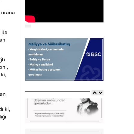
ötürənə
 ilə
rən
ğlı
ını,
ki,
rən
n
ı ki,
ığı