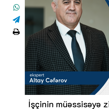
İşçinin müəssisəyə 