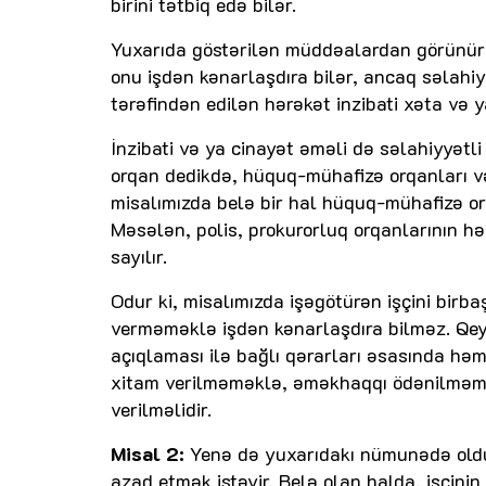
birini tətbiq edə bilər.
Yuxarıda göstərilən müddəalardan görünür k
onu işdən kənarlaşdıra bilər, ancaq səlahiyyə
tərəfindən edilən hərəkət inzibati xəta və y
İnzibati və ya cinayət əməli də səlahiyyətl
orqan dedikdə, hüquq-mühafizə orqanları v
misalımızda belə bir hal hüquq-mühafizə orq
Məsələn, polis, prokurorluq orqanlarının hə
sayılır.
Odur ki, misalımızda işəgötürən işçini bi
verməməklə işdən kənarlaşdıra bilməz. Qeyd
açıqlaması ilə bağlı qərarları əsasında hə
xitam verilməməklə, əməkhaqqı ödənilməmək
verilməlidir.
Misal 2:
Yenə də yuxarıdakı nümunədə olduğ
azad etmək istəyir. Belə olan halda, işçini