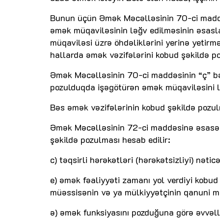
Bunun üçün Əmək Məcəlləsinin 70-ci madd
əmək müqaviləsinin ləğv edilməsinin əsasla
müqaviləsi üzrə öhdəliklərini yerinə yeti
hallarda əmək vəzifələrini kobud şəkildə po
Əmək Məcəlləsinin 70-ci maddəsinin “ç” bə
pozulduqda işəgötürən əmək müqaviləsini l
Bəs əmək vəzifələrinin kobud şəkildə pozu
Əmək Məcəlləsinin 72-ci maddəsinə əsasən,
şəkildə pozulması hesab edilir:
c) təqsirli hərəkətləri (hərəkətsizliyi) nət
e) əmək fəaliyyəti zamanı yol verdiyi kobud
müəssisənin və ya mülkiyyətçinin qanuni mə
ə) əmək funksiyasını pozduğuna görə əvvəll