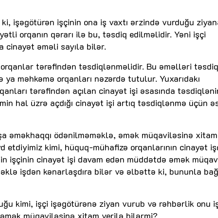
i, işəgötürən işçinin ona iş vaxtı ərzində vurduğu ziyan
tli orqanın qərarı ilə bu, təsdiq edilməlidir. Yəni işçi
a cinayət əməli sayıla bilər.
i orqanlar tərəfindən təsdiqlənməlidir. Bu əməlləri təsdi
ə ya məhkəmə orqanları nəzərdə tutulur. Yuxarıdakı
anları tərəfindən açılan cinayət işi əsasında təsdiqlənir
min hal üzrə açdığı cinayət işi artıq təsdiqlənmə üçün ə
rbaşa əməkhaqqı ödənilməməklə, əmək müqaviləsinə xitam
 etdiyimiz kimi, hüquq-mühafizə orqanlarının cinayət iş
min işçinin cinayət işi davam edən müddətdə əmək müqav
lə işdən kənarlaşdıra bilər və əlbəttə ki, bununla bağ
u kimi, işçi işəgötürənə ziyan vurub və rəhbərlik onu 
n əmək müqaviləsinə xitam verilə bilərmi?