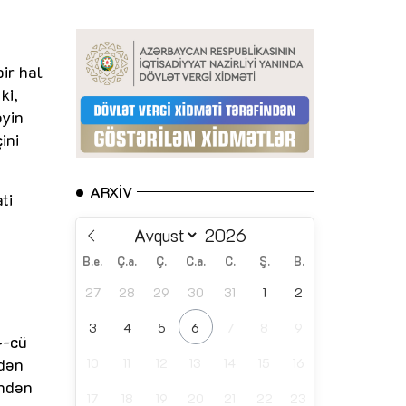
ir hal
ki,
əyin
ini
ARXIV
ti
B.e.
Ç.a.
Ç.
C.a.
C.
Ş.
B.
27
28
29
30
31
1
2
3
4
5
6
7
8
9
4-cü
ndən
10
11
12
13
14
15
16
indən
17
18
19
20
21
22
23