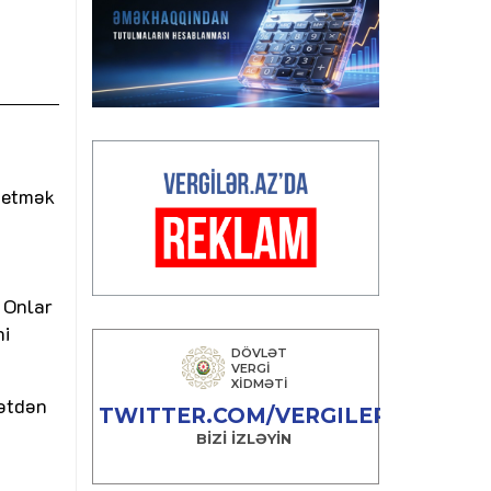
d etmək
? Onlar
ni
kətdən