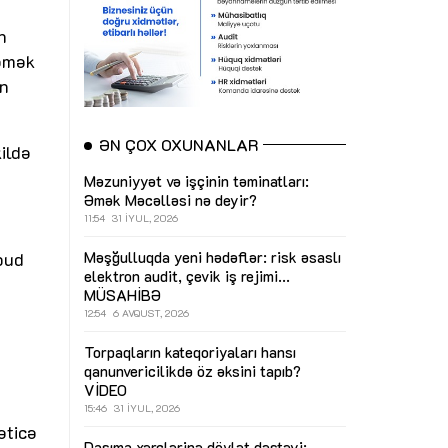
n
 əmək
an
ƏN ÇOX OXUNANLAR
ildə
Məzuniyyət və işçinin təminatları:
Əmək Məcəlləsi nə deyir?
11:54
31 İYUL, 2026
bud
Məşğulluqda yeni hədəflər: risk əsaslı
elektron audit, çevik iş rejimi...
MÜSAHİBƏ
12:54
6 AVQUST, 2026
Torpaqların kateqoriyaları hansı
qanunvericilikdə öz əksini tapıb?
VİDEO
15:46
31 İYUL, 2026
əticə
Daşıma xərclərinə dövlət dəstəyi: