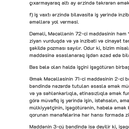
çıxarmayaraq altı ay ərzində təkrarən əmək
f) iş vaxtı ərzində bilavasitə iş yerində inzi
əməllərə yol verməsi.
Deməli, Məcəllənin 72-ci maddəsinin həm “
ziyan vurduqda və ya inzibati və cinayət tə
şəkildə pozması sayılır. Odur ki, bizim mis
maddəsinə əsaslanaraq işdən azad edə bil
Bəs belə olan halda işçini işəgötürən birba
Əmək Məcəlləsinin 71-ci maddəsinin 2-ci bə
bəndində nəzərdə tutulan əsasla əmək müqavi
və ya səhlənkarlıqla, etinasızlıqla əmək fun
görə müvafiq iş yerində işin, istehsalın, ə
mülkiyyətçinin, işəgötürənin, habelə əmək k
qorunan mənafelərinə hər hansı formada zi
Maddənin 3-cü bəndində isə deyilir ki, işə