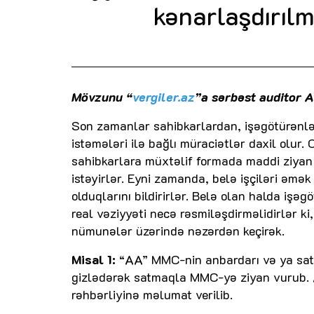
kənarlaşdırılm
Mövzunu “
vergiler.az
”a sərbəst auditor A
Son zamanlar sahibkarlardan, işəgötürənlə
istəmələri ilə bağlı müraciətlər daxil olur. O
sahibkarlara müxtəlif formada maddi ziyan
istəyirlər. Eyni zamanda, belə işçiləri əm
olduqlarını bildirirlər. Belə olan halda işə
real vəziyyəti necə rəsmiləşdirməlidirlər 
nümunələr üzərində nəzərdən keçirək.
Misal 1:
“AA” MMC-nin anbardarı və ya satı
gizlədərək satmaqla MMC-yə ziyan vurub. A
rəhbərliyinə məlumat verilib.