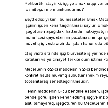
Rəhbərlik istəyir ki, işçiyə əməkhaqqı veri
rəsmiləşdirmə mümkündürmü?
Qeyd edildiyi kimi, bu məsələlər Əmək Məcəl
işçinin işdən kənarlaşdırılması sayılır. Əmə
işəgötürən aşağıdakı hallarda mülkiyyətçin
mühafizəsi qaydalarının pozulmasının qarşı
müvafiq iş vaxtı ərzində işdən kənar edə bil
c) iş vaxtı ərzində işçi bilavasitə iş yerind
xətaları və ya cinayət tərkibi olan ictimai-
Məcəllənin 62-ci maddəsinin 2-ci bəndində i
konkret halda müvafiq sübutlar (həkim rəyi, 
toplanılaraq sənədləşdirilməlidir.
Həmin maddənin 3-cü bəndinə əsasən, işdən
bəndə görə, işdən kənar edilmiş işçiyə inzi
asılı olmayaraq, işəgötürən bu Məcəllənin