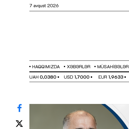
7 avqust 2026
HAQQIMIZDA
XƏBƏRLƏR
MÜSAHIBƏLƏR
EL
0,6486
UAH
0,0380
USD
1,7000
EUR
1,9633