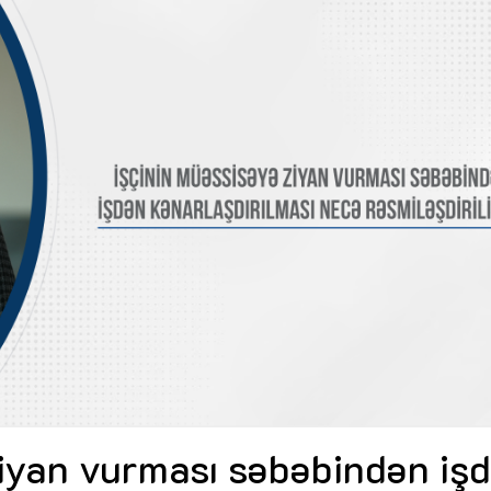
Dünya iqtisadiyyatında vergi
Nicat İmanov: "Vergi qanunv
siyasətinin imperativləri
MƏQALƏ
dəyişikliklər sahibkarlıq m
yaxşılaşdırılmasına xidmət 
MÜSAHİBƏ
Əvəz Quliyev: “Yumşaq keçid
sayəsində aparılmış islahatın nəticələri
qorunub saxlanılacaq”
MÜSAHİBƏ
Aytən Kərimova: “Məqsədi
inklüziv iş mühiti yaratmaq
öyrənən komanda formalaş
Maliyyə planlaması prizmasında
MÜSAHİBƏ
büdcəyə baxış
MƏQALƏ
Azərbaycanda dövlət-özəl 
Gülminə Məlikzadə: “Azərbaycan
çərçivəsində həyata keçirilə
Bacarıqlar Akseleratoru” ixtisaslaşmış
layihə
VİDEO
kadrların hazırlanmasını hədəfləyir”
Aydın Hüseynov: “Əsrin mü
Azərbaycanın iqtisadi suve
təmin edən əsas dayaqlard
MÜSAHİBƏ
ziyan vurması səbəbindən iş