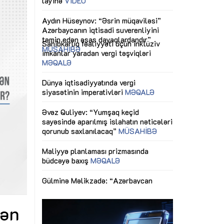
ericiliyinə
Dünya iqtisadiyyatında vergi
Nicat İmanov: "
ühitinin
siyasətinin imperativləri
MƏQALƏ
dəyişikliklər s
edir"
yaxşılaşdırılma
MÜSAHİBƏ
Əvəz Quliyev: “Yumşaq keçid
sayəsində aparılmış islahatın nəticələri
miz daha
qorunub saxlanılacaq”
MÜSAHİBƏ
Aytən Kərimov
, çevik və
inklüziv iş müh
dırmaqdır”
öyrənən komand
Maliyyə planlaması prizmasında
MÜSAHİBƏ
büdcəyə baxış
MƏQALƏ
tərəfdaşlığı
Azərbaycanda d
Gülminə Məlikzadə: “Azərbaycan
n ilk pilot
çərçivəsində hə
Bacarıqlar Akseleratoru” ixtisaslaşmış
layihə
VİDEO
kadrların hazırlanmasını hədəfləyir”
qaviləsi”
Aydın Hüseynov
renliyini
Azərbaycanın iq
andır”
təmin edən əsa
MÜSAHİBƏ
dən