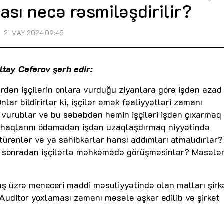
ası necə rəsmiləşdirilir?
21 MAY 2024 09:45
ltay Cəfərov şərh edir:
rdən işçilərin onlara vurduğu ziyanlara görə işdən aza
nlar bildirirlər ki, işçilər əmək fəaliyyətləri zamanı
 vurublar və bu səbəbdən həmin işçiləri işdən çıxarmaq
ək haqlarını ödəmədən işdən uzaqlaşdırmaq niyyətində
götürənlər və ya sahibkarlar hansı addımları atmalıdırlar
ki, sonradan işçilərlə məhkəmədə görüşməsinlər? Məsələ
ş üzrə meneceri maddi məsuliyyətində olan malları şir
uditor yoxlaması zamanı məsələ aşkar edilib və şirkət