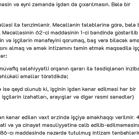
lməsin və eyni zamanda işdən də çıxarılmasın. Belə bir
ləsi ilə tənzimlənir. Məcəllənin tələblərinə görə, belə b
k Məcəlləsinin 62-ci maddəsinin 1-ci bəndində göstərilib 
in və işçilərin mənafeyini qorumaq, baş verə biləcək əm
sını almaq və əmək intizamını təmin etmək məqsədilə işç
ər:
ə müvafiq səlahiyyətli orqanın qərarı ilə təsdiqlənən inziba
təhlükəli əməllər törətdikdə;
sə qeyd olunub ki, işçinin işdən kənar edilməsi hər bir
işçilərin izahatları, arayışlar və digər rəsmi sənədlər)
 kənar edilən vaxt ərzində işçiyə əməkhaqqı verilmir. 
bati və ya cinayət məsuliyyətinə cəlb edilib-edilməməsi
 186-cı maddəsində nəzərdə tutulmuş intizam tənbehlər