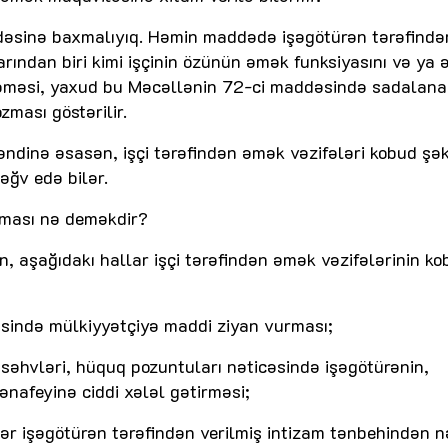
əsinə baxmalıyıq. Həmin maddədə işəgötürən tərəfində
rından biri kimi işçinin özünün əmək funksiyasını və ya
rməməsi, yaxud bu Məcəllənin 72-ci maddəsində sadalan
zması göstərilir.
ndinə əsasən, işçi tərəfindən əmək vəzifələri kobud şək
əğv edə bilər.
lması nə deməkdir?
 aşağıdakı hallar işçi tərəfindən əmək vəzifələrinin ko
icəsində mülkiyyətçiyə maddi ziyan vurması;
 səhvləri, hüquq pozuntuları nəticəsində işəgötürənin,
nafeyinə ciddi xələl gətirməsi;
ər işəgötürən tərəfindən verilmiş intizam tənbehindən n