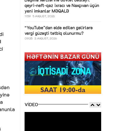
qeyri-neft-qaz ixracı və Naxçıvan üçün
yeni imkanlar
MƏQALƏ
11:59
5 AVQUST, 2026
“YouTube”dan əldə edilən gəlirlərə
vergi güzəşti tətbiq olunurmu?
di
09:35
3 AVQUST, 2026
d
ci
əsdən
iyinə
ya
VIDEO
qanunla
ş