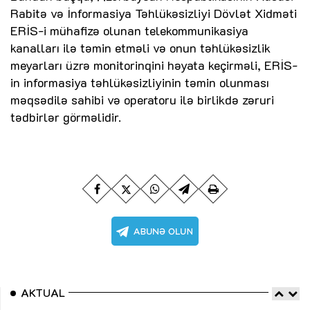
Rabitə və İnformasiya Təhlükəsizliyi Dövlət Xidməti
ERİS-i mühafizə olunan telekommunikasiya
kanalları ilə təmin etməli və onun təhlükəsizlik
meyarları üzrə monitorinqini həyata keçirməli, ERİS-
in informasiya təhlükəsizliyinin təmin olunması
məqsədilə sahibi və operatoru ilə birlikdə zəruri
tədbirlər görməlidir.
AKTUAL