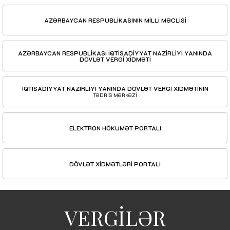
AZƏRBAYCAN RESPUBLİKASININ MİLLİ MƏCLİSİ
AZƏRBAYCAN RESPUBLİKASI İQTİSADİYYAT NAZİRLİYİ YANINDA
DÖVLƏT VERGİ XİDMƏTİ
İQTİSADİYYAT NAZİRLİYİ YANINDA DÖVLƏT VERGİ XİDMƏTİNİN
TƏDRİS MƏRKƏZİ
ELEKTRON HÖKUMƏT PORTALI
DÖVLƏT XİDMƏTLƏRİ PORTALI
VERGİLƏR