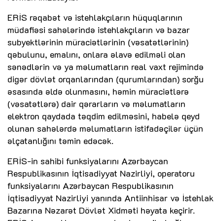
ERİS rəqabət və istehlakçıların hüquqlarının
müdafiəsi sahələrində istehlakçıların və bazar
subyektlərinin müraciətlərinin (vəsatətlərinin)
qəbulunu, emalını, onlara əlavə edilməli olan
sənədlərin və ya məlumatların real vaxt rejimində
digər dövlət orqanlarından (qurumlarından) sorğu
əsasında əldə olunmasını, həmin müraciətlərə
(vəsatətlərə) dair qərarların və məlumatların
elektron qaydada təqdim edilməsini, habelə qeyd
olunan sahələrdə məlumatların istifadəçilər üçün
əlçatanlığını təmin edəcək.
ERİS-in sahibi funksiyalarını Azərbaycan
Respublikasının İqtisadiyyat Nazirliyi, operatoru
funksiyalarını Azərbaycan Respublikasının
İqtisadiyyat Nazirliyi yanında Antiinhisar və İstehlak
Bazarına Nəzarət Dövlət Xidməti həyata keçirir.