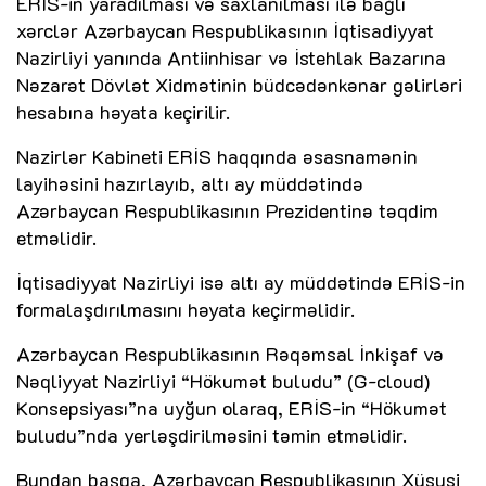
ERİS-in yaradılması və saxlanılması ilə bağlı
xərclər Azərbaycan Respublikasının İqtisadiyyat
Nazirliyi yanında Antiinhisar və İstehlak Bazarına
Nəzarət Dövlət Xidmətinin büdcədənkənar gəlirləri
hesabına həyata keçirilir.
Nazirlər Kabineti ERİS haqqında əsasnamənin
layihəsini hazırlayıb, altı ay müddətində
Azərbaycan Respublikasının Prezidentinə təqdim
etməlidir.
İqtisadiyyat Nazirliyi isə altı ay müddətində ERİS-in
formalaşdırılmasını həyata keçirməlidir.
Azərbaycan Respublikasının Rəqəmsal İnkişaf və
Nəqliyyat Nazirliyi “Hökumət buludu” (G-cloud)
Konsepsiyası”na uyğun olaraq, ERİS-in “Hökumət
buludu”nda yerləşdirilməsini təmin etməlidir.
Bundan başqa, Azərbaycan Respublikasının Xüsusi