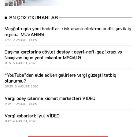
ƏN ÇOX OXUNANLAR
Məşğulluqda yeni hədəflər: risk əsaslı elektron audit, çevik iş
rejimi...
MÜSAHİBƏ
12:54
6 AVQUST, 2026
Daşıma xərclərinə dövlət dəstəyi: qeyri-neft-qaz ixracı və
Naxçıvan üçün yeni imkanlar
MƏQALƏ
11:59
5 AVQUST, 2026
“YouTube”dan əldə edilən gəlirlərə vergi güzəşti tətbiq
olunurmu?
09:35
3 AVQUST, 2026
Vergi ödəyicilərinə xidmət mərkəzləri
VİDEO
14:25
4 AVQUST, 2026
Vergi xəbərləri: iyul
VİDEO
11:17
4 AVQUST, 2026