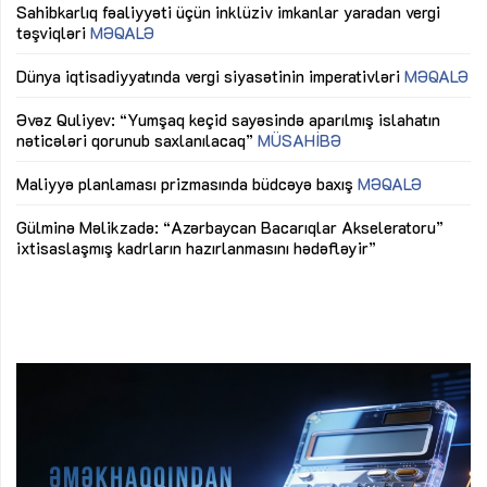
Sahibkarlıq fəaliyyəti üçün inklüziv imkanlar yaradan vergi
“D
təşviqləri
MƏQALƏ
fə
lıq
Dünya iqtisadiyyatında vergi siyasətinin imperativləri
MƏQALƏ
Ni
mü
Əvəz Quliyev: “Yumşaq keçid sayəsində aparılmış islahatın
nəticələri qorunub saxlanılacaq”
MÜSAHİBƏ
Ay
ya
M
Maliyyə planlaması prizmasında büdcəyə baxış
MƏQALƏ
Az
Gülminə Məlikzadə: “Azərbaycan Bacarıqlar Akseleratoru”
ke
ixtisaslaşmış kadrların hazırlanmasını hədəfləyir”
Ay
su