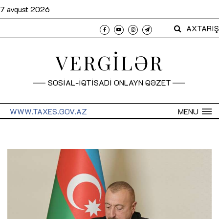
7 avqust 2026
AXTARIŞ
VERGİLƏR
SOSİAL-İQTİSADİ ONLAYN QƏZET
WWW.TAXES.GOV.AZ
MENU