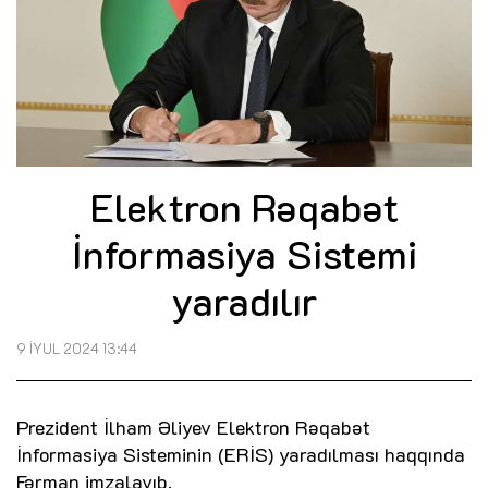
Elektron Rəqabət
İnformasiya Sistemi
yaradılır
9 İYUL 2024 13:44
Prezident İlham Əliyev Elektron Rəqabət
İnformasiya Sisteminin (ERİS) yaradılması haqqında
Fərman imzalayıb.