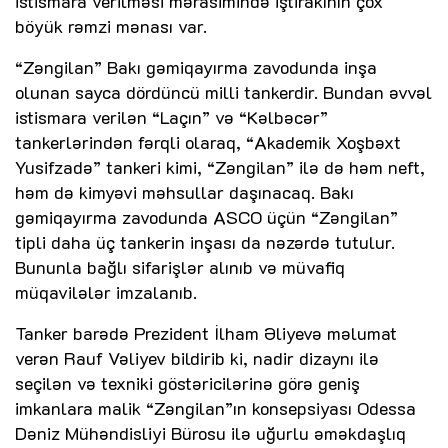
istismara verilməsi mərasimində iştirakının çox
böyük rəmzi mənası var.
“Zəngilan” Bakı gəmiqayırma zavodunda inşa
olunan sayca dördüncü milli tankerdir. Bundan əvvəl
istismara verilən “Laçın” və “Kəlbəcər”
tankerlərindən fərqli olaraq, “Akademik Xoşbəxt
Yusifzadə” tankeri kimi, “Zəngilan” ilə də həm neft,
həm də kimyəvi məhsullar daşınacaq. Bakı
gəmiqayırma zavodunda ASCO üçün “Zəngilan”
tipli daha üç tankerin inşası da nəzərdə tutulur.
Bununla bağlı sifarişlər alınıb və müvafiq
müqavilələr imzalanıb.
Tanker barədə Prezident İlham Əliyevə məlumat
verən Rauf Vəliyev bildirib ki, nadir dizaynı ilə
seçilən və texniki göstəricilərinə görə geniş
imkanlara malik “Zəngilan”ın konsepsiyası Odessa
Dəniz Mühəndisliyi Bürosu ilə uğurlu əməkdaşlıq