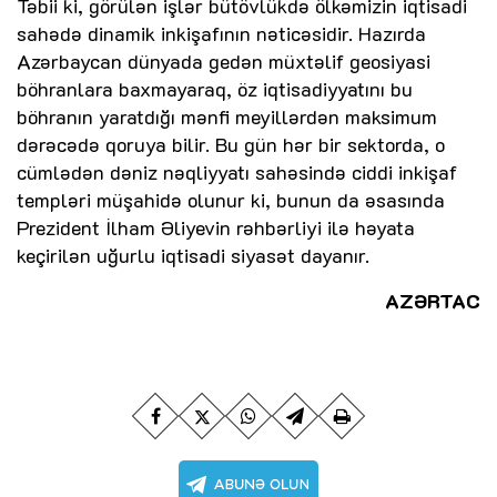
Təbii ki, görülən işlər bütövlükdə ölkəmizin iqtisadi
sahədə dinamik inkişafının nəticəsidir. Hazırda
Azərbaycan dünyada gedən müxtəlif geosiyasi
böhranlara baxmayaraq, öz iqtisadiyyatını bu
böhranın yaratdığı mənfi meyillərdən maksimum
dərəcədə qoruya bilir. Bu gün hər bir sektorda, o
cümlədən dəniz nəqliyyatı sahəsində ciddi inkişaf
templəri müşahidə olunur ki, bunun da əsasında
Prezident İlham Əliyevin rəhbərliyi ilə həyata
keçirilən uğurlu iqtisadi siyasət dayanır.
AZƏRTAC