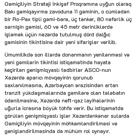
Gəmiçiliyin Strateji İnkişaf Proqramına uyğun olaraq
Bakı gəmiqayırma zavoduna 11 gəminin, o cümlədən
bir Ro-Pax tipli gəmi-bərə, üç tanker, 80 nəfərlik üç
sərnişin gəmisi, 60 və 45 metr dərinliklərdə
işləmək üçün nəzərdə tutulmuş dörd dalğıc
gəmisinin tikintisinə dair yeni sifarişlər verilib.
Ümumilikdə son illərdə donanmanın yenilənməsi və
yeni gəmilərin tikintisi istiqamətində həyata
keçirilən genişmiqyaslı tədbirlər ASCO-nun
Xəzərdə aparıcı mövqeyinin qorunub
saxlanılmasına, Azərbaycan ərazisindən artan
tranzit yükdaşımalarında gəmilərə olan tələbatın
ödənilməsinə, Xəzərdə neft-qaz layihələrinin
uğurla icrasına böyük töhfə verir. Bu istiqamətdə
görülən genişmiqyaslı işlər Xəzərdənkənar sularda
Gəmiçiliyin mövqeyinin möhkəmləndirilməsi və
genişləndirilməsində də mühüm rol oynayır.