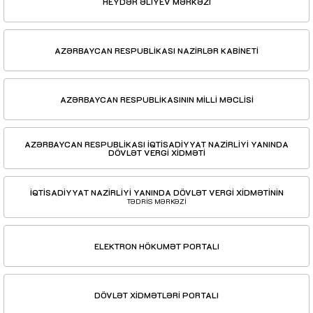
HEYDƏR ƏLİYEV MƏRKƏZİ
AZƏRBAYCAN RESPUBLİKASI NAZİRLƏR KABİNETİ
AZƏRBAYCAN RESPUBLİKASININ MİLLİ MƏCLİSİ
AZƏRBAYCAN RESPUBLİKASI İQTİSADİYYAT NAZİRLİYİ YANINDA
DÖVLƏT VERGİ XİDMƏTİ
İQTİSADİYYAT NAZİRLİYİ YANINDA DÖVLƏT VERGİ XİDMƏTİNİN
TƏDRİS MƏRKƏZİ
ELEKTRON HÖKUMƏT PORTALI
DÖVLƏT XİDMƏTLƏRİ PORTALI