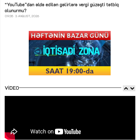
“YouTube”dan əldə edilən gəlirlərə vergi güzəşti tətbiq
olunurmu?
09:35
3 AVQUST, 2026
VIDEO