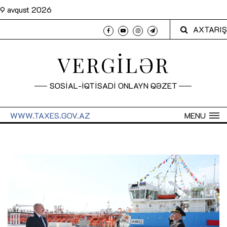
9 avqust 2026
AXTARIŞ
VERGİLƏR
SOSİAL-İQTİSADİ ONLAYN QƏZET
WWW.TAXES.GOV.AZ
MENU