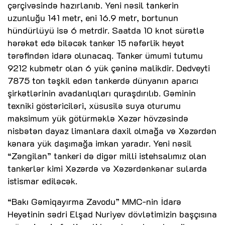
çərçivəsində hazırlanıb. Yeni nəsil tankerin
uzunluğu 141 metr, eni 16.9 metr, bortunun
hündürlüyü isə 6 metrdir. Saatda 10 knot sürətlə
hərəkət edə biləcək tanker 15 nəfərlik heyət
tərəfindən idarə olunacaq. Tanker ümumi tutumu
9212 kubmetr olan 6 yük çəninə malikdir. Dedveyti
7875 ton təşkil edən tankerdə dünyanın aparıcı
şirkətlərinin avadanlıqları quraşdırılıb. Gəminin
texniki göstəriciləri, xüsusilə suya oturumu
maksimum yük götürməklə Xəzər hövzəsində
nisbətən dayaz limanlara daxil olmağa və Xəzərdən
kənara yük daşımağa imkan yaradır. Yeni nəsil
“Zəngilan” tankeri də digər milli istehsalımız olan
tankerlər kimi Xəzərdə və Xəzərdənkənar sularda
istismar ediləcək.
“Bakı Gəmiqayırma Zavodu” MMC-nin İdarə
Heyətinin sədri Elşad Nuriyev dövlətimizin başçısına