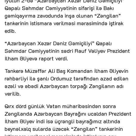
iyulun 2-də “Azərbaycan Xəzər Dəniz Gəmiçiliyi”
Qapalı Səhmdar Cəmiyyətinin sifarişi ilə Bakı
gəmiqayırma zavodunda inşa olunan “Zəngilan”
tankerinin istismara verilməsi mərasimində iştirak
edib.
“Azərbaycan Xəzər Dəniz Gəmiçiliyi” Qapalı
Səhmdar Cəmiyyətinin sədri Rauf Vəliyev Prezident
İlham Əliyevə raport verdi.
Tankerə Müzəffər Ali Baş Komandan İlham Əliyevin
rəhbərliyi ilə şanlı Ordumuz tərəfindən azad edilən
əzəli və əbədi Azərbaycan torpağı Zəngilanın adı
verilib.
Qırx dörd günlük Vətən müharibəsindən sonra
Zəngilanda Azərbaycan Bayrağını ucaldan Prezident
İlham Əliyev indi isə üçrəngli bayrağımız altında
beynəlxalq sularda üzəcək “Zəngilan” tankerinin