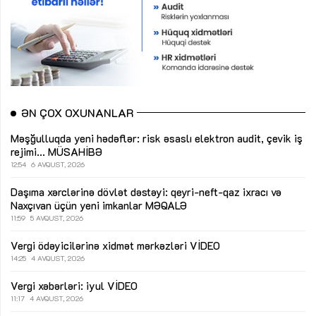
ƏN ÇOX OXUNANLAR
Məşğulluqda yeni hədəflər: risk əsaslı elektron audit, çevik iş
rejimi...
MÜSAHİBƏ
12:54
6 AVQUST, 2026
Daşıma xərclərinə dövlət dəstəyi: qeyri-neft-qaz ixracı və
Naxçıvan üçün yeni imkanlar
MƏQALƏ
11:59
5 AVQUST, 2026
Vergi ödəyicilərinə xidmət mərkəzləri
VİDEO
14:25
4 AVQUST, 2026
Vergi xəbərləri: iyul
VİDEO
11:17
4 AVQUST, 2026