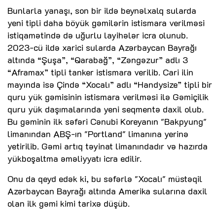
Bunlarla yanaşı, son bir ildə beynəlxalq sularda
yeni tipli daha böyük gəmilərin istismara verilməsi
istiqamətində də uğurlu layihələr icra olunub.
2023-cü ildə xarici sularda Azərbaycan Bayrağı
altında “Şuşa”, “Qarabağ”, “Zəngəzur” adlı 3
“Aframax” tipli tanker istismara verilib. Cari ilin
mayında isə Çində “Xocalı” adlı “Handysize” tipli bir
quru yük gəmisinin istismara verilməsi ilə Gəmiçilik
quru yük daşımalarında yeni seqmentə daxil olub.
Bu gəminin ilk səfəri Cənubi Koreyanın "Bakpyung"
limanından ABŞ-ın "Portland" limanına yerinə
yetirilib. Gəmi artıq təyinat limanındadır və hazırda
yükboşaltma əməliyyatı icra edilir.
Onu da qeyd edək ki, bu səfərlə "Xocalı" müstəqil
Azərbaycan Bayrağı altında Amerika sularına daxil
olan ilk gəmi kimi tarixə düşüb.