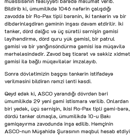
müəssisənin fəaliyyəti barədə məlumat verib.
Bildirib ki, ümumilikdə 1046 nəfərin çalışdığı
zavodda bir Ro-Pax tipli bərənin, iki tankerin və bir
dibdərinləşdirən gəminin inşası davam etdirilir. İki
tanker, dörd dalğıc və üç sürətli sərnişin gəmisi
layihəndirmə, dörd quru yük gəmisi, bir patrul
gəmisi və bir yanğınsöndürmə gəmisi isə müqavilə
mərhələsindədir. Zavod beş ticarət və səkkiz xidmət
gəmisi ilə bağlı müqavilələr imzalayıb.
Sonra dövlətimizin başçısı tankerin istifadəyə
verilməsini bildirən rəmzi lenti kəsdi.
Qeyd edək ki, ASCO yarandığı dövrdən bəri
ümumilikdə 29 yeni gəmi istismara verilib. Onlardan
biri yedək, üçü sərnişin, ikisi Ro-Pax tipli gəmi-bərə,
dördü tanker olmaqla, ümumilikdə 10-u Bakı
gəmiqayırma zavodunda inşa edilib. Həmçinin
ASCO-nun Müşahidə Şurasının məqbul hesab etdiyi