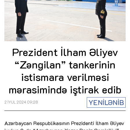
Prezident İlham Əliyev
“Zəngilan” tankerinin
istismara verilməsi
mərasimində iştirak edib
YENİLƏNİB
2 İYUL 2024 09:28
Azərbaycan Respublikasının Prezidenti İlham Əliyev