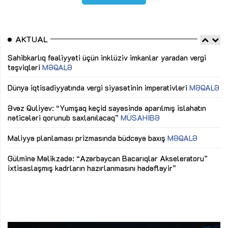
AKTUAL
Sahibkarlıq fəaliyyəti üçün inklüziv imkanlar yaradan vergi
“D
təşviqləri
MƏQALƏ
fə
lıq
Dünya iqtisadiyyatında vergi siyasətinin imperativləri
MƏQALƏ
Ni
mü
Əvəz Quliyev: “Yumşaq keçid sayəsində aparılmış islahatın
nəticələri qorunub saxlanılacaq”
MÜSAHİBƏ
Ay
ya
M
Maliyyə planlaması prizmasında büdcəyə baxış
MƏQALƏ
Az
Gülminə Məlikzadə: “Azərbaycan Bacarıqlar Akseleratoru”
ke
ixtisaslaşmış kadrların hazırlanmasını hədəfləyir”
Ay
su