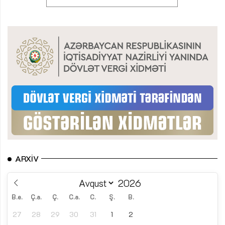
ARXIV
B.e.
Ç.a.
Ç.
C.a.
C.
Ş.
B.
27
28
29
30
31
1
2