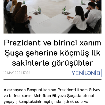
Prezident və birinci xanım
Şuşa şəhərinə köçmüş ilk
sakinlərlə görüşüblər
YENİLƏNİB
10 MAY 2024 17:26
Azərbaycan Respublikasının Prezidenti İlham Əliyev
və birinci xanım Mehriban Əliyeva Şuşada birinci
yaşayış kompleksinin açılışında iştirak edib və