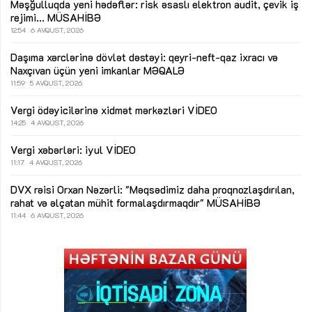
Məşğulluqda yeni hədəflər: risk əsaslı elektron audit, çevik iş
rejimi...
MÜSAHİBƏ
12:54
6 AVQUST, 2026
Daşıma xərclərinə dövlət dəstəyi: qeyri-neft-qaz ixracı və
Naxçıvan üçün yeni imkanlar
MƏQALƏ
11:59
5 AVQUST, 2026
Vergi ödəyicilərinə xidmət mərkəzləri
VİDEO
14:25
4 AVQUST, 2026
Vergi xəbərləri: iyul
VİDEO
11:17
4 AVQUST, 2026
DVX rəisi Orxan Nəzərli: "Məqsədimiz daha proqnozlaşdırılan,
rahat və əlçatan mühit formalaşdırmaqdır"
MÜSAHİBƏ
11:44
6 AVQUST, 2026