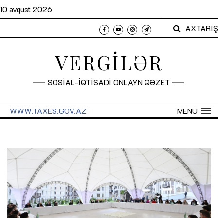
10 avqust 2026
AXTARIŞ
VERGİLƏR
SOSİAL-İQTİSADİ ONLAYN QƏZET
WWW.TAXES.GOV.AZ
MENU