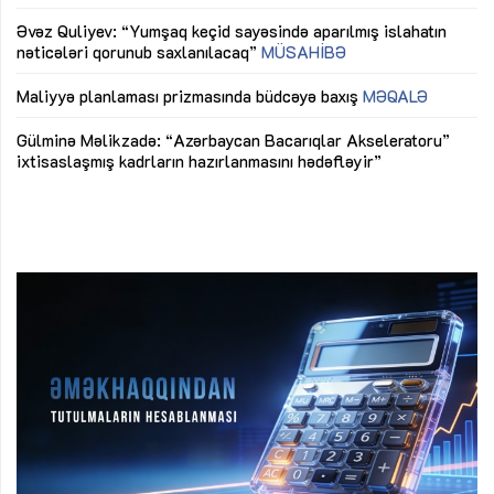
mü
Əvəz Quliyev: “Yumşaq keçid sayəsində aparılmış islahatın
nəticələri qorunub saxlanılacaq”
MÜSAHİBƏ
Ay
ya
M
Maliyyə planlaması prizmasında büdcəyə baxış
MƏQALƏ
Az
Gülminə Məlikzadə: “Azərbaycan Bacarıqlar Akseleratoru”
ke
ixtisaslaşmış kadrların hazırlanmasını hədəfləyir”
Ay
su