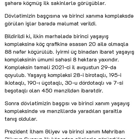
şəhərə köçmüş ilk sakinlərlə görüşüblər.
Dövlətimizin başçısına və birinci xanıma kompleksdə
görülən işlər barədə məlumat verildi.
Bildirildi ki, ilkin mərhələdə birinci yaşayış
kompleksinə köç qrafikinə əsasən 20 ailə olmaqla
88 nəfər köçürülüb. İyirmi üç binadan ibarət yaşayış
kompleksinin ümumi sahəsi 8 hektara yaxındır.
Kompleksin təməli 2021-ci il avqustun 29-da
qoyulub. Yaşayış kompleksi 28-i birotaqlı, 195-i
ikiotaqlı, 190-ı üçotaqlı, 30-u dördotaqlı və 7-si
beşotaqlı olan 450 mənzildən ibarətdir.
Sonra dövlətimizin başçısı və birinci xanım yaşayış
kompleksində və mənzillərdə yaradılan şəraitlə
tanış oldular.
Prezident İlham Əliyev və birinci xanım Mehriban
Əliyeva Şuşaya ilk köç edən ailələrlə görüşdülər.