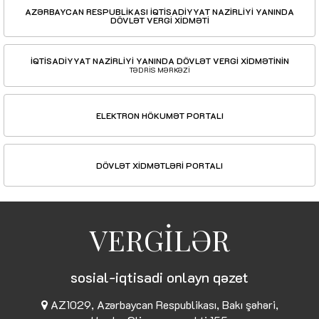
AZƏRBAYCAN RESPUBLİKASI İQTİSADİYYAT NAZİRLİYİ YANINDA
DÖVLƏT VERGİ XİDMƏTİ
İQTİSADİYYAT NAZİRLİYİ YANINDA DÖVLƏT VERGİ XİDMƏTİNİN
TƏDRİS MƏRKƏZİ
ELEKTRON HÖKUMƏT PORTALI
DÖVLƏT XİDMƏTLƏRİ PORTALI
VERGİLƏR
sosial-iqtisadi onlayn qəzet
AZ1029, Azərbaycan Respublikası, Bakı şəhəri,