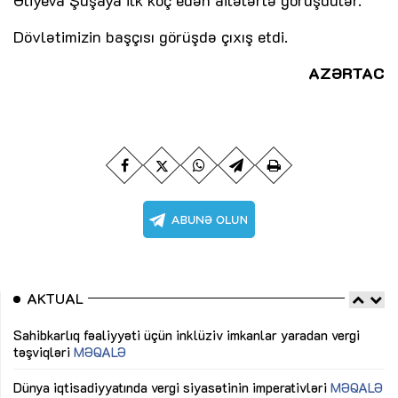
Dövlətimizin başçısı görüşdə çıxış etdi.
AZƏRTAC
AKTUAL
Sahibkarlıq fəaliyyəti üçün inklüziv imkanlar yaradan vergi
“D
təşviqləri
MƏQALƏ
fə
lıq
Dünya iqtisadiyyatında vergi siyasətinin imperativləri
MƏQALƏ
Ni