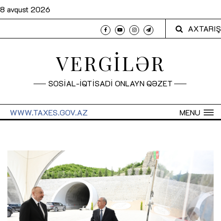
8 avqust 2026
AXTARIŞ
VERGİLƏR
SOSİAL-İQTİSADİ ONLAYN QƏZET
WWW.TAXES.GOV.AZ
MENU