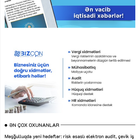
ƏN ÇOX OXUNANLAR
Məşğulluqda yeni hədəflər: risk əsaslı elektron audit, çevik iş