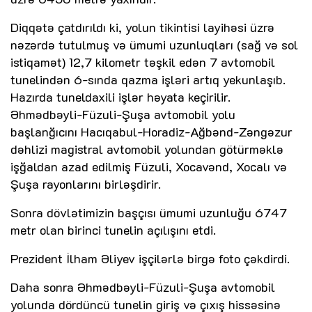
Diqqətə çatdırıldı ki, yolun tikintisi layihəsi üzrə
nəzərdə tutulmuş və ümumi uzunluqları (sağ və sol
istiqamət) 12,7 kilometr təşkil edən 7 avtomobil
tunelindən 6-sında qazma işləri artıq yekunlaşıb.
Hazırda tuneldaxili işlər həyata keçirilir.
Əhmədbəyli-Füzuli-Şuşa avtomobil yolu
başlanğıcını Hacıqabul-Horadiz-Ağbənd-Zəngəzur
dəhlizi magistral avtomobil yolundan götürməklə
işğaldan azad edilmiş Füzuli, Xocavənd, Xocalı və
Şuşa rayonlarını birləşdirir.
Sonra dövlətimizin başçısı ümumi uzunluğu 6747
metr olan birinci tunelin açılışını etdi.
Prezident İlham Əliyev işçilərlə birgə foto çəkdirdi.
Daha sonra Əhmədbəyli-Füzuli-Şuşa avtomobil
yolunda dördüncü tunelin giriş və çıxış hissəsinə