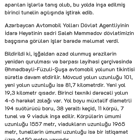
aparılan işlərlə tanış olub, bu yolda inşa edilmiş
birinci tunelin açılışında iştirak edib.
Azərbaycan Avtomobil Yolları Dövlət Agentliyinin
İdarə Heyətinin sədri Saleh Məmmədov dövlətimizin
başçısına görülən işlər barədə məlumat verdi.
Bildirildi ki, işğaldan azad olunmuş ərazilərin
yenidən qurulması və bərpası layihəsi çərçivəsində
Əhmədbəyli-Füzuli-Şuşa avtomobil yolunun tikintisi
sürətlə davam etdirilir. Mövcud yolun uzunluğu 101,
yeni yolun uzunluğu isə 81,7 kilometrdir. Yeni yol
19,3 kilometr qısadır. Birinci texniki dərəcəli yolun
4-6 hərəkət zolağı var. Yol boyu müxtəlif diametrli
194 suötürücü boru, 38 yeraltı keçid, 11 körpü, 7
tunel və 9 viaduk inşa edilir. Körpülərin ümumi
uzunluğu 1557 metr, viadukların uzunluğu 1965
metr, tunellərin ümumi uzunluğu isə bir istiqamət
üzrə 6450 metrə yaxındır.