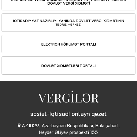
DÖVLƏT VERGİ XİDMƏTİ
İQTİSADİYYAT NAZİRLİYİ YANINDA DÖVLƏT VERGİ XİDMƏTİNİN
TƏDRİS MƏRKƏZİ
ELEKTRON HÖKUMƏT PORTALI
DÖVLƏT XİDMƏTLƏRİ PORTALI
VERGİLƏR
sosial-iqtisadi onlayn qəzet
AZ1029, Azərbaycan Respublikası, Bakı şəhəri,
Heydər Əliyev prospekti 155