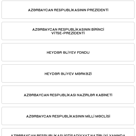
AZƏRBAYCAN RESPUBLİKASININ PREZİDENTİ
AZƏRBAYCAN RESPUBLİKASININ BİRİNCİ
VİTSE-PREZİDENTİ
HEYDƏR ƏLİYEV FONDU
HEYDƏR ƏLİYEV MƏRKƏZİ
AZƏRBAYCAN RESPUBLİKASI NAZİRLƏR KABİNETİ
AZƏRBAYCAN RESPUBLİKASININ MİLLİ MƏCLİSİ
AZƏRBAYCAN RESPUBLİKASI İQTİSADİYYAT NAZİRLİYİ YANINDA