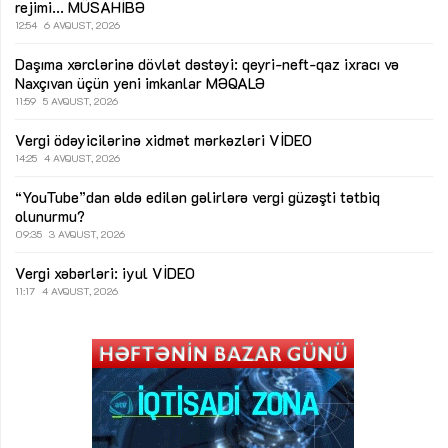
rejimi...
MÜSAHİBƏ
12:54
6 AVQUST, 2026
Daşıma xərclərinə dövlət dəstəyi: qeyri-neft-qaz ixracı və
Naxçıvan üçün yeni imkanlar
MƏQALƏ
11:59
5 AVQUST, 2026
Vergi ödəyicilərinə xidmət mərkəzləri
VİDEO
14:25
4 AVQUST, 2026
“YouTube”dan əldə edilən gəlirlərə vergi güzəşti tətbiq
olunurmu?
09:35
3 AVQUST, 2026
Vergi xəbərləri: iyul
VİDEO
11:17
4 AVQUST, 2026