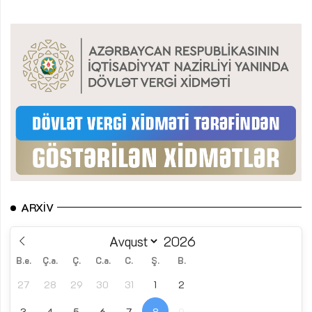
ARXIV
B.e.
Ç.a.
Ç.
C.a.
C.
Ş.
B.
27
28
29
30
31
1
2
3
4
5
6
7
8
9