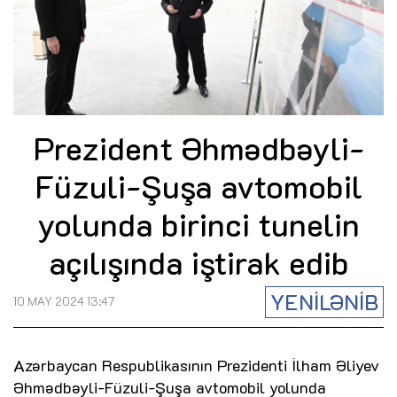
Prezident Əhmədbəyli-
Füzuli-Şuşa avtomobil
yolunda birinci tunelin
açılışında iştirak edib
YENİLƏNİB
10 MAY 2024 13:47
Azərbaycan Respublikasının Prezidenti İlham Əliyev
Əhmədbəyli-Füzuli-Şuşa avtomobil yolunda