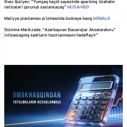
Əvəz Quliyev: “Yumşaq keçid sayəsində aparılmış islahatın
nəticələri qorunub saxlanılacaq”
MÜSAHİBƏ
Ay
ya
M
Maliyyə planlaması prizmasında büdcəyə baxış
MƏQALƏ
Az
Gülminə Məlikzadə: “Azərbaycan Bacarıqlar Akseleratoru”
ke
ixtisaslaşmış kadrların hazırlanmasını hədəfləyir”
Ay
su