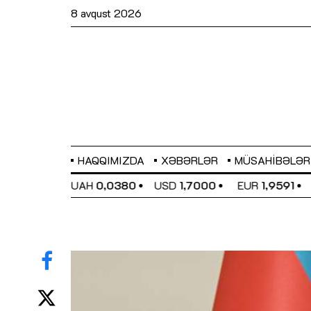
8 avqust 2026
HAQQIMIZDA
XƏBƏRLƏR
MÜSAHIBƏLƏR
EL
0,6489
UAH
0,0380
USD
1,7000
EUR
1,9591