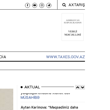
AXTARIŞ
DIA
WWW.TAXES.GOV.AZ
AKTUAL
 arxasında
Sahibkarlıq fəaliyyəti üçün inklüziv
“Düzgün kommun
t dayanır”
imkanlar yaradan vergi təşviqləri
real iş və siste
MƏQALƏ
MÜSAHİBƏ