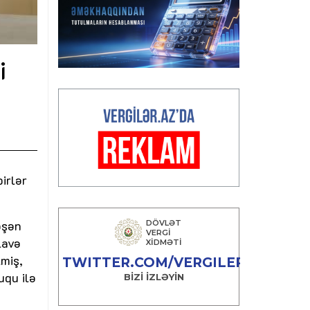
i
birlər
əşən
lavə
lmiş,
uqu ilə