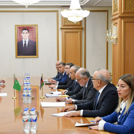
Dünya iqtisadiyyatında vergi
Nicat İmanov: "Vergi qanunv
siyasətinin imperativləri
MƏQALƏ
dəyişikliklər sahibkarlıq m
yaxşılaşdırılmasına xidmət 
MÜSAHİBƏ
Əvəz Quliyev: “Yumşaq keçid
sayəsində aparılmış islahatın nəticələri
qorunub saxlanılacaq”
MÜSAHİBƏ
Aytən Kərimova: “Məqsədi
inklüziv iş mühiti yaratmaq
öyrənən komanda formalaş
Maliyyə planlaması prizmasında
MÜSAHİBƏ
büdcəyə baxış
MƏQALƏ
Azərbaycanda dövlət-özəl 
Gülminə Məlikzadə: “Azərbaycan
çərçivəsində həyata keçirilə
Bacarıqlar Akseleratoru” ixtisaslaşmış
layihə
VİDEO
kadrların hazırlanmasını hədəfləyir”
Aydın Hüseynov: “Əsrin mü
Azərbaycanın iqtisadi suve
təmin edən əsas dayaqlard
MÜSAHİBƏ