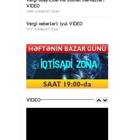
VİDEO
14:25
4 AVQUST, 2026
Vergi xəbərləri: iyul
VİDEO
11:17
4 AVQUST, 2026
VIDEO