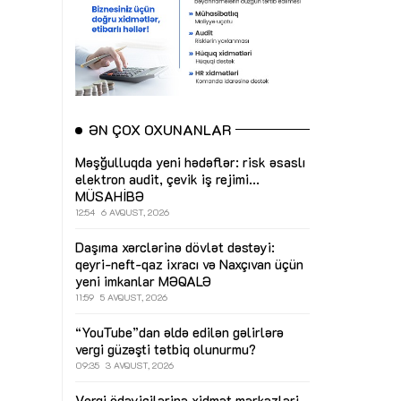
ƏN ÇOX OXUNANLAR
Məşğulluqda yeni hədəflər: risk əsaslı
elektron audit, çevik iş rejimi...
MÜSAHİBƏ
12:54
6 AVQUST, 2026
Daşıma xərclərinə dövlət dəstəyi:
qeyri-neft-qaz ixracı və Naxçıvan üçün
yeni imkanlar
MƏQALƏ
11:59
5 AVQUST, 2026
“YouTube”dan əldə edilən gəlirlərə
vergi güzəşti tətbiq olunurmu?
09:35
3 AVQUST, 2026
Vergi ödəyicilərinə xidmət mərkəzləri