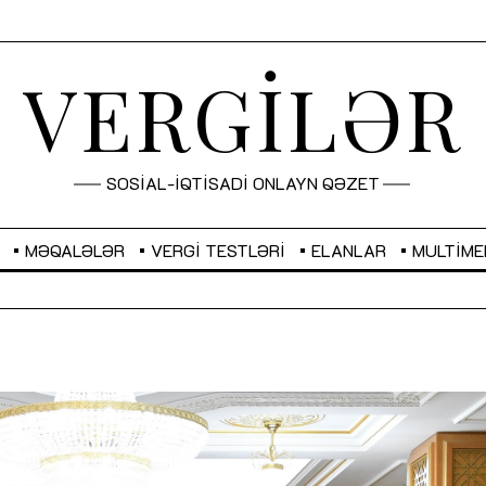
VERGİLƏR
SOSİAL-İQTİSADİ ONLAYN QƏZET
MƏQALƏLƏR
VERGI TESTLƏRI
ELANLAR
MULTIME
GBP
2,2873
RUB
2,0816
Sahibkarlıq fəaliyyəti üçün inklüziv
“Düzgün kommunikasiyanın
imkanlar yaradan vergi təşviqləri
real iş və sistemli fəaliyyə
MƏQALƏ
MÜSAHİBƏ