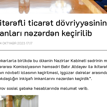
tərəfli ticarət dövriyyəsini
kanları nəzərdən keçirilib
4 OKTYABR 2023 17:17
arlarla birlikdə bu ölkənin Nazirlər Kabineti sədrinin m
ası Komissiyasının həmsədri Batır Atdayev ilə ikitərəf
ın növbəti iclasının keçirilməsi, işgüzar dairələr arasınd
daşlığın inkişafı imkanlarını nəzərdən keçirdik”.
arov sosial şəbəkə hesablarında məlumat verib.