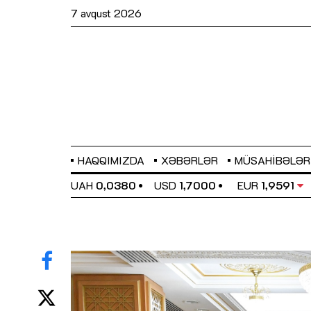
7 avqust 2026
HAQQIMIZDA
XƏBƏRLƏR
MÜSAHIBƏLƏR
EL
0,6489
UAH
0,0380
USD
1,7000
EUR
1,9591