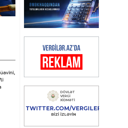
n
üavini,
li
a