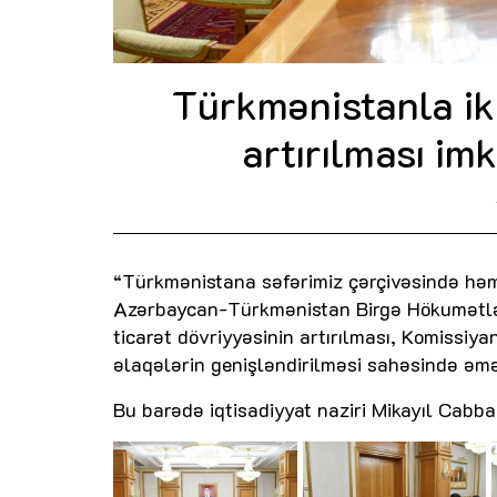
Türkmənistanla iki
artırılması im
“Türkmənistana səfərimiz çərçivəsində həmk
Azərbaycan-Türkmənistan Birgə Hökumətlərar
ticarət dövriyyəsinin artırılması, Komissiyan
əlaqələrin genişləndirilməsi sahəsində əmək
Bu barədə iqtisadiyyat naziri Mikayıl Cabb