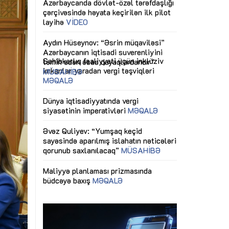
ericiliyinə
Dünya iqtisadiyyatında vergi
Nicat İmanov: "
ühitinin
siyasətinin imperativləri
MƏQALƏ
dəyişikliklər s
edir"
yaxşılaşdırılma
MÜSAHİBƏ
Əvəz Quliyev: “Yumşaq keçid
sayəsində aparılmış islahatın nəticələri
miz daha
qorunub saxlanılacaq”
MÜSAHİBƏ
Aytən Kərimov
, çevik və
inklüziv iş müh
dırmaqdır”
öyrənən komand
Maliyyə planlaması prizmasında
MÜSAHİBƏ
büdcəyə baxış
MƏQALƏ
tərəfdaşlığı
Azərbaycanda d
Gülminə Məlikzadə: “Azərbaycan
n ilk pilot
çərçivəsində hə
Bacarıqlar Akseleratoru” ixtisaslaşmış
layihə
VİDEO
kadrların hazırlanmasını hədəfləyir”
qaviləsi”
Aydın Hüseynov
renliyini
Azərbaycanın iq
andır”
təmin edən əsa
MÜSAHİBƏ