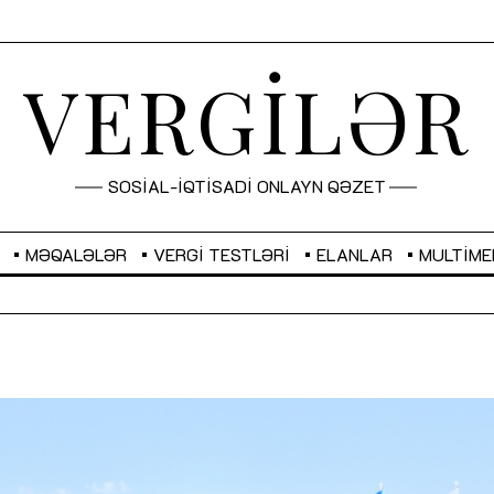
VERGİLƏR
SOSİAL-İQTİSADİ ONLAYN QƏZET
MƏQALƏLƏR
VERGI TESTLƏRI
ELANLAR
MULTIME
GBP
2,2873
RUB
2,0816
Sahibkarlıq fəaliyyəti üçün inklüziv
“Düzgün kommunikasiyanın
imkanlar yaradan vergi təşviqləri
real iş və sistemli fəaliyyə
MƏQALƏ
MÜSAHİBƏ