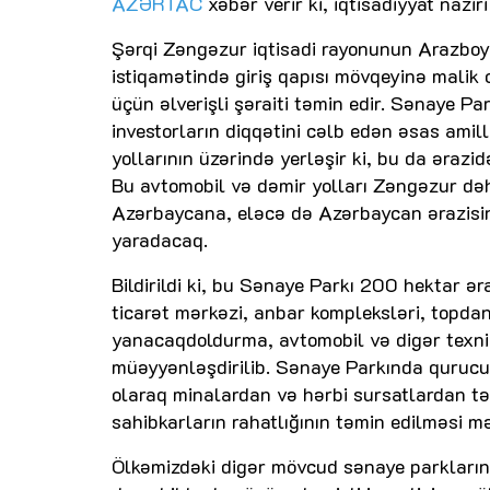
AZƏRTAC
xəbər verir ki, iqtisadiyyat nazi
Şərqi Zəngəzur iqtisadi rayonunun Arazboyu
istiqamətində giriş qapısı mövqeyinə malik 
üçün əlverişli şəraiti təmin edir. Sənaye Pa
investorların diqqətini cəlb edən əsas amill
yollarının üzərində yerləşir ki, bu da ərazi
Bu avtomobil və dəmir yolları Zəngəzur də
Azərbaycana, eləcə də Azərbaycan ərazisin
yaradacaq.
Bildirildi ki, bu Sənaye Parkı 200 hektar əraz
ticarət mərkəzi, anbar kompleksləri, topdan
yanacaqdoldurma, avtomobil və digər texnika
müəyyənləşdirilib. Sənaye Parkında quruculu
olaraq minalardan və hərbi sursatlardan tə
sahibkarların rahatlığının təmin edilməsi m
Ölkəmizdəki digər mövcud sənaye parklarınd