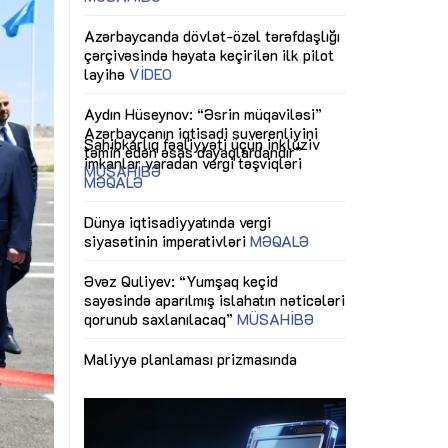
ericiliyinə
Dünya iqtisadiyyatında vergi
Nicat İmanov: "
ühitinin
siyasətinin imperativləri
MƏQALƏ
dəyişikliklər s
edir"
yaxşılaşdırılma
MÜSAHİBƏ
Əvəz Quliyev: “Yumşaq keçid
sayəsində aparılmış islahatın nəticələri
miz daha
qorunub saxlanılacaq”
MÜSAHİBƏ
Aytən Kərimov
, çevik və
inklüziv iş müh
dırmaqdır”
öyrənən komand
Maliyyə planlaması prizmasında
MÜSAHİBƏ
büdcəyə baxış
MƏQALƏ
tərəfdaşlığı
Azərbaycanda d
Gülminə Məlikzadə: “Azərbaycan
n ilk pilot
çərçivəsində hə
Bacarıqlar Akseleratoru” ixtisaslaşmış
layihə
VİDEO
kadrların hazırlanmasını hədəfləyir”
qaviləsi”
Aydın Hüseynov
renliyini
Azərbaycanın iq
andır”
təmin edən əsa
MÜSAHİBƏ