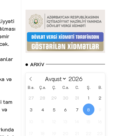
iyyəti
dılması
əmir
cək.
kanlar
ARXIV
ika və
B.e.
Ç.a.
Ç.
C.a.
C.
Ş.
B.
27
28
29
30
31
1
2
si tam
 və
3
4
5
6
7
8
9
10
11
12
13
14
15
16
rkında
17
18
19
20
21
22
23