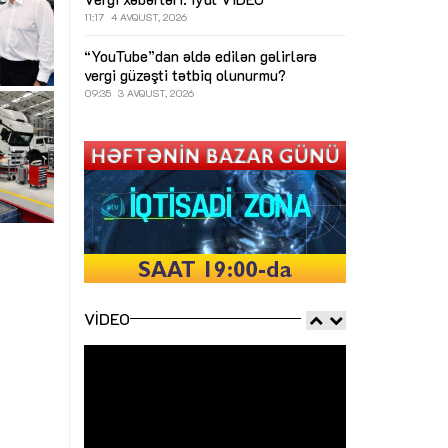
11:17
4 AVQUST, 2026
“YouTube”dan əldə edilən gəlirlərə
vergi güzəşti tətbiq olunurmu?
09:35
3 AVQUST, 2026
VIDEO