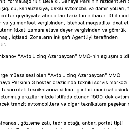
iti formalaşdırılır. Belə ki, Sənaye Parkının rezidentləri
işıq, su, kanalizasiya, daxili avtomobil və dəmir yolları, 
identlər qeydiyyata alındıqları tarixdən etibarən 10 il mü
r və ya mənfəət vergisindən, istehsal məqsədilə idxal et
ğuların idxalı zamanı əlavə dəyər vergisindən və gömrük
şı, İqtisadi Zonaların İnkişafı Agentliyi tərəfindən
ir.
ixanov “Avto Lizinq Azərbaycan” MMC-nin açılışını bild
birgə müəssisəsi olan “Avto Lizinq Azərbaycan” MMC
naye Parkının 3 hektar ərazisində texniki servis mərkəzi
d təsərrüfatı texnikalarına xidmət göstərilməsi sahəsind
olunmuş ərazilərimizdə istifadə olunan 1500-dək avtom
əcək tranzit avtomobillərə və digər texnikalara peşəkar
xanası, gözləmə zalı, tədris otağı, anbar, portal tipli