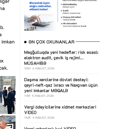
digər
nma
b.
a
ə imkan
ƏN ÇOX OXUNANLAR
Məşğulluqda yeni hədəflər: risk əsaslı
elektron audit, çevik iş rejimi...
ox
MÜSAHİBƏ
cək.
12:54
6 AVQUST, 2026
Daşıma xərclərinə dövlət dəstəyi:
qeyri-neft-qaz ixracı və Naxçıvan üçün
yeni imkanlar
MƏQALƏ
11:59
5 AVQUST, 2026
Vergi ödəyicilərinə xidmət mərkəzləri
VİDEO
14:25
4 AVQUST, 2026
Vergi xəbərləri: iyul
VİDEO