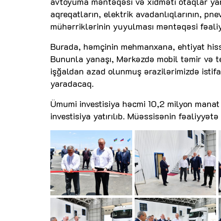
avtoyuma məntəqəsi və xidməti otaqlar yara
aqreqatların, elektrik avadanlıqlarının, pne
mühərriklərinin yuyulması məntəqəsi fəali
Burada, həmçinin mehmanxana, ehtiyat hissə
Bununla yanaşı, Mərkəzdə mobil təmir və tex
işğaldan azad olunmuş ərazilərimizdə isti
yaradacaq.
Ümumi investisiya həcmi 10,2 milyon manat
investisiya yatırılıb. Müəssisənin fəaliyy