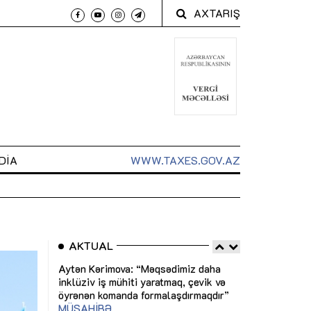
AXTARIŞ
DIA
WWW.TAXES.GOV.AZ
AKTUAL
 arxasında
Sahibkarlıq fəaliyyəti üçün inklüziv
“Düzgün kommun
t dayanır”
imkanlar yaradan vergi təşviqləri
real iş və siste
MƏQALƏ
MÜSAHİBƏ