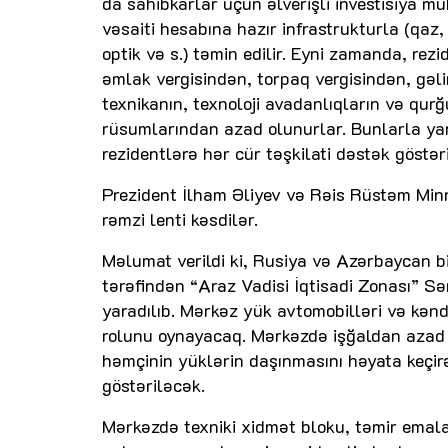
da sahibkarlar üçün əlverişli investisiya müh
vəsaiti hesabına hazır infrastrukturla (qaz, 
optik və s.) təmin edilir. Eyni zamanda, rez
əmlak vergisindən, torpaq vergisindən, gəli
texnikanın, texnoloji avadanlıqların və qur
rüsumlarından azad olunurlar. Bunlarla yana
rezidentlərə hər cür təşkilati dəstək göstəril
Prezident İlham Əliyev və Rəis Rüstəm Minn
rəmzi lenti kəsdilər.
Məlumat verildi ki, Rusiya və Azərbaycan 
tərəfindən “Araz Vadisi İqtisadi Zonası” Sə
yaradılıb. Mərkəz yük avtomobilləri və kən
rolunu oynayacaq. Mərkəzdə işğaldan azad 
həmçinin yüklərin daşınmasını həyata keçir
göstəriləcək.
Mərkəzdə texniki xidmət bloku, təmir emalat