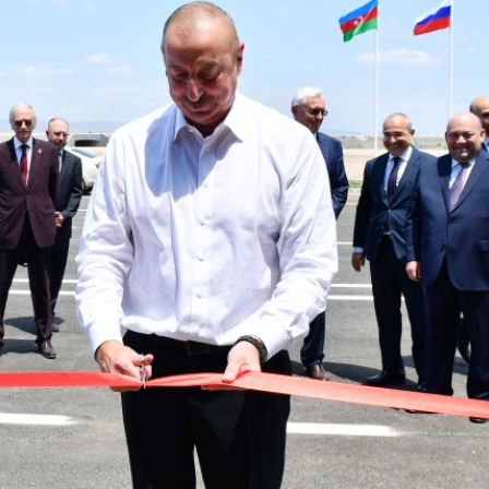
Dünya iqtisadiyyatında vergi
Nicat İmanov: "Vergi qanunv
siyasətinin imperativləri
MƏQALƏ
dəyişikliklər sahibkarlıq m
yaxşılaşdırılmasına xidmət 
MÜSAHİBƏ
Əvəz Quliyev: “Yumşaq keçid
sayəsində aparılmış islahatın nəticələri
qorunub saxlanılacaq”
MÜSAHİBƏ
Aytən Kərimova: “Məqsədi
inklüziv iş mühiti yaratmaq
öyrənən komanda formalaş
Maliyyə planlaması prizmasında
MÜSAHİBƏ
büdcəyə baxış
MƏQALƏ
Azərbaycanda dövlət-özəl 
Gülminə Məlikzadə: “Azərbaycan
çərçivəsində həyata keçirilə
Bacarıqlar Akseleratoru” ixtisaslaşmış
layihə
VİDEO
kadrların hazırlanmasını hədəfləyir”
Aydın Hüseynov: “Əsrin mü
Azərbaycanın iqtisadi suve
təmin edən əsas dayaqlard
MÜSAHİBƏ