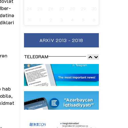
 dövlət
fiber-
24
25
26
27
28
29
30
ddətinə
31
1
2
3
4
5
6
dikləri
ARXIV 2013 - 2018
irən
TELEGRAM
ə hab
obilə,
 xidmət