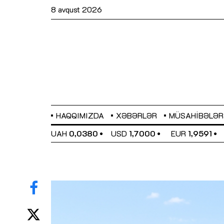
8 avqust 2026
HAQQIMIZDA
XƏBƏRLƏR
MÜSAHIBƏLƏR
EL
0,6489
UAH
0,0380
USD
1,7000
EUR
1,9591