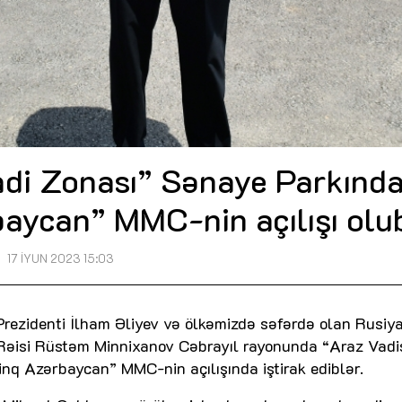
sadi Zonası” Sənaye Parkınd
baycan” MMC-nin açılışı olu
17 İYUN 2023 15:03
rezidenti İlham Əliyev və ölkəmizdə səfərdə olan Rusiy
 Rəisi Rüstəm Minnixanov Cəbrayıl rayonunda “Araz Vadi
inq Azərbaycan” MMC-nin açılışında iştirak ediblər.