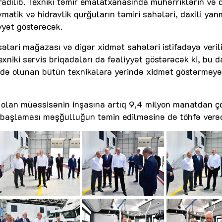
dılıb. Texniki təmir emalatxanasında mühərriklərin və 
vmatik və hidravlik qurğuların təmiri sahələri, daxili ya
yyət göstərəcək.
ləri mağazası və digər xidmət sahələri istifadəyə verili
niki servis briqadaları da fəaliyyət göstərəcək ki, bu d
fadə olunan bütün texnikalara yerində xidmət göstərməy
 olan müəssisənin inşasına artıq 9,4 milyon manatdan ç
ətə başlaması məşğulluğun təmin edilməsinə də töhfə verə