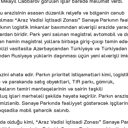
ri Mikayıl Cabbarov görülən işlər barədə məlumat verdi.
 ərazisinin əsasən düzənlik relyefə və bölgənin cənub
olması “Araz Vadisi İqtisadi Zonası” Sənaye Parkının fəal
rkının logistik imkanlar baxımından əlverişli ərazidə yara
ərdən biridir. Park yeni salınan magistral avtomobil və d
dən həmin magistral yollara birbaşa giriş-çıxışı təmin edə
hlizi vasitəsilə Azərbaycandan Türkiyəyə və Türkiyədən
dən Rusiyaya yüklərin daşınması üçün yeni əlverişli im
ini əhatə edir. Parkın prioritet istiqamətləri kimi, logist
 və pərakəndə satış obyektləri, TIR parkı, gömrük,
ların təmiri məntəqələrinin və sairin təşkili
q işləri mərhələli şəkildə həyata keçirilir. Parkın ərazi
mizlənib. Sənaye Parkında fəaliyyət göstərəcək işçilərin
əqsədilə mobil şəhərcik salınıb.
a olduğu kimi, “Araz Vadisi İqtisadi Zonası” Sənaye Pa