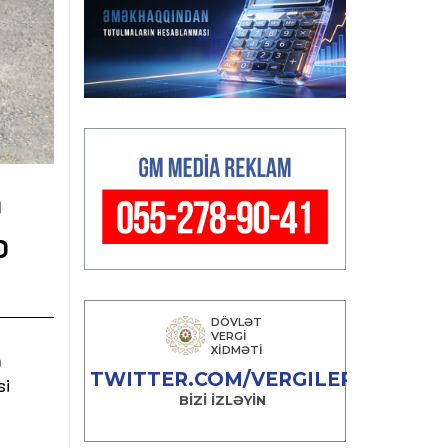
a
b
a
si