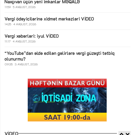
Naxçıvan üçün yeni imkanlar
MƏQALƏ
11:59
5 AVQUST, 2026
Vergi ödəyicilərinə xidmət mərkəzləri
VİDEO
14:25
4 AVQUST, 2026
Vergi xəbərləri: iyul
VİDEO
11:17
4 AVQUST, 2026
“YouTube”dan əldə edilən gəlirlərə vergi güzəşti tətbiq
olunurmu?
09:35
3 AVQUST, 2026
VIDEO