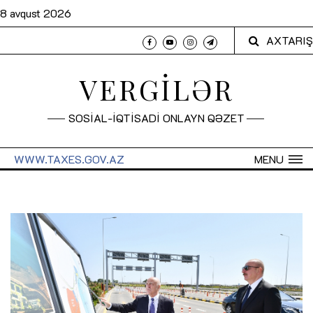
8 avqust 2026
AXTARIŞ
VERGİLƏR
SOSİAL-İQTİSADİ ONLAYN QƏZET
WWW.TAXES.GOV.AZ
MENU