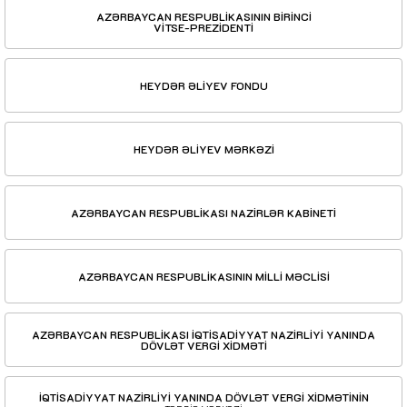
AZƏRBAYCAN RESPUBLİKASININ BİRİNCİ
VİTSE-PREZİDENTİ
HEYDƏR ƏLİYEV FONDU
HEYDƏR ƏLİYEV MƏRKƏZİ
AZƏRBAYCAN RESPUBLİKASI NAZİRLƏR KABİNETİ
AZƏRBAYCAN RESPUBLİKASININ MİLLİ MƏCLİSİ
AZƏRBAYCAN RESPUBLİKASI İQTİSADİYYAT NAZİRLİYİ YANINDA
DÖVLƏT VERGİ XİDMƏTİ
İQTİSADİYYAT NAZİRLİYİ YANINDA DÖVLƏT VERGİ XİDMƏTİNİN