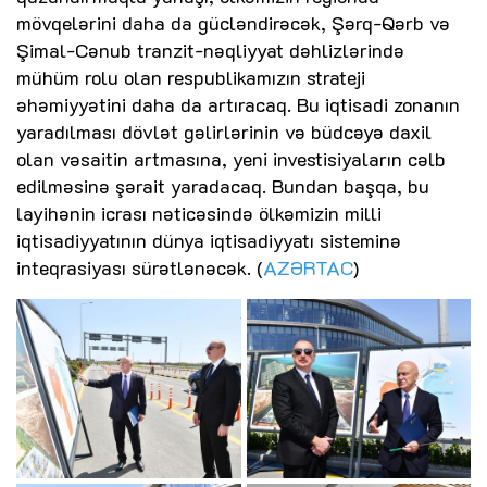
mövqelərini daha da gücləndirəcək, Şərq-Qərb və
Şimal-Cənub tranzit-nəqliyyat dəhlizlərində
mühüm rolu olan respublikamızın strateji
əhəmiyyətini daha da artıracaq. Bu iqtisadi zonanın
yaradılması dövlət gəlirlərinin və büdcəyə daxil
olan vəsaitin artmasına, yeni investisiyaların cəlb
edilməsinə şərait yaradacaq. Bundan başqa, bu
layihənin icrası nəticəsində ölkəmizin milli
iqtisadiyyatının dünya iqtisadiyyatı sisteminə
inteqrasiyası sürətlənəcək. (
AZƏRTAC
)