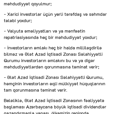
məhdudiyyət qoyulmur;
- Xarici investorlar üçün yerli tərəfdaş və səhmdar
tələbi yoxdur;
- Valyuta əməliyyatları və ya mənfəətin
repatriasiyasında heç bir məhdudiyyət yoxdur;
- İnvestorların əmlakı heç bir halda milliləşdirilə
bilməz və Ələt Azad İqtisadi Zonası Səlahiyyətli
Qurumu investorların əmlakını bu və ya digər
məhdudiyyətlərdən qorunmasına təminat verir;
- Ələt Azad İqtisadi Zonası Səlahiyyətli Qurumu,
həmçinin investorların əqli mülkiyyət hüquqlarının
tam qorunmasına təminat verir.
Beləliklə, Ələt Azad İqtisadi Zonasının fəaliyyətə
başlaması Azərbaycana böyük iqtisadi dividendlər
qazandırmaqla yanaşı, ölkəmizin regionda