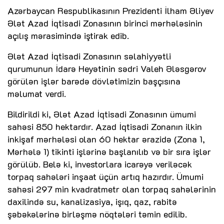
Azərbaycan Respublikasının Prezidenti İlham Əliyev
Ələt Azad İqtisadi Zonasının birinci mərhələsinin
açılış mərasimində iştirak edib.
Ələt Azad İqtisadi Zonasının səlahiyyətli
qurumunun İdarə Heyətinin sədri Valeh Ələsgərov
görülən işlər barədə dövlətimizin başçısına
məlumat verdi.
Bildirildi ki, Ələt Azad İqtisadi Zonasının ümumi
sahəsi 850 hektardır. Azad İqtisadi Zonanın ilkin
inkişaf mərhələsi olan 60 hektar ərazidə (Zona 1,
Mərhələ 1) tikinti işlərinə başlanılıb və bir sıra işlər
görülüb. Belə ki, investorlara icarəyə veriləcək
torpaq sahələri inşaat üçün artıq hazırdır. Ümumi
sahəsi 297 min kvadratmetr olan torpaq sahələrinin
daxilində su, kanalizasiya, işıq, qaz, rabitə
şəbəkələrinə birləşmə nöqtələri təmin edilib.