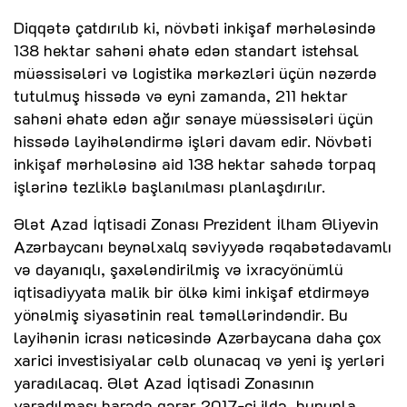
Diqqətə çatdırılıb ki, növbəti inkişaf mərhələsində
138 hektar sahəni əhatə edən standart istehsal
müəssisələri və logistika mərkəzləri üçün nəzərdə
tutulmuş hissədə və eyni zamanda, 211 hektar
sahəni əhatə edən ağır sənaye müəssisələri üçün
hissədə layihələndirmə işləri davam edir. Növbəti
inkişaf mərhələsinə aid 138 hektar sahədə torpaq
işlərinə tezliklə başlanılması planlaşdırılır.
Ələt Azad İqtisadi Zonası Prezident İlham Əliyevin
Azərbaycanı beynəlxalq səviyyədə rəqabətədavamlı
və dayanıqlı, şaxələndirilmiş və ixracyönümlü
iqtisadiyyata malik bir ölkə kimi inkişaf etdirməyə
yönəlmiş siyasətinin real təməllərindəndir. Bu
layihənin icrası nəticəsində Azərbaycana daha çox
xarici investisiyalar cəlb olunacaq və yeni iş yerləri
yaradılacaq. Ələt Azad İqtisadi Zonasının
yaradılması barədə qərar 2017-ci ildə, bununla