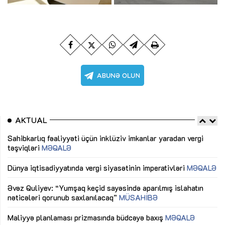
AKTUAL
Sahibkarlıq fəaliyyəti üçün inklüziv imkanlar yaradan vergi
“D
təşviqləri
MƏQALƏ
fə
lıq
Dünya iqtisadiyyatında vergi siyasətinin imperativləri
MƏQALƏ
Ni
mü
Əvəz Quliyev: “Yumşaq keçid sayəsində aparılmış islahatın
nəticələri qorunub saxlanılacaq”
MÜSAHİBƏ
Ay
ya
M
Maliyyə planlaması prizmasında büdcəyə baxış
MƏQALƏ