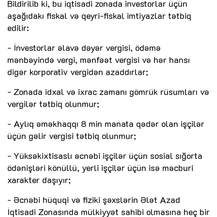
Bildirilib ki, bu iqtisadi zonada investorlar üçün
aşağıdakı fiskal və qeyri-fiskal imtiyazlar tətbiq
edilir:
- İnvestorlar əlavə dəyər vergisi, ödəmə
mənbəyində vergi, mənfəət vergisi və hər hansı
digər korporativ vergidən azaddırlar;
- Zonada idxal və ixrac zamanı gömrük rüsumları və
vergilər tətbiq olunmur;
- Aylıq əməkhaqqı 8 min manata qədər olan işçilər
üçün gəlir vergisi tətbiq olunmur;
- Yüksəkixtisaslı əcnəbi işçilər üçün sosial sığorta
ödənişləri könüllü, yerli işçilər üçün isə məcburi
xarakter daşıyır;
- Əcnəbi hüquqi və fiziki şəxslərin Ələt Azad
İqtisadi Zonasında mülkiyyət sahibi olmasına heç bir