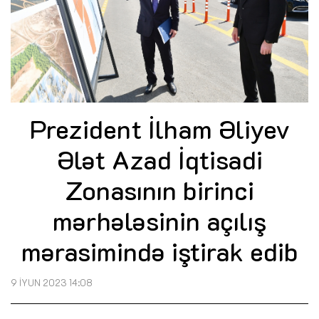
Prezident İlham Əliyev
Ələt Azad İqtisadi
Zonasının birinci
mərhələsinin açılış
mərasimində iştirak edib
9 İYUN 2023 14:08