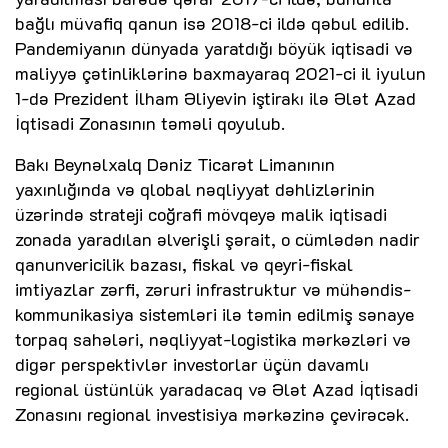
bağlı müvafiq qanun isə 2018-ci ildə qəbul edilib.
Pandemiyanın dünyada yaratdığı böyük iqtisadi və
maliyyə çətinliklərinə baxmayaraq 2021-ci il iyulun
1-də Prezident İlham Əliyevin iştirakı ilə Ələt Azad
İqtisadi Zonasının təməli qoyulub.
Bakı Beynəlxalq Dəniz Ticarət Limanının
yaxınlığında və qlobal nəqliyyat dəhlizlərinin
üzərində strateji coğrafi mövqeyə malik iqtisadi
zonada yaradılan əlverişli şərait, o cümlədən nadir
qanunvericilik bazası, fiskal və qeyri-fiskal
imtiyazlar zərfi, zəruri infrastruktur və mühəndis-
kommunikasiya sistemləri ilə təmin edilmiş sənaye
torpaq sahələri, nəqliyyat-logistika mərkəzləri və
digər perspektivlər investorlar üçün davamlı
regional üstünlük yaradacaq və Ələt Azad İqtisadi
Zonasını regional investisiya mərkəzinə çevirəcək.