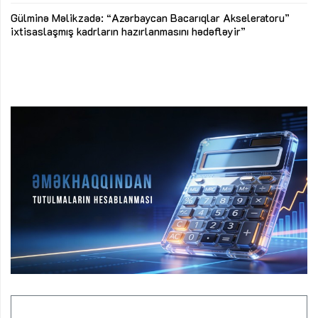
Az
Gülminə Məlikzadə: “Azərbaycan Bacarıqlar Akseleratoru”
ke
ixtisaslaşmış kadrların hazırlanmasını hədəfləyir”
Ay
su