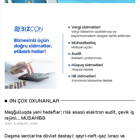
ƏN ÇOX OXUNANLAR
Məşğulluqda yeni hədəflər: risk əsaslı elektron audit, çevik iş
rejimi...
MÜSAHİBƏ
12:54
6 AVQUST, 2026
Daşıma xərclərinə dövlət dəstəyi: qeyri-neft-qaz ixracı və