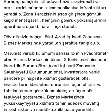
Burada, həmçinin istifadəyə hazır ərazi-daxili və
ərazi-xarici mühəndis-kommunikasiya infrastrukturu
yaradılıb. Zona 1 ərazisinin əsas girişində gömrük-
keçid məntəqələri, həmçinin gömrük yoxlanışlarının
aparılması üçün binalar inşa olunub.
Dövlətimizin başçısı Ələt Azad İqtisadi Zonasının
Biznes Mərkəzində yaradılan şəraitlə tanış olub.
Məlumat verilib ki, ümumi sahəsi 16 min kvadratmetr
olan Biznes Mərkəzinin binası 3 funksional hissədən
ibarətdir. Burada Ələt Azad İqtisadi Zonasının
Səlahiyyətli Qurumunun ofisi, investorlara vahid
pəncərə prinsipi ilə xidmət göstərəcək ofis,
investorların idarəetmə qurumları üçün ofislər və
təhkim olunan gömrük əməkdaşları üçün ofis
fəaliyyət göstərəcək. Biznes Mərkəzində
yüksəkkeyfiyyətli xidməti təmin edəcək müvafiq
infrastruktur və maddi-texniki baza yaradılıb.