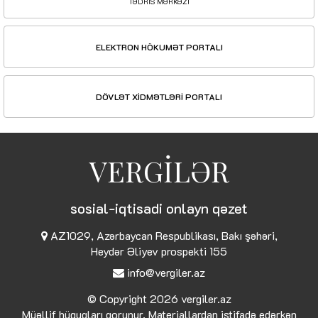
TƏDRİS MƏRKƏZİ
ELEKTRON HÖKUMƏT PORTALI
DÖVLƏT XİDMƏTLƏRİ PORTALI
VERGİLƏR
sosial-iqtisadi onlayn qəzet
AZ1029, Azərbaycan Respublikası, Bakı şəhəri,
Heydər Əliyev prospekti 155
info@vergiler.az
© Copyright 2026
vergiler.az
Müəllif hüquqları qorunur. Materiallardan istifadə edərkən