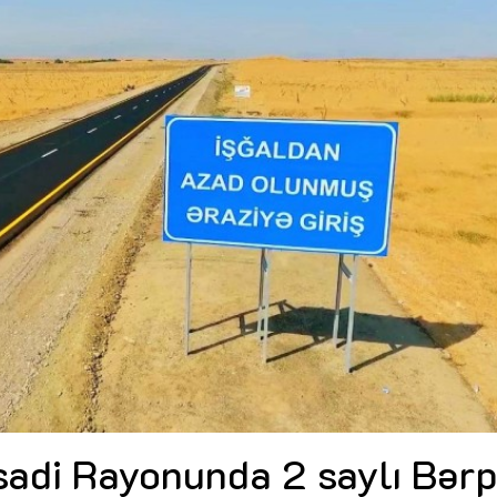
Dünya iqtisadiyyatında vergi
Nicat İmanov: "Vergi qanunv
siyasətinin imperativləri
MƏQALƏ
dəyişikliklər sahibkarlıq m
yaxşılaşdırılmasına xidmət 
MÜSAHİBƏ
Əvəz Quliyev: “Yumşaq keçid
sayəsində aparılmış islahatın nəticələri
qorunub saxlanılacaq”
MÜSAHİBƏ
Aytən Kərimova: “Məqsədi
inklüziv iş mühiti yaratmaq
öyrənən komanda formalaş
Maliyyə planlaması prizmasında
MÜSAHİBƏ
büdcəyə baxış
MƏQALƏ
Azərbaycanda dövlət-özəl 
Gülminə Məlikzadə: “Azərbaycan
çərçivəsində həyata keçirilə
Bacarıqlar Akseleratoru” ixtisaslaşmış
layihə
VİDEO
kadrların hazırlanmasını hədəfləyir”
Aydın Hüseynov: “Əsrin mü
Azərbaycanın iqtisadi suve
təmin edən əsas dayaqlard
MÜSAHİBƏ
sadi Rayonunda 2 saylı Bərp