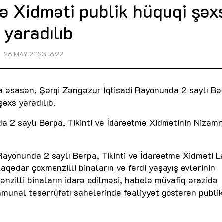
mə Xidməti publik hüquqi şəx
yaradılıb
26 MAY 2023 16:22
na əsasən, Şərqi Zəngəzur İqtisadi Rayonunda 2 saylı Bə
şəxs yaradılıb.
a 2 saylı Bərpa, Tikinti və İdarəetmə Xidmətinin Nizam
 Rayonunda 2 saylı Bərpa, Tikinti və İdarəetmə Xidməti L
laqədar çoxmənzilli binaların və fərdi yaşayış evlərinin
xmənzilli binaların idarə edilməsi, habelə müvafiq ərazidə
munal təsərrüfatı sahələrində fəaliyyət göstərən publi