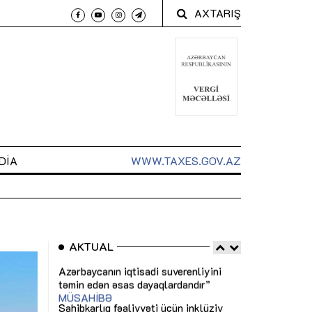
AXTARIŞ
DIA
WWW.TAXES.GOV.AZ
AKTUAL
 arxasında
Sahibkarlıq fəaliyyəti üçün inklüziv
“Düzgün kommun
t dayanır”
imkanlar yaradan vergi təşviqləri
real iş və siste
MƏQALƏ
MÜSAHİBƏ