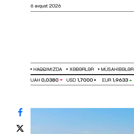
6 avqust 2026
HAQQIMIZDA
XƏBƏRLƏR
MÜSAHIBƏLƏR
EL
0,6486
UAH
0,0380
USD
1,7000
EUR
1,9633