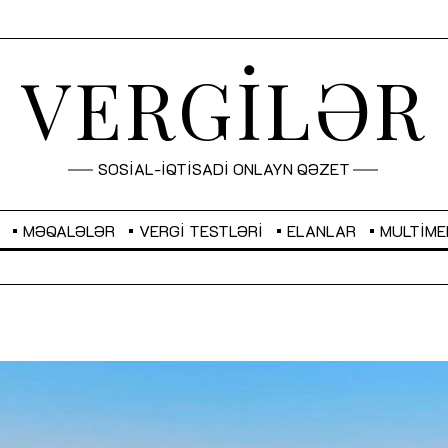
VERGİLƏR
SOSİAL-İQTİSADİ ONLAYN QƏZET
MƏQALƏLƏR
VERGI TESTLƏRI
ELANLAR
MULTIME
GBP
2,2882
RUB
2,1023
Sahibkarlıq fəaliyyəti üçün inklüziv
“Düzgün kommunikasiyanın
imkanlar yaradan vergi təşviqləri
real iş və sistemli fəaliyyə
MƏQALƏ
MÜSAHİBƏ