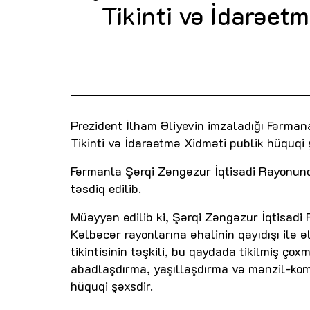
Tikinti və İdarəet
Prezident İlham Əliyevin imzaladığı Fərma
Tikinti və İdarəetmə Xidməti publik hüquqi 
Fərmanla Şərqi Zəngəzur İqtisadi Rayonund
təsdiq edilib.
Müəyyən edilib ki, Şərqi Zəngəzur İqtisadi
Kəlbəcər rayonlarına əhalinin qayıdışı ilə ə
tikintisinin təşkili, bu qaydada tikilmiş ço
abadlaşdırma, yaşıllaşdırma və mənzil-kom
hüquqi şəxsdir.