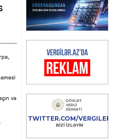
s
rpa,
naməsi
açın və
k