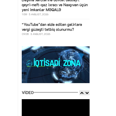
qeyri-neft-qaz ixracı və Naxçıvan üçün
yeni imkanlar
MƏQALƏ
11:59
5 AVQUST, 2026
“YouTube”dan əldə edilən gəlirlərə
vergi güzəşti tətbiq olunurmu?
09:35
3 AVQUST, 2026
VIDEO