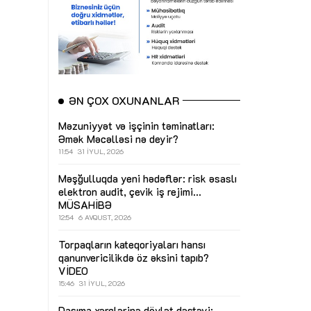
ƏN ÇOX OXUNANLAR
Məzuniyyət və işçinin təminatları:
Əmək Məcəlləsi nə deyir?
11:54
31 İYUL, 2026
Məşğulluqda yeni hədəflər: risk əsaslı
elektron audit, çevik iş rejimi...
MÜSAHİBƏ
12:54
6 AVQUST, 2026
Torpaqların kateqoriyaları hansı
qanunvericilikdə öz əksini tapıb?
VİDEO
15:46
31 İYUL, 2026
Daşıma xərclərinə dövlət dəstəyi: