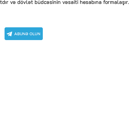
r və dövlət büdcəsinin vəsaiti hesabına formalaşır.