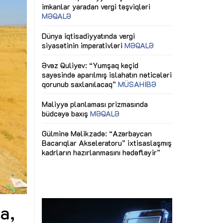
ericiliyinə
Dünya iqtisadiyyatında vergi
Nicat İmanov: "
ühitinin
siyasətinin imperativləri
MƏQALƏ
dəyişikliklər s
edir"
yaxşılaşdırılma
MÜSAHİBƏ
Əvəz Quliyev: “Yumşaq keçid
sayəsində aparılmış islahatın nəticələri
miz daha
qorunub saxlanılacaq”
MÜSAHİBƏ
Aytən Kərimov
, çevik və
inklüziv iş müh
dırmaqdır”
öyrənən komand
Maliyyə planlaması prizmasında
MÜSAHİBƏ
büdcəyə baxış
MƏQALƏ
tərəfdaşlığı
Azərbaycanda d
Gülminə Məlikzadə: “Azərbaycan
n ilk pilot
çərçivəsində hə
Bacarıqlar Akseleratoru” ixtisaslaşmış
layihə
VİDEO
kadrların hazırlanmasını hədəfləyir”
qaviləsi”
Aydın Hüseynov
renliyini
Azərbaycanın iq
andır”
təmin edən əsa
MÜSAHİBƏ
a,