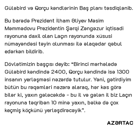
Güləbird və Qorçu kəndlərinin Baş planı təsdiqlənib.
Bu barədə Prezident İlham Əliyev Məsim
Məmmədovu Prezidentin Şərqi Zəngəzur iqtisadi
rayonuna daxil olan Laçın rayonunda xüsusi
nümayəndəsi təyin olunması ilə əlaqədar qəbul
edərkən bildirib.
Dövlətimizin başçısı deyib: “Birinci mərhələdə
Güləbird kəndində 2400, Qorçu kəndində isə 1300
insanın yerləşməsi nəzərdə tutulur. Yəni, gətirdiyim
bütün bu rəqəmləri nəzərə alaraq, hər kəs görə
bilər ki, yaxın gələcəkdə - bu il və gələn il biz Laçın
rayonuna təqribən 10 minə yaxın, bəlkə də çox
keçmiş köçkünü yerləşdirəcəyik”.
AZƏRTAC