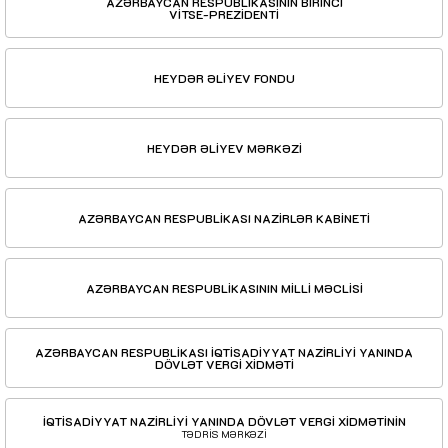
AZƏRBAYCAN RESPUBLİKASININ BİRİNCİ
VİTSE-PREZİDENTİ
HEYDƏR ƏLİYEV FONDU
HEYDƏR ƏLİYEV MƏRKƏZİ
AZƏRBAYCAN RESPUBLİKASI NAZİRLƏR KABİNETİ
AZƏRBAYCAN RESPUBLİKASININ MİLLİ MƏCLİSİ
AZƏRBAYCAN RESPUBLİKASI İQTİSADİYYAT NAZİRLİYİ YANINDA
DÖVLƏT VERGİ XİDMƏTİ
İQTİSADİYYAT NAZİRLİYİ YANINDA DÖVLƏT VERGİ XİDMƏTİNİN
TƏDRİS MƏRKƏZİ