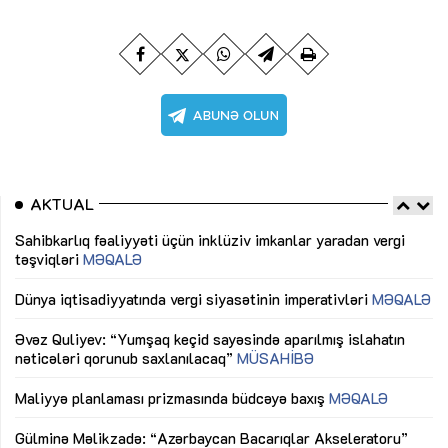
AKTUAL
Sahibkarlıq fəaliyyəti üçün inklüziv imkanlar yaradan vergi
“D
təşviqləri
MƏQALƏ
fə
lıq
Dünya iqtisadiyyatında vergi siyasətinin imperativləri
MƏQALƏ
Ni
mü
Əvəz Quliyev: “Yumşaq keçid sayəsində aparılmış islahatın
nəticələri qorunub saxlanılacaq”
MÜSAHİBƏ
Ay
ya
M
Maliyyə planlaması prizmasında büdcəyə baxış
MƏQALƏ
Az
Gülminə Məlikzadə: “Azərbaycan Bacarıqlar Akseleratoru”