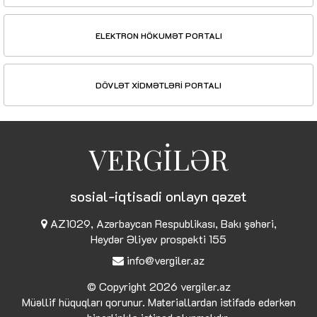
ELEKTRON HÖKUMƏT PORTALI
DÖVLƏT XİDMƏTLƏRİ PORTALI
VERGİLƏR
sosial-iqtisadi onlayn qəzet
AZ1029, Azərbaycan Respublikası, Bakı şəhəri,
Heydər Əliyev prospekti 155
info@vergiler.az
© Copyright 2026
vergiler.az
Müəllif hüquqları qorunur. Materiallardan istifadə edərkən