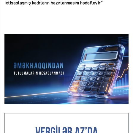
ke
ixtisaslaşmış kadrların hazırlanmasını hədəfləyir”
Ay
su