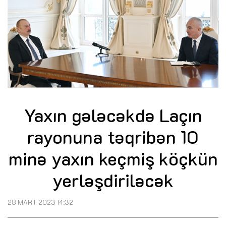
Yaxın gələcəkdə Laçın
rayonuna təqribən 10
minə yaxın keçmiş köçkün
yerləşdiriləcək
28 MART 2023 14:32