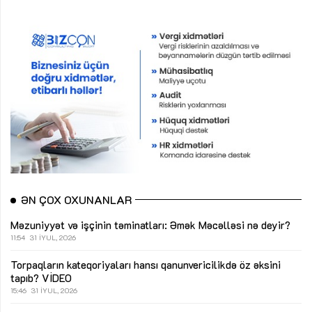
ƏN ÇOX OXUNANLAR
Məzuniyyət və işçinin təminatları: Əmək Məcəlləsi nə deyir?
11:54
31 İYUL, 2026
Torpaqların kateqoriyaları hansı qanunvericilikdə öz əksini
tapıb?
VİDEO
15:46
31 İYUL, 2026