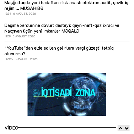
Məşğulluqda yeni hədəflər: risk əsaslı elektron audit, çevik iş
rejimi...
MÜSAHİBƏ
12:54
6 AVQUST, 2026
Daşıma xərclərinə dövlət dəstəyi: qeyri-neft-qaz ixracı və
Naxçıvan üçün yeni imkanlar
MƏQALƏ
11:59
5 AVQUST, 2026
“YouTube”dan əldə edilən gəlirlərə vergi güzəşti tətbiq
olunurmu?
09:35
3 AVQUST, 2026
VIDEO