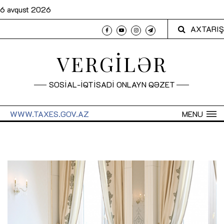
6 avqust 2026
AXTARIŞ
VERGİLƏR
SOSİAL-İQTİSADİ ONLAYN QƏZET
WWW.TAXES.GOV.AZ
MENU