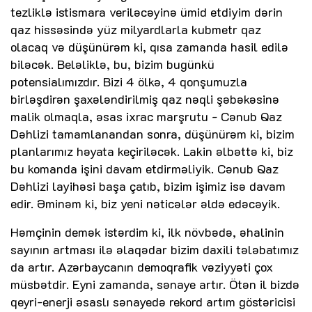
tezliklə istismara veriləcəyinə ümid etdiyim dərin
qaz hissəsində yüz milyardlarla kubmetr qaz
olacaq və düşünürəm ki, qısa zamanda hasil edilə
biləcək. Beləliklə, bu, bizim bugünkü
potensialımızdır. Bizi 4 ölkə, 4 qonşumuzla
birləşdirən şaxələndirilmiş qaz nəqli şəbəkəsinə
malik olmaqla, əsas ixrac marşrutu - Cənub Qaz
Dəhlizi tamamlanandan sonra, düşünürəm ki, bizim
planlarımız həyata keçiriləcək. Lakin əlbəttə ki, biz
bu komanda işini davam etdirməliyik. Cənub Qaz
Dəhlizi layihəsi başa çatıb, bizim işimiz isə davam
edir. Əminəm ki, biz yeni nəticələr əldə edəcəyik.
Həmçinin demək istərdim ki, ilk növbədə, əhalinin
sayının artması ilə əlaqədar bizim daxili tələbatımız
da artır. Azərbaycanın demoqrafik vəziyyəti çox
müsbətdir. Eyni zamanda, sənaye artır. Ötən il bizdə
qeyri-enerji əsaslı sənayedə rekord artım göstəricisi