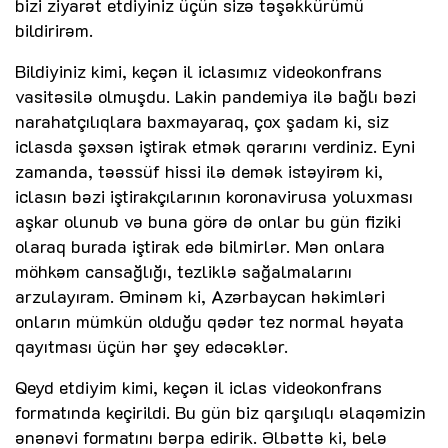
bizi ziyarət etdiyiniz üçün sizə təşəkkürümü
bildirirəm.
Bildiyiniz kimi, keçən il iclasımız videokonfrans
vasitəsilə olmuşdu. Lakin pandemiya ilə bağlı bəzi
narahatçılıqlara baxmayaraq, çox şadam ki, siz
iclasda şəxsən iştirak etmək qərarını verdiniz. Eyni
zamanda, təəssüf hissi ilə demək istəyirəm ki,
iclasın bəzi iştirakçılarının koronavirusa yoluxması
aşkar olunub və buna görə də onlar bu gün fiziki
olaraq burada iştirak edə bilmirlər. Mən onlara
möhkəm cansağlığı, tezliklə sağalmalarını
arzulayıram. Əminəm ki, Azərbaycan həkimləri
onların mümkün olduğu qədər tez normal həyata
qayıtması üçün hər şey edəcəklər.
Qeyd etdiyim kimi, keçən il iclas videokonfrans
formatında keçirildi. Bu gün biz qarşılıqlı əlaqəmizin
ənənəvi formatını bərpa edirik. Əlbəttə ki, belə