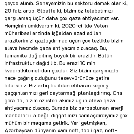
qeydə alınıb. Sənayemizin bu sektoru demək olar ki,
20 faiz artıb. Əlbəttə ki, bizim öz tələbatımızı
qarşılamaq üçün daha çox qaza ehtiyacımız var.
Həmçinin ümidvaram ki, 2020-ci ildə Vətən
müharibəsi ərzində işğaldan azad edilən
ərazilərimizi qazlaşdırmaq üçün çox tezliklə bizim
əlavə həcmdə qaza ehtiyacımız olacaq. Bu,
tamamilə dağıdılmış böyük bir ərazidir. Bütün
infrastruktur dağıdılıb. Bu ərazi 10 min
kvadratkilometrdən çoxdur. Siz bizim qarşımızda
necə çağırış olduğunu təsəvvürünüzə gətirə
bilərsiniz. Biz artıq bu ildən etibarən keçmiş
qaçqınlarımızı geri qaytarmağı planlaşdırırıq. Ona
görə də, bizim öz istehlakımız üçün əlavə qaza
ehtiyacımız olacaq. Burada biz bərpaolunan enerji
mənbələri ilə bağlı diqqətimizi cəmləşdirdiyimiz çox
mühüm bir məqama gəlirik. Yeri gəlmişkən,
Azərbaycan dünyanın xam neft, təbii qaz, neft-