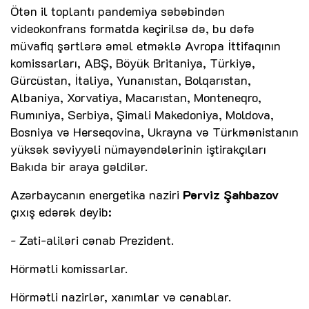
Ötən il toplantı pandemiya səbəbindən
videokonfrans formatda keçirilsə də, bu dəfə
müvafiq şərtlərə əməl etməklə Avropa İttifaqının
komissarları, ABŞ, Böyük Britaniya, Türkiyə,
Gürcüstan, İtaliya, Yunanıstan, Bolqarıstan,
Albaniya, Xorvatiya, Macarıstan, Monteneqro,
Rumıniya, Serbiya, Şimali Makedoniya, Moldova,
Bosniya və Herseqovina, Ukrayna və Türkmənistanın
yüksək səviyyəli nümayəndələrinin iştirakçıları
Bakıda bir araya gəldilər.
Azərbaycanın energetika naziri
Pərviz Şahbazov
çıxış edərək deyib:
- Zati-aliləri cənab Prezident.
Hörmətli komissarlar.
Hörmətli nazirlər, xanımlar və cənablar.