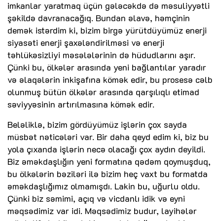
imkanlar yaratmaq üçün gələcəkdə də məsuliyyətli
şəkildə davranacağıq. Bundan əlavə, həmçinin
demək istərdim ki, bizim birgə yürütdüyümüz enerji
siyasəti enerji şaxələndirilməsi və enerji
təhlükəsizliyi məsələlərinin də hüdudlarını aşır.
Çünki bu, ölkələr arasında yeni bağlantılar yaradır
və əlaqələrin inkişafına kömək edir, bu prosesə cəlb
olunmuş bütün ölkələr arasında qarşılıqlı etimad
səviyyəsinin artırılmasına kömək edir.
Beləliklə, bizim gördüyümüz işlərin çox sayda
müsbət nəticələri var. Bir daha qeyd edim ki, biz bu
yola çıxanda işlərin necə olacağı çox aydın deyildi.
Biz əməkdaşlığın yeni formatına qədəm qoymuşduq,
bu ölkələrin bəziləri ilə bizim heç vaxt bu formatda
əməkdaşlığımız olmamışdı. Lakin bu, uğurlu oldu.
Çünki biz səmimi, açıq və vicdanlı idik və eyni
məqsədimiz var idi. Məqsədimiz budur, layihələr