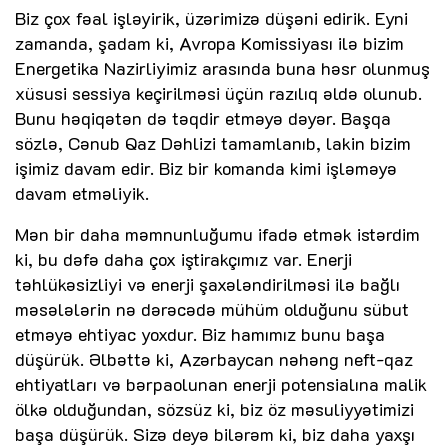
Biz çox fəal işləyirik, üzərimizə düşəni edirik. Eyni
zamanda, şadam ki, Avropa Komissiyası ilə bizim
Energetika Nazirliyimiz arasında buna həsr olunmuş
xüsusi sessiya keçirilməsi üçün razılıq əldə olunub.
Bunu həqiqətən də təqdir etməyə dəyər. Başqa
sözlə, Cənub Qaz Dəhlizi tamamlanıb, lakin bizim
işimiz davam edir. Biz bir komanda kimi işləməyə
davam etməliyik.
Mən bir daha məmnunluğumu ifadə etmək istərdim
ki, bu dəfə daha çox iştirakçımız var. Enerji
təhlükəsizliyi və enerji şaxələndirilməsi ilə bağlı
məsələlərin nə dərəcədə mühüm olduğunu sübut
etməyə ehtiyac yoxdur. Biz hamımız bunu başa
düşürük. Əlbəttə ki, Azərbaycan nəhəng neft-qaz
ehtiyatları və bərpaolunan enerji potensialına malik
ölkə olduğundan, sözsüz ki, biz öz məsuliyyətimizi
başa düşürük. Sizə deyə bilərəm ki, biz daha yaxşı