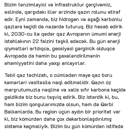
Bizim tənzimləyici və infrastruktur çərçivəmiz,
əslində, qarşıdakı illər ərzində qazın rolunu etiraf
edir. Eyni zamanda, biz hidrogen və aşağı karbonlu
qazlara keçidi də nəzərdə tuturuq. Biz hesab edirik
ki, 2030-cu ilə qədər qaz Avropanın ümumi enerji
istehlakının 22 faizini təşkil edəcək. Bu gün enerji
qiymətləri artdıqca, geosiyasi gərginlik olduqca
Avropada da həmin bu şaxələndirilmənin
əhəmiyyətini daha yaxşı anlayırlar.
Təbii qaz təchizatı, o cümlədən maye qaz boru
kəmərləri vasitəsilə nəql edilməlidir. Qazın öz
marşrutumuzla nəqlinə və xalis sıfır karbona keçidə
gəldikdə biz bunu təşviq edirik. Biz istərdik ki, bu,
həm bizim qonşularımızda olsun, həm də Qərbi
Balkanlarda. Bu region üçün aydın bir prioritet var
ki, biz kömürdən daha çox dekarbonlaşdırılmış
sistemə keçməliyik. Bizim bu gün kömürdən istifadə