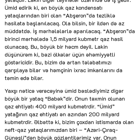
Ümid edirik ki, ən böyük qaz kondensatı
yataqlarından biri olan “Abşeron”da tezliklə
hasilata başlanılacaq. Ola bilsin, bir ildən də az
müddətdə. İş mərhələlərlə aparılacaq. “Abşeron”da
birinci mərhələdə 1,5 milyard kubmetr qaz hasil
olunacaq. Bu, böyük bir həcm deyil. Lakin
düşünürəm ki, bəzi ölkələr üçün əhəmiyyətli
göstəricidir. Bu, bizim də artan tələbatımızı
qarşılaya bilər və həmçinin ixrac imkanlarını da
təmin edə bilər.
Yaxşı nəticə verəcəyinə ümid bəslədiyimiz digər
böyük bir yataq “Babək”dir. Onun təxmin olunan
qaz ehtiyatı 400 milyard kubmetrdir. “Ümid”
yatağının qaz ehtiyatı ən azından 200 milyard
kubmetrdir. Əlbəttə ki, bizim çoxdan istismarda olan
neft-qaz yataqlarımızdan biri – “Azəri-Çıraq-
Günəşli”dən böyük gözləntilərimiz var. Onun