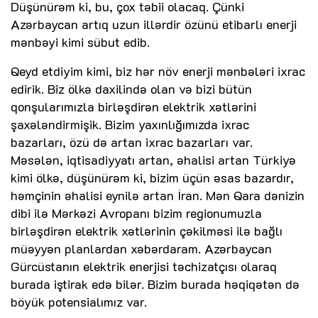
Düşünürəm ki, bu, çox təbii olacaq. Çünki
Azərbaycan artıq uzun illərdir özünü etibarlı enerji
mənbəyi kimi sübut edib.
Qeyd etdiyim kimi, biz hər növ enerji mənbələri ixrac
edirik. Biz ölkə daxilində olan və bizi bütün
qonşularımızla birləşdirən elektrik xətlərini
şaxələndirmişik. Bizim yaxınlığımızda ixrac
bazarları, özü də artan ixrac bazarları var.
Məsələn, iqtisadiyyatı artan, əhalisi artan Türkiyə
kimi ölkə, düşünürəm ki, bizim üçün əsas bazardır,
həmçinin əhalisi eynilə artan İran. Mən Qara dənizin
dibi ilə Mərkəzi Avropanı bizim regionumuzla
birləşdirən elektrik xətlərinin çəkilməsi ilə bağlı
müəyyən planlardan xəbərdaram. Azərbaycan
Gürcüstanın elektrik enerjisi təchizatçısı olaraq
burada iştirak edə bilər. Bizim burada həqiqətən də
böyük potensialımız var.