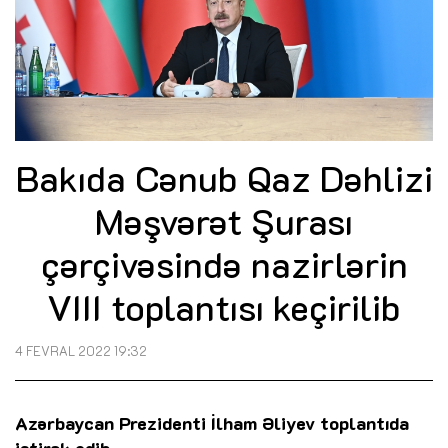
Bakıda Cənub Qaz Dəhlizi
Məşvərət Şurası
çərçivəsində nazirlərin
VIII toplantısı keçirilib
4 FEVRAL 2022 19:32
Azərbaycan Prezidenti İlham Əliyev toplantıda