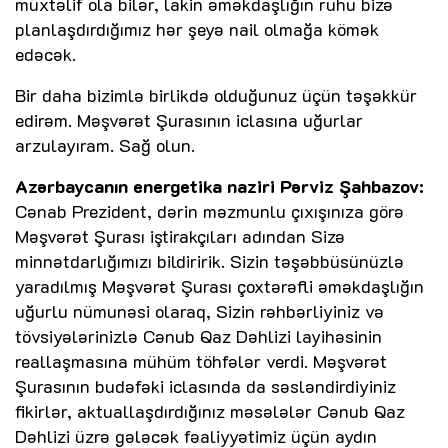
müxtəlif ola bilər, lakin əməkdaşlığın ruhu bizə
planlaşdırdığımız hər şeyə nail olmağa kömək
edəcək.
Bir daha bizimlə birlikdə olduğunuz üçün təşəkkür
edirəm. Məşvərət Şurasının iclasına uğurlar
arzulayıram. Sağ olun.
Azərbaycanın energetika naziri Pərviz Şahbazov:
Cənab Prezident, dərin məzmunlu çıxışınıza görə
Məşvərət Şurası iştirakçıları adından Sizə
minnətdarlığımızı bildiririk. Sizin təşəbbüsünüzlə
yaradılmış Məşvərət Şurası çoxtərəfli əməkdaşlığın
uğurlu nümunəsi olaraq, Sizin rəhbərliyiniz və
tövsiyələrinizlə Cənub Qaz Dəhlizi layihəsinin
reallaşmasına mühüm töhfələr verdi. Məşvərət
Şurasının budəfəki iclasında da səsləndirdiyiniz
fikirlər, aktuallaşdırdığınız məsələlər Cənub Qaz
Dəhlizi üzrə gələcək fəaliyyətimiz üçün aydın