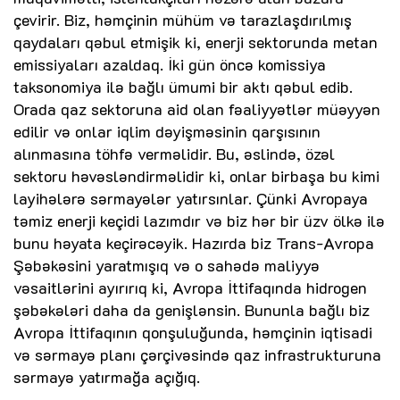
çevirir. Biz, həmçinin mühüm və tarazlaşdırılmış
qaydaları qəbul etmişik ki, enerji sektorunda metan
emissiyaları azaldaq. İki gün öncə komissiya
taksonomiya ilə bağlı ümumi bir aktı qəbul edib.
Orada qaz sektoruna aid olan fəaliyyətlər müəyyən
edilir və onlar iqlim dəyişməsinin qarşısının
alınmasına töhfə verməlidir. Bu, əslində, özəl
sektoru həvəsləndirməlidir ki, onlar birbaşa bu kimi
layihələrə sərmayələr yatırsınlar. Çünki Avropaya
təmiz enerji keçidi lazımdır və biz hər bir üzv ölkə ilə
bunu həyata keçirəcəyik. Hazırda biz Trans-Avropa
Şəbəkəsini yaratmışıq və o sahədə maliyyə
vəsaitlərini ayırırıq ki, Avropa İttifaqında hidrogen
şəbəkələri daha da genişlənsin. Bununla bağlı biz
Avropa İttifaqının qonşuluğunda, həmçinin iqtisadi
və sərmayə planı çərçivəsində qaz infrastrukturuna
sərmayə yatırmağa açığıq.