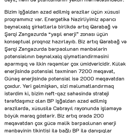
Bizim işğaldan azad edilmiş ərazilər üçün xüsusi
proqramımız var. Energetika Nazirliyimiz aparıcı
beynəlxalq şirkətlərlə birlikdə artıq Qarabağ və
Şərqi Zəngəzurda “yaşıl enerji” zonası üçün
konseptual proqnoz hazırlayıb. Biz artıq Qarabağ və
Şərqi Zəngəzurda bərpaolunan mənbələrin
potensialının beynəlxalq qiymətləndirməsini
aparmışıq və ilkin rəqəmlər çox ümidvericidir. Külək
enerjisində potensial təxminən 7200 meqavat,
Günəş enerjisində potensial isə 2000 meqavatdan
çoxdur. Yeri gəlmişkən, sizi məlumatlandırmaq
istərdim ki, bizim neft-qaz sahəsində strateji
tərəfdaşımız olan BP işğaldan azad edilmiş
ərazilərdə, xüsusilə Cəbrayıl rayonunda işləməyə
böyük maraq göstərir. Biz artıq orada 200
meqavatdan çox gücə malik bərpaolunan enerji
mənbəyinin tikintisi ilə bağlı BP ilə danışıqlar