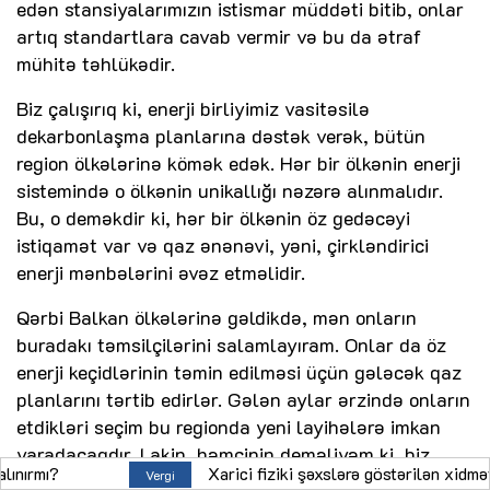
edən stansiyalarımızın istismar müddəti bitib, onlar
artıq standartlara cavab vermir və bu da ətraf
mühitə təhlükədir.
Biz çalışırıq ki, enerji birliyimiz vasitəsilə
dekarbonlaşma planlarına dəstək verək, bütün
region ölkələrinə kömək edək. Hər bir ölkənin enerji
sistemində o ölkənin unikallığı nəzərə alınmalıdır.
Bu, o deməkdir ki, hər bir ölkənin öz gedəcəyi
istiqamət var və qaz ənənəvi, yəni, çirkləndirici
enerji mənbələrini əvəz etməlidir.
Qərbi Balkan ölkələrinə gəldikdə, mən onların
buradakı təmsilçilərini salamlayıram. Onlar da öz
enerji keçidlərinin təmin edilməsi üçün gələcək qaz
planlarını tərtib edirlər. Gələn aylar ərzində onların
etdikləri seçim bu regionda yeni layihələrə imkan
yaradacaqdır. Lakin, həmçinin deməliyəm ki, biz
Xarici fiziki şəxslərə göstərilən xidmətlərə görə
Vergi
regiona dəstək verdiyimiz zaman onların seçimləri