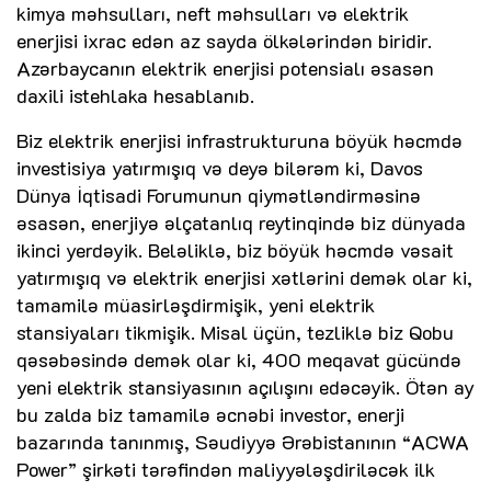
kimya məhsulları, neft məhsulları və elektrik
enerjisi ixrac edən az sayda ölkələrindən biridir.
Azərbaycanın elektrik enerjisi potensialı əsasən
daxili istehlaka hesablanıb.
Biz elektrik enerjisi infrastrukturuna böyük həcmdə
investisiya yatırmışıq və deyə bilərəm ki, Davos
Dünya İqtisadi Forumunun qiymətləndirməsinə
əsasən, enerjiyə əlçatanlıq reytinqində biz dünyada
ikinci yerdəyik. Beləliklə, biz böyük həcmdə vəsait
yatırmışıq və elektrik enerjisi xətlərini demək olar ki,
tamamilə müasirləşdirmişik, yeni elektrik
stansiyaları tikmişik. Misal üçün, tezliklə biz Qobu
qəsəbəsində demək olar ki, 400 meqavat gücündə
yeni elektrik stansiyasının açılışını edəcəyik. Ötən ay
bu zalda biz tamamilə əcnəbi investor, enerji
bazarında tanınmış, Səudiyyə Ərəbistanının “ACWA
Power” şirkəti tərəfindən maliyyələşdiriləcək ilk