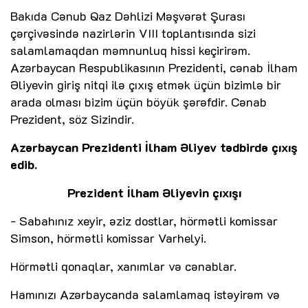
Bakıda Cənub Qaz Dəhlizi Məşvərət Şurası
çərçivəsində nazirlərin VIII toplantısında sizi
salamlamaqdan məmnunluq hissi keçirirəm.
Azərbaycan Respublikasının Prezidenti, cənab İlham
Əliyevin giriş nitqi ilə çıxış etmək üçün bizimlə bir
arada olması bizim üçün böyük şərəfdir. Cənab
Prezident, söz Sizindir.
Azərbaycan Prezidenti İlham Əliyev tədbirdə çıxış
edib.
Prezident İlham Əliyevin çıxışı
- Sabahınız xeyir, əziz dostlar, hörmətli komissar
Simson, hörmətli komissar Varhelyi.
Hörmətli qonaqlar, xanımlar və cənablar.
Hamınızı Azərbaycanda salamlamaq istəyirəm və