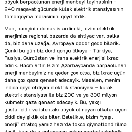
böyük bərpaolunan enerji mənbəyi layihəsinin -
240 meqavat gücündə külək elektrik stansiyasının
təməlqoyma mərasimini qeyd etdik.
Mən, həmçinin demək istərdim ki, bizim elektrik
enerjimizə regional bazarda da ehtiyac var, bəlkə
də, biz daha uzağa, Avropaya qədər gedə bilərik.
Çünki bu gün biz dörd qonşu ölkəyə - Türkiyə,
Rusiya, Gürcüstan və İrana elektrik enerjisi ixrac
edirik. Həcm artır. Bizim Azərbaycanda bərpaolunan
enerji mənbəyimiz nə qədər çox olsa, biz ixrac üçün
daha çox qaza qənaət edəcəyik. Məsələn, mənim
indicə qeyd etdiyim elektrik stansiyası – külək
elektrik stansiyası ilə biz 200 və ya 300 milyon
kubmetr qaza qənaət edəcəyik. Bu, yaxşı
göstəricidir və istehlakı böyük olmayan ölkələr üçün
ciddi dəyişiklik ola bilər. Beləliklə, bizim “yaşıl
enerji” strategiyamız hazırda təkcə qiymətləndirilmə
deyil, həm də planlamanın yekun mərhələsindədir.