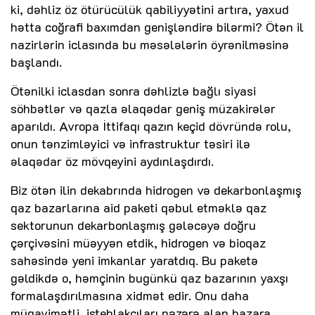
ki, dəhliz öz ötürücülük qabiliyyətini artıra, yaxud
hətta coğrafi baxımdan genişləndirə bilərmi? Ötən il
nazirlərin iclasında bu məsələlərin öyrənilməsinə
başlandı.
Ötənilki iclasdan sonra dəhlizlə bağlı siyasi
söhbətlər və qazla əlaqədar geniş müzakirələr
aparıldı. Avropa İttifaqı qazın keçid dövründə rolu,
onun tənzimləyici və infrastruktur təsiri ilə
əlaqədar öz mövqeyini aydınlaşdırdı.
Biz ötən ilin dekabrında hidrogen və dekarbonlaşmış
qaz bazarlarına aid paketi qəbul etməklə qaz
sektorunun dekarbonlaşmış gələcəyə doğru
çərçivəsini müəyyən etdik, hidrogen və bioqaz
sahəsində yeni imkanlar yaratdıq. Bu paketə
gəldikdə o, həmçinin bugünkü qaz bazarının yaxşı
formalaşdırılmasına xidmət edir. Onu daha
müqavimətli, istehlakçıları nəzərə alan bazara