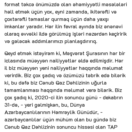
format təkcə önümüzdə olan əhəmiyyətli məsələləri
həll etmək üçün yox, eyni zamanda, ikitərəfli və
çoxtərəfli təmaslar qurmaq üçün daha yaxşı
imkanlar yaradır. Hər ilin fevral ayında biz ənənəvi
olaraq əvvəlki ildə görülmüş işləri nəzərdən keçiririk
və gələcək addımlarımızı planlaşdırırıq.
Qeyd etmək istəyirəm ki, Məşvərət Şurasının hər bir
iclasında müəyyən nailiyyətlər əldə edilmişdir. Hər
il biz müəyyən yeni nailiyyətlər haqqında məlumat
verirdik. Biz çox şadıq və özümüzü təbrik edə bilərik
ki, bu dəfə biz Cənub Qaz Dəhlizinin uğurla
tamamlanması haqqında məlumat verə bilərik. Biz
çox şadıq ki, 2020-ci ilin sonuncu günü - dekabrın
31-də, - yeri gəlmişkən, bu, Dünya
Azərbaycanlılarının Həmrəylik Günüdür, -
azərbaycanlılar üçün mühüm olan bu gündə biz
Cənub Qaz Dəhlizinin sonuncu hissəsi olan TAP