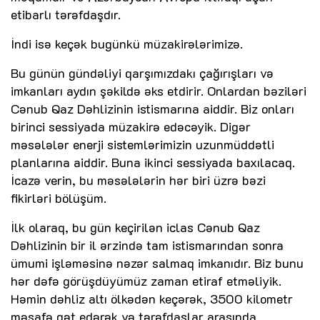
etibarlı tərəfdaşdır.
İndi isə keçək bugünkü müzakirələrimizə.
Bu günün gündəliyi qarşımızdakı çağırışları və
imkanları aydın şəkildə əks etdirir. Onlardan bəziləri
Cənub Qaz Dəhlizinin istismarına aiddir. Biz onları
birinci sessiyada müzakirə edəcəyik. Digər
məsələlər enerji sistemlərimizin uzunmüddətli
planlarına aiddir. Buna ikinci sessiyada baxılacaq.
İcazə verin, bu məsələlərin hər biri üzrə bəzi
fikirləri bölüşüm.
İlk olaraq, bu gün keçirilən iclas Cənub Qaz
Dəhlizinin bir il ərzində tam istismarından sonra
ümumi işləməsinə nəzər salmaq imkanıdır. Biz bunu
hər dəfə görüşdüyümüz zaman etiraf etməliyik.
Həmin dəhliz altı ölkədən keçərək, 3500 kilometr
məsafə qət edərək və tərəfdaşlar arasında