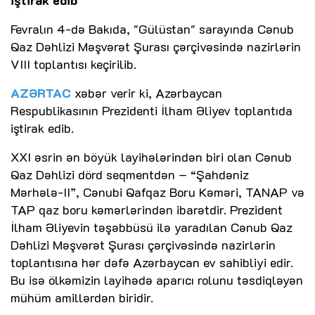
iştirak edib
Fevralın 4-də Bakıda, "Gülüstan" sarayında Cənub
Qaz Dəhlizi Məşvərət Şurası çərçivəsində nazirlərin
VIII toplantısı keçirilib.
AZƏRTAC
xəbər verir ki, Azərbaycan
Respublikasının Prezidenti İlham Əliyev toplantıda
iştirak edib.
XXI əsrin ən böyük layihələrindən biri olan Cənub
Qaz Dəhlizi dörd seqmentdən – “Şahdəniz
Mərhələ-II”, Cənubi Qafqaz Boru Kəməri, TANAP və
TAP qaz boru kəmərlərindən ibarətdir. Prezident
İlham Əliyevin təşəbbüsü ilə yaradılan Cənub Qaz
Dəhlizi Məşvərət Şurası çərçivəsində nazirlərin
toplantısına hər dəfə Azərbaycan ev sahibliyi edir.
Bu isə ölkəmizin layihədə aparıcı rolunu təsdiqləyən
mühüm amillərdən biridir.