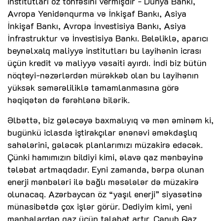
institutları öz töhfəsini vermişdir - Dünya Bankı,
Avropa Yenidənqurma və İnkişaf Bankı, Asiya
İnkişaf Bankı, Avropa İnvestisiya Bankı, Asiya
İnfrastruktur və İnvestisiya Bankı. Beləliklə, aparıcı
beynəlxalq maliyyə institutları bu layihənin icrası
üçün kredit və maliyyə vəsaiti ayırdı. İndi biz bütün
nöqteyi-nəzərlərdən mürəkkəb olan bu layihənın
yüksək səmərəliliklə tamamlanmasına görə
həqiqətən də fərəhlənə bilərik.
Əlbəttə, biz gələcəyə baxmalıyıq və mən əminəm ki,
bugünkü iclasda iştirakçılar ənənəvi əməkdaşlıq
sahələrini, gələcək planlarımızı müzakirə edəcək.
Çünki hamımızın bildiyi kimi, əlavə qaz mənbəyinə
tələbat artmaqdadır. Eyni zamanda, bərpa olunan
enerji mənbələri ilə bağlı məsələlər də müzakirə
olunacaq. Azərbaycan öz “yaşıl enerji” siyasətinə
münasibətdə çox işlər görür. Dediyim kimi, yeni
mənbələrdən qaz üçün tələbat artır. Cənub Qaz