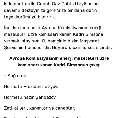
istiqamətlərdir. Cənub Qaz Dəhlizi layihəsinə
davamlı dəstəyinizə görə Sizə bir daha dərin
təşəkkürümüzü bildiririk.
İndi isə mən sözü Avropa Komissiyasının enerji
məsələləri üzrə komissarı xanım Kadri Simsona
vermək istəyirəm. O, həmçinin bizim Məşvərət
Şurasının həmsədridir. Buyurun, xanım, söz sizindir.
Avropa Komissiyasının enerji məsələləri üzrə
komissarı xanım Kadri Simsonun çıxışı
- Sağ olun.
Hörmətli Prezident Əliyev.
Hörmətli nazir Şahbazov.
Zati-aliləri, xanımlar və cənablar.