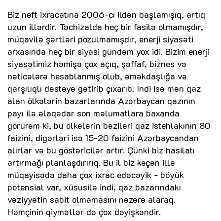
Biz neft ixracatına 2006-cı ildən başlamışıq, artıq
uzun illərdir. Təchizatda heç bir fasilə olmamışdır,
müqavilə şərtləri pozulmamışdır, enerji siyasəti
arxasında heç bir siyasi gündəm yox idi. Bizim enerji
siyasətimiz həmişə çox açıq, şəffaf, biznes və
nəticələrə hesablanmış olub, əməkdaşlığa və
qarşılıqlı dəstəyə gətirib çıxarıb. İndi isə mən qaz
alan ölkələrin bazarlarında Azərbaycan qazının
payı ilə əlaqədar son məlumatlara baxanda
görürəm ki, bu ölkələrin bəziləri qaz istehlakının 80
faizini, digərləri isə 15-20 faizini Azərbaycandan
alırlar və bu göstəricilər artır. Çünki biz hasilatı
artırmağı planlaşdırırıq. Bu il biz keçən illə
müqayisədə daha çox ixrac edəcəyik - böyük
potensial var, xüsusilə indi, qaz bazarındakı
vəziyyətin sabit olmamasını nəzərə alaraq.
Həmçinin qiymətlər də çox dəyişkəndir.