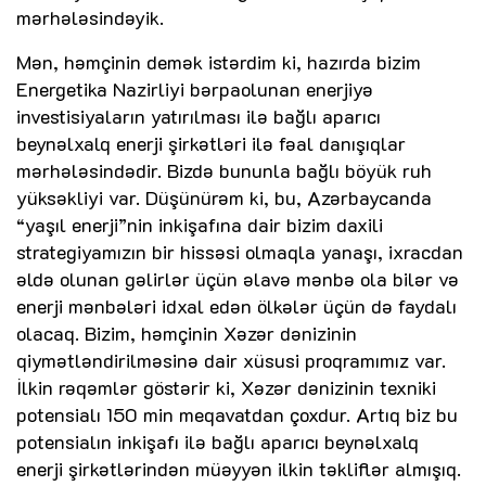
mərhələsindəyik.
Mən, həmçinin demək istərdim ki, hazırda bizim
Energetika Nazirliyi bərpaolunan enerjiyə
investisiyaların yatırılması ilə bağlı aparıcı
beynəlxalq enerji şirkətləri ilə fəal danışıqlar
mərhələsindədir. Bizdə bununla bağlı böyük ruh
yüksəkliyi var. Düşünürəm ki, bu, Azərbaycanda
“yaşıl enerji”nin inkişafına dair bizim daxili
strategiyamızın bir hissəsi olmaqla yanaşı, ixracdan
əldə olunan gəlirlər üçün əlavə mənbə ola bilər və
enerji mənbələri idxal edən ölkələr üçün də faydalı
olacaq. Bizim, həmçinin Xəzər dənizinin
qiymətləndirilməsinə dair xüsusi proqramımız var.
İlkin rəqəmlər göstərir ki, Xəzər dənizinin texniki
potensialı 150 min meqavatdan çoxdur. Artıq biz bu
potensialın inkişafı ilə bağlı aparıcı beynəlxalq
enerji şirkətlərindən müəyyən ilkin təkliflər almışıq.