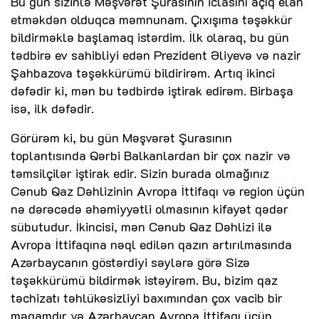
Bu gün sizinlə Məşvərət Şurasının iclasını açıq elan
etməkdən olduqca məmnunam. Çıxışıma təşəkkür
bildirməklə başlamaq istərdim. İlk olaraq, bu gün
tədbirə ev sahibliyi edən Prezident Əliyevə və nazir
Şahbazova təşəkkürümü bildirirəm. Artıq ikinci
dəfədir ki, mən bu tədbirdə iştirak edirəm. Birbaşa
isə, ilk dəfədir.
Görürəm ki, bu gün Məşvərət Şurasının
toplantısında Qərbi Balkanlardan bir çox nazir və
təmsilçilər iştirak edir. Sizin burada olmağınız
Cənub Qaz Dəhlizinin Avropa İttifaqı və region üçün
nə dərəcədə əhəmiyyətli olmasının kifayət qədər
sübutudur. İkincisi, mən Cənub Qaz Dəhlizi ilə
Avropa İttifaqına nəql edilən qazın artırılmasında
Azərbaycanın göstərdiyi səylərə görə Sizə
təşəkkürümü bildirmək istəyirəm. Bu, bizim qaz
təchizatı təhlükəsizliyi baxımından çox vacib bir
məqamdır və Azərbaycan Avropa İttifaqı üçün