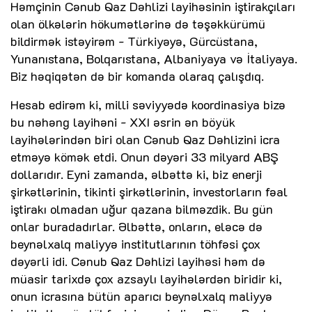
Həmçinin Cənub Qaz Dəhlizi layihəsinin iştirakçıları
olan ölkələrin hökumətlərinə də təşəkkürümü
bildirmək istəyirəm - Türkiyəyə, Gürcüstana,
Yunanıstana, Bolqarıstana, Albaniyaya və İtaliyaya.
Biz həqiqətən də bir komanda olaraq çalışdıq.
Hesab edirəm ki, milli səviyyədə koordinasiya bizə
bu nəhəng layihəni - XXI əsrin ən böyük
layihələrindən biri olan Cənub Qaz Dəhlizini icra
etməyə kömək etdi. Onun dəyəri 33 milyard ABŞ
dollarıdır. Eyni zamanda, əlbəttə ki, biz enerji
şirkətlərinin, tikinti şirkətlərinin, investorların fəal
iştirakı olmadan uğur qazana bilməzdik. Bu gün
onlar buradadırlar. Əlbəttə, onların, eləcə də
beynəlxalq maliyyə institutlarının töhfəsi çox
dəyərli idi. Cənub Qaz Dəhlizi layihəsi həm də
müasir tarixdə çox azsaylı layihələrdən biridir ki,
onun icrasına bütün aparıcı beynəlxalq maliyyə