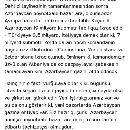
Dəhlizi layihəsinin tamamlanmasından sonra
Azərbaycan beynəlxalq bazarlara, o cümlədən
Avropa bazarlarına ixracı artıra bilib. Keçən il
Azərbaycan 19 milyard kubmetr təbii qaz ixrac edib
- Türkiyəyə 8,5 milyard, İtaliyaya demək olar ki, 7
milyard kubmetr. Yerdə qalan həcm komandanın
başqa üzv ölkələrinə - Gürcüstana, Yunanıstana və
Bolqarıstana ixrac olunub. Əminəm ki, komandamızın
üzvü olan Albaniya da öz qazpaylayıcı şəbəkəsini
tamamlayan kimi Azərbaycan qazını əldə edəcək.
Həmçinin o faktı vurğulaya bilərik ki, bugünkü
iclasda keçən illə müqayisədə daha çox sayda ölkə
və şirkətlər iştirak edir. Yeni iştirakçılarımız var və
bu da onu göstərir ki, yeni bazarlarda Azərbaycan
qazına ehtiyac var. Biz hazırıq, çünki Azərbaycan
həmişə beynəlxalq bazarlara enerji resurslarının
etibarlı təchizatçısı olmuşdur.