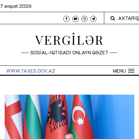
7 avqust 2026
AXTARIŞ
VERGİLƏR
SOSİAL-İQTİSADİ ONLAYN QƏZET
WWW.TAXES.GOV.AZ
MENU