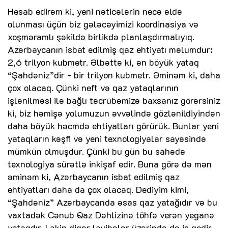
Hesab edirəm ki, yeni nəticələrin necə əldə
olunması üçün biz gələcəyimizi koordinasiya və
xoşməramlı şəkildə birlikdə planlaşdırmalıyıq.
Azərbaycanın isbat edilmiş qaz ehtiyatı məlumdur:
2,6 trilyon kubmetr. Əlbəttə ki, ən böyük yataq
“Şahdəniz”dir - bir trilyon kubmetr. Əminəm ki, daha
çox olacaq. Çünki neft və qaz yataqlarının
işlənilməsi ilə bağlı təcrübəmizə baxsanız görərsiniz
ki, biz həmişə yolumuzun əvvəlində gözlənildiyindən
daha böyük həcmdə ehtiyatları görürük. Bunlar yeni
yataqların kəşfi və yeni texnologiyalar sayəsində
mümkün olmuşdur. Çünki bu gün bu sahədə
texnologiya sürətlə inkişaf edir. Buna görə də mən
əminəm ki, Azərbaycanın isbat edilmiş qaz
ehtiyatları daha da çox olacaq. Dediyim kimi,
“Şahdəniz” Azərbaycanda əsas qaz yatağıdır və bu
vaxtadək Cənub Qaz Dəhlizinə töhfə verən yeganə
yataqdır. Lakin digər layihələr üzərində də iş gedir.