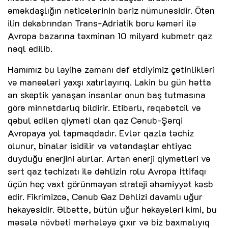
əməkdaşlığın nəticələrinin bariz nümunəsidir. Ötən
ilin dekabrından Trans-Adriatik boru kəməri ilə
Avropa bazarına təxminən 10 milyard kubmetr qaz
nəql edilib.
Hamımız bu layihə zamanı dəf etdiyimiz çətinlikləri
və maneələri yaxşı xatırlayırıq. Lakin bu gün hətta
ən skeptik yanaşan insanlar onun baş tutmasına
görə minnətdarlıq bildirir. Etibarlı, rəqabətcil və
qəbul edilən qiyməti olan qaz Cənub-Şərqi
Avropaya yol tapmaqdadır. Evlər qazla təchiz
olunur, binalar isidilir və vətəndaşlar ehtiyac
duyduğu enerjini alırlar. Artan enerji qiymətləri və
sərt qaz təchizatı ilə dəhlizin rolu Avropa İttifaqı
üçün heç vaxt görünməyən strateji əhəmiyyət kəsb
edir. Fikrimizcə, Cənub Qaz Dəhlizi davamlı uğur
hekayəsidir. Əlbəttə, bütün uğur hekayələri kimi, bu
məsələ növbəti mərhələyə çıxır və biz baxmalıyıq