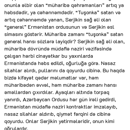
onunla əlbir olan “müharibə qəhrəmanları” artıq ya
həbsdədir, ya cəhənnəmdədir. “Tuşonka” satan və
artıq cəhənnəmdə yanan, Serjikin sağ əli olan
“general” Ermənistan ordusunun və Serjikin əsl
simasını göstərir. Müharibə zamanı “tuşonka” satan
general hansı sözlərə layiqdir? Serjikin sağ əli olan,
müharibə dövründə müdafiə naziri vəzifəsində
çalışan hərbi cinayətkar bu yaxınlarda
Ermənistanda həbs edildi, oğurluğa görə. Nasaz
silahlar alırdı, pullarını da qoyurdu cibinə. Bu haqda
bizdə kifayət qədər məlumatlar var, həm
müharibədən əvvəl, həm müharibə zamanı hansı
əməllərdən çıxırdılar. Ayaqları altında torpaq
yanırdı, Azərbaycan Ordusu hər gün irəli gedirdi,
Ermənistan müdafiə naziri kontraktlar imzalayıb,
nasaz silahlar aldırıb, qiymət fərqini də cibinə
qoyurdu. Onlar Serjikin yetirmələridir, onun kimi
oğrulardır.