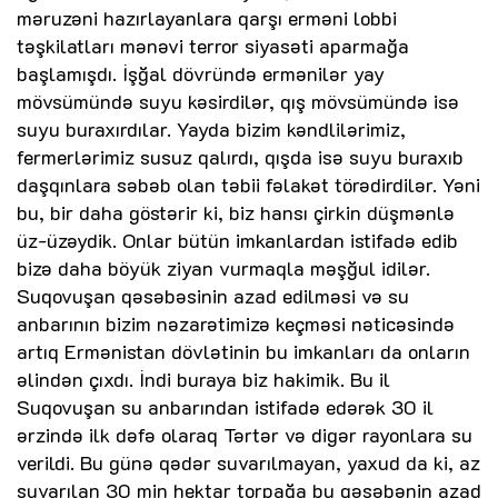
məruzəni hazırlayanlara qarşı erməni lobbi
təşkilatları mənəvi terror siyasəti aparmağa
başlamışdı. İşğal dövründə ermənilər yay
mövsümündə suyu kəsirdilər, qış mövsümündə isə
suyu buraxırdılar. Yayda bizim kəndlilərimiz,
fermerlərimiz susuz qalırdı, qışda isə suyu buraxıb
daşqınlara səbəb olan təbii fəlakət törədirdilər. Yəni
bu, bir daha göstərir ki, biz hansı çirkin düşmənlə
üz-üzəydik. Onlar bütün imkanlardan istifadə edib
bizə daha böyük ziyan vurmaqla məşğul idilər.
Suqovuşan qəsəbəsinin azad edilməsi və su
anbarının bizim nəzarətimizə keçməsi nəticəsində
artıq Ermənistan dövlətinin bu imkanları da onların
əlindən çıxdı. İndi buraya biz hakimik. Bu il
Suqovuşan su anbarından istifadə edərək 30 il
ərzində ilk dəfə olaraq Tərtər və digər rayonlara su
verildi. Bu günə qədər suvarılmayan, yaxud da ki, az
suvarılan 30 min hektar torpağa bu qəsəbənin azad