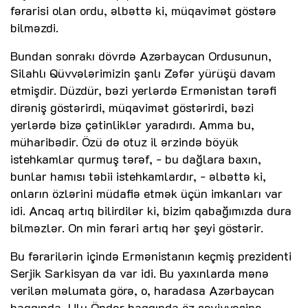
fərarisi olan ordu, əlbəttə ki, müqavimət göstərə
bilməzdi.
Bundan sonrakı dövrdə Azərbaycan Ordusunun,
Silahlı Qüvvələrimizin şanlı Zəfər yürüşü davam
etmişdir. Düzdür, bəzi yerlərdə Ermənistan tərəfi
dirəniş göstərirdi, müqavimət göstərirdi, bəzi
yerlərdə bizə çətinliklər yaradırdı. Amma bu,
müharibədir. Özü də otuz il ərzində böyük
istehkamlar qurmuş tərəf, - bu dağlara baxın,
bunlar hamısı təbii istehkamlardır, - əlbəttə ki,
onların özlərini müdafiə etmək üçün imkanları var
idi. Ancaq artıq bilirdilər ki, bizim qabağımızda dura
bilməzlər. On min fərari artıq hər şeyi göstərir.
Bu fərarilərin içində Ermənistanın keçmiş prezidenti
Serjik Sarkisyan da var idi. Bu yaxınlarda mənə
verilən məlumata görə, o, haradasa Azərbaycan
haqqında, Ulu Öndər haqqında öz səviyyəsinə