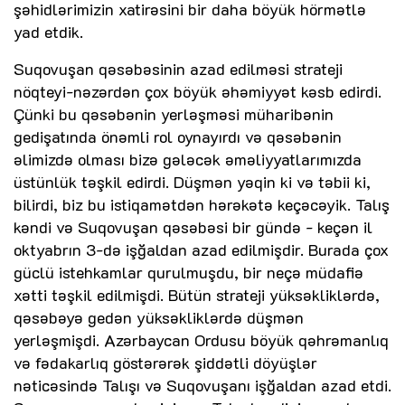
şəhidlərimizin xatirəsini bir daha böyük hörmətlə
yad etdik.
Suqovuşan qəsəbəsinin azad edilməsi strateji
nöqteyi-nəzərdən çox böyük əhəmiyyət kəsb edirdi.
Çünki bu qəsəbənin yerləşməsi müharibənin
gedişatında önəmli rol oynayırdı və qəsəbənin
əlimizdə olması bizə gələcək əməliyyatlarımızda
üstünlük təşkil edirdi. Düşmən yəqin ki və təbii ki,
bilirdi, biz bu istiqamətdən hərəkətə keçəcəyik. Talış
kəndi və Suqovuşan qəsəbəsi bir gündə - keçən il
oktyabrın 3-də işğaldan azad edilmişdir. Burada çox
güclü istehkamlar qurulmuşdu, bir neçə müdafiə
xətti təşkil edilmişdi. Bütün strateji yüksəkliklərdə,
qəsəbəyə gedən yüksəkliklərdə düşmən
yerləşmişdi. Azərbaycan Ordusu böyük qəhrəmanlıq
və fədakarlıq göstərərək şiddətli döyüşlər
nəticəsində Talışı və Suqovuşanı işğaldan azad etdi.