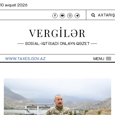
10 avqust 2026
AXTARIŞ
VERGİLƏR
SOSİAL-İQTİSADİ ONLAYN QƏZET
WWW.TAXES.GOV.AZ
MENU