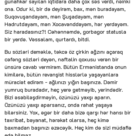
günahkar sayılan iqtidara daha çox səs verdi, nəinki
ona. Odur ki, bir də deyirəm, bax, mən buradayam,
Suqovuşandayam, mən Şuşadayam, mən
Hadrutdayam, mən Xocavənddəyəm, hər yerdəyəm.
Siz haradasınız?! Cəhənnəmdə, gorbagor statusla
bir yerdə. Vəssalam, qurtardı, bitdi.
Bu sözləri deməklə, təkcə öz çirkin ağzını açaraq
cəfəng sözləri deyən, naftalin qoxusu verən bir
ünsürə cavab vermirəm. Bütün Ermənistanda onun
kimilərə, bütün revanşist hisslərlə yaşayanlara
müraciət edirəm - ağlınızı yığın başınıza. Dəmir
yumruq buradadır, heç yerə getməyib, yerindədir.
Bizi əsəbiləşdirməyin, özünüzü yaxşı aparın.
Özünüzü yaxşı aparsanız, onda rahat yaşaya
bilərsiniz. Yox, əgər bir daha bizə qarşı hər hansı bir
təxribat, bəyanat, hərəkət olarsa, heç kimə
baxmadan başınızı əzəcəyik. Heç kim də sizi müdafiə
edə bilməz.