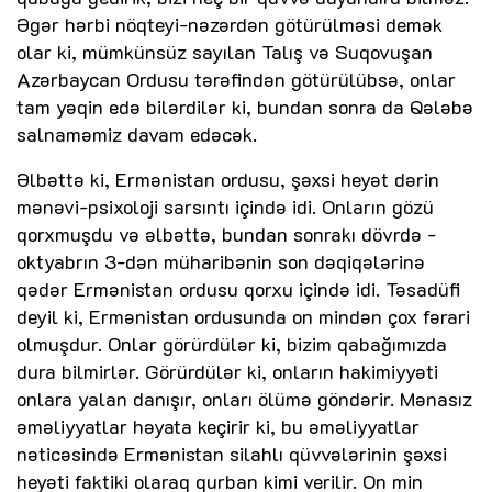
Əgər hərbi nöqteyi-nəzərdən götürülməsi demək
olar ki, mümkünsüz sayılan Talış və Suqovuşan
Azərbaycan Ordusu tərəfindən götürülübsə, onlar
tam yəqin edə bilərdilər ki, bundan sonra da Qələbə
salnaməmiz davam edəcək.
Əlbəttə ki, Ermənistan ordusu, şəxsi heyət dərin
mənəvi-psixoloji sarsıntı içində idi. Onların gözü
qorxmuşdu və əlbəttə, bundan sonrakı dövrdə -
oktyabrın 3-dən müharibənin son dəqiqələrinə
qədər Ermənistan ordusu qorxu içində idi. Təsadüfi
deyil ki, Ermənistan ordusunda on mindən çox fərari
olmuşdur. Onlar görürdülər ki, bizim qabağımızda
dura bilmirlər. Görürdülər ki, onların hakimiyyəti
onlara yalan danışır, onları ölümə göndərir. Mənasız
əməliyyatlar həyata keçirir ki, bu əməliyyatlar
nəticəsində Ermənistan silahlı qüvvələrinin şəxsi
heyəti faktiki olaraq qurban kimi verilir. On min