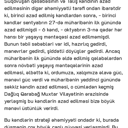
Suqovuşan qəsəbəsinin və Talış kəndinin azad
edilməsinin digər əhəmiyyətli tərəfi ondan ibarətdir
ki, birinci azad edilmiş kəndlərdən sonra, - birinci
kəndlər sentyabrın 27-də müharibənin ilk günündə
azad edilmişdi - 6 kənd, - oktyabrın 3-nə qədər hər
hansı bir yaşayış məntəqəsi azad edilməmişdi.
Bunun təbii səbəbləri var idi, hazırlıq gedirdi,
manevrlər gedirdi, şiddətli döyüşlər gedirdi. Ancaq
müharibənin ilk günündə əldə edilmiş qələbələrdən
sonra növbəti yaşayış məntəqələrinin azad
edilməsi, əlbəttə ki, ordumuza, xalqımıza əlavə güc,
mənəvi güc verdi və müharibənin yeddinci günündə
səkkiz kəndin azad edilməsi, o cümlədən keçmiş
Dağlıq Qarabağ Muxtar Vilayətinin ərazisində
yerləşmiş bu kəndlərin azad edilməsi bizə böyük
mənəvi üstünlük verirdi.
Bu kəndlərin strateji əhəmiyyəti ondadır ki, burada
düşmənin çox böyük canlı qüvvəsi yerləşmişdi. Bu