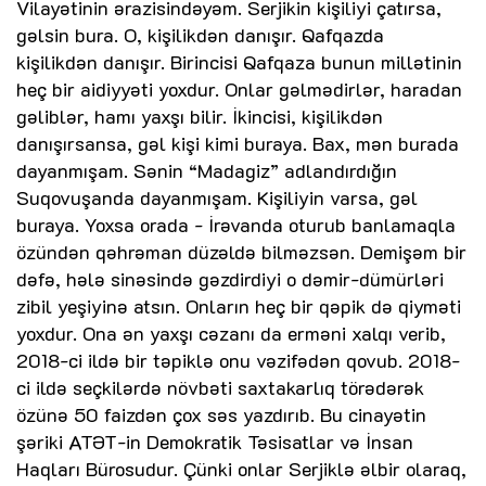
Vilayətinin ərazisindəyəm. Serjikin kişiliyi çatırsa,
gəlsin bura. O, kişilikdən danışır. Qafqazda
kişilikdən danışır. Birincisi Qafqaza bunun millətinin
heç bir aidiyyəti yoxdur. Onlar gəlmədirlər, haradan
gəliblər, hamı yaxşı bilir. İkincisi, kişilikdən
danışırsansa, gəl kişi kimi buraya. Bax, mən burada
dayanmışam. Sənin “Madagiz” adlandırdığın
Suqovuşanda dayanmışam. Kişiliyin varsa, gəl
buraya. Yoxsa orada - İrəvanda oturub banlamaqla
özündən qəhrəman düzəldə bilməzsən. Demişəm bir
dəfə, hələ sinəsində gəzdirdiyi o dəmir-dümürləri
zibil yeşiyinə atsın. Onların heç bir qəpik də qiyməti
yoxdur. Ona ən yaxşı cəzanı da erməni xalqı verib,
2018-ci ildə bir təpiklə onu vəzifədən qovub. 2018-
ci ildə seçkilərdə növbəti saxtakarlıq törədərək
özünə 50 faizdən çox səs yazdırıb. Bu cinayətin
şəriki ATƏT-in Demokratik Təsisatlar və İnsan
Haqları Bürosudur. Çünki onlar Serjiklə əlbir olaraq,