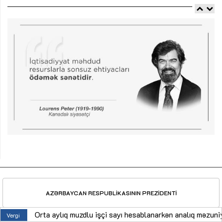
AZƏRBAYCAN RESPUBLİKASININ PREZİDENTİ
Orta aylıq muzdlu işçi sayı hesablanarkən analıq məzuniyyətində ola