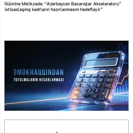
Az
Gülminə Məlikzadə: “Azərbaycan Bacarıqlar Akseleratoru”
ke
ixtisaslaşmış kadrların hazırlanmasını hədəfləyir”
Ay
su