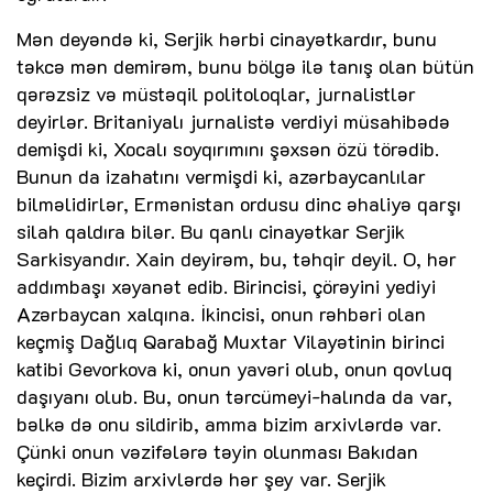
Mən deyəndə ki, Serjik hərbi cinayətkardır, bunu
təkcə mən demirəm, bunu bölgə ilə tanış olan bütün
qərəzsiz və müstəqil politoloqlar, jurnalistlər
deyirlər. Britaniyalı jurnalistə verdiyi müsahibədə
demişdi ki, Xocalı soyqırımını şəxsən özü törədib.
Bunun da izahatını vermişdi ki, azərbaycanlılar
bilməlidirlər, Ermənistan ordusu dinc əhaliyə qarşı
silah qaldıra bilər. Bu qanlı cinayətkar Serjik
Sarkisyandır. Xain deyirəm, bu, təhqir deyil. O, hər
addımbaşı xəyanət edib. Birincisi, çörəyini yediyi
Azərbaycan xalqına. İkincisi, onun rəhbəri olan
keçmiş Dağlıq Qarabağ Muxtar Vilayətinin birinci
katibi Gevorkova ki, onun yavəri olub, onun qovluq
daşıyanı olub. Bu, onun tərcümeyi-halında da var,
bəlkə də onu sildirib, amma bizim arxivlərdə var.
Çünki onun vəzifələrə təyin olunması Bakıdan
keçirdi. Bizim arxivlərdə hər şey var. Serjik