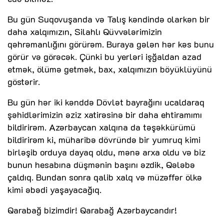
Bu gün Suqovuşanda və Talış kəndində olarkən bir
daha xalqımızın, Silahlı Qüvvələrimizin
qəhrəmanlığını görürəm. Buraya gələn hər kəs bunu
görür və görəcək. Çünki bu yerləri işğaldan azad
etmək, ölümə getmək, bax, xalqımızın böyüklüyünü
göstərir.
Bu gün hər iki kənddə Dövlət bayrağını ucaldaraq
şəhidlərimizin əziz xatirəsinə bir daha ehtiramımı
bildirirəm. Azərbaycan xalqına da təşəkkürümü
bildirirəm ki, müharibə dövründə bir yumruq kimi
birləşib orduya dayaq oldu, mənə arxa oldu və biz
bunun hesabına düşmənin başını əzdik, Qələbə
çaldıq. Bundan sonra qalib xalq və müzəffər ölkə
kimi əbədi yaşayacağıq.
Qarabağ bizimdir! Qarabağ Azərbaycandır!