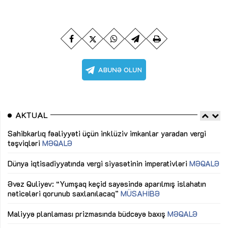
AKTUAL
Sahibkarlıq fəaliyyəti üçün inklüziv imkanlar yaradan vergi
“D
təşviqləri
MƏQALƏ
fə
lıq
Dünya iqtisadiyyatında vergi siyasətinin imperativləri
MƏQALƏ
Ni
mü
Əvəz Quliyev: “Yumşaq keçid sayəsində aparılmış islahatın
nəticələri qorunub saxlanılacaq”
MÜSAHİBƏ
Ay
ya
M
Maliyyə planlaması prizmasında büdcəyə baxış
MƏQALƏ