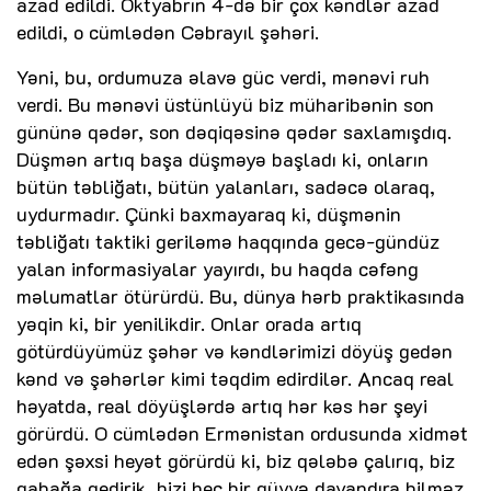
azad edildi. Oktyabrın 4-də bir çox kəndlər azad
edildi, o cümlədən Cəbrayıl şəhəri.
Yəni, bu, ordumuza əlavə güc verdi, mənəvi ruh
verdi. Bu mənəvi üstünlüyü biz müharibənin son
gününə qədər, son dəqiqəsinə qədər saxlamışdıq.
Düşmən artıq başa düşməyə başladı ki, onların
bütün təbliğatı, bütün yalanları, sadəcə olaraq,
uydurmadır. Çünki baxmayaraq ki, düşmənin
təbliğatı taktiki geriləmə haqqında gecə-gündüz
yalan informasiyalar yayırdı, bu haqda cəfəng
məlumatlar ötürürdü. Bu, dünya hərb praktikasında
yəqin ki, bir yenilikdir. Onlar orada artıq
götürdüyümüz şəhər və kəndlərimizi döyüş gedən
kənd və şəhərlər kimi təqdim edirdilər. Ancaq real
həyatda, real döyüşlərdə artıq hər kəs hər şeyi
görürdü. O cümlədən Ermənistan ordusunda xidmət
edən şəxsi heyət görürdü ki, biz qələbə çalırıq, biz
qabağa gedirik, bizi heç bir qüvvə dayandıra bilməz.