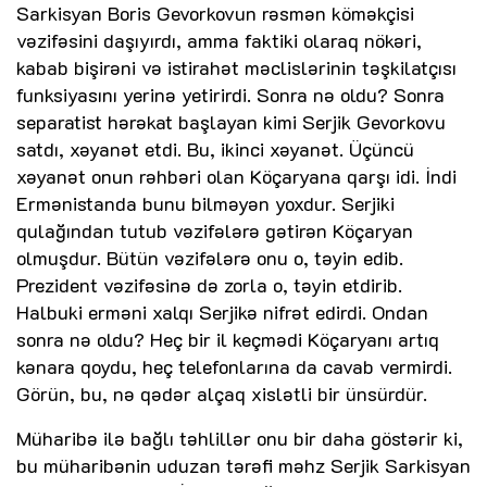
Sarkisyan Boris Gevorkovun rəsmən köməkçisi
vəzifəsini daşıyırdı, amma faktiki olaraq nökəri,
kabab bişirəni və istirahət məclislərinin təşkilatçısı
funksiyasını yerinə yetirirdi. Sonra nə oldu? Sonra
separatist hərəkat başlayan kimi Serjik Gevorkovu
satdı, xəyanət etdi. Bu, ikinci xəyanət. Üçüncü
xəyanət onun rəhbəri olan Köçaryana qarşı idi. İndi
Ermənistanda bunu bilməyən yoxdur. Serjiki
qulağından tutub vəzifələrə gətirən Köçaryan
olmuşdur. Bütün vəzifələrə onu o, təyin edib.
Prezident vəzifəsinə də zorla o, təyin etdirib.
Halbuki erməni xalqı Serjikə nifrət edirdi. Ondan
sonra nə oldu? Heç bir il keçmədi Köçaryanı artıq
kənara qoydu, heç telefonlarına da cavab vermirdi.
Görün, bu, nə qədər alçaq xislətli bir ünsürdür.
Müharibə ilə bağlı təhlillər onu bir daha göstərir ki,
bu müharibənin uduzan tərəfi məhz Serjik Sarkisyan