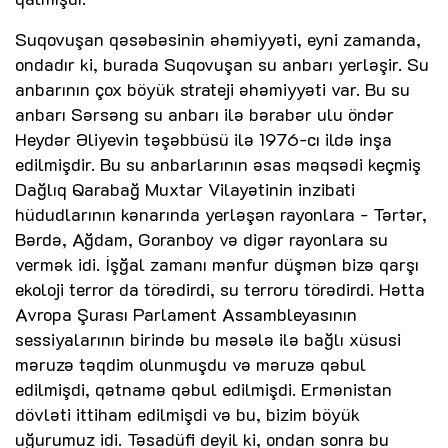
Suqovuşan qəsəbəsinin əhəmiyyəti, eyni zamanda,
ondadır ki, burada Suqovuşan su anbarı yerləşir. Su
anbarının çox böyük strateji əhəmiyyəti var. Bu su
anbarı Sərsəng su anbarı ilə bərabər ulu öndər
Heydər Əliyevin təşəbbüsü ilə 1976-cı ildə inşa
edilmişdir. Bu su anbarlarının əsas məqsədi keçmiş
Dağlıq Qarabağ Muxtar Vilayətinin inzibati
hüdudlarının kənarında yerləşən rayonlara - Tərtər,
Bərdə, Ağdam, Goranboy və digər rayonlara su
vermək idi. İşğal zamanı mənfur düşmən bizə qarşı
ekoloji terror da törədirdi, su terroru törədirdi. Hətta
Avropa Şurası Parlament Assambleyasının
sessiyalarının birində bu məsələ ilə bağlı xüsusi
məruzə təqdim olunmuşdu və məruzə qəbul
edilmişdi, qətnamə qəbul edilmişdi. Ermənistan
dövləti ittiham edilmişdi və bu, bizim böyük
uğurumuz idi. Təsadüfi deyil ki, ondan sonra bu