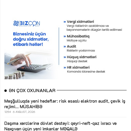
ƏN ÇOX OXUNANLAR
Məşğulluqda yeni hədəflər: risk əsaslı elektron audit, çevik iş
rejimi...
MÜSAHİBƏ
12:54
6 AVQUST, 2026
Daşıma xərclərinə dövlət dəstəyi: qeyri-neft-qaz ixracı və
Naxçıvan üçün yeni imkanlar
MƏQALƏ