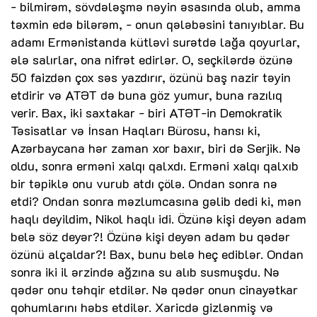
- bilmirəm, sövdələşmə nəyin əsasında olub, amma
təxmin edə bilərəm, - onun qələbəsini tanıyıblar. Bu
adamı Ermənistanda kütləvi surətdə lağa qoyurlar,
ələ salırlar, ona nifrət edirlər. O, seçkilərdə özünə
50 faizdən çox səs yazdırır, özünü baş nazir təyin
etdirir və ATƏT də buna göz yumur, buna razılıq
verir. Bax, iki saxtakar - biri ATƏT-in Demokratik
Təsisatlar və İnsan Haqları Bürosu, hansı ki,
Azərbaycana hər zaman xor baxır, biri də Serjik. Nə
oldu, sonra erməni xalqı qalxdı. Erməni xalqı qalxıb
bir təpiklə onu vurub atdı çölə. Ondan sonra nə
etdi? Ondan sonra məzlumcasına gəlib dedi ki, mən
haqlı deyildim, Nikol haqlı idi. Özünə kişi deyən adam
belə söz deyər?! Özünə kişi deyən adam bu qədər
özünü alçaldar?! Bax, bunu belə heç ediblər. Ondan
sonra iki il ərzində ağzına su alıb susmuşdu. Nə
qədər onu təhqir etdilər. Nə qədər onun cinayətkar
qohumlarını həbs etdilər. Xaricdə gizlənmiş və