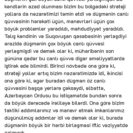
kəndlərin azad olunması bizim bu bölgədəki strateji
yollara da nəzarətimizi təmin etdi və düşmənin canlı
qüvvəsinin hərəkəti üçün, manevrləri üçün çox
böyük problemlər yaradıldı, məhdudiyyət yaradıldı.
Talış kəndinin və Suqovuşan qəsəbəsinin yerləşdiyi
ərazidə düşmənin çox böyük canlı qüvvəsi
yerləşmişdi və demək olar ki, müharibənin son
gününə qədər bu canlı qüvvə digər əməliyyatlarda
iştirak edə bilmirdi. Birinci növbədə ona görə ki,
strateji yollar artıq bizim nəzarətimizdə idi, ikincisi
ona görə ki, əgər buradan düşmən öz canlı
qüvvəsini başqa yerlərə çəksəydi, əlbəttə,
Azərbaycan Ordusu bu istiqamətdə bundan sonra
da böyük dərəcədə irəliləyə bilərdi. Ona görə bizim
taktiki addımlarımız və manevr etmək imkanlarımız
düşünülmüş addımlar idi və demək olar ki, burada
düşmənin böyük bir hərbi birləşməsi iflic vəziyyətdə
qalmışdı.