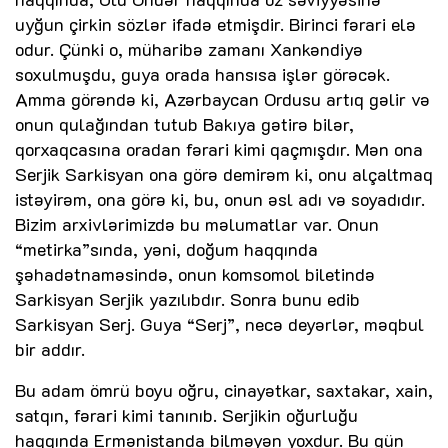
uyğun çirkin sözlər ifadə etmişdir. Birinci fərari elə
odur. Çünki o, müharibə zamanı Xankəndiyə
soxulmuşdu, guya orada hansısa işlər görəcək.
Amma görəndə ki, Azərbaycan Ordusu artıq gəlir və
onun qulağından tutub Bakıya gətirə bilər,
qorxaqcasına oradan fərari kimi qaçmışdır. Mən ona
Serjik Sarkisyan ona görə demirəm ki, onu alçaltmaq
istəyirəm, ona görə ki, bu, onun əsl adı və soyadıdır.
Bizim arxivlərimizdə bu məlumatlar var. Onun
“metirka”sında, yəni, doğum haqqında
şəhadətnaməsində, onun komsomol biletində
Sarkisyan Serjik yazılıbdır. Sonra bunu edib
Sarkisyan Serj. Guya “Serj”, necə deyərlər, məqbul
bir addır.
Bu adam ömrü boyu oğru, cinayətkar, saxtakar, xain,
satqın, fərari kimi tanınıb. Serjikin oğurluğu
haqqında Ermənistanda bilməyən yoxdur. Bu gün