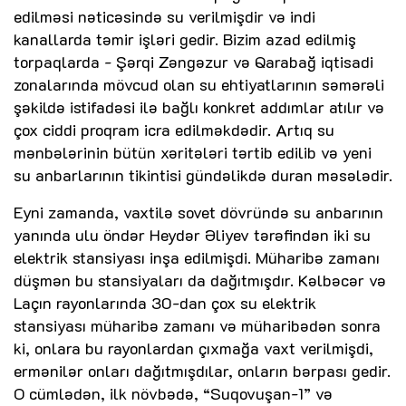
edilməsi nəticəsində su verilmişdir və indi
kanallarda təmir işləri gedir. Bizim azad edilmiş
torpaqlarda - Şərqi Zəngəzur və Qarabağ iqtisadi
zonalarında mövcud olan su ehtiyatlarının səmərəli
şəkildə istifadəsi ilə bağlı konkret addımlar atılır və
çox ciddi proqram icra edilməkdədir. Artıq su
mənbələrinin bütün xəritələri tərtib edilib və yeni
su anbarlarının tikintisi gündəlikdə duran məsələdir.
Eyni zamanda, vaxtilə sovet dövründə su anbarının
yanında ulu öndər Heydər Əliyev tərəfindən iki su
elektrik stansiyası inşa edilmişdi. Müharibə zamanı
düşmən bu stansiyaları da dağıtmışdır. Kəlbəcər və
Laçın rayonlarında 30-dan çox su elektrik
stansiyası müharibə zamanı və müharibədən sonra
ki, onlara bu rayonlardan çıxmağa vaxt verilmişdi,
ermənilər onları dağıtmışdılar, onların bərpası gedir.
O cümlədən, ilk növbədə, “Suqovuşan-1” və