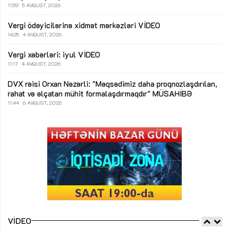
11:59
5 AVQUST, 2026
Vergi ödəyicilərinə xidmət mərkəzləri
VİDEO
14:25
4 AVQUST, 2026
Vergi xəbərləri: iyul
VİDEO
11:17
4 AVQUST, 2026
DVX rəisi Orxan Nəzərli: "Məqsədimiz daha proqnozlaşdırılan,
rahat və əlçatan mühit formalaşdırmaqdır"
MÜSAHİBƏ
11:44
6 AVQUST, 2026
VIDEO