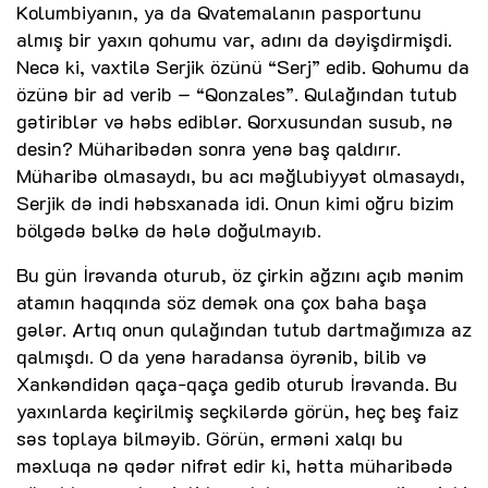
Kolumbiyanın, ya da Qvatemalanın pasportunu
almış bir yaxın qohumu var, adını da dəyişdirmişdi.
Necə ki, vaxtilə Serjik özünü “Serj” edib. Qohumu da
özünə bir ad verib – “Qonzales”. Qulağından tutub
gətiriblər və həbs ediblər. Qorxusundan susub, nə
desin? Müharibədən sonra yenə baş qaldırır.
Müharibə olmasaydı, bu acı məğlubiyyət olmasaydı,
Serjik də indi həbsxanada idi. Onun kimi oğru bizim
bölgədə bəlkə də hələ doğulmayıb.
Bu gün İrəvanda oturub, öz çirkin ağzını açıb mənim
atamın haqqında söz demək ona çox baha başa
gələr. Artıq onun qulağından tutub dartmağımıza az
qalmışdı. O da yenə haradansa öyrənib, bilib və
Xankəndidən qaça-qaça gedib oturub İrəvanda. Bu
yaxınlarda keçirilmiş seçkilərdə görün, heç beş faiz
səs toplaya bilməyib. Görün, erməni xalqı bu
məxluqa nə qədər nifrət edir ki, hətta müharibədə