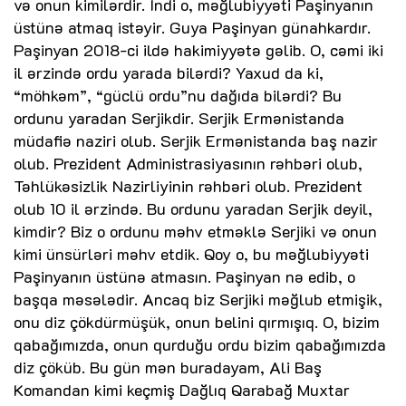
və onun kimilərdir. İndi o, məğlubiyyəti Paşinyanın
üstünə atmaq istəyir. Guya Paşinyan günahkardır.
Paşinyan 2018-ci ildə hakimiyyətə gəlib. O, cəmi iki
il ərzində ordu yarada bilərdi? Yaxud da ki,
“möhkəm”, “güclü ordu”nu dağıda bilərdi? Bu
ordunu yaradan Serjikdir. Serjik Ermənistanda
müdafiə naziri olub. Serjik Ermənistanda baş nazir
olub. Prezident Administrasiyasının rəhbəri olub,
Təhlükəsizlik Nazirliyinin rəhbəri olub. Prezident
olub 10 il ərzində. Bu ordunu yaradan Serjik deyil,
kimdir? Biz o ordunu məhv etməklə Serjiki və onun
kimi ünsürləri məhv etdik. Qoy o, bu məğlubiyyəti
Paşinyanın üstünə atmasın. Paşinyan nə edib, o
başqa məsələdir. Ancaq biz Serjiki məğlub etmişik,
onu diz çökdürmüşük, onun belini qırmışıq. O, bizim
qabağımızda, onun qurduğu ordu bizim qabağımızda
diz çöküb. Bu gün mən buradayam, Ali Baş
Komandan kimi keçmiş Dağlıq Qarabağ Muxtar