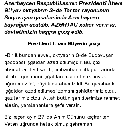
Azərbaycan Respublikasının Prezidenti İlham
Əliyev oktyabrın 3-də Tərtər rayonunun
Suqovuşan qəsəbəsində Azərbaycan
bayrağını ucaldıb. AZƏRTAC xəbər verir ki,
dövlətimizin başçısı çıxış edib.
Prezident İlham Əliyevin çıxışı
-
Bir il bundan əvvəl, oktyabrın 3-də Suqovuşan
qəsəbəsi işğaldan azad edilmişdir. Bu, çox
əlamətdar hadisə idi, müharibənin ilk günlərində
strateji qəsəbəni işğaldan azad etmək böyük
uğurumuz idi, böyük qələbəmiz idi. Bu qəsəbənin
işğaldan azad edilməsi zamanı şəhidlərimiz oldu,
qazilərimiz oldu. Allah bütün şəhidlərimizə rəhmət
eləsin, yaralananlara şəfa versin.
Biz keçən ayın 27-də Anım Gününü keçirərkən
Vətən uğrunda həlak olmuş qəhrəman