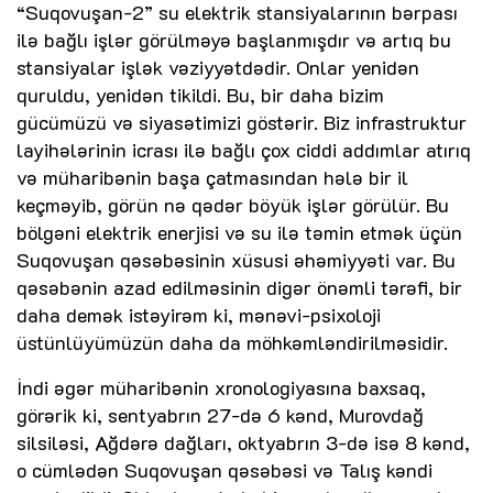
“Suqovuşan-2” su elektrik stansiyalarının bərpası
ilə bağlı işlər görülməyə başlanmışdır və artıq bu
stansiyalar işlək vəziyyətdədir. Onlar yenidən
quruldu, yenidən tikildi. Bu, bir daha bizim
gücümüzü və siyasətimizi göstərir. Biz infrastruktur
layihələrinin icrası ilə bağlı çox ciddi addımlar atırıq
və müharibənin başa çatmasından hələ bir il
keçməyib, görün nə qədər böyük işlər görülür. Bu
bölgəni elektrik enerjisi və su ilə təmin etmək üçün
Suqovuşan qəsəbəsinin xüsusi əhəmiyyəti var. Bu
qəsəbənin azad edilməsinin digər önəmli tərəfi, bir
daha demək istəyirəm ki, mənəvi-psixoloji
üstünlüyümüzün daha da möhkəmləndirilməsidir.
İndi əgər müharibənin xronologiyasına baxsaq,
görərik ki, sentyabrın 27-də 6 kənd, Murovdağ
silsiləsi, Ağdərə dağları, oktyabrın 3-də isə 8 kənd,
o cümlədən Suqovuşan qəsəbəsi və Talış kəndi