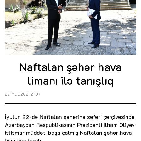
Naftalan şəhər hava
limanı ilə tanışlıq
22 İYUL 2021 21:07
İyulun 22-də Naftalan şəhərinə səfəri çərçivəsində
Azərbaycan Respublikasının Prezidenti İlham Əliyev
istismar müddəti başa çatmış Naftalan şəhər hava
limanına baxıb.