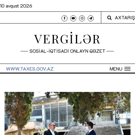
10 avqust 2026
AXTARIŞ
VERGİLƏR
SOSİAL-İQTİSADİ ONLAYN QƏZET
WWW.TAXES.GOV.AZ
MENU