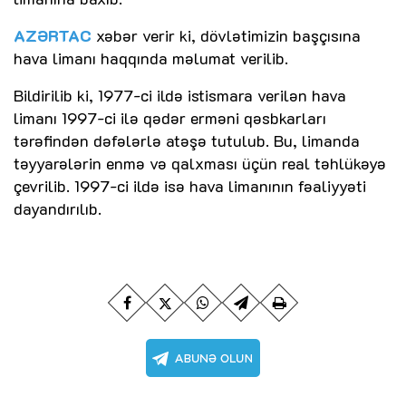
AZƏRTAC
xəbər verir ki, dövlətimizin başçısına
hava limanı haqqında məlumat verilib.
Bildirilib ki, 1977-ci ildə istismara verilən hava
limanı 1997-ci ilə qədər erməni qəsbkarları
tərəfindən dəfələrlə atəşə tutulub. Bu, limanda
təyyarələrin enmə və qalxması üçün real təhlükəyə
çevrilib. 1997-ci ildə isə hava limanının fəaliyyəti
dayandırılıb.