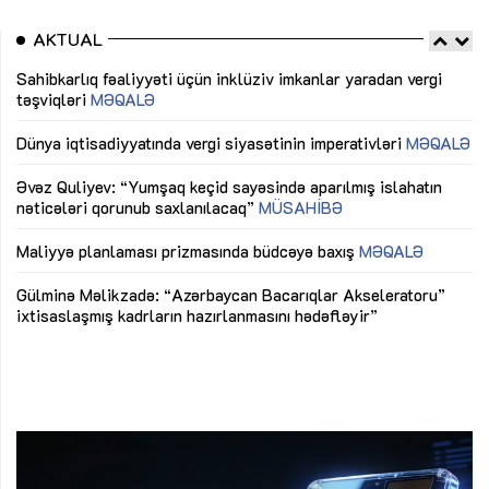
AKTUAL
Sahibkarlıq fəaliyyəti üçün inklüziv imkanlar yaradan vergi
“D
təşviqləri
MƏQALƏ
fə
lıq
Dünya iqtisadiyyatında vergi siyasətinin imperativləri
MƏQALƏ
Ni
mü
Əvəz Quliyev: “Yumşaq keçid sayəsində aparılmış islahatın
nəticələri qorunub saxlanılacaq”
MÜSAHİBƏ
Ay
ya
M
Maliyyə planlaması prizmasında büdcəyə baxış
MƏQALƏ
Az
Gülminə Məlikzadə: “Azərbaycan Bacarıqlar Akseleratoru”
ke
ixtisaslaşmış kadrların hazırlanmasını hədəfləyir”
Ay
su