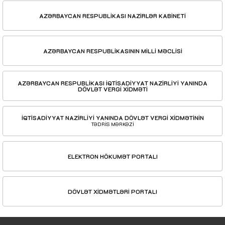
AZƏRBAYCAN RESPUBLİKASI NAZİRLƏR KABİNETİ
AZƏRBAYCAN RESPUBLİKASININ MİLLİ MƏCLİSİ
AZƏRBAYCAN RESPUBLİKASI İQTİSADİYYAT NAZİRLİYİ YANINDA
DÖVLƏT VERGİ XİDMƏTİ
İQTİSADİYYAT NAZİRLİYİ YANINDA DÖVLƏT VERGİ XİDMƏTİNİN
TƏDRİS MƏRKƏZİ
ELEKTRON HÖKUMƏT PORTALI
DÖVLƏT XİDMƏTLƏRİ PORTALI