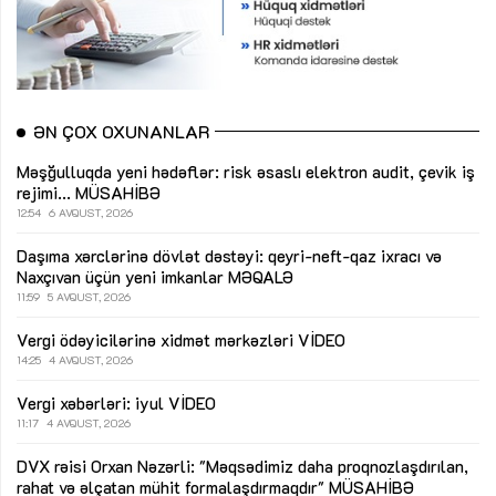
ƏN ÇOX OXUNANLAR
Məşğulluqda yeni hədəflər: risk əsaslı elektron audit, çevik iş
rejimi...
MÜSAHİBƏ
12:54
6 AVQUST, 2026
Daşıma xərclərinə dövlət dəstəyi: qeyri-neft-qaz ixracı və
Naxçıvan üçün yeni imkanlar
MƏQALƏ
11:59
5 AVQUST, 2026
Vergi ödəyicilərinə xidmət mərkəzləri
VİDEO
14:25
4 AVQUST, 2026
Vergi xəbərləri: iyul
VİDEO
11:17
4 AVQUST, 2026
DVX rəisi Orxan Nəzərli: "Məqsədimiz daha proqnozlaşdırılan,
rahat və əlçatan mühit formalaşdırmaqdır"
MÜSAHİBƏ