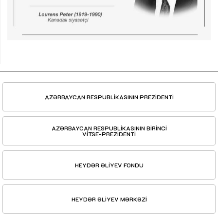
AZƏRBAYCAN RESPUBLİKASININ PREZİDENTİ
AZƏRBAYCAN RESPUBLİKASININ BİRİNCİ
VİTSE-PREZİDENTİ
HEYDƏR ƏLİYEV FONDU
HEYDƏR ƏLİYEV MƏRKƏZİ