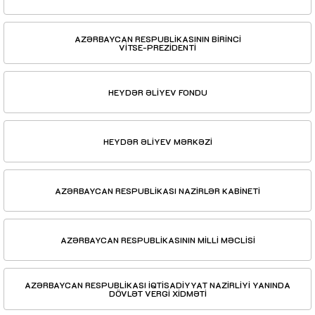
AZƏRBAYCAN RESPUBLİKASININ BİRİNCİ
VİTSE-PREZİDENTİ
HEYDƏR ƏLİYEV FONDU
HEYDƏR ƏLİYEV MƏRKƏZİ
AZƏRBAYCAN RESPUBLİKASI NAZİRLƏR KABİNETİ
AZƏRBAYCAN RESPUBLİKASININ MİLLİ MƏCLİSİ
AZƏRBAYCAN RESPUBLİKASI İQTİSADİYYAT NAZİRLİYİ YANINDA
DÖVLƏT VERGİ XİDMƏTİ