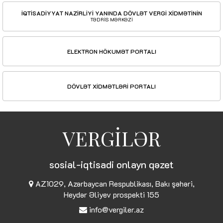
İQTİSADİYYAT NAZİRLİYİ YANINDA DÖVLƏT VERGİ XİDMƏTİNİN
TƏDRİS MƏRKƏZİ
ELEKTRON HÖKUMƏT PORTALI
DÖVLƏT XİDMƏTLƏRİ PORTALI
VERGİLƏR
sosial-iqtisadi onlayn qəzet
AZ1029, Azərbaycan Respublikası, Bakı şəhəri,
Heydər Əliyev prospekti 155
info@vergiler.az