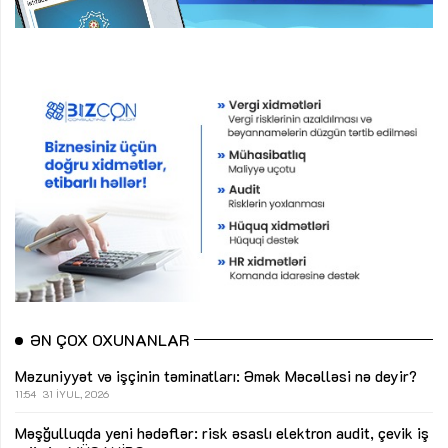
ƏN ÇOX OXUNANLAR
Məzuniyyət və işçinin təminatları: Əmək Məcəlləsi nə deyir?
11:54
31 İYUL, 2026
Məşğulluqda yeni hədəflər: risk əsaslı elektron audit, çevik iş