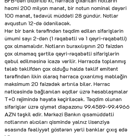
BFB-dən bildirilib ki, hərraca çıxarılan notların
həcmi 200 milyon manat, bir notun nominal dəyəri
100 manat, tədavül müddəti 28 gündür. Notlar
avqustun 12-də ödəniləcək.
Hər bir bank tərəfindən təqdim edilən sifarişlərin
ümumi sayı 2-dən (1 rəqabətli və 1 qeyri-rəqabətli)
çox olmamalıdır. Notların buraxılışının 20 faizdən
çox olmamaq şərtilə qeyri-rəqabətli sifarişlərin
qəbul edilməsinə icazə verilir. Hərracda toplanmış
tələb təklifdən çox olduğu halda təklif emitent
tərəfindən ilkin olaraq hərraca çıxarılmış məbləğin
maksimum 20 faizədək artırıla bilər. Hərrac
nəticəsində bağlanılan əqdlər üzrə hesablaşmalar
T+0 rejimində həyata keçiriləcək. Təqdim olunan
sifarişlər üzrə qiymət diapazonu 99.4589-99.4966
AZN təşkil edir. Mərkəzi Bankın qısamüddətli
notlarının alıcıları qismində yalnız lisenziya
əsasında fəaliyyət göstərən yerli banklar çıxış edə