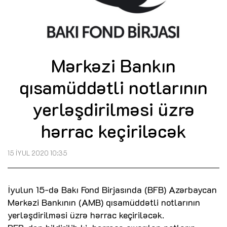
Mərkəzi Bankın
qısamüddətli notlarının
yerləşdirilməsi üzrə
hərrac keçiriləcək
15 İYUL 2020 10:35
İyulun 15-də Bakı Fond Birjasında (BFB) Azərbaycan
Mərkəzi Bankının (AMB) qısamüddətli notlarının
yerləşdirilməsi üzrə hərrac keçiriləcək.