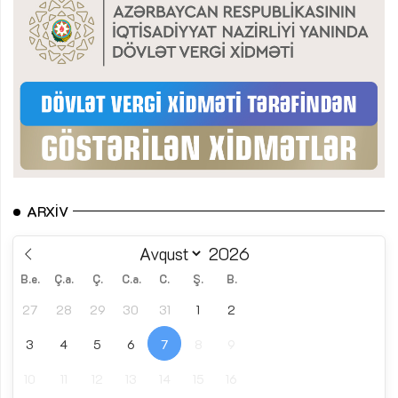
ARXIV
B.e.
Ç.a.
Ç.
C.a.
C.
Ş.
B.
27
28
29
30
31
1
2
3
4
5
6
7
8
9
10
11
12
13
14
15
16