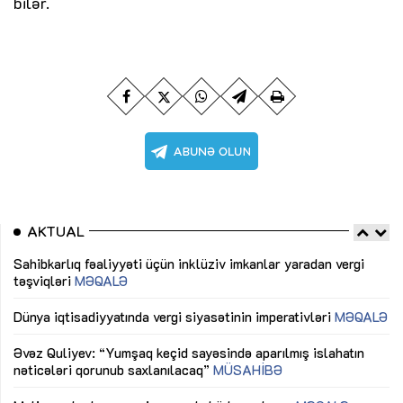
bilər.
AKTUAL
Sahibkarlıq fəaliyyəti üçün inklüziv imkanlar yaradan vergi
“D
təşviqləri
MƏQALƏ
fə
lıq
Dünya iqtisadiyyatında vergi siyasətinin imperativləri
MƏQALƏ
Ni
mü
Əvəz Quliyev: “Yumşaq keçid sayəsində aparılmış islahatın
nəticələri qorunub saxlanılacaq”
MÜSAHİBƏ
Ay
ya