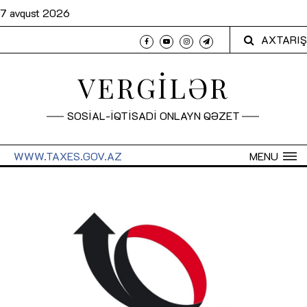
7 avqust 2026
AXTARIŞ
VERGİLƏR
SOSİAL-İQTİSADİ ONLAYN QƏZET
WWW.TAXES.GOV.AZ
MENU