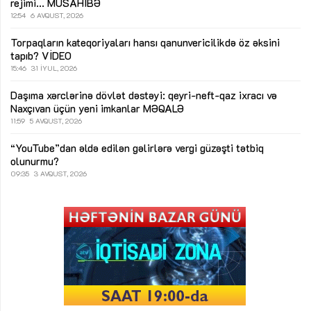
rejimi...
MÜSAHİBƏ
12:54
6 AVQUST, 2026
Torpaqların kateqoriyaları hansı qanunvericilikdə öz əksini
tapıb?
VİDEO
15:46
31 İYUL, 2026
Daşıma xərclərinə dövlət dəstəyi: qeyri-neft-qaz ixracı və
Naxçıvan üçün yeni imkanlar
MƏQALƏ
11:59
5 AVQUST, 2026
“YouTube”dan əldə edilən gəlirlərə vergi güzəşti tətbiq
olunurmu?
09:35
3 AVQUST, 2026