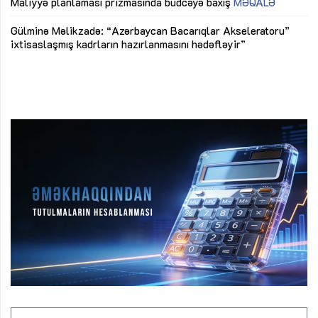
M
Maliyyə planlaması prizmasında büdcəyə baxış
MƏQALƏ
Az
Gülminə Məlikzadə: “Azərbaycan Bacarıqlar Akseleratoru”
ke
ixtisaslaşmış kadrların hazırlanmasını hədəfləyir”
Ay
su