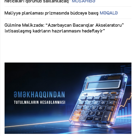
nəticələri qorunub saxlanılacaq”
MÜSAHİBƏ
Ay
ya
M
Maliyyə planlaması prizmasında büdcəyə baxış
MƏQALƏ
Az
Gülminə Məlikzadə: “Azərbaycan Bacarıqlar Akseleratoru”
ke
ixtisaslaşmış kadrların hazırlanmasını hədəfləyir”
Ay
su