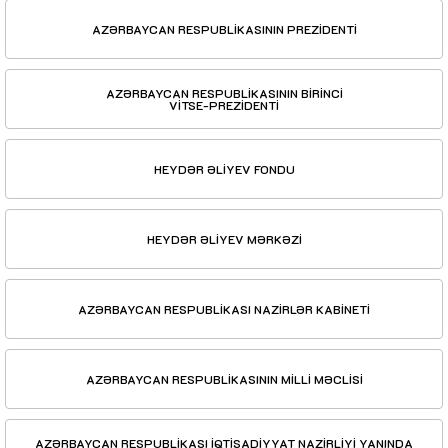
AZƏRBAYCAN RESPUBLİKASININ PREZİDENTİ
AZƏRBAYCAN RESPUBLİKASININ BİRİNCİ
VİTSE-PREZİDENTİ
HEYDƏR ƏLİYEV FONDU
HEYDƏR ƏLİYEV MƏRKƏZİ
AZƏRBAYCAN RESPUBLİKASI NAZİRLƏR KABİNETİ
AZƏRBAYCAN RESPUBLİKASININ MİLLİ MƏCLİSİ
AZƏRBAYCAN RESPUBLİKASI İQTİSADİYYAT NAZİRLİYİ YANINDA