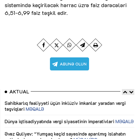
sistemində keçiriləcək hərrac üzrə faiz dərəcələri
6,51-6,99 faiz təşkil edir.
AKTUAL
Sahibkarlıq fəaliyyəti üçün inklüziv imkanlar yaradan vergi
“D
təşviqləri
MƏQALƏ
fə
lıq
Dünya iqtisadiyyatında vergi siyasətinin imperativləri
MƏQALƏ
Ni
mü
Əvəz Quliyev: “Yumşaq keçid sayəsində aparılmış islahatın