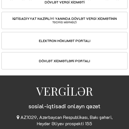
DÖVLƏT VERGİ XİDMƏTİ
İQTİSADİYYAT NAZİRLİYİ YANINDA DÖVLƏT VERGİ XİDMƏTİNİN
TƏDRİS MƏRKƏZİ
ELEKTRON HÖKUMƏT PORTALI
DÖVLƏT XİDMƏTLƏRİ PORTALI
VERGİLƏR
sosial-iqtisadi onlayn qəzet
AZ1029, Azərbaycan Respublikası, Bakı şəhəri,
Heydər Əliyev prospekti 155