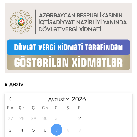
ARXIV
B.e.
Ç.a.
Ç.
C.a.
C.
Ş.
B.
27
28
29
30
31
1
2
3
4
5
6
7
8
9