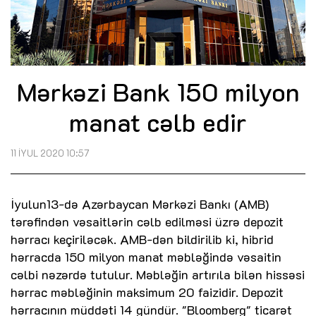
Mərkəzi Bank 150 milyon
manat cəlb edir
11 İYUL 2020 10:57
İyulun13-də Azərbaycan Mərkəzi Bankı (AMB)
tərəfindən vəsaitlərin cəlb edilməsi üzrə depozit
hərracı keçiriləcək. AMB-dən bildirilib ki, hibrid
hərracda 150 milyon manat məbləğində vəsaitin
cəlbi nəzərdə tutulur. Məbləğin artırıla bilən hissəsi
hərrac məbləğinin maksimum 20 faizidir. Depozit
hərracının müddəti 14 gündür. "Bloomberg" ticarət