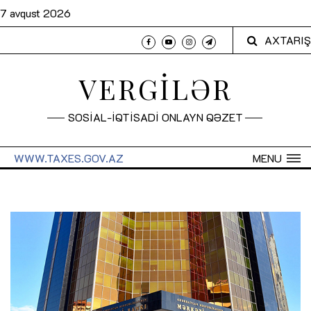
7 avqust 2026
AXTARIŞ
VERGİLƏR
SOSİAL-İQTİSADİ ONLAYN QƏZET
WWW.TAXES.GOV.AZ
MENU