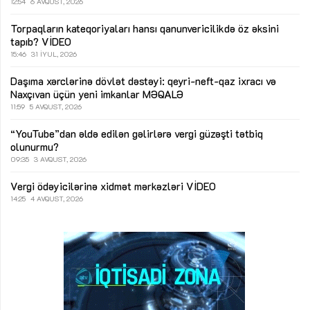
12:54
6 AVQUST, 2026
Torpaqların kateqoriyaları hansı qanunvericilikdə öz əksini
tapıb?
VİDEO
15:46
31 İYUL, 2026
Daşıma xərclərinə dövlət dəstəyi: qeyri-neft-qaz ixracı və
Naxçıvan üçün yeni imkanlar
MƏQALƏ
11:59
5 AVQUST, 2026
“YouTube”dan əldə edilən gəlirlərə vergi güzəşti tətbiq
olunurmu?
09:35
3 AVQUST, 2026
Vergi ödəyicilərinə xidmət mərkəzləri
VİDEO
14:25
4 AVQUST, 2026