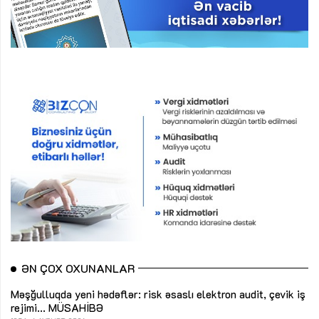
ƏN ÇOX OXUNANLAR
Məşğulluqda yeni hədəflər: risk əsaslı elektron audit, çevik iş
rejimi...
MÜSAHİBƏ