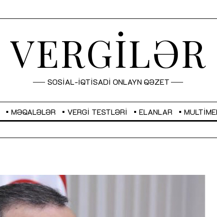
VERGİLƏR
SOSİAL-İQTİSADİ ONLAYN QƏZET
MƏQALƏLƏR
VERGI TESTLƏRI
ELANLAR
MULTIME
GBP
2,2873
RUB
2,0816
Sahibkarlıq fəaliyyəti üçün inklüziv
“Düzgün kommunikasiyanın
imkanlar yaradan vergi təşviqləri
real iş və sistemli fəaliyyə
MƏQALƏ
MÜSAHİBƏ