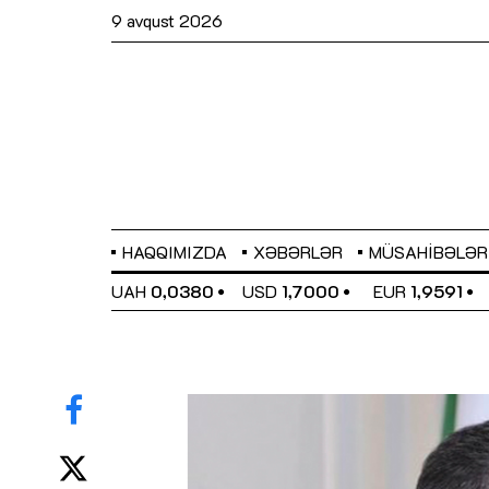
9 avqust 2026
HAQQIMIZDA
XƏBƏRLƏR
MÜSAHIBƏLƏR
EL
0,6489
UAH
0,0380
USD
1,7000
EUR
1,9591