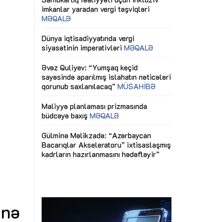
ericiliyinə
Dünya iqtisadiyyatında vergi
Nicat İmanov: "
ühitinin
siyasətinin imperativləri
MƏQALƏ
dəyişikliklər s
edir"
yaxşılaşdırılma
MÜSAHİBƏ
Əvəz Quliyev: “Yumşaq keçid
sayəsində aparılmış islahatın nəticələri
miz daha
qorunub saxlanılacaq”
MÜSAHİBƏ
Aytən Kərimov
, çevik və
inklüziv iş müh
dırmaqdır”
öyrənən komand
Maliyyə planlaması prizmasında
MÜSAHİBƏ
büdcəyə baxış
MƏQALƏ
tərəfdaşlığı
Azərbaycanda d
Gülminə Məlikzadə: “Azərbaycan
n ilk pilot
çərçivəsində hə
Bacarıqlar Akseleratoru” ixtisaslaşmış
layihə
VİDEO
kadrların hazırlanmasını hədəfləyir”
qaviləsi”
Aydın Hüseynov
renliyini
Azərbaycanın iq
andır”
təmin edən əsa
MÜSAHİBƏ
”nə