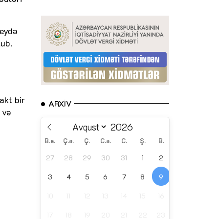
qeydə
lub.
akt bir
ARXIV
 və
B.e.
Ç.a.
Ç.
C.a.
C.
Ş.
B.
27
28
29
30
31
1
2
3
4
5
6
7
8
9
10
11
12
13
14
15
16
17
18
19
20
21
22
23