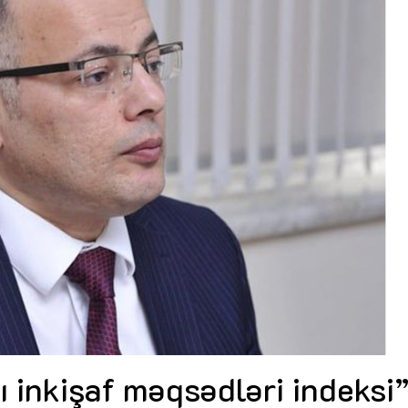
Dünya iqtisadiyyatında vergi
Nicat İmanov: "Vergi qanunv
siyasətinin imperativləri
MƏQALƏ
dəyişikliklər sahibkarlıq m
yaxşılaşdırılmasına xidmət 
MÜSAHİBƏ
Əvəz Quliyev: “Yumşaq keçid
sayəsində aparılmış islahatın nəticələri
qorunub saxlanılacaq”
MÜSAHİBƏ
Aytən Kərimova: “Məqsədi
inklüziv iş mühiti yaratmaq
öyrənən komanda formalaş
Maliyyə planlaması prizmasında
MÜSAHİBƏ
büdcəyə baxış
MƏQALƏ
Azərbaycanda dövlət-özəl 
Gülminə Məlikzadə: “Azərbaycan
çərçivəsində həyata keçirilə
Bacarıqlar Akseleratoru” ixtisaslaşmış
layihə
VİDEO
kadrların hazırlanmasını hədəfləyir”
Aydın Hüseynov: “Əsrin mü
Azərbaycanın iqtisadi suve
təmin edən əsas dayaqlard
MÜSAHİBƏ
 inkişaf məqsədləri indeksi