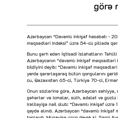
görə 
Azərbaycan “Davamlı inkişaf hesabatı - 20
məqsədləri indeksi” üzrə 54-cü pillədə qər
Bunu şərh edən İqtisadi İslahatların Təhlil
Azərbaycanın “davamlı inkişaf məqsədləri i
bildiyini deyib: “Davamlı inkişaf məqsədlər
yerdə qərarlaşaraq bütün qonşularını geri
cu, Qazaxıstan 65-ci, Türkiyə 70-ci, Ermə
Onun sözlərinə görə, Azərbaycan səhiyyə, ri
şəhərlər və icmalar, sülh, ədalət və güclü
irəliləyişə nail olub: “Davamlı inkişaf üzrə
qeydə alınıb. Azərbaycan “davamlı inkişaf
toplayıb. Müqayisə üçün deyək ki, Şərqi Av