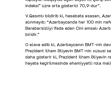
indeksi” üzrə orta göstərici 70,9-dur”.
V.Qasımlı bildirib ki, hesabata əsasən, Az
alınmayıb: “Azərbaycanda hər 100 min nəfə
Bərabərsizliyi ifadə edən Cini əmsalı Azə
biridir.”
O əlavə edib ki, Azərbaycanın BMT-nin dava
Prezident İlham Əliyevin BMT-nin xüsusi ses
daha göstərir ki, Prezident İlham Əliyevin 
həyata keçirilməsində əhəmiyyətli rola mali