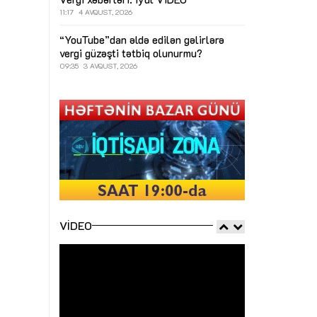
11:17
4 AVQUST, 2026
“YouTube”dan əldə edilən gəlirlərə
vergi güzəşti tətbiq olunurmu?
09:35
3 AVQUST, 2026
VIDEO