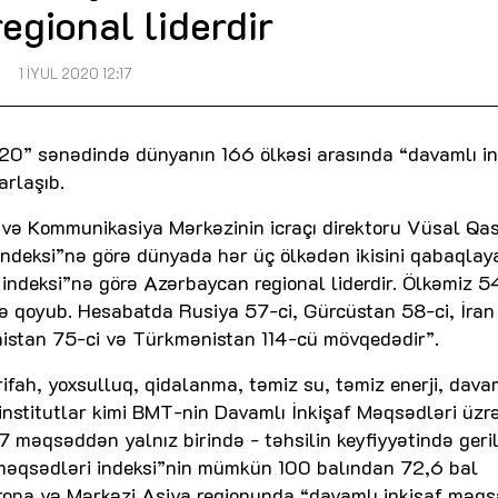
regional liderdir
1 İYUL 2020 12:17
20” sənədində dünyanın 166 ölkəsi arasında “davamlı in
arlaşıb.
i və Kommunikasiya Mərkəzinin icraçı direktoru Vüsal Qas
ndeksi”nə görə dünyada hər üç ölkədən ikisini qabaqlay
i indeksi”nə görə Azərbaycan regional liderdir. Ölkəmiz 
də qoyub. Hesabatda Rusiya 57-ci, Gürcüstan 58-ci, İran
nistan 75-ci və Türkmənistan 114-cü mövqedədir”.
fah, yoxsulluq, qidalanma, təmiz su, təmiz enerji, dava
 institutlar kimi BMT-nin Davamlı İnkişaf Məqsədləri üzr
 17 məqsəddən yalnız birində - təhsilin keyfiyyətində ger
 məqsədləri indeksi”nin mümkün 100 balından 72,6 bal
ropa və Mərkəzi Asiya regionunda “davamlı inkişaf məqs