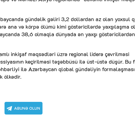
ərbaycanda gündəlik gəliri 3,2 dollardan az olan yoxsul 
rə ana və körpə ölümü kimi göstəricilərdə yaxşılaşma o
rbaycanda 38,6 olmaqla dünyada ən yaxşı göstəricilərdən
mlı inkişaf məqsədləri üzrə regional liderə çevrilməsi
siyasının keçirilməsi təşəbbüsü ilə üst-üstə düşür. Bu f
rəhbərliyi ilə Azərbaycan qlobal gündəliyin formalaşması
k ölkədir.