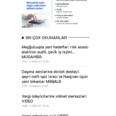
ƏN ÇOX OXUNANLAR
Məşğulluqda yeni hədəflər: risk əsaslı
elektron audit, çevik iş rejimi...
MÜSAHİBƏ
12:54
6 AVQUST, 2026
Daşıma xərclərinə dövlət dəstəyi:
qeyri-neft-qaz ixracı və Naxçıvan üçün
yeni imkanlar
MƏQALƏ
11:59
5 AVQUST, 2026
Vergi ödəyicilərinə xidmət mərkəzləri
VİDEO
14:25
4 AVQUST, 2026
Vergi xəbərləri: iyul
VİDEO