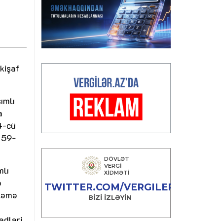
kişaf
ımlı
a
54-cü
 59-
mlı
ə
iləmə
ədləri