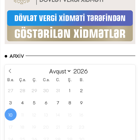
ARXIV
B.e.
Ç.a.
Ç.
C.a.
C.
Ş.
B.
27
28
29
30
31
1
2
3
4
5
6
7
8
9
10
11
12
13
14
15
16
17
18
19
20
21
22
23
24
25
26
27
28
29
30