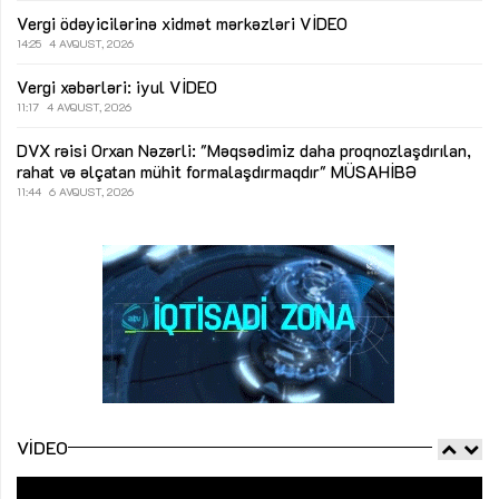
Vergi ödəyicilərinə xidmət mərkəzləri
VİDEO
14:25
4 AVQUST, 2026
Vergi xəbərləri: iyul
VİDEO
11:17
4 AVQUST, 2026
DVX rəisi Orxan Nəzərli: "Məqsədimiz daha proqnozlaşdırılan,
rahat və əlçatan mühit formalaşdırmaqdır"
MÜSAHİBƏ
11:44
6 AVQUST, 2026
VIDEO