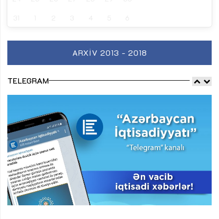
31
1
2
3
4
5
6
ARXIV 2013 - 2018
TELEGRAM