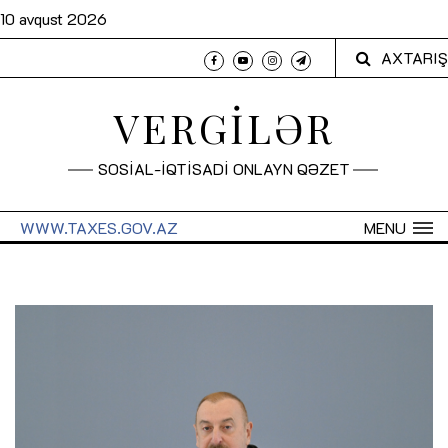
10 avqust 2026
AXTARIŞ
VERGİLƏR
SOSİAL-İQTİSADİ ONLAYN QƏZET
WWW.TAXES.GOV.AZ
MENU