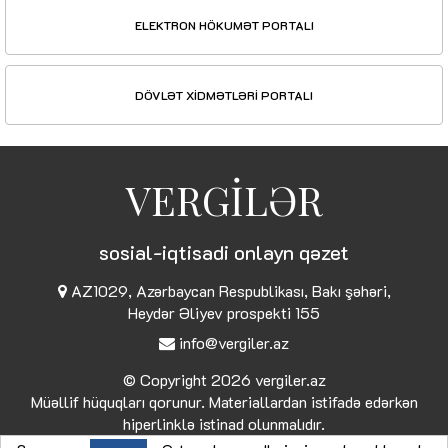
ELEKTRON HÖKUMƏT PORTALI
DÖVLƏT XİDMƏTLƏRİ PORTALI
VERGİLƏR
sosial-iqtisadi onlayn qəzet
AZ1029, Azərbaycan Respublikası, Bakı şəhəri,
Heydər Əliyev prospekti 155
info@vergiler.az
© Copyright 2026
vergiler.az
Müəllif hüquqları qorunur. Materiallardan istifadə edərkən
hiperlinklə istinad olunmalıdır.