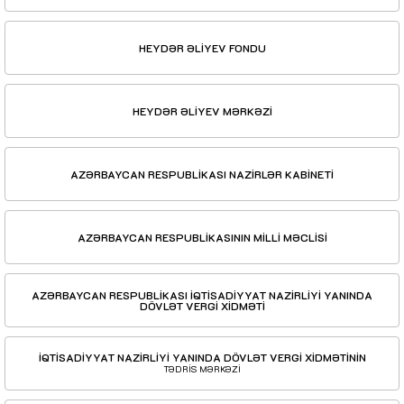
HEYDƏR ƏLİYEV FONDU
HEYDƏR ƏLİYEV MƏRKƏZİ
AZƏRBAYCAN RESPUBLİKASI NAZİRLƏR KABİNETİ
AZƏRBAYCAN RESPUBLİKASININ MİLLİ MƏCLİSİ
AZƏRBAYCAN RESPUBLİKASI İQTİSADİYYAT NAZİRLİYİ YANINDA
DÖVLƏT VERGİ XİDMƏTİ
İQTİSADİYYAT NAZİRLİYİ YANINDA DÖVLƏT VERGİ XİDMƏTİNİN
TƏDRİS MƏRKƏZİ