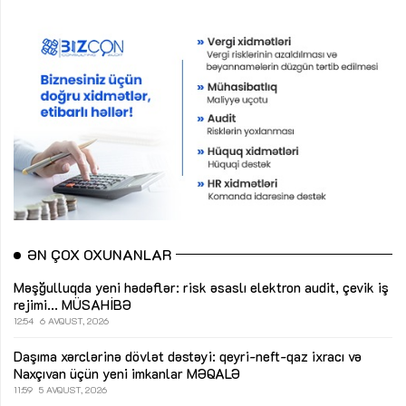
ƏN ÇOX OXUNANLAR
Məşğulluqda yeni hədəflər: risk əsaslı elektron audit, çevik iş
rejimi...
MÜSAHİBƏ
12:54
6 AVQUST, 2026
Daşıma xərclərinə dövlət dəstəyi: qeyri-neft-qaz ixracı və
Naxçıvan üçün yeni imkanlar
MƏQALƏ
11:59
5 AVQUST, 2026