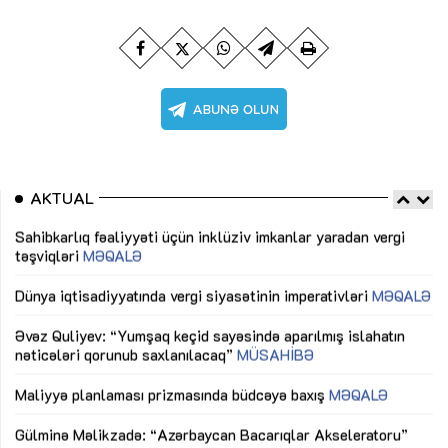
AKTUAL
Sahibkarlıq fəaliyyəti üçün inklüziv imkanlar yaradan vergi
“D
təşviqləri
MƏQALƏ
fə
lıq
Dünya iqtisadiyyatında vergi siyasətinin imperativləri
MƏQALƏ
Ni
mü
Əvəz Quliyev: “Yumşaq keçid sayəsində aparılmış islahatın
nəticələri qorunub saxlanılacaq”
MÜSAHİBƏ
Ay
ya
M
Maliyyə planlaması prizmasında büdcəyə baxış
MƏQALƏ
Az
Gülminə Məlikzadə: “Azərbaycan Bacarıqlar Akseleratoru”