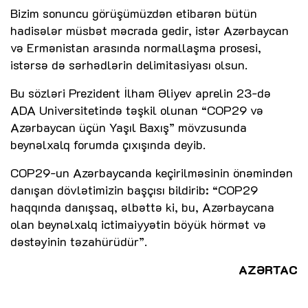
Bizim sonuncu görüşümüzdən etibarən bütün
hadisələr müsbət məcrada gedir, istər Azərbaycan
və Ermənistan arasında normallaşma prosesi,
istərsə də sərhədlərin delimitasiyası olsun.
Bu sözləri Prezident İlham Əliyev aprelin 23-də
ADA Universitetində təşkil olunan “COP29 və
Azərbaycan üçün Yaşıl Baxış” mövzusunda
beynəlxalq forumda çıxışında deyib.
COP29-un Azərbaycanda keçirilməsinin önəmindən
danışan dövlətimizin başçısı bildirib: “COP29
haqqında danışsaq, əlbəttə ki, bu, Azərbaycana
olan beynəlxalq ictimaiyyətin böyük hörmət və
dəstəyinin təzahürüdür”.
AZƏRTAC