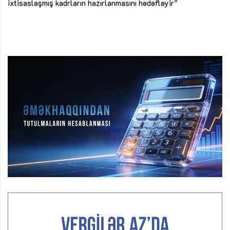
ke
ixtisaslaşmış kadrların hazırlanmasını hədəfləyir”
Ay
su