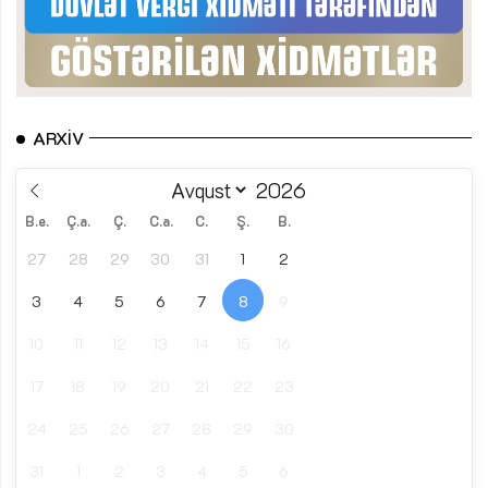
ARXIV
B.e.
Ç.a.
Ç.
C.a.
C.
Ş.
B.
27
28
29
30
31
1
2
3
4
5
6
7
8
9
10
11
12
13
14
15
16
17
18
19
20
21
22
23
24
25
26
27
28
29
30
31
1
2
3
4
5
6