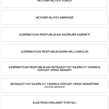
HEYDƏR ƏLİYEV FONDU
HEYDƏR ƏLİYEV MƏRKƏZİ
AZƏRBAYCAN RESPUBLİKASI NAZİRLƏR KABİNETİ
AZƏRBAYCAN RESPUBLİKASININ MİLLİ MƏCLİSİ
AZƏRBAYCAN RESPUBLİKASI İQTİSADİYYAT NAZİRLİYİ YANINDA
DÖVLƏT VERGİ XİDMƏTİ
İQTİSADİYYAT NAZİRLİYİ YANINDA DÖVLƏT VERGİ XİDMƏTİNİN
TƏDRİS MƏRKƏZİ
ELEKTRON HÖKUMƏT PORTALI