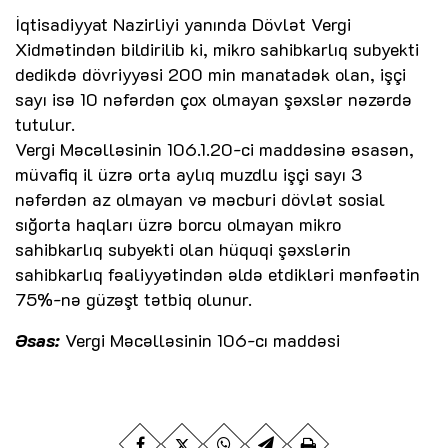
İqtisadiyyat Nazirliyi yanında Dövlət Vergi
Xidmətindən bildirilib ki, mikro sahibkarlıq subyekti
dedikdə dövriyyəsi 200 min manatadək olan, işçi
sayı isə 10 nəfərdən çox olmayan şəxslər nəzərdə
tutulur.
Vergi Məcəlləsinin 106.1.20-ci maddəsinə əsasən,
müvafiq il üzrə orta aylıq muzdlu işçi sayı 3
nəfərdən az olmayan və məcburi dövlət sosial
sığorta haqları üzrə borcu olmayan mikro
sahibkarlıq subyekti olan hüquqi şəxslərin
sahibkarlıq fəaliyyətindən əldə etdikləri mənfəətin
75%-nə güzəşt tətbiq olunur.
Əsas:
Vergi Məcəlləsinin 106-cı maddəsi