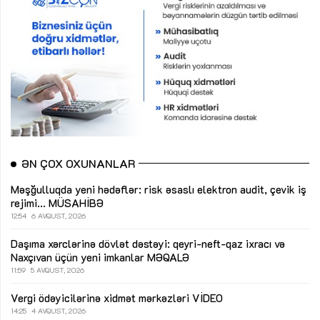
ƏN ÇOX OXUNANLAR
Məşğulluqda yeni hədəflər: risk əsaslı elektron audit, çevik iş
rejimi...
MÜSAHİBƏ
12:54
6 AVQUST, 2026
Daşıma xərclərinə dövlət dəstəyi: qeyri-neft-qaz ixracı və
Naxçıvan üçün yeni imkanlar
MƏQALƏ
11:59
5 AVQUST, 2026
Vergi ödəyicilərinə xidmət mərkəzləri
VİDEO
14:25
4 AVQUST, 2026