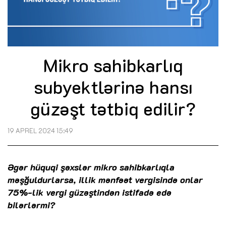
Mikro sahibkarlıq
subyektlərinə hansı
güzəşt tətbiq edilir?
19 APREL 2024 15:49
Əgər hüquqi şəxslər mikro sahibkarlıqla
məşğuldurlarsa, illik mənfəət vergisində onlar
75%-lik vergi güzəştindən istifadə edə
bilərlərmi?