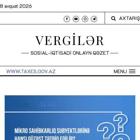
8 avqust 2026
AXTARIŞ
VERGİLƏR
SOSİAL-İQTİSADİ ONLAYN QƏZET
WWW.TAXES.GOV.AZ
MENU