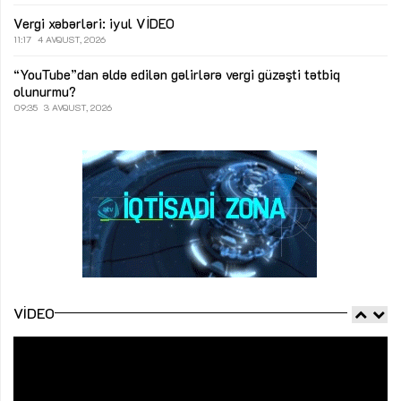
Vergi xəbərləri: iyul
VİDEO
11:17
4 AVQUST, 2026
“YouTube”dan əldə edilən gəlirlərə vergi güzəşti tətbiq
olunurmu?
09:35
3 AVQUST, 2026
VIDEO