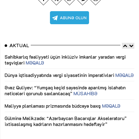
AKTUAL
Sahibkarlıq fəaliyyəti üçün inklüziv imkanlar yaradan vergi
“D
təşviqləri
MƏQALƏ
fə
lıq
Dünya iqtisadiyyatında vergi siyasətinin imperativləri
MƏQALƏ
Ni
mü
Əvəz Quliyev: “Yumşaq keçid sayəsində aparılmış islahatın
nəticələri qorunub saxlanılacaq”
MÜSAHİBƏ
Ay
ya
M
Maliyyə planlaması prizmasında büdcəyə baxış
MƏQALƏ
Az
Gülminə Məlikzadə: “Azərbaycan Bacarıqlar Akseleratoru”
ke
ixtisaslaşmış kadrların hazırlanmasını hədəfləyir”
Ay