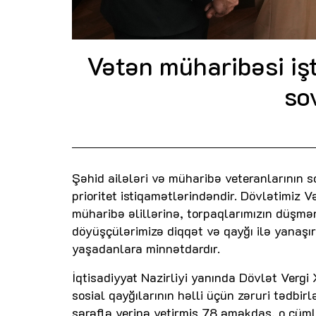
Vətən müharibəsi işt
so
Şəhid ailələri və müharibə veteranlarının so
prioritet istiqamətlərindəndir. Dövlətimiz 
müharibə əlillərinə, torpaqlarımızın düşm
döyüşçülərimizə diqqət və qayğı ilə yanaşır
yaşadanlara minnətdardır.
İqtisadiyyat Nazirliyi yanında Dövlət Vergi 
sosial qayğılarının həlli üçün zəruri tədbi
şərəflə yerinə yetirmiş 78 əməkdaş, o cüm