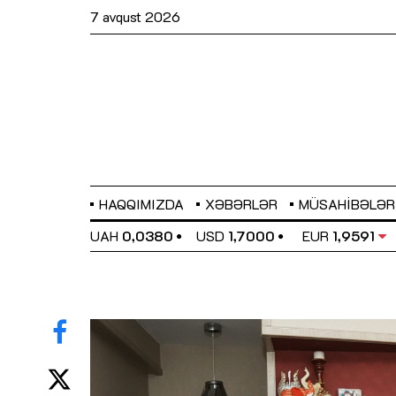
7 avqust 2026
HAQQIMIZDA
XƏBƏRLƏR
MÜSAHIBƏLƏR
EL
0,6489
UAH
0,0380
USD
1,7000
EUR
1,9591