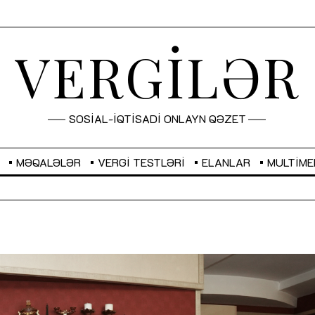
VERGİLƏR
SOSİAL-İQTİSADİ ONLAYN QƏZET
MƏQALƏLƏR
VERGI TESTLƏRI
ELANLAR
MULTIME
GBP
2,2873
RUB
2,0816
Sahibkarlıq fəaliyyəti üçün inklüziv
“Düzgün kommunikasiyanın
imkanlar yaradan vergi təşviqləri
real iş və sistemli fəaliyyə
MƏQALƏ
MÜSAHİBƏ