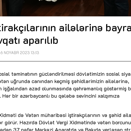
irakçılarının ailələrinə bay
vqatı aparılıb
6 NOYABR 2023 13:13
sial təminatının gücləndirilməsi dövlətimizin sosial siya
Vətən uğrunda canından keçmiş şəhidlərimizin ailələrinə,
ən işğalından azad olunmasında qəhrəmanlıq göstərmiş 
. Hər bir azərbaycanlı bu qələbə sevincini xalqımıza
Xidməti də Vətən müharibəsi iştirakçılarının və şəhid ailə
rlər görür. Hazırda Dövlət Vergi Xidmətində vətən borcunu
lədən 37 nəfər Mərkəzi Aparatda və Bakıda yerləşən st