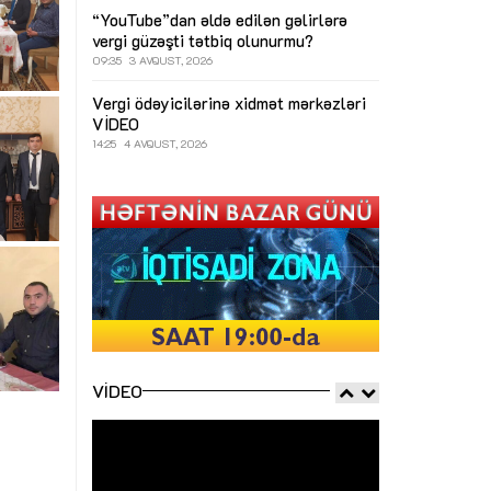
“YouTube”dan əldə edilən gəlirlərə
vergi güzəşti tətbiq olunurmu?
09:35
3 AVQUST, 2026
Vergi ödəyicilərinə xidmət mərkəzləri
VİDEO
14:25
4 AVQUST, 2026
VIDEO