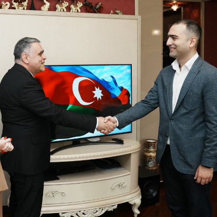
Dünya iqtisadiyyatında vergi
Nicat İmanov: "Vergi qanunv
siyasətinin imperativləri
MƏQALƏ
dəyişikliklər sahibkarlıq m
yaxşılaşdırılmasına xidmət 
MÜSAHİBƏ
Əvəz Quliyev: “Yumşaq keçid
sayəsində aparılmış islahatın nəticələri
qorunub saxlanılacaq”
MÜSAHİBƏ
Aytən Kərimova: “Məqsədi
inklüziv iş mühiti yaratmaq
öyrənən komanda formalaş
Maliyyə planlaması prizmasında
MÜSAHİBƏ
büdcəyə baxış
MƏQALƏ
Azərbaycanda dövlət-özəl 
Gülminə Məlikzadə: “Azərbaycan
çərçivəsində həyata keçirilə
Bacarıqlar Akseleratoru” ixtisaslaşmış
layihə
VİDEO
kadrların hazırlanmasını hədəfləyir”
Aydın Hüseynov: “Əsrin mü
Azərbaycanın iqtisadi suve
təmin edən əsas dayaqlard
MÜSAHİBƏ