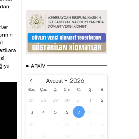
kdən
rlər
arının
yd
azilərə
si
ğıya
ARXIV
B.e.
Ç.a.
Ç.
C.a.
C.
Ş.
B.
27
28
29
30
31
1
2
3
4
5
6
7
8
9
10
11
12
13
14
15
16
17
18
19
20
21
22
23