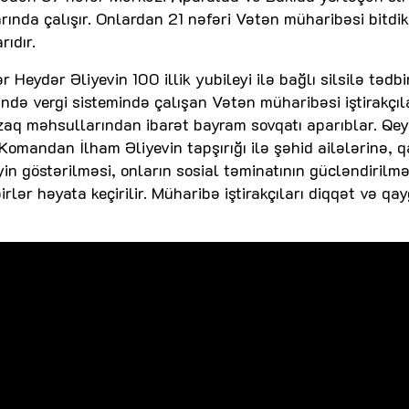
arında çalışır. Onlardan 21 nəfəri Vətən müharibəsi bitdi
rıdır.
eydər Əliyevin 100 illik yubileyi ilə bağlı silsilə tədbi
də vergi sistemində çalışan Vətən müharibəsi iştirakçıl
rzaq məhsullarından ibarət bayram sovqatı aparıblar. Qe
Komandan İlham Əliyevin tapşırığı ilə şəhid ailələrinə, q
in göstərilməsi, onların sosial təminatının gücləndirilmə
lər həyata keçirilir. Müharibə iştirakçıları diqqət və qay