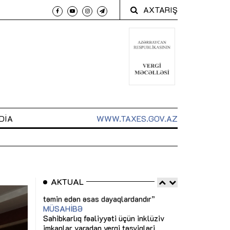
AXTARIŞ
DIA
WWW.TAXES.GOV.AZ
AKTUAL
 arxasında
Sahibkarlıq fəaliyyəti üçün inklüziv
“Düzgün kommun
t dayanır”
imkanlar yaradan vergi təşviqləri
real iş və siste
MƏQALƏ
MÜSAHİBƏ