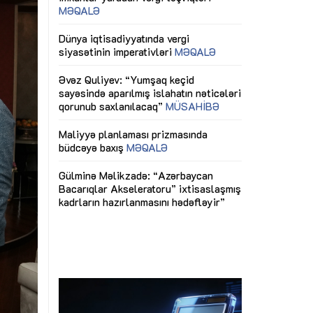
ericiliyinə
Dünya iqtisadiyyatında vergi
Nicat İmanov: "
ühitinin
siyasətinin imperativləri
MƏQALƏ
dəyişikliklər s
edir"
yaxşılaşdırılma
MÜSAHİBƏ
Əvəz Quliyev: “Yumşaq keçid
sayəsində aparılmış islahatın nəticələri
miz daha
qorunub saxlanılacaq”
MÜSAHİBƏ
Aytən Kərimov
, çevik və
inklüziv iş müh
dırmaqdır”
öyrənən komand
Maliyyə planlaması prizmasında
MÜSAHİBƏ
büdcəyə baxış
MƏQALƏ
tərəfdaşlığı
Azərbaycanda d
Gülminə Məlikzadə: “Azərbaycan
n ilk pilot
çərçivəsində hə
Bacarıqlar Akseleratoru” ixtisaslaşmış
layihə
VİDEO
kadrların hazırlanmasını hədəfləyir”
qaviləsi”
Aydın Hüseynov
renliyini
Azərbaycanın iq
andır”
təmin edən əsa
MÜSAHİBƏ