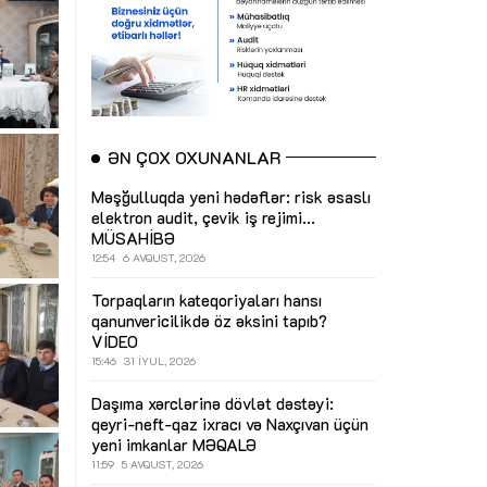
ƏN ÇOX OXUNANLAR
Məşğulluqda yeni hədəflər: risk əsaslı
elektron audit, çevik iş rejimi...
MÜSAHİBƏ
12:54
6 AVQUST, 2026
Torpaqların kateqoriyaları hansı
qanunvericilikdə öz əksini tapıb?
VİDEO
15:46
31 İYUL, 2026
Daşıma xərclərinə dövlət dəstəyi:
qeyri-neft-qaz ixracı və Naxçıvan üçün
yeni imkanlar
MƏQALƏ
11:59
5 AVQUST, 2026