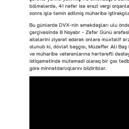
bölmələrdə, 41 nəfər isə ərazi vergi orqanl
sonra işlə təmin edilmiş müharibə iştirakçıla
Bu günlərdə DVX-nin əməkdaşları ulu öndər H
çərçivəsində 8 Noyabr - Zəfər Günü ərəfəsin
ailələrini ziyarət edərək onlara müxtəlif ə
olunub ki, dövlət başçısı, Müzəffər Ali Baş 
və müharibə veteranlarına hərtərəfli dəstəy
istiqamətində mütəmadi olaraq bir çox tədbir
görə minnətdarlıqlarını bildiriblər.