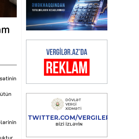
ram
sətinin
bütün
lərinin
ruktur