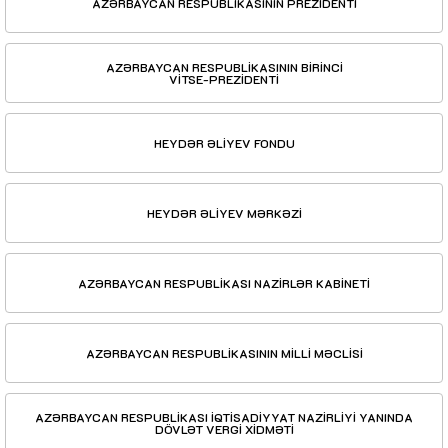
AZƏRBAYCAN RESPUBLİKASININ PREZİDENTİ
AZƏRBAYCAN RESPUBLİKASININ BİRİNCİ
VİTSE-PREZİDENTİ
HEYDƏR ƏLİYEV FONDU
HEYDƏR ƏLİYEV MƏRKƏZİ
AZƏRBAYCAN RESPUBLİKASI NAZİRLƏR KABİNETİ
AZƏRBAYCAN RESPUBLİKASININ MİLLİ MƏCLİSİ
AZƏRBAYCAN RESPUBLİKASI İQTİSADİYYAT NAZİRLİYİ YANINDA
DÖVLƏT VERGİ XİDMƏTİ