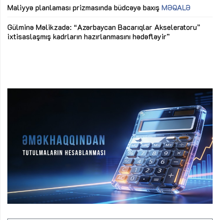
M
Maliyyə planlaması prizmasında büdcəyə baxış
MƏQALƏ
Az
Gülminə Məlikzadə: “Azərbaycan Bacarıqlar Akseleratoru”
ke
ixtisaslaşmış kadrların hazırlanmasını hədəfləyir”
Ay
su