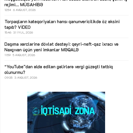
rejimi...
MÜSAHİBƏ
12:54
6 AVQUST, 2026
Torpaqların kateqoriyaları hansı qanunvericilikdə öz əksini
tapıb?
VİDEO
15:46
31 İYUL, 2026
Daşıma xərclərinə dövlət dəstəyi: qeyri-neft-qaz ixracı və
Naxçıvan üçün yeni imkanlar
MƏQALƏ
11:59
5 AVQUST, 2026
“YouTube”dan əldə edilən gəlirlərə vergi güzəşti tətbiq
olunurmu?
09:35
3 AVQUST, 2026