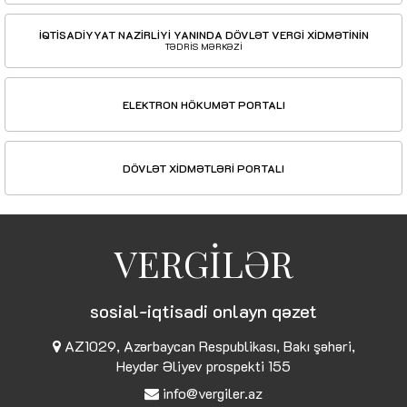
İQTİSADİYYAT NAZİRLİYİ YANINDA DÖVLƏT VERGİ XİDMƏTİNİN
TƏDRİS MƏRKƏZİ
ELEKTRON HÖKUMƏT PORTALI
DÖVLƏT XİDMƏTLƏRİ PORTALI
VERGİLƏR
sosial-iqtisadi onlayn qəzet
AZ1029, Azərbaycan Respublikası, Bakı şəhəri,
Heydər Əliyev prospekti 155
info@vergiler.az