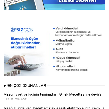
ƏN ÇOX OXUNANLAR
Məzuniyyət və işçinin təminatları: Əmək Məcəlləsi nə deyir?
11:54
31 İYUL, 2026
Məşğulluqda yeni hədəflər: risk əsaslı elektron audit, çevik iş