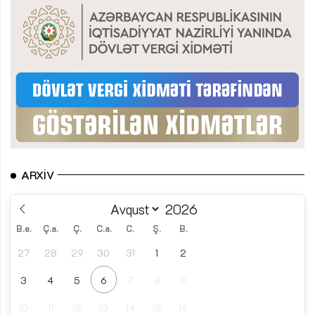
ARXIV
B.e.
Ç.a.
Ç.
C.a.
C.
Ş.
B.
27
28
29
30
31
1
2
3
4
5
6
7
8
9
10
11
12
13
14
15
16