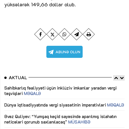
yüksələrək 149,66 dollar olub.
AKTUAL
Sahibkarlıq fəaliyyəti üçün inklüziv imkanlar yaradan vergi
“D
təşviqləri
MƏQALƏ
fə
lıq
Dünya iqtisadiyyatında vergi siyasətinin imperativləri
MƏQALƏ
Ni
mü
Əvəz Quliyev: “Yumşaq keçid sayəsində aparılmış islahatın
nəticələri qorunub saxlanılacaq”
MÜSAHİBƏ
Ay
ya