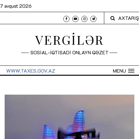
7 avqust 2026
AXTARIŞ
VERGİLƏR
SOSİAL-İQTİSADİ ONLAYN QƏZET
WWW.TAXES.GOV.AZ
MENU