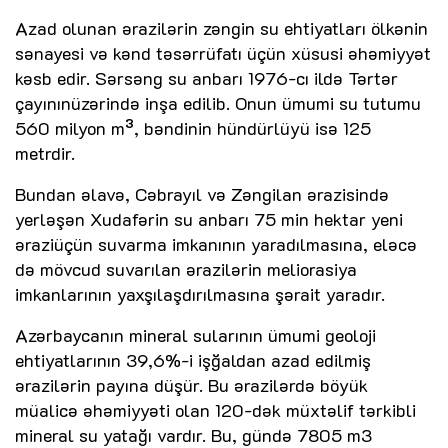
Azad olunan ərazilərin zəngin su ehtiyatları ölkənin
sənayesi və kənd təsərrüfatı üçün xüsusi əhəmiyyət
kəsb edir. Sərsəng su anbarı 1976-cı ildə Tərtər
çayınınüzərində inşa edilib. Onun ümumi su tutumu
560 milyon m³, bəndinin hündürlüyü isə 125
metrdir.
Bundan əlavə, Cəbrayıl və Zəngilan ərazisində
yerləşən Xudafərin su anbarı 75 min hektar yeni
əraziüçün suvarma imkanının yaradılmasına, eləcə
də mövcud suvarılan ərazilərin meliorasiya
imkanlarının yaxşılaşdırılmasına şərait yaradır.
Azərbaycanın mineral sularının ümumi geoloji
ehtiyatlarının 39,6%-i işğaldan azad edilmiş
ərazilərin payına düşür. Bu ərazilərdə böyük
müalicə əhəmiyyəti olan 120-dək müxtəlif tərkibli
mineral su yatağı vardır. Bu, gündə 7805 m3