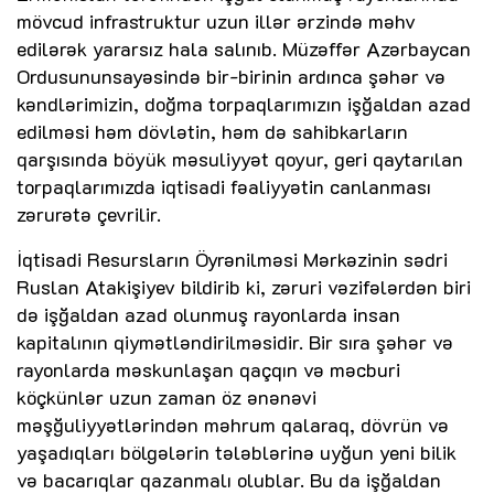
mövcud infrastruktur uzun illər ərzində məhv
edilərək yararsız hala salınıb. Müzəffər Azərbaycan
Ordusununsayəsində bir-birinin ardınca şəhər və
kəndlərimizin, doğma torpaqlarımızın işğaldan azad
edilməsi həm dövlətin, həm də sahibkarların
qarşısında böyük məsuliyyət qoyur, geri qaytarılan
torpaqlarımızda iqtisadi fəaliyyətin canlanması
zərurətə çevrilir.
İqtisadi Resursların Öyrənilməsi Mərkəzinin sədri
Ruslan Atakişiyev bildirib ki, zəruri vəzifələrdən biri
də işğaldan azad olunmuş rayonlarda insan
kapitalının qiymətləndirilməsidir. Bir sıra şəhər və
rayonlarda məskunlaşan qaçqın və məcburi
köçkünlər uzun zaman öz ənənəvi
məşğuliyyətlərindən məhrum qalaraq, dövrün və
yaşadıqları bölgələrin tələblərinə uyğun yeni bilik
və bacarıqlar qazanmalı olublar. Bu da işğaldan