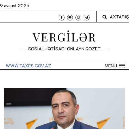
9 avqust 2026
AXTARIŞ
VERGİLƏR
SOSİAL-İQTİSADİ ONLAYN QƏZET
WWW.TAXES.GOV.AZ
MENU