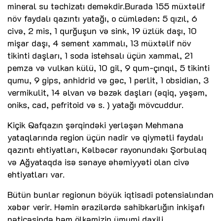
mineral su təchizatı deməkdir.Burada 155 müxtəlif
növ faydalı qazıntı yatağı, o cümlədən: 5 qızıl, 6
civə, 2 mis, 1 qurğuşun və sink, 19 üzlük daşı, 10
mişar daşı, 4 sement xammalı, 13 müxtəlif növ
tikinti daşları, 1 soda istehsalı üçün xammal, 21
pemza və vulkan külü, 10 gil, 9 qum-çınqıl, 5 tikinti
qumu, 9 gips, anhidrid və gəc, 1 perlit, 1 obsidian, 3
vermikulit, 14 əlvan və bəzək daşları (əqiq, yəşəm,
oniks, cad, pefritoid və s. ) yatağı mövcuddur.
Kiçik Qafqazın şərqindəki yerləşən Mehmana
yataqlarında region üçün nadir və qiymətli faydalı
qazıntı ehtiyatları, Kəlbəcər rayonundakı Şorbulaq
və Ağyataqda isə sənaye əhəmiyyəti olan civə
ehtiyatları var.
Bütün bunlar regionun böyük iqtisadi potensialından
xəbər verir. Həmin ərazilərdə sahibkarlığın inkişafı
nəticəsində həm ölkəmizin ümumi daxili