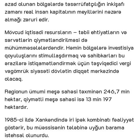
azad olunan bölgələrdə təsərrüfatçılığın inkişafı
zamanı real insan kapitalının meyillərini nəzərə
almağı zəruri edir.
Mövcud iqtisadi resursların – təbii ehtiyatların və
sərvətlərin qiymətləndirilməsi də
mühümməsələlərdəndir. Həmin bölgələrə investisiya
qoyuluşlarını stimullaşdırmaq və sahibkarları bu
ərazilərə istiqamətləndirmək üçün təşviqedici vergi
vəgömrük siyasəti dövlətin diqqət mərkəzində
olacaq.
Regionun ümumi meşə sahəsi təxminən 246,7 min
hektar, qiymətli meşə sahəsi isə 13 min 197
hektardır.
1985-ci ildə Xankəndində iri ipək kombinatı fəaliyyət
göstərir, bu müəssisənin tələbinə uyğun barama
istehsal olunurdu.