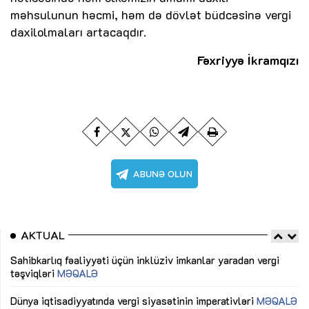
məhsulunun həcmi, həm də dövlət büdcəsinə vergi
daxilolmaları artacaqdır.
Fəxriyyə İkramqızı
AKTUAL
Sahibkarlıq fəaliyyəti üçün inklüziv imkanlar yaradan vergi
“D
təşviqləri
MƏQALƏ
fə
lıq
Dünya iqtisadiyyatında vergi siyasətinin imperativləri
MƏQALƏ
Ni