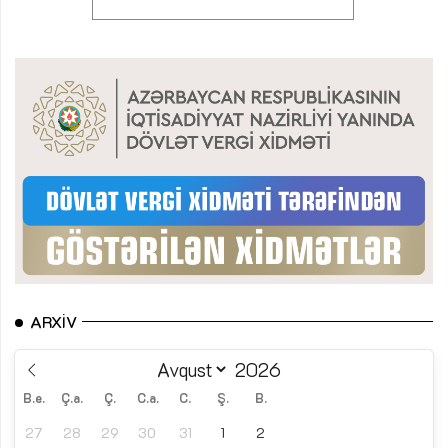
ARXIV
B.e.
Ç.a.
Ç.
C.a.
C.
Ş.
B.
27
28
29
30
31
1
2