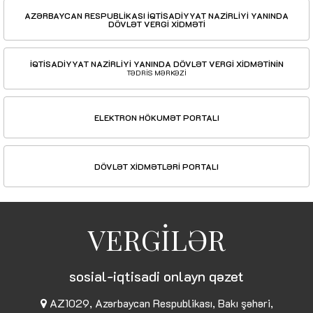
AZƏRBAYCAN RESPUBLİKASI İQTİSADİYYAT NAZİRLİYİ YANINDA
DÖVLƏT VERGİ XİDMƏTİ
İQTİSADİYYAT NAZİRLİYİ YANINDA DÖVLƏT VERGİ XİDMƏTİNİN
TƏDRİS MƏRKƏZİ
ELEKTRON HÖKUMƏT PORTALI
DÖVLƏT XİDMƏTLƏRİ PORTALI
VERGİLƏR
sosial-iqtisadi onlayn qəzet
AZ1029, Azərbaycan Respublikası, Bakı şəhəri,