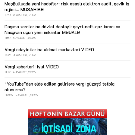
Məşğulluqda yeni hədəflər: risk əsaslı elektron audit, çevik iş
rejimi...
MÜSAHİBƏ
12:54
6 AVQUST, 2026
Daşıma xərclərinə dövlət dəstəyi: qeyri-neft-qaz ixracı və
Naxçıvan üçün yeni imkanlar
MƏQALƏ
11:59
5 AVQUST, 2026
Vergi ödəyicilərinə xidmət mərkəzləri
VİDEO
14:25
4 AVQUST, 2026
Vergi xəbərləri: iyul
VİDEO
11:17
4 AVQUST, 2026
“YouTube”dan əldə edilən gəlirlərə vergi güzəşti tətbiq
olunurmu?
09:35
3 AVQUST, 2026