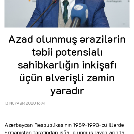
Azad olunmuş ərazilərin
təbii potensialı
sahibkarlığın inkişafı
üçün əlverişli zəmin
yaradır
13 NOYABR 2020 16:41
Azərbaycan Respublikasının 1989-1993-cü illərdə
Ermənistan tərəfindən işğal olunmuş rayonlarında