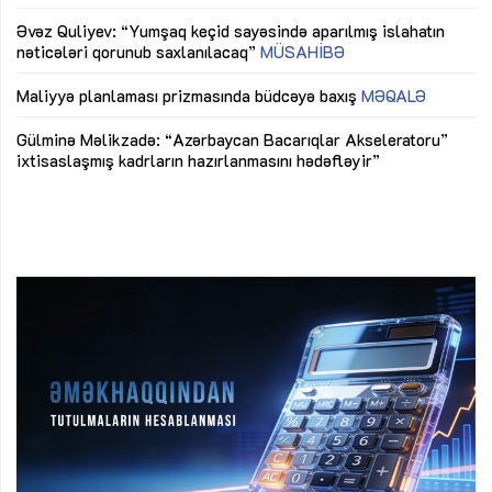
mü
Əvəz Quliyev: “Yumşaq keçid sayəsində aparılmış islahatın
nəticələri qorunub saxlanılacaq”
MÜSAHİBƏ
Ay
ya
M
Maliyyə planlaması prizmasında büdcəyə baxış
MƏQALƏ
Az
Gülminə Məlikzadə: “Azərbaycan Bacarıqlar Akseleratoru”
ke
ixtisaslaşmış kadrların hazırlanmasını hədəfləyir”
Ay
su