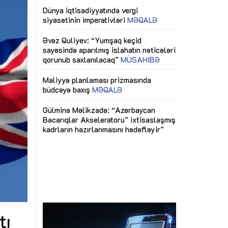
ericiliyinə
Dünya iqtisadiyyatında vergi
Nicat İmanov: "
ühitinin
siyasətinin imperativləri
MƏQALƏ
dəyişikliklər s
edir"
yaxşılaşdırılma
MÜSAHİBƏ
Əvəz Quliyev: “Yumşaq keçid
sayəsində aparılmış islahatın nəticələri
miz daha
qorunub saxlanılacaq”
MÜSAHİBƏ
Aytən Kərimov
, çevik və
inklüziv iş müh
dırmaqdır”
öyrənən komand
Maliyyə planlaması prizmasında
MÜSAHİBƏ
büdcəyə baxış
MƏQALƏ
tərəfdaşlığı
Azərbaycanda d
Gülminə Məlikzadə: “Azərbaycan
n ilk pilot
çərçivəsində hə
Bacarıqlar Akseleratoru” ixtisaslaşmış
layihə
VİDEO
kadrların hazırlanmasını hədəfləyir”
qaviləsi”
Aydın Hüseynov
renliyini
Azərbaycanın iq
andır”
təmin edən əsa
MÜSAHİBƏ
tı