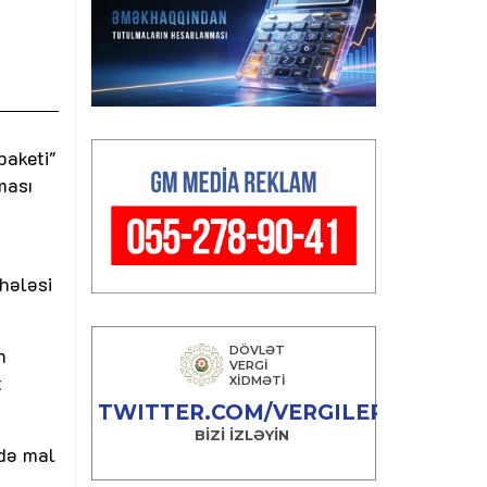
paketi"
ması
hələsi
n
t
ndə mal