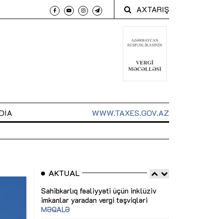
AXTARIŞ
DIA
WWW.TAXES.GOV.AZ
AKTUAL
 arxasında
Sahibkarlıq fəaliyyəti üçün inklüziv
“Düzgün kommun
t dayanır”
imkanlar yaradan vergi təşviqləri
real iş və siste
MƏQALƏ
MÜSAHİBƏ