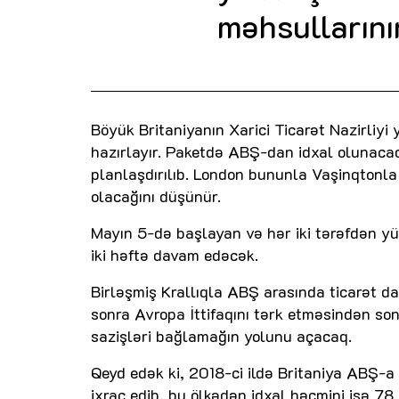
məhsulların
Böyük Britaniyanın Xarici Ticarət Nazirliy
hazırlayır. Paketdə ABŞ-dan idxal olunaca
planlaşdırılıb. London bununla Vaşinqtonla 
olacağını düşünür.
Mayın 5-də başlayan və hər iki tərəfdən yüz
iki həftə davam edəcək.
Birləşmiş Krallıqla ABŞ arasında ticarət da
sonra Avropa İttifaqını tərk etməsindən son
sazişləri bağlamağın yolunu açacaq.
Qeyd edək ki, 2018-ci ildə Britaniya ABŞ-a
ixrac edib, bu ölkədən idxal həcmini isə 78 