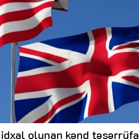
Dünya iqtisadiyyatında vergi
Nicat İmanov: "Vergi qanunv
siyasətinin imperativləri
MƏQALƏ
dəyişikliklər sahibkarlıq m
yaxşılaşdırılmasına xidmət 
MÜSAHİBƏ
Əvəz Quliyev: “Yumşaq keçid
sayəsində aparılmış islahatın nəticələri
qorunub saxlanılacaq”
MÜSAHİBƏ
Aytən Kərimova: “Məqsədi
inklüziv iş mühiti yaratmaq
öyrənən komanda formalaş
Maliyyə planlaması prizmasında
MÜSAHİBƏ
büdcəyə baxış
MƏQALƏ
Azərbaycanda dövlət-özəl 
Gülminə Məlikzadə: “Azərbaycan
çərçivəsində həyata keçirilə
Bacarıqlar Akseleratoru” ixtisaslaşmış
layihə
VİDEO
kadrların hazırlanmasını hədəfləyir”
Aydın Hüseynov: “Əsrin mü
Azərbaycanın iqtisadi suve
təmin edən əsas dayaqlard
MÜSAHİBƏ
idxal olunan kənd təsərrüfa