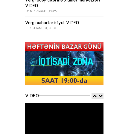
VİDEO
14:25
4 AVQUST, 2026
Vergi xəbərləri: iyul
VİDEO
11:17
4 AVQUST, 2026
VIDEO