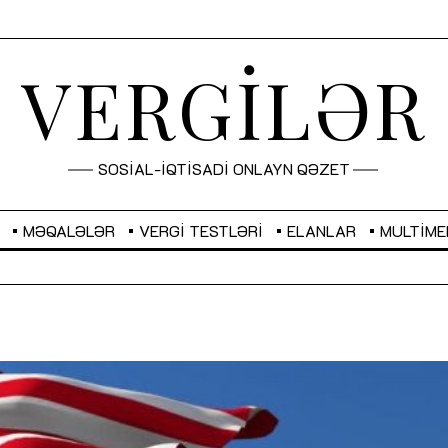
VERGİLƏR
SOSİAL-İQTİSADİ ONLAYN QƏZET
MƏQALƏLƏR
VERGI TESTLƏRI
ELANLAR
MULTIME
GBP
2,2873
RUB
2,0816
Sahibkarlıq fəaliyyəti üçün inklüziv
“Düzgün kommunikasiyanın
imkanlar yaradan vergi təşviqləri
real iş və sistemli fəaliyyə
MƏQALƏ
MÜSAHİBƏ