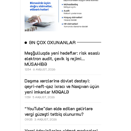
ƏN ÇOX OXUNANLAR
Məşğulluqda yeni hədəflər: risk əsaslı
elektron audit, çevik iş rejimi...
MÜSAHİBƏ
12:54
6 AVQUST, 2026
Daşıma xərclərinə dövlət dəstəyi:
qeyri-neft-qaz ixracı və Naxçıvan üçün
yeni imkanlar
MƏQALƏ
11:59
5 AVQUST, 2026
“YouTube”dan əldə edilən gəlirlərə
vergi güzəşti tətbiq olunurmu?
09:35
3 AVQUST, 2026
Vergi ödəyicilərinə xidmət mərkəzləri