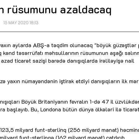
ın rüsumunu azaldacaq
15 MAY 2020 18:13
i yaxın aylarda ABŞ-a təqdim olunacaq "böyük güzəştlər 
q kənd təsərrüfatı məhsullarının rüsumunun aşağı salın
azad ticarət sazişi barədə danışıqlarda irəliləyişə nail
ə yaxın nümayəndənin iştirak etdiyi danışıqların ilk mər
nışıqları Böyük Britaniyanın fevralın 1-də 47 il üzvlükdə
ra başlayıb. Bu, Londona bütün dünya ölkələri ilə ticarə
 123,5 milyard funt-sterlinq (256 milyard manat) həcmi
milyard funt-sterlinqə (162 milyard manat) çatdırıb.