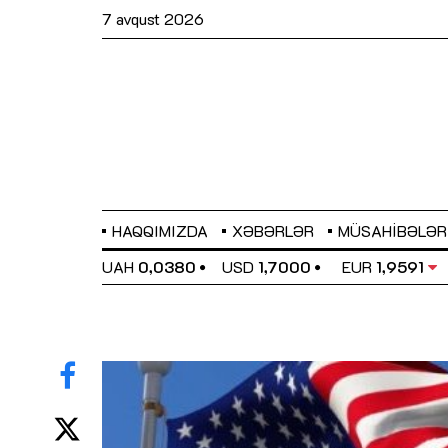
7 avqust 2026
HAQQIMIZDA
XƏBƏRLƏR
MÜSAHIBƏLƏR
EL
0,6489
UAH
0,0380
USD
1,7000
EUR
1,9591