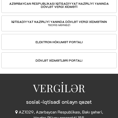
AZƏRBAYCAN RESPUBLİKASI İQTİSADİYYAT NAZİRLİYİ YANINDA
DÖVLƏT VERGİ XİDMƏTİ
İQTİSADİYYAT NAZİRLİYİ YANINDA DÖVLƏT VERGİ XİDMƏTİNİN
TƏDRİS MƏRKƏZİ
ELEKTRON HÖKUMƏT PORTALI
DÖVLƏT XİDMƏTLƏRİ PORTALI
VERGİLƏR
sosial-iqtisadi onlayn qəzet
AZ1029, Azərbaycan Respublikası, Bakı şəhəri,
Heydər Əliyev prospekti 155