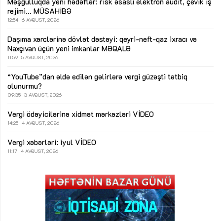
Məşğulluqda yeni hədəflər: risk əsaslı elektron audit, çevik iş
rejimi...
MÜSAHİBƏ
12:54
6 AVQUST, 2026
Daşıma xərclərinə dövlət dəstəyi: qeyri-neft-qaz ixracı və
Naxçıvan üçün yeni imkanlar
MƏQALƏ
11:59
5 AVQUST, 2026
“YouTube”dan əldə edilən gəlirlərə vergi güzəşti tətbiq
olunurmu?
09:35
3 AVQUST, 2026
Vergi ödəyicilərinə xidmət mərkəzləri
VİDEO
14:25
4 AVQUST, 2026
Vergi xəbərləri: iyul
VİDEO
11:17
4 AVQUST, 2026