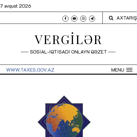
7 avqust 2026
AXTARIŞ
VERGİLƏR
SOSİAL-İQTİSADİ ONLAYN QƏZET
WWW.TAXES.GOV.AZ
MENU