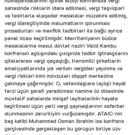
nümayəndələrinin iştirak etdiyi konfransda vergi
sahəsində risklərin idarə edilməsi, vergi təşviqləri
və təsirlərlə əlaqədar məsələlər müzakirə edilmiş,
vergi idarəçiliyində məlumatların qorunması
prosedurları və məxfilik tədbirləri ilə bağlı ayrıca
panel iclası keçirilmişdir. Mavritaniyanın büdcə
məsələlərinə məsul dövlət naziri Vəlid Kambu
konfransın açılışındakı çıxışında tədbir iştirakçılarını
qitələrarası vergi qaçaqlığı, transmilli şirkətlərin
əməliyyatlarında yol verilən vergidən yayınma və
vergi riskləri kimi mövzuları diqqət mərkəzinə
çəkməyə çağırmışdır. O, vətəndaşlara layiqli həyat
tərzi üçün şərait yaradılması naminə öz ölkəsində
müxtəlif sahələrdə inkişaf layihələrinin həyata
keçirilməsi üçün yerli vergi qaynaqlarının səfərbər
olunmasının zəruriliyini vurğulamışdır. ATAIC-nin
baş katibi Muhammed Osman İbrahim isə konfrans
çərçivəsində gerçəkləşən bu görüşün birliyə üzv