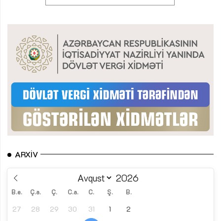
ARXIV
B.e.
Ç.a.
Ç.
C.a.
C.
Ş.
B.
27
28
29
30
31
1
2