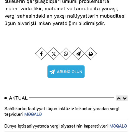
ölkələrin qarşılaşdıqları ümumi problemlərlə
mübarizədə fikir, məlumat və təcrübə ilə yanaşı,
vergi sahəsindəki ən yaxşı nailiyyətlərin mübadiləsi
üçün əlverişli imkan yaratdığını bildirmişdir.
AKTUAL
Sahibkarlıq fəaliyyəti üçün inklüziv imkanlar yaradan vergi
“D
təşviqləri
MƏQALƏ
fə
lıq
Dünya iqtisadiyyatında vergi siyasətinin imperativləri
MƏQALƏ
Ni
mü