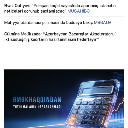
Əvəz Quliyev: “Yumşaq keçid sayəsində aparılmış islahatın
nəticələri qorunub saxlanılacaq”
MÜSAHİBƏ
Ay
ya
M
Maliyyə planlaması prizmasında büdcəyə baxış
MƏQALƏ
Az
Gülminə Məlikzadə: “Azərbaycan Bacarıqlar Akseleratoru”
ke
ixtisaslaşmış kadrların hazırlanmasını hədəfləyir”
Ay
su