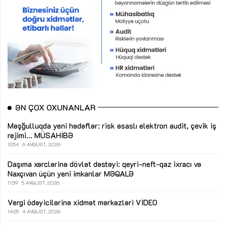
ƏN ÇOX OXUNANLAR
Məşğulluqda yeni hədəflər: risk əsaslı elektron audit, çevik iş
rejimi...
MÜSAHİBƏ
12:54
6 AVQUST, 2026
Daşıma xərclərinə dövlət dəstəyi: qeyri-neft-qaz ixracı və
Naxçıvan üçün yeni imkanlar
MƏQALƏ
11:59
5 AVQUST, 2026
Vergi ödəyicilərinə xidmət mərkəzləri
VİDEO
14:25
4 AVQUST, 2026