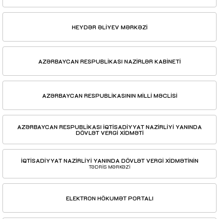
HEYDƏR ƏLİYEV MƏRKƏZİ
AZƏRBAYCAN RESPUBLİKASI NAZİRLƏR KABİNETİ
AZƏRBAYCAN RESPUBLİKASININ MİLLİ MƏCLİSİ
AZƏRBAYCAN RESPUBLİKASI İQTİSADİYYAT NAZİRLİYİ YANINDA
DÖVLƏT VERGİ XİDMƏTİ
İQTİSADİYYAT NAZİRLİYİ YANINDA DÖVLƏT VERGİ XİDMƏTİNİN
TƏDRİS MƏRKƏZİ
ELEKTRON HÖKUMƏT PORTALI