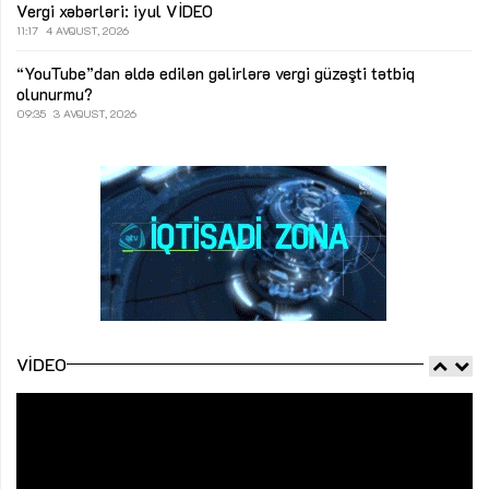
Vergi xəbərləri: iyul
VİDEO
11:17
4 AVQUST, 2026
“YouTube”dan əldə edilən gəlirlərə vergi güzəşti tətbiq
olunurmu?
09:35
3 AVQUST, 2026
VIDEO