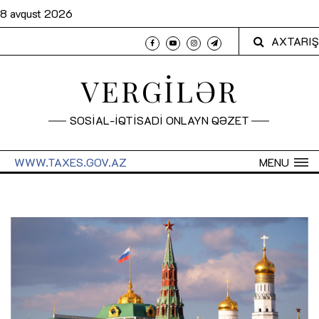
8 avqust 2026
AXTARIŞ
VERGİLƏR
SOSİAL-İQTİSADİ ONLAYN QƏZET
WWW.TAXES.GOV.AZ
MENU