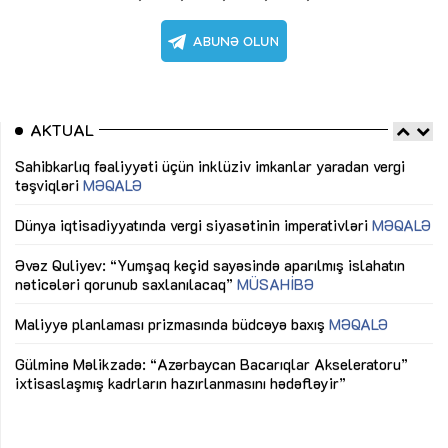
AKTUAL
Sahibkarlıq fəaliyyəti üçün inklüziv imkanlar yaradan vergi
“D
təşviqləri
MƏQALƏ
fə
lıq
Dünya iqtisadiyyatında vergi siyasətinin imperativləri
MƏQALƏ
Ni
mü
Əvəz Quliyev: “Yumşaq keçid sayəsində aparılmış islahatın
nəticələri qorunub saxlanılacaq”
MÜSAHİBƏ
Ay
ya
M
Maliyyə planlaması prizmasında büdcəyə baxış
MƏQALƏ
Az
Gülminə Məlikzadə: “Azərbaycan Bacarıqlar Akseleratoru”
ke
ixtisaslaşmış kadrların hazırlanmasını hədəfləyir”
Ay
su