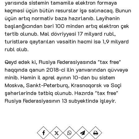
yarısında sistemin tamamilə elektron formaya
keçməsi üçün bütün resurslar işə salınacaq. Bunun
üçün artıq normativ baza hazırlanıb. Layihənin
başlanğıcından bəri 100 mindən artıq elektron çek
tərtib olunub. Mal dövriyyəsi 17 milyard rubl,
turistlərə qaytarılan vəsaitin həcmi isə 1,9 milyard
rubl olub.
Qeyd edək ki, Rusiya Federasiyasında "tax free"
haqqında qanun 2018-ci ilin yanvarından qüvvəyə
minib. Həmin il aprel ayının 10-dan bu sistem
Moskva, Sankt-Peterburq, Krasnoqorsk və Soçi
şəhərlərində tətbiq olunub. Hazırda "tax free"
Rusiya Federasiyasının 13 subyektində işləyir.