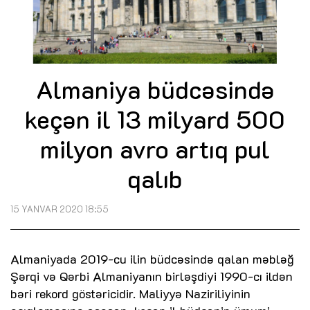
Almaniya büdcəsində
keçən il 13 milyard 500
milyon avro artıq pul
qalıb
15 YANVAR 2020 18:55
Almaniyada 2019-cu ilin büdcəsində qalan məbləğ
Şərqi və Qərbi Almaniyanın birləşdiyi 1990-cı ildən
bəri rekord göstəricidir. Maliyyə Naziriliyinin