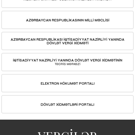
AZƏRBAYCAN RESPUBLİKASININ MİLLİ MƏCLİSİ
AZƏRBAYCAN RESPUBLİKASI İQTİSADİYYAT NAZİRLİYİ YANINDA
DÖVLƏT VERGİ XİDMƏTİ
İQTİSADİYYAT NAZİRLİYİ YANINDA DÖVLƏT VERGİ XİDMƏTİNİN
TƏDRİS MƏRKƏZİ
ELEKTRON HÖKUMƏT PORTALI
DÖVLƏT XİDMƏTLƏRİ PORTALI