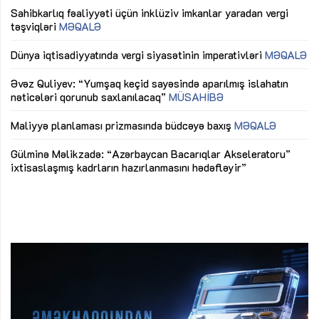
Sahibkarlıq fəaliyyəti üçün inklüziv imkanlar yaradan vergi
“D
təşviqləri
MƏQALƏ
fə
lıq
Dünya iqtisadiyyatında vergi siyasətinin imperativləri
MƏQALƏ
Ni
mü
Əvəz Quliyev: “Yumşaq keçid sayəsində aparılmış islahatın
nəticələri qorunub saxlanılacaq”
MÜSAHİBƏ
Ay
ya
M
Maliyyə planlaması prizmasında büdcəyə baxış
MƏQALƏ
Az
Gülminə Məlikzadə: “Azərbaycan Bacarıqlar Akseleratoru”
ke
ixtisaslaşmış kadrların hazırlanmasını hədəfləyir”
Ay
su