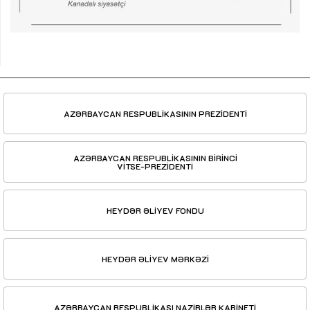
AZƏRBAYCAN RESPUBLİKASININ PREZİDENTİ
AZƏRBAYCAN RESPUBLİKASININ BİRİNCİ
VİTSE-PREZİDENTİ
HEYDƏR ƏLİYEV FONDU
HEYDƏR ƏLİYEV MƏRKƏZİ
AZƏRBAYCAN RESPUBLİKASI NAZİRLƏR KABİNETİ