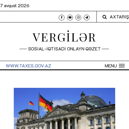
7 avqust 2026
AXTARIŞ
VERGİLƏR
SOSİAL-İQTİSADİ ONLAYN QƏZET
WWW.TAXES.GOV.AZ
MENU