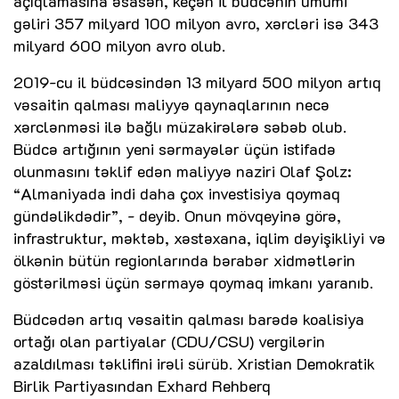
açıqlamasına əsasən, keçən il büdcənin ümumi
gəliri 357 milyard 100 milyon avro, xərcləri isə 343
milyard 600 milyon avro olub.
2019-cu il büdcəsindən 13 milyard 500 milyon artıq
vəsaitin qalması maliyyə qaynaqlarının necə
xərclənməsi ilə bağlı müzakirələrə səbəb olub.
Büdcə artığının yeni sərmayələr üçün istifadə
olunmasını təklif edən maliyyə naziri Olaf Şolz:
“Almaniyada indi daha çox investisiya qoymaq
gündəlikdədir”, - deyib. Onun mövqeyinə görə,
infrastruktur, məktəb, xəstəxana, iqlim dəyişikliyi və
ölkənin bütün regionlarında bərabər xidmətlərin
göstərilməsi üçün sərmayə qoymaq imkanı yaranıb.
Büdcədən artıq vəsaitin qalması barədə koalisiya
ortağı olan partiyalar (CDU/CSU) vergilərin
azaldılması təklifini irəli sürüb. Xristian Demokratik
Birlik Partiyasından Exhard Rehberq