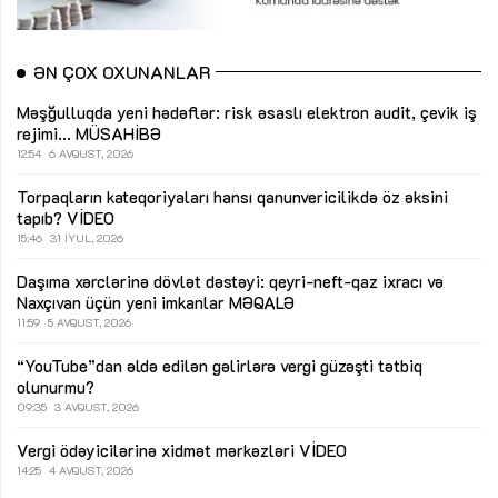
ƏN ÇOX OXUNANLAR
Məşğulluqda yeni hədəflər: risk əsaslı elektron audit, çevik iş
rejimi...
MÜSAHİBƏ
12:54
6 AVQUST, 2026
Torpaqların kateqoriyaları hansı qanunvericilikdə öz əksini
tapıb?
VİDEO
15:46
31 İYUL, 2026
Daşıma xərclərinə dövlət dəstəyi: qeyri-neft-qaz ixracı və
Naxçıvan üçün yeni imkanlar
MƏQALƏ
11:59
5 AVQUST, 2026
“YouTube”dan əldə edilən gəlirlərə vergi güzəşti tətbiq
olunurmu?
09:35
3 AVQUST, 2026
Vergi ödəyicilərinə xidmət mərkəzləri
VİDEO
14:25
4 AVQUST, 2026