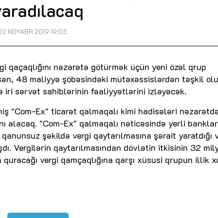
yaradılacaq
22 NOYABR 2019 19:05
rgi qaçaqlığını nəzarətə götürmək üçün yeni özəl qrup
asən, 48 maliyyə şöbəsindəki mütəxəssislərdən təşkil o
ri sərvət sahiblərinin fəaliyyətlərini izləyəcək.
miş "Com-Ex" ticarət qalmaqalı kimi hadisələri nəzarətd
ını alacaq. "Com-Ex" qalmaqalı nəticəsində yerli banklar
n qanunsuz şəkildə vergi qaytarılmasına şərait yaratdığı 
dı. Vergilərin qaytarılmasından dövlətin itkisinin 32 mil
 quracağı vergi qamçaqlığına qarşı xüsusi qrupun illik x