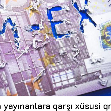
Dünya iqtisadiyyatında vergi
Nicat İmanov: "Vergi qanunv
siyasətinin imperativləri
MƏQALƏ
dəyişikliklər sahibkarlıq m
yaxşılaşdırılmasına xidmət 
MÜSAHİBƏ
Əvəz Quliyev: “Yumşaq keçid
sayəsində aparılmış islahatın nəticələri
qorunub saxlanılacaq”
MÜSAHİBƏ
Aytən Kərimova: “Məqsədi
inklüziv iş mühiti yaratmaq
öyrənən komanda formalaş
Maliyyə planlaması prizmasında
MÜSAHİBƏ
büdcəyə baxış
MƏQALƏ
Azərbaycanda dövlət-özəl 
Gülminə Məlikzadə: “Azərbaycan
çərçivəsində həyata keçirilə
Bacarıqlar Akseleratoru” ixtisaslaşmış
layihə
VİDEO
kadrların hazırlanmasını hədəfləyir”
Aydın Hüseynov: “Əsrin mü
Azərbaycanın iqtisadi suve
təmin edən əsas dayaqlard
MÜSAHİBƏ
 yayınanlara qarşı xüsusi q