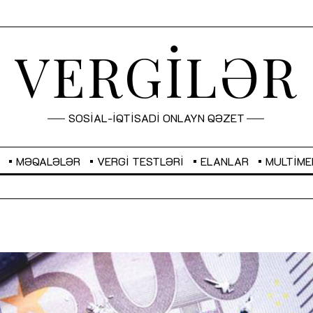
VERGİLƏR
SOSİAL-İQTİSADİ ONLAYN QƏZET
MƏQALƏLƏR
VERGI TESTLƏRI
ELANLAR
MULTIME
GBP
2,2882
RUB
2,1023
Sahibkarlıq fəaliyyəti üçün inklüziv
“Düzgün kommunikasiyanın
imkanlar yaradan vergi təşviqləri
real iş və sistemli fəaliyyə
MƏQALƏ
MÜSAHİBƏ