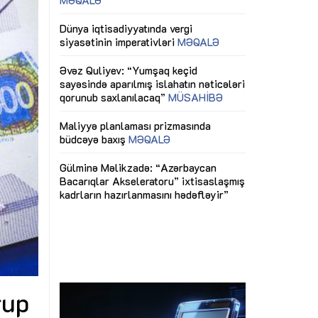
ericiliyinə
Dünya iqtisadiyyatında vergi
Nicat İmanov: "
ühitinin
siyasətinin imperativləri
MƏQALƏ
dəyişikliklər s
edir"
yaxşılaşdırılma
MÜSAHİBƏ
Əvəz Quliyev: “Yumşaq keçid
sayəsində aparılmış islahatın nəticələri
miz daha
qorunub saxlanılacaq”
MÜSAHİBƏ
Aytən Kərimov
, çevik və
inklüziv iş müh
dırmaqdır”
öyrənən komand
Maliyyə planlaması prizmasında
MÜSAHİBƏ
büdcəyə baxış
MƏQALƏ
tərəfdaşlığı
Azərbaycanda d
Gülminə Məlikzadə: “Azərbaycan
n ilk pilot
çərçivəsində hə
Bacarıqlar Akseleratoru” ixtisaslaşmış
layihə
VİDEO
kadrların hazırlanmasını hədəfləyir”
qaviləsi”
Aydın Hüseynov
renliyini
Azərbaycanın iq
andır”
təmin edən əsa
MÜSAHİBƏ
rup