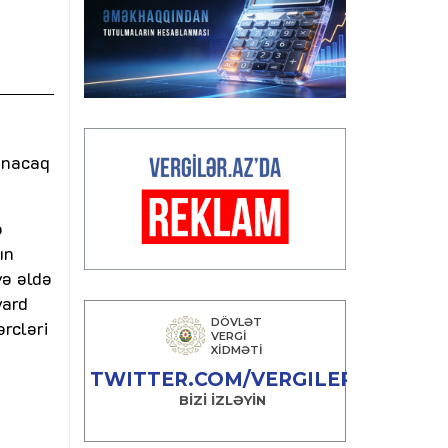
lunacaq
ə
ın
və əldə
yard
ərcləri