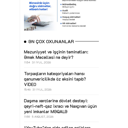
ƏN ÇOX OXUNANLAR
Məzuniyyət və işçinin təminatları:
Əmək Məcəlləsi nə deyir?
11:54
31 İYUL, 2026
Torpaqların kateqoriyaları hansı
qanunvericilikdə öz əksini tapıb?
VİDEO
15:46
31 İYUL, 2026
Daşıma xərclərinə dövlət dəstəyi:
qeyri-neft-qaz ixracı və Naxçıvan üçün
yeni imkanlar
MƏQALƏ
11:59
5 AVQUST, 2026
“YouTube”dan əldə edilən gəlirlərə