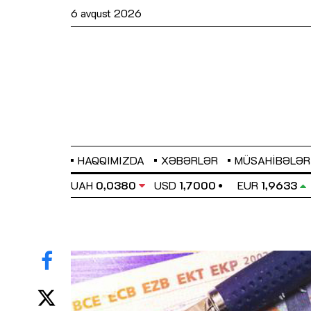
6 avqust 2026
HAQQIMIZDA
XƏBƏRLƏR
MÜSAHIBƏLƏR
EL
0,6486
UAH
0,0380
USD
1,7000
EUR
1,9633