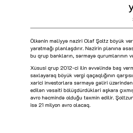
Ölkənin maliyyə naziri Olaf Şoltz böyük ve
yaratmağı planlaşdırır. Nazirin planına əs
bu qrup bankların, sərmayə qurumlarının və i
Xüsusi qrup 2012-ci ilin əvvəlində baş ver
saxlayaraq böyük vergi qaçaqlığının qarşıs
xarici investorlara sərmayə gəliri üzərində
edilən vəsaiti bölüşdürdükləri aşkara çıxmış
avro həcmində olduğu təxmin edilir. Şoltzun
isə 21 milyon avro olacaq.