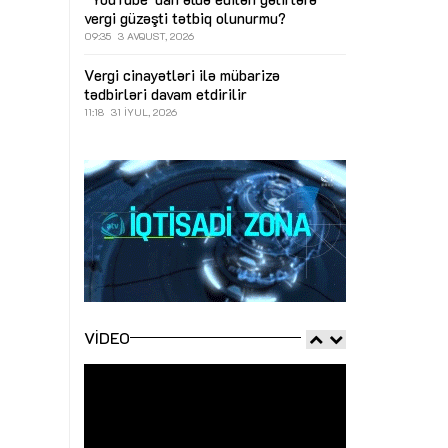
vergi güzəşti tətbiq olunurmu?
09:35
3 AVQUST, 2026
Vergi cinayətləri ilə mübarizə
tədbirləri davam etdirilir
11:18
31 İYUL, 2026
VIDEO