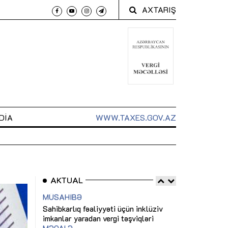
AXTARIŞ
DIA
WWW.TAXES.GOV.AZ
AKTUAL
 arxasında
Sahibkarlıq fəaliyyəti üçün inklüziv
“Düzgün kommun
t dayanır”
imkanlar yaradan vergi təşviqləri
real iş və siste
MƏQALƏ
MÜSAHİBƏ