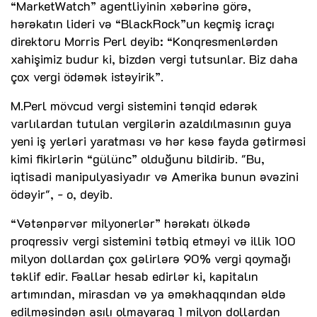
“MarketWatch” agentliyinin xəbərinə görə,
hərəkatın lideri və “BlackRock”un keçmiş icraçı
direktoru Morris Perl deyib: “Konqresmenlərdən
xahişimiz budur ki, bizdən vergi tutsunlar. Biz daha
çox vergi ödəmək istəyirik”.
M.Perl mövcud vergi sistemini tənqid edərək
varlılardan tutulan vergilərin azaldılmasının guya
yeni iş yerləri yaratması və hər kəsə fayda gətirməsi
kimi fikirlərin “gülünc” olduğunu bildirib. "Bu,
iqtisadi manipulyasiyadır və Amerika bunun əvəzini
ödəyir", - o, deyib.
“Vətənpərvər milyonerlər” hərəkatı ölkədə
proqressiv vergi sistemini tətbiq etməyi və illik 100
milyon dollardan çox gəlirlərə 90% vergi qoymağı
təklif edir. Fəallar hesab edirlər ki, kapitalın
artımından, mirasdan və ya əməkhaqqından əldə
edilməsindən asılı olmayaraq 1 milyon dollardan