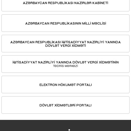
AZƏRBAYCAN RESPUBLİKASI NAZİRLƏR KABİNETİ
AZƏRBAYCAN RESPUBLİKASININ MİLLİ MƏCLİSİ
AZƏRBAYCAN RESPUBLİKASI İQTİSADİYYAT NAZİRLİYİ YANINDA
DÖVLƏT VERGİ XİDMƏTİ
İQTİSADİYYAT NAZİRLİYİ YANINDA DÖVLƏT VERGİ XİDMƏTİNİN
TƏDRİS MƏRKƏZİ
ELEKTRON HÖKUMƏT PORTALI
DÖVLƏT XİDMƏTLƏRİ PORTALI