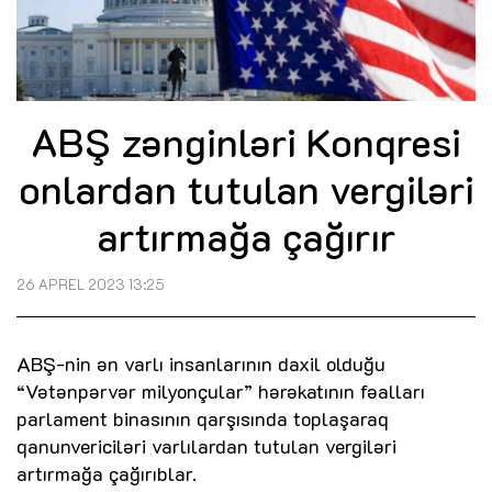
ABŞ zənginləri Konqresi
onlardan tutulan vergiləri
artırmağa çağırır
26 APREL 2023 13:25
ABŞ-nin ən varlı insanlarının daxil olduğu
“Vətənpərvər milyonçular” hərəkatının fəalları
parlament binasının qarşısında toplaşaraq
qanunvericiləri varlılardan tutulan vergiləri
artırmağa çağırıblar.