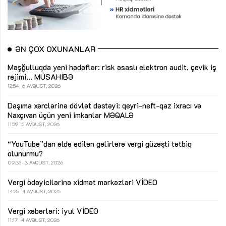
ƏN ÇOX OXUNANLAR
Məşğulluqda yeni hədəflər: risk əsaslı elektron audit, çevik iş
rejimi...
MÜSAHİBƏ
12:54
6 AVQUST, 2026
Daşıma xərclərinə dövlət dəstəyi: qeyri-neft-qaz ixracı və
Naxçıvan üçün yeni imkanlar
MƏQALƏ
11:59
5 AVQUST, 2026
“YouTube”dan əldə edilən gəlirlərə vergi güzəşti tətbiq
olunurmu?
09:35
3 AVQUST, 2026
Vergi ödəyicilərinə xidmət mərkəzləri
VİDEO
14:25
4 AVQUST, 2026
Vergi xəbərləri: iyul
VİDEO
11:17
4 AVQUST, 2026