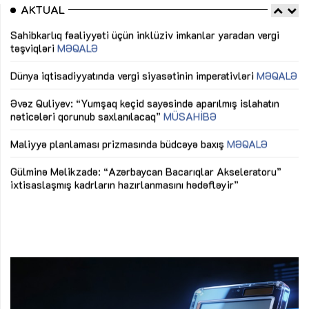
AKTUAL
Sahibkarlıq fəaliyyəti üçün inklüziv imkanlar yaradan vergi
“D
təşviqləri
MƏQALƏ
fə
lıq
Dünya iqtisadiyyatında vergi siyasətinin imperativləri
MƏQALƏ
Ni
mü
Əvəz Quliyev: “Yumşaq keçid sayəsində aparılmış islahatın
nəticələri qorunub saxlanılacaq”
MÜSAHİBƏ
Ay
ya
M
Maliyyə planlaması prizmasında büdcəyə baxış
MƏQALƏ
Az
Gülminə Məlikzadə: “Azərbaycan Bacarıqlar Akseleratoru”
ke
ixtisaslaşmış kadrların hazırlanmasını hədəfləyir”
Ay
su