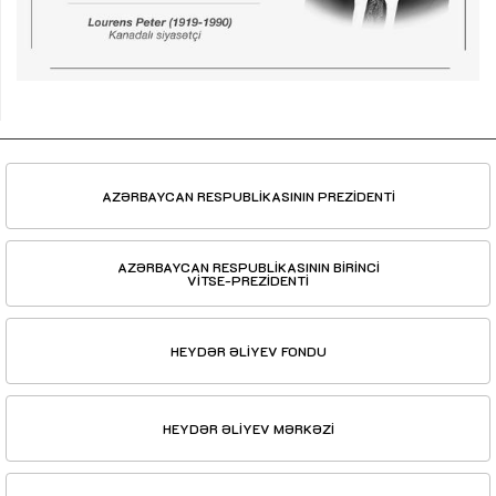
AZƏRBAYCAN RESPUBLİKASININ PREZİDENTİ
AZƏRBAYCAN RESPUBLİKASININ BİRİNCİ
VİTSE-PREZİDENTİ
HEYDƏR ƏLİYEV FONDU
HEYDƏR ƏLİYEV MƏRKƏZİ