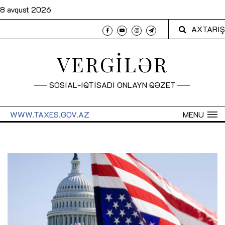
8 avqust 2026
AXTARIŞ
VERGİLƏR
SOSİAL-İQTİSADİ ONLAYN QƏZET
WWW.TAXES.GOV.AZ
MENU