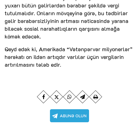
yuxarı bütün gəlirlərdən bərabər şəkildə vergi
tutulmalıdır. Onların mövqeyinə görə, bu tədbirlər
gəlir bərabərsizliyinin artması nəticəsində yarana
biləcək sosial narahatlıqların qarşısını almağa
kömək edəcək.
Qeyd edək ki, Amerikada “Vətənpərvər milyonerlər”
hərəkatı on ildən artıqdır varlılar üçün vergilərin
artırılmasını tələb edir.