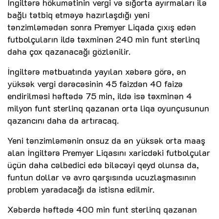
İngiltərə hökumətinin vergi və sığorta ayırmaları ilə
bağlı tətbiq etməyə hazırlaşdığı yeni
tənzimləmədən sonra Premyer Liqada çıxış edən
futbolçuların ildə təxminən 240 min funt sterlinq
daha çox qazanacağı gözlənilir.
İngiltərə mətbuatında yayılan xəbərə görə, ən
yüksək vergi dərəcəsinin 45 faizdən 40 faizə
endirilməsi həftədə 75 min, ildə isə təxminən 4
milyon funt sterlinq qazanan orta liqa oyunçusunun
qazancını daha da artıracaq.
Yeni tənzimləmənin onsuz da ən yüksək orta maaş
alan İngiltərə Premyer Liqasını xaricdəki futbolçular
üçün daha cəlbedici edə biləcəyi qeyd olunsa da,
funtun dollar və avro qarşısında ucuzlaşmasının
problem yaradacağı da istisna edilmir.
Xəbərdə həftədə 400 min funt sterlinq qazanan