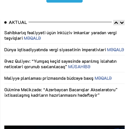
AKTUAL
Sahibkarlıq fəaliyyəti üçün inklüziv imkanlar yaradan vergi
“D
təşviqləri
MƏQALƏ
fə
lıq
Dünya iqtisadiyyatında vergi siyasətinin imperativləri
MƏQALƏ
Ni
mü
Əvəz Quliyev: “Yumşaq keçid sayəsində aparılmış islahatın
nəticələri qorunub saxlanılacaq”
MÜSAHİBƏ
Ay
ya
M
Maliyyə planlaması prizmasında büdcəyə baxış
MƏQALƏ
Az
Gülminə Məlikzadə: “Azərbaycan Bacarıqlar Akseleratoru”
ke
ixtisaslaşmış kadrların hazırlanmasını hədəfləyir”
Ay
su