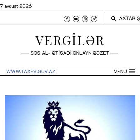
7 avqust 2026
AXTARIŞ
VERGİLƏR
SOSİAL-İQTİSADİ ONLAYN QƏZET
WWW.TAXES.GOV.AZ
MENU