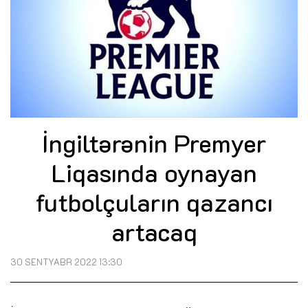
İngiltərənin Premyer
Liqasında oynayan
futbolçuların qazancı
artacaq
30 SENTYABR 2022 13:30