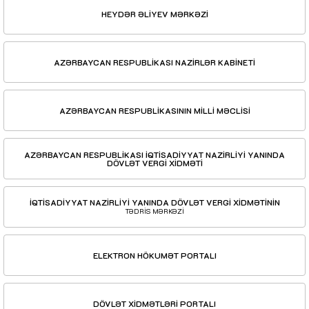
HEYDƏR ƏLİYEV MƏRKƏZİ
AZƏRBAYCAN RESPUBLİKASI NAZİRLƏR KABİNETİ
AZƏRBAYCAN RESPUBLİKASININ MİLLİ MƏCLİSİ
AZƏRBAYCAN RESPUBLİKASI İQTİSADİYYAT NAZİRLİYİ YANINDA
DÖVLƏT VERGİ XİDMƏTİ
İQTİSADİYYAT NAZİRLİYİ YANINDA DÖVLƏT VERGİ XİDMƏTİNİN
TƏDRİS MƏRKƏZİ
ELEKTRON HÖKUMƏT PORTALI
DÖVLƏT XİDMƏTLƏRİ PORTALI