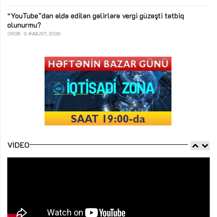
“YouTube”dan əldə edilən gəlirlərə vergi güzəşti tətbiq
olunurmu?
09:35
3 AVQUST, 2026
VIDEO