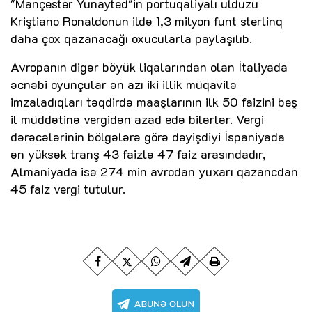
"Mançester Yunayted"in portuqaliyalı ulduzu
Kriştiano Ronaldonun ildə 1,3 milyon funt sterlinq
daha çox qazanacağı oxucularla paylaşılıb.
Avropanın digər böyük liqalarından olan İtaliyada
əcnəbi oyunçular ən azı iki illik müqavilə
imzaladıqları təqdirdə maaşlarının ilk 50 faizini beş
il müddətinə vergidən azad edə bilərlər. Vergi
dərəcələrinin bölgələrə görə dəyişdiyi İspaniyada
ən yüksək tranş 43 faizlə 47 faiz arasındadır,
Almaniyada isə 274 min avrodan yuxarı qazancdan
45 faiz vergi tutulur.