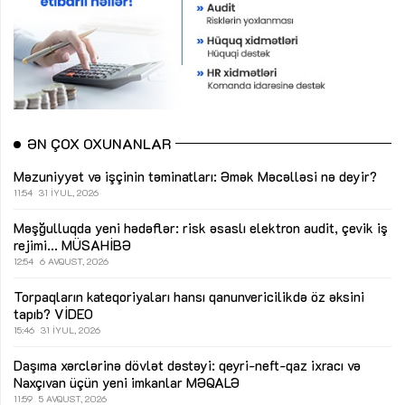
ƏN ÇOX OXUNANLAR
Məzuniyyət və işçinin təminatları: Əmək Məcəlləsi nə deyir?
11:54
31 İYUL, 2026
Məşğulluqda yeni hədəflər: risk əsaslı elektron audit, çevik iş
rejimi...
MÜSAHİBƏ
12:54
6 AVQUST, 2026
Torpaqların kateqoriyaları hansı qanunvericilikdə öz əksini
tapıb?
VİDEO
15:46
31 İYUL, 2026
Daşıma xərclərinə dövlət dəstəyi: qeyri-neft-qaz ixracı və
Naxçıvan üçün yeni imkanlar
MƏQALƏ
11:59
5 AVQUST, 2026