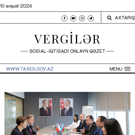
10 avqust 2026
AXTARIŞ
VERGİLƏR
SOSİAL-İQTİSADİ ONLAYN QƏZET
WWW.TAXES.GOV.AZ
MENU