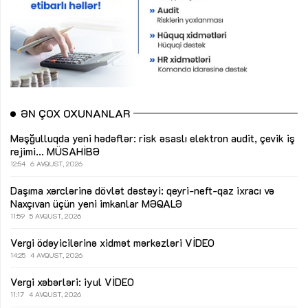
ƏN ÇOX OXUNANLAR
Məşğulluqda yeni hədəflər: risk əsaslı elektron audit, çevik iş
rejimi...
MÜSAHİBƏ
12:54
6 AVQUST, 2026
Daşıma xərclərinə dövlət dəstəyi: qeyri-neft-qaz ixracı və
Naxçıvan üçün yeni imkanlar
MƏQALƏ
11:59
5 AVQUST, 2026
Vergi ödəyicilərinə xidmət mərkəzləri
VİDEO
14:25
4 AVQUST, 2026
Vergi xəbərləri: iyul
VİDEO
11:17
4 AVQUST, 2026