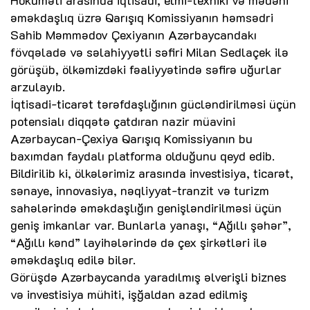
əməkdaşlıq üzrə Qarışıq Komissiyanın həmsədri
Sahib Məmmədov Çexiyanın Azərbaycandakı
fövqəladə və səlahiyyətli səfiri Milan Sedlaçek ilə
görüşüb, ölkəmizdəki fəaliyyətində səfirə uğurlar
arzulayıb.
İqtisadi-ticarət tərəfdaşlığının gücləndirilməsi üçün
potensialı diqqətə çatdıran nazir müavini
Azərbaycan-Çexiya Qarışıq Komissiyanın bu
baxımdan faydalı platforma olduğunu qeyd edib.
Bildirilib ki, ölkələrimiz arasında investisiya, ticarət,
sənaye, innovasiya, nəqliyyat-tranzit və turizm
sahələrində əməkdaşlığın genişləndirilməsi üçün
geniş imkanlar var. Bunlarla yanaşı, “Ağıllı şəhər”,
“Ağıllı kənd” layihələrində də çex şirkətləri ilə
əməkdaşlıq edilə bilər.
Görüşdə Azərbaycanda yaradılmış əlverişli biznes
və investisiya mühiti, işğaldan azad edilmiş