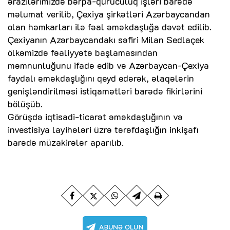
ərazilərimizdə bərpa-quruculuq işləri barədə
məlumat verilib, Çexiya şirkətləri Azərbaycandan
olan həmkarları ilə fəal əməkdaşlığa dəvət edilib.
Çexiyanın Azərbaycandakı səfiri Milan Sedlaçek
ölkəmizdə fəaliyyətə başlamasından
məmnunluğunu ifadə edib və Azərbaycan-Çexiya
faydalı əməkdaşlığını qeyd edərək, əlaqələrin
genişləndirilməsi istiqamətləri barədə fikirlərini
bölüşüb.
Görüşdə iqtisadi-ticarət əməkdaşlığının və
investisiya layihələri üzrə tərəfdaşlığın inkişafı
barədə müzakirələr aparılıb.