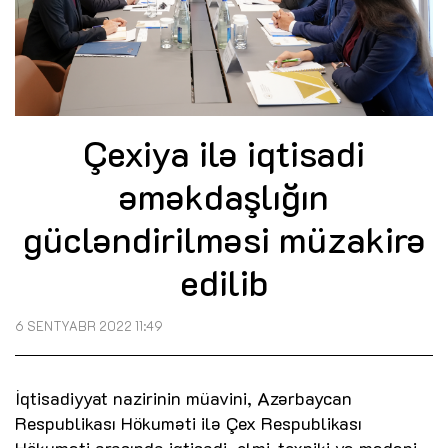
Çexiya ilə iqtisadi
əməkdaşlığın
gücləndirilməsi müzakirə
edilib
6 SENTYABR 2022 11:49
İqtisadiyyat nazirinin müavini, Azərbaycan
Respublikası Hökuməti ilə Çex Respublikası
Hökuməti arasında iqtisadi, elmi-texniki və mədəni