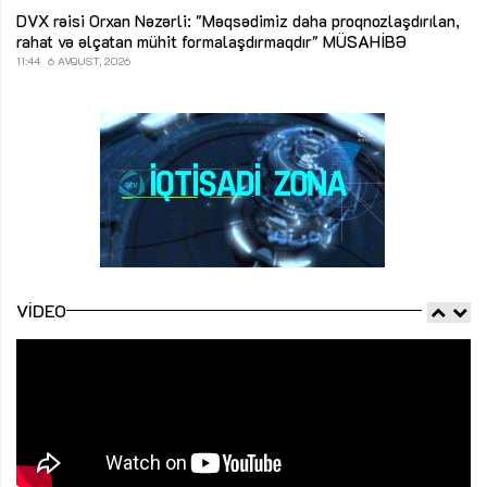
DVX rəisi Orxan Nəzərli: "Məqsədimiz daha proqnozlaşdırılan,
rahat və əlçatan mühit formalaşdırmaqdır"
MÜSAHİBƏ
11:44
6 AVQUST, 2026
VIDEO