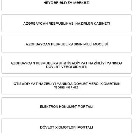
HEYDƏR ƏLİYEV MƏRKƏZİ
AZƏRBAYCAN RESPUBLİKASI NAZİRLƏR KABİNETİ
AZƏRBAYCAN RESPUBLİKASININ MİLLİ MƏCLİSİ
AZƏRBAYCAN RESPUBLİKASI İQTİSADİYYAT NAZİRLİYİ YANINDA
DÖVLƏT VERGİ XİDMƏTİ
İQTİSADİYYAT NAZİRLİYİ YANINDA DÖVLƏT VERGİ XİDMƏTİNİN
TƏDRİS MƏRKƏZİ
ELEKTRON HÖKUMƏT PORTALI
DÖVLƏT XİDMƏTLƏRİ PORTALI