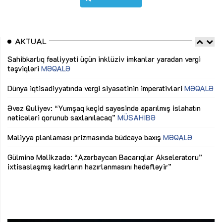
AKTUAL
Sahibkarlıq fəaliyyəti üçün inklüziv imkanlar yaradan vergi
“D
təşviqləri
MƏQALƏ
fə
lıq
Dünya iqtisadiyyatında vergi siyasətinin imperativləri
MƏQALƏ
Ni
mü
Əvəz Quliyev: “Yumşaq keçid sayəsində aparılmış islahatın
nəticələri qorunub saxlanılacaq”
MÜSAHİBƏ
Ay
ya
M
Maliyyə planlaması prizmasında büdcəyə baxış
MƏQALƏ
Az
Gülminə Məlikzadə: “Azərbaycan Bacarıqlar Akseleratoru”
ke
ixtisaslaşmış kadrların hazırlanmasını hədəfləyir”
Ay
su