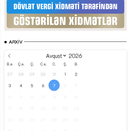
ARXIV
B.e.
Ç.a.
Ç.
C.a.
C.
Ş.
B.
27
28
29
30
31
1
2
3
4
5
6
7
8
9
10
11
12
13
14
15
16
17
18
19
20
21
22
23
24
25
26
27
28
29
30