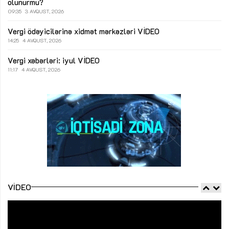
olunurmu?
09:35
3 AVQUST, 2026
Vergi ödəyicilərinə xidmət mərkəzləri
VİDEO
14:25
4 AVQUST, 2026
Vergi xəbərləri: iyul
VİDEO
11:17
4 AVQUST, 2026
VIDEO