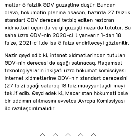
mallar 5 faizlik ƏDV güzəştinə düşür. Bundan
əlavə, hökumətin planına əsasən, hazırda 27 faizlik
standart ƏDV dərəcəsi tətbiq edilən restoran
xidmətləri üçün də vergi güzəşti nəzərdə tutulur. Bu
sahə üzrə ƏDV-nin 2020-ci il yanvarın 1-dən 18
faizə, 2021-ci ildə isə 5 faizə endiriləcəyi gözlənilir.
Nazir qeyd edib ki, intenet xidmətlərindən tutulan
ƏDV-nin dərəcəsi də aşağı salınacaq. Rəqəmsal
texnologiyaların inkişafı üzrə hökumət komissiyası
internet xidmətlərinə ƏDV-nin standart dərəcəsini
(27 faiz) aşağı salaraq 18 faiz müəyyənləşdirməyi
təklif edib. Qeyd edək ki, Macarıstan hökuməti belə
bir addımın atılmasını əvvəlcə Avropa Komissiyası
ilə razılaşdırılmalıdır.