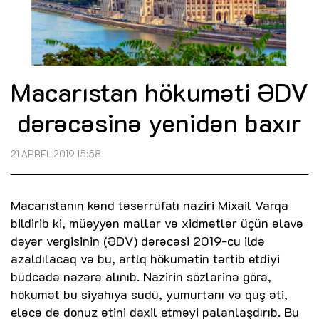
Macarıstan hökuməti ƏDV
dərəcəsinə yenidən baxır
21 APREL 2019 15:58
Macarıstanın kənd təsərrüfatı naziri Mixail Varqa
bildirib ki, müəyyən mallar və xidmətlər üçün əlavə
dəyər vergisinin (ƏDV) dərəcəsi 2019-cu ildə
azaldılacaq və bu, artlq hökumətin tərtib etdiyi
büdcədə nəzərə alınıb. Nazirin sözlərinə görə,
hökumət bu siyahıya südü, yumurtanı və quş əti,
eləcə də donuz ətini daxil etməyi palanlaşdırıb. Bu