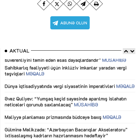
AKTUAL
Sahibkarlıq fəaliyyəti üçün inklüziv imkanlar yaradan vergi
“D
təşviqləri
MƏQALƏ
fə
lıq
Dünya iqtisadiyyatında vergi siyasətinin imperativləri
MƏQALƏ
Ni
mü
Əvəz Quliyev: “Yumşaq keçid sayəsində aparılmış islahatın
nəticələri qorunub saxlanılacaq”
MÜSAHİBƏ
Ay
ya
M
Maliyyə planlaması prizmasında büdcəyə baxış
MƏQALƏ
Az
Gülminə Məlikzadə: “Azərbaycan Bacarıqlar Akseleratoru”
ke
ixtisaslaşmış kadrların hazırlanmasını hədəfləyir”