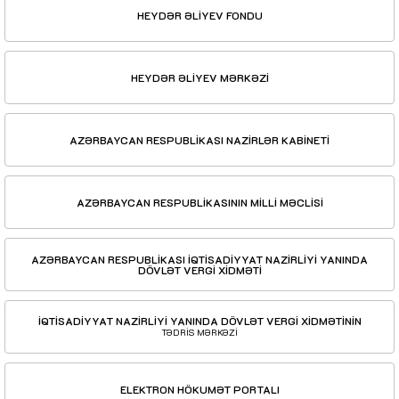
HEYDƏR ƏLİYEV FONDU
HEYDƏR ƏLİYEV MƏRKƏZİ
AZƏRBAYCAN RESPUBLİKASI NAZİRLƏR KABİNETİ
AZƏRBAYCAN RESPUBLİKASININ MİLLİ MƏCLİSİ
AZƏRBAYCAN RESPUBLİKASI İQTİSADİYYAT NAZİRLİYİ YANINDA
DÖVLƏT VERGİ XİDMƏTİ
İQTİSADİYYAT NAZİRLİYİ YANINDA DÖVLƏT VERGİ XİDMƏTİNİN
TƏDRİS MƏRKƏZİ
ELEKTRON HÖKUMƏT PORTALI