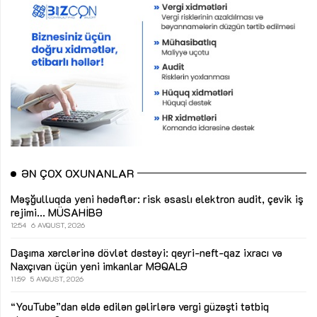
ƏN ÇOX OXUNANLAR
Məşğulluqda yeni hədəflər: risk əsaslı elektron audit, çevik iş
rejimi...
MÜSAHİBƏ
12:54
6 AVQUST, 2026
Daşıma xərclərinə dövlət dəstəyi: qeyri-neft-qaz ixracı və
Naxçıvan üçün yeni imkanlar
MƏQALƏ
11:59
5 AVQUST, 2026
“YouTube”dan əldə edilən gəlirlərə vergi güzəşti tətbiq