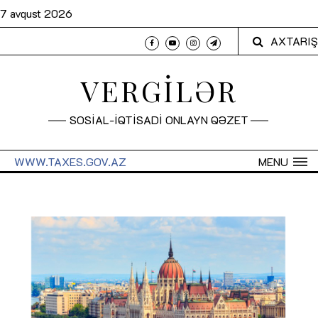
7 avqust 2026
AXTARIŞ
VERGİLƏR
SOSİAL-İQTİSADİ ONLAYN QƏZET
WWW.TAXES.GOV.AZ
MENU