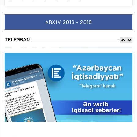
31
1
2
3
4
5
6
ARXIV 2013 - 2018
TELEGRAM