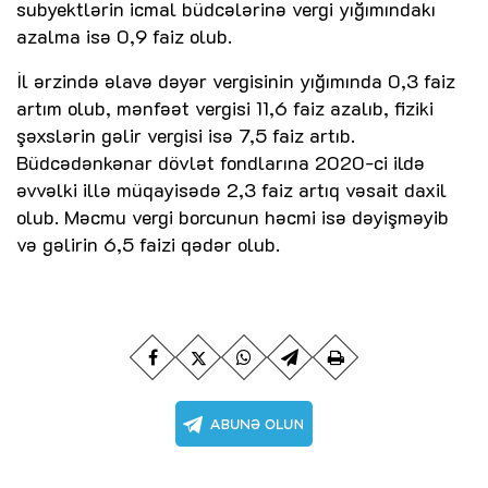
subyektlərin icmal büdcələrinə vergi yığımındakı
azalma isə 0,9 faiz olub.
İl ərzində əlavə dəyər vergisinin yığımında 0,3 faiz
artım olub, mənfəət vergisi 11,6 faiz azalıb, fiziki
şəxslərin gəlir vergisi isə 7,5 faiz artıb.
Büdcədənkənar dövlət fondlarına 2020-ci ildə
əvvəlki illə müqayisədə 2,3 faiz artıq vəsait daxil
olub. Məcmu vergi borcunun həcmi isə dəyişməyib
və gəlirin 6,5 faizi qədər olub.