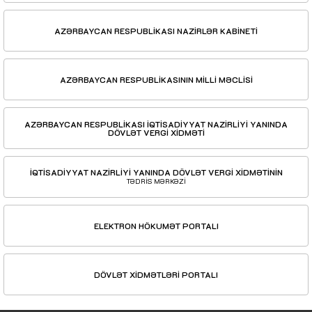
AZƏRBAYCAN RESPUBLİKASI NAZİRLƏR KABİNETİ
AZƏRBAYCAN RESPUBLİKASININ MİLLİ MƏCLİSİ
AZƏRBAYCAN RESPUBLİKASI İQTİSADİYYAT NAZİRLİYİ YANINDA
DÖVLƏT VERGİ XİDMƏTİ
İQTİSADİYYAT NAZİRLİYİ YANINDA DÖVLƏT VERGİ XİDMƏTİNİN
TƏDRİS MƏRKƏZİ
ELEKTRON HÖKUMƏT PORTALI
DÖVLƏT XİDMƏTLƏRİ PORTALI