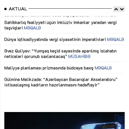
AKTUAL
Sahibkarlıq fəaliyyəti üçün inklüziv imkanlar yaradan vergi
“D
təşviqləri
MƏQALƏ
fə
lıq
Dünya iqtisadiyyatında vergi siyasətinin imperativləri
MƏQALƏ
Ni
mü
Əvəz Quliyev: “Yumşaq keçid sayəsində aparılmış islahatın
nəticələri qorunub saxlanılacaq”
MÜSAHİBƏ
Ay
ya
M
Maliyyə planlaması prizmasında büdcəyə baxış
MƏQALƏ
Az
Gülminə Məlikzadə: “Azərbaycan Bacarıqlar Akseleratoru”
ke
ixtisaslaşmış kadrların hazırlanmasını hədəfləyir”
Ay
su