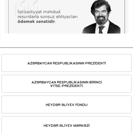
AZƏRBAYCAN RESPUBLİKASININ PREZİDENTİ
AZƏRBAYCAN RESPUBLİKASININ BİRİNCİ
VİTSE-PREZİDENTİ
HEYDƏR ƏLİYEV FONDU
HEYDƏR ƏLİYEV MƏRKƏZİ