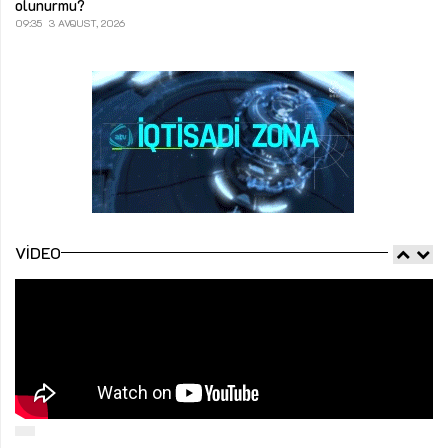
olunurmu?
09:35
3 AVQUST, 2026
VIDEO