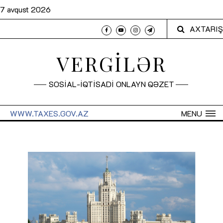
7 avqust 2026
AXTARIŞ
VERGİLƏR
SOSİAL-İQTİSADİ ONLAYN QƏZET
WWW.TAXES.GOV.AZ
MENU