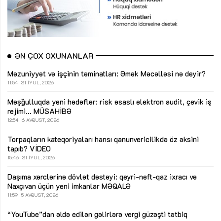
ƏN ÇOX OXUNANLAR
Məzuniyyət və işçinin təminatları: Əmək Məcəlləsi nə deyir?
11:54
31 İYUL, 2026
Məşğulluqda yeni hədəflər: risk əsaslı elektron audit, çevik iş
rejimi...
MÜSAHİBƏ
12:54
6 AVQUST, 2026
Torpaqların kateqoriyaları hansı qanunvericilikdə öz əksini
tapıb?
VİDEO
15:46
31 İYUL, 2026
Daşıma xərclərinə dövlət dəstəyi: qeyri-neft-qaz ixracı və
Naxçıvan üçün yeni imkanlar
MƏQALƏ
11:59
5 AVQUST, 2026
“YouTube”dan əldə edilən gəlirlərə vergi güzəşti tətbiq