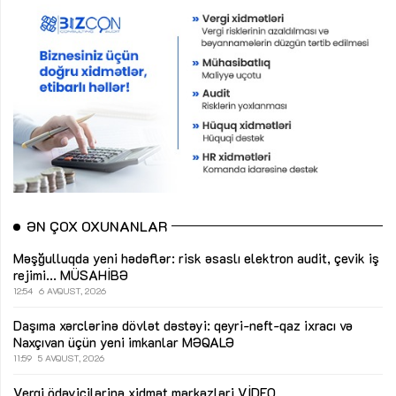
ƏN ÇOX OXUNANLAR
Məşğulluqda yeni hədəflər: risk əsaslı elektron audit, çevik iş
rejimi...
MÜSAHİBƏ
12:54
6 AVQUST, 2026
Daşıma xərclərinə dövlət dəstəyi: qeyri-neft-qaz ixracı və
Naxçıvan üçün yeni imkanlar
MƏQALƏ
11:59
5 AVQUST, 2026
Vergi ödəyicilərinə xidmət mərkəzləri
VİDEO