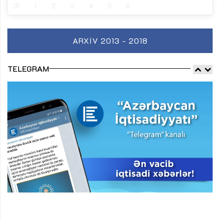
31
1
2
3
4
5
6
ARXIV 2013 - 2018
TELEGRAM