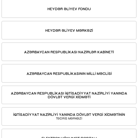
HEYDƏR ƏLİYEV FONDU
HEYDƏR ƏLİYEV MƏRKƏZİ
AZƏRBAYCAN RESPUBLİKASI NAZİRLƏR KABİNETİ
AZƏRBAYCAN RESPUBLİKASININ MİLLİ MƏCLİSİ
AZƏRBAYCAN RESPUBLİKASI İQTİSADİYYAT NAZİRLİYİ YANINDA
DÖVLƏT VERGİ XİDMƏTİ
İQTİSADİYYAT NAZİRLİYİ YANINDA DÖVLƏT VERGİ XİDMƏTİNİN
TƏDRİS MƏRKƏZİ
ELEKTRON HÖKUMƏT PORTALI