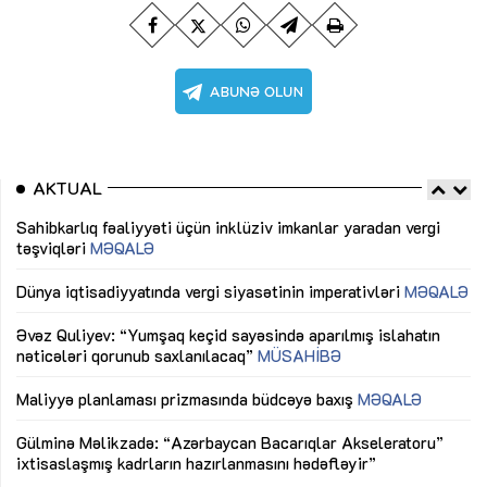
AKTUAL
Sahibkarlıq fəaliyyəti üçün inklüziv imkanlar yaradan vergi
“D
təşviqləri
MƏQALƏ
fə
lıq
Dünya iqtisadiyyatında vergi siyasətinin imperativləri
MƏQALƏ
Ni
mü
Əvəz Quliyev: “Yumşaq keçid sayəsində aparılmış islahatın
nəticələri qorunub saxlanılacaq”
MÜSAHİBƏ
Ay
ya
M
Maliyyə planlaması prizmasında büdcəyə baxış
MƏQALƏ
Az
Gülminə Məlikzadə: “Azərbaycan Bacarıqlar Akseleratoru”
ke
ixtisaslaşmış kadrların hazırlanmasını hədəfləyir”