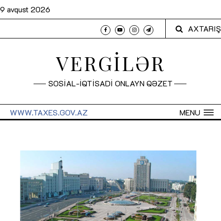
9 avqust 2026
AXTARIŞ
VERGİLƏR
SOSİAL-İQTİSADİ ONLAYN QƏZET
WWW.TAXES.GOV.AZ
MENU