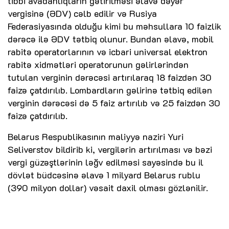
tibbi avadanlıqların gətirilməsi əlavə dəyər
vergisinə (ƏDV) cəlb edilir və Rusiya
Federasiyasında olduğu kimi bu məhsullara 10 faizlik
dərəcə ilə ƏDV tətbiq olunur. Bundan əlavə, mobil
rabitə operatorlarının və icbari universal elektron
rabitə xidmətləri operatorunun gəlirlərindən
tutulan verginin dərəcəsi artırılaraq 18 faizdən 30
faizə çatdırılıb. Lombardların gəlirinə tətbiq edilən
verginin dərəcəsi də 5 faiz artırılıb və 25 faizdən 30
faizə çatdırılıb.
Belarus Respublikasının maliyyə naziri Yuri
Seliverstov bildirib ki, vergilərin artırılması və bəzi
vergi güzəştlərinin ləğv edilməsi sayəsində bu il
dövlət büdcəsinə əlavə 1 milyard Belarus rublu
(390 milyon dollar) vəsait daxil olması gözlənilir.