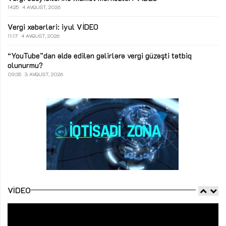
14:25
4 AVQUST, 2026
Vergi xəbərləri: iyul
VİDEO
11:17
4 AVQUST, 2026
“YouTube”dan əldə edilən gəlirlərə vergi güzəşti tətbiq
olunurmu?
09:35
3 AVQUST, 2026
VIDEO