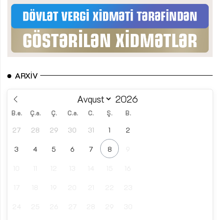
ARXIV
B.e.
Ç.a.
Ç.
C.a.
C.
Ş.
B.
27
28
29
30
31
1
2
3
4
5
6
7
8
9
10
11
12
13
14
15
16
17
18
19
20
21
22
23
24
25
26
27
28
29
30