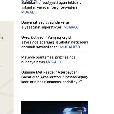
ericiliyinə
Dünya iqtisadiyyatında vergi
Nicat İmanov: "
ühitinin
siyasətinin imperativləri
MƏQALƏ
dəyişikliklər s
edir"
yaxşılaşdırılma
MÜSAHİBƏ
Əvəz Quliyev: “Yumşaq keçid
sayəsində aparılmış islahatın nəticələri
miz daha
qorunub saxlanılacaq”
MÜSAHİBƏ
Aytən Kərimov
, çevik və
inklüziv iş müh
dırmaqdır”
öyrənən komand
Maliyyə planlaması prizmasında
MÜSAHİBƏ
büdcəyə baxış
MƏQALƏ
tərəfdaşlığı
Azərbaycanda d
Gülminə Məlikzadə: “Azərbaycan
n ilk pilot
çərçivəsində hə
Bacarıqlar Akseleratoru” ixtisaslaşmış
layihə
VİDEO
kadrların hazırlanmasını hədəfləyir”
qaviləsi”
Aydın Hüseynov
renliyini
Azərbaycanın iq
andır”
təmin edən əsa
MÜSAHİBƏ