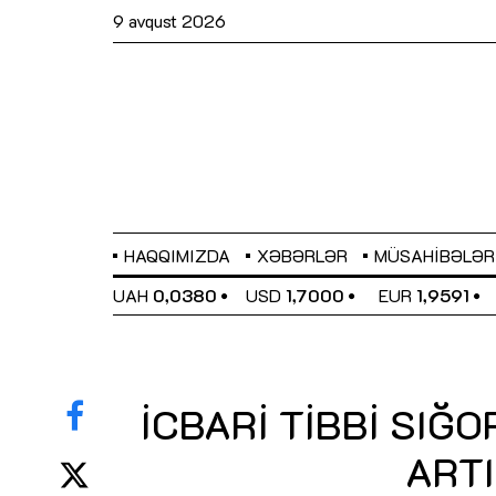
9 avqust 2026
HAQQIMIZDA
XƏBƏRLƏR
MÜSAHIBƏLƏR
EL
0,6489
UAH
0,0380
USD
1,7000
EUR
1,9591
İCBARİ TİBBİ SIĞ
ARTI