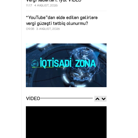
11:17
4 AVQUST, 2026
“YouTube”dan əldə edilən gəlirlərə
vergi güzəşti tətbiq olunurmu?
09:35
3 AVQUST, 2026
VIDEO