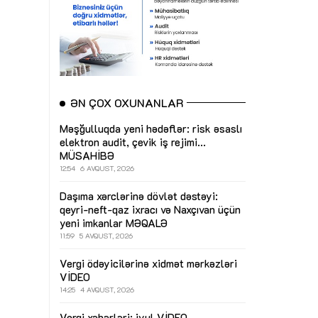
ƏN ÇOX OXUNANLAR
Məşğulluqda yeni hədəflər: risk əsaslı
elektron audit, çevik iş rejimi...
MÜSAHİBƏ
12:54
6 AVQUST, 2026
Daşıma xərclərinə dövlət dəstəyi:
qeyri-neft-qaz ixracı və Naxçıvan üçün
yeni imkanlar
MƏQALƏ
11:59
5 AVQUST, 2026
Vergi ödəyicilərinə xidmət mərkəzləri
VİDEO
14:25
4 AVQUST, 2026
Vergi xəbərləri: iyul
VİDEO