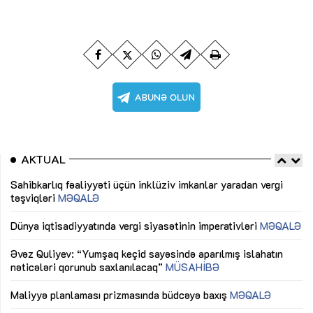
AKTUAL
Sahibkarlıq fəaliyyəti üçün inklüziv imkanlar yaradan vergi
“D
təşviqləri
MƏQALƏ
fə
lıq
Dünya iqtisadiyyatında vergi siyasətinin imperativləri
MƏQALƏ
Ni
mü
Əvəz Quliyev: “Yumşaq keçid sayəsində aparılmış islahatın
nəticələri qorunub saxlanılacaq”
MÜSAHİBƏ
Ay
ya
M
Maliyyə planlaması prizmasında büdcəyə baxış
MƏQALƏ