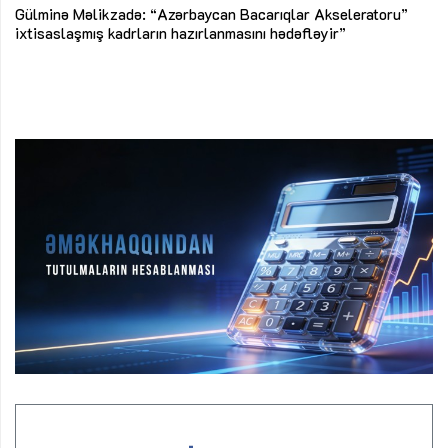
Az
Gülminə Məlikzadə: “Azərbaycan Bacarıqlar Akseleratoru”
ke
ixtisaslaşmış kadrların hazırlanmasını hədəfləyir”
Ay
su