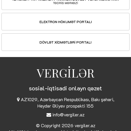
TƏDRİS MƏRKƏZİ
ELEKTRON HÖKUMƏT PORTALI
DÖVLƏT XİDMƏTLƏRİ PORTALI
VERGİLƏR
sosial-iqtisadi onlayn qəzet
AZ1029, Azərbaycan Respublikası, Bakı şəhəri,
Heydər Əliyev prospekti 155
info@vergiler.az
© Copyright 2026
vergiler.az