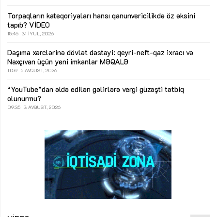
Torpaqların kateqoriyaları hansı qanunvericilikdə öz əksini
tapıb?
VİDEO
15:46
31 İYUL, 2026
Daşıma xərclərinə dövlət dəstəyi: qeyri-neft-qaz ixracı və
Naxçıvan üçün yeni imkanlar
MƏQALƏ
11:59
5 AVQUST, 2026
“YouTube”dan əldə edilən gəlirlərə vergi güzəşti tətbiq
olunurmu?
09:35
3 AVQUST, 2026