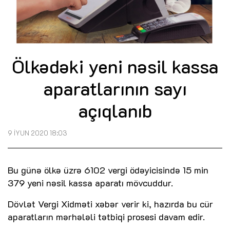
Ölkədəki yeni nəsil kassa
aparatlarının sayı
açıqlanıb
9 İYUN 2020 18:03
Bu günə ölkə üzrə 6102 vergi ödəyicisində 15 min
379 yeni nəsil kassa aparatı mövcuddur.
Dövlət Vergi Xidməti xəbər verir ki, hazırda bu cür
aparatların mərhələli tətbiqi prosesi davam edir.