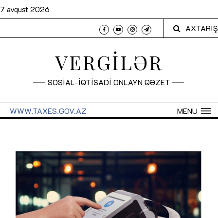
7 avqust 2026
AXTARIŞ
VERGİLƏR
SOSİAL-İQTİSADİ ONLAYN QƏZET
WWW.TAXES.GOV.AZ
MENU