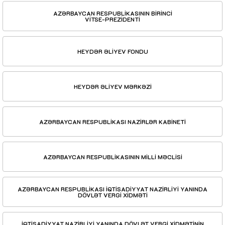
AZƏRBAYCAN RESPUBLİKASININ BİRİNCİ
VİTSE-PREZİDENTİ
HEYDƏR ƏLİYEV FONDU
HEYDƏR ƏLİYEV MƏRKƏZİ
AZƏRBAYCAN RESPUBLİKASI NAZİRLƏR KABİNETİ
AZƏRBAYCAN RESPUBLİKASININ MİLLİ MƏCLİSİ
AZƏRBAYCAN RESPUBLİKASI İQTİSADİYYAT NAZİRLİYİ YANINDA
DÖVLƏT VERGİ XİDMƏTİ
İQTİSADİYYAT NAZİRLİYİ YANINDA DÖVLƏT VERGİ XİDMƏTİNİN