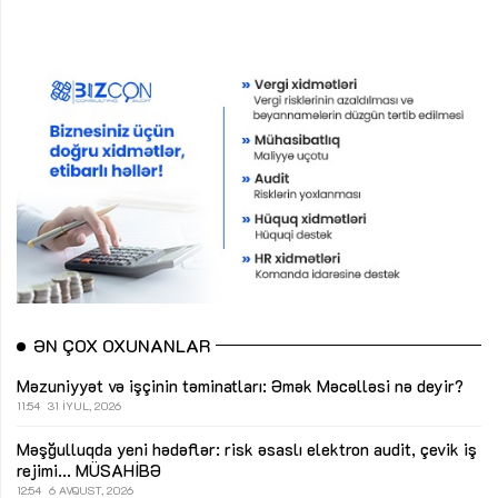
ƏN ÇOX OXUNANLAR
Məzuniyyət və işçinin təminatları: Əmək Məcəlləsi nə deyir?
11:54
31 İYUL, 2026
Məşğulluqda yeni hədəflər: risk əsaslı elektron audit, çevik iş
rejimi...
MÜSAHİBƏ
12:54
6 AVQUST, 2026